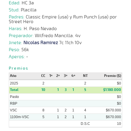
Edad:
HC 3a
20-
12 al
11-
VS
1100m
1:07:47
8 1/2
54,2
Hand.
8º
392
Stud:
Placilla
8
2024
Padres:
Classic Empire (usa) y Rum Punch (usa) por
Street Hero
03-
Haras:
H. Paso Nevado
15 al
11-
VS
1100m
1:07:12
12 3/4
24,9
Hand.
12º
390
11
2024
Preparador:
Wilfredo Mancilla. 4v
Jinete:
Nicolas Ramirez
7c 11ch 10v
20-
12 al
Peso:
56k
10-
VS
1100m
1:10:03
4,2
Hand.
1º
390
6
2024
Aperos:
-
Premios
Año
CC
1º
2º
3º
4º
NT
Premio ($)
2025
2
2
$0
Total
10
1
3
1
5
$1.180.000
Pasto
$0
RBP
$0
VSC
8
1
2
1
4
$670.000
1100m-VSC
5
1
2
1
1
$670.000
D.S.C
10