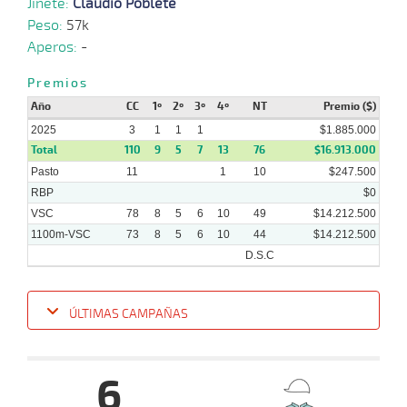
Jinete:
Claudio Poblete
Peso:
57k
30-
10-
VS
1100m
1:08:86
12 1/4
1,8
Cond.
4º
425
Aperos:
-
2024
Premios
Año
CC
1º
2º
3º
4º
NT
Premio ($)
23-
10-
VS
1100m
1:11:32
2 3/4
2,0
Cond.
2º
425
2025
2024
3
1
1
1
$1.885.000
Total
110
9
5
7
13
76
$16.913.000
Pasto
11
1
10
$247.500
RBP
$0
VSC
78
8
5
6
10
49
$14.212.500
1100m-VSC
73
8
5
6
10
44
$14.212.500
D.S.C
ÚLTIMAS CAMPAÑAS
Fecha
Hipo
Distancia
Indice
Tiempo
Cuerpada
Div
Tipo
Lº
Pe
6
22-
01-
VS
1100m
8 al 6
1:08:46
9
21,6
Hand.
7º
468k