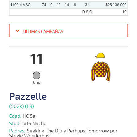
1100m-VSC
74
9
11
14
9
31
$25.138.000
D.S.C
10
ÚLTIMAS CAMPAÑAS
Fecha
Hipo
Distancia
Indice
Tiempo
Cuerpada
Div
Tipo
Lº
Pe
11
12-
01-
VS
1100m
8 al 7
1:08:56
6
3,0
Hand.
3º
486k/
2025
05-
01-
VS
1100m
9 al 8
1:08:98
5 1/4
2,8
Hand.
5º
478k/
Gris
2025
Pazzelle
(502k) (I:8)
23-
12-
VS
1100m
8 al 6
1:08:92
PCZ
4,6
Hand.
2º
480k/
2024
Edad:
HC 5a
Stud:
Tata Nacho
Padres:
Seeking The Dia y Perhaps Tomorrow por
Stevie Wonderboy
11-