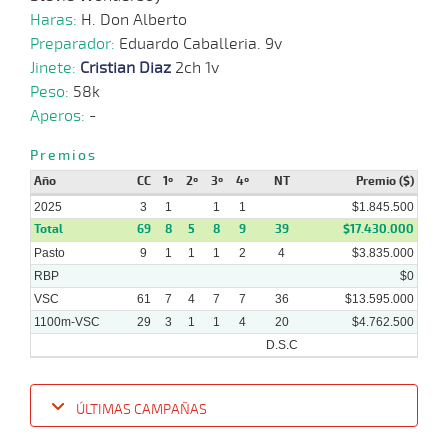
14 al
12-
VS
1100m
1:08:26
13 1/4
6,2
Hand.
7º
478k/
Haras:
H. Don Alberto
7
2024
Preparador:
Eduardo Caballeria. 9v
Jinete:
Cristian Diaz
2ch 1v
Peso:
58k
04-
12-
VS
1100m
7 al 7
1:08:49
1/2
4,8
Hand.
2º
485k/
Aperos:
-
2024
Premios
Año
CC
1º
2º
3º
4º
NT
Premio ($)
20-
2025
3
1
1
1
$1.845.500
11-
VS
1100m
8 al 6
1:08:32
3 1/4
9,9
Hand.
6º
482k/
2024
Total
69
8
5
8
9
39
$17.430.000
Pasto
9
1
1
1
2
4
$3.835.000
RBP
$0
VSC
61
7
4
7
7
36
$13.595.000
1100m-VSC
29
3
1
1
4
20
$4.762.500
D.S.C
ÚLTIMAS CAMPAÑAS