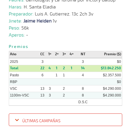
Haras:
H. Santa Eladia
Preparador:
Luis A. Gutierrez. 13c 2ch 3v
Jinete:
Jaime Heiden
1v
Peso:
56k
Aperos:
-
Premios
Año
CC
1º
2º
3º
4º
NT
Premio ($)
2025
3
3
$0
Total
22
4
1
2
1
14
$13.842.250
Pasto
6
1
1
4
$2.357.500
RBP
$0
VSC
13
3
2
8
$4.290.000
1100m-VSC
13
3
2
8
$4.290.000
D.S.C
ÚLTIMAS CAMPAÑAS