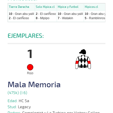
Tierra Derecha
Solo Hipica.cl
Hípica y Futbol
Hipicos.cl
10
- Gran abu yalil
2
- El cariÑoso
10
- Gran abu yalil
10
- Gran abu yalil
2
- El cariÑoso
8
- Mipipo
7
- Watakin
5
- Ramblinrose
EJEMPLARES:
1
Rojo
Mala Memoria
(475k) (I:6)
Edad:
HC 5a
Stud:
Legacy
Padres:
Gemologist y La Turbina por Victory Gallop