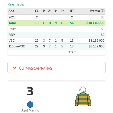
15 al
12-
VS
1100m
1:08:31
9 1/2
12,5
Hand.
8º
479
Premios
11
2024
Año
CC
1º
2º
3º
4º
NT
Premio ($)
2025
2
2
$0
Total
100
11
11
9
13
56
$38.736.000
Pasto
$0
RBP
$0
VSC
29
3
7
1
5
13
$8.132.000
1100m-VSC
29
3
7
1
5
13
$8.132.000
D.S.C
ÚLTIMAS CAMPAÑAS
Fecha
Hipo
Distancia
Indice
Tiempo
Cuerpada
Div
Tipo
Lº
P
3
22-
01-
VS
1100m
8 al 6
1:08:46
21 3/4
4,6
Hand.
9º
483
2025
Azul Marino