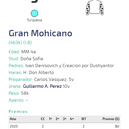
2025
15-
Turquesa
12 al
01-
VS
1100m
1:07:39
13 3/4
40,0
Hand.
12º
468
8
2025
Gran Mohicano
12-
(463k) (I:8)
12 al
01-
VS
1100m
1:08:63
5
39,5
Hand.
6º
476
9
2025
Edad:
MM 4a
Stud:
Doña Sofia
29-
12 al
12-
VS
1100m
1:08:06
13 1/4
20,6
Hand.
12º
470
Padres:
Ivan Denisovich y Creacion por Dushyantor
10
2024
Haras:
H. Don Alberto
Preparador:
Carlos Vasquez. 5v
23-
11 al
12-
VS
1300m
1:21:25
11 1/4
19,4
Hand.
4º
472
Jinete:
Guillermo A. Perez
10v
6
2024
Peso:
58k
Aperos:
-
11-
15 al
12-
VS
1100m
1:08:29
6 1/2
30,8
Hand.
8º
474
12
2024
Premios
Año
CC
1º
2º
3º
4º
NT
Premio ($)
2025
2
2
$0