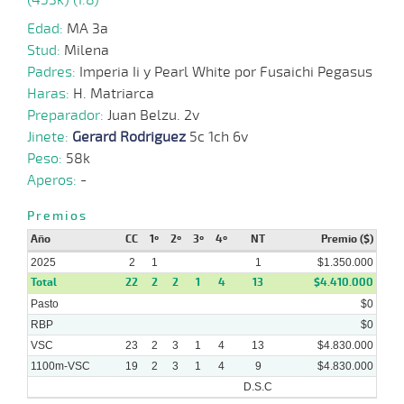
09-
10 al
12-
VS
1100m
1:08:53
4 1/2
18,6
Hand.
5º
460
Edad:
MA 3a
8
2024
Stud:
Milena
Padres:
Imperia Ii y Pearl White por Fusaichi Pegasus
27-
11 al
11-
VS
1100m
1:07:86
12 1/4
35,0
Hand.
12º
462
9
Haras:
H. Matriarca
2024
Preparador:
Juan Belzu. 2v
Jinete:
Gerard Rodriguez
5c 1ch 6v
13-
Peso:
58k
11-
VS
1300m
1:19:75
21 3/4
67,4
Clasi.
7º
462
2024
Aperos:
-
Premios
Año
06-
CC
1º
2º
3º
4º
NT
Premio ($)
11 al
11-
VS
1200m
1:14:06
15 1/2
24,4
Hand.
8º
464
6
2024
2025
2
1
1
$1.350.000
Total
22
2
2
1
4
13
$4.410.000
Pasto
$0
RBP
$0
VSC
23
2
3
1
4
13
$4.830.000
1100m-VSC
19
2
3
1
4
9
$4.830.000
D.S.C