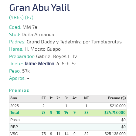
Gran Abu Yalil
23-
15 al
12-
VS
1100m
1:08:31
2 1/2
4,4
Hand.
4º
470k
11
(486k) (I:7)
2024
Edad:
MM 7a
Stud:
Doña Armanda
11-
15 al
12-
VS
1100m
1:08:29
2 1/2
9,5
Hand.
4º
472k
12
Padres:
Grand Daddy y Tedelmira por Tumblebrutus
2024
Haras:
H. Mocito Guapo
Preparador:
Gabriel Reyes I.. 1v
27-
18 al
Jinete:
11-
Jaime Medina
VS
1200m
7c 6ch 7v
1:14:09
6 1/4
19,2
Hand.
6º
472k
12
2024
Peso:
57k
Aperos:
-
Premios
Año
CC
1º
2º
3º
4º
NT
Premio ($)
2025
2
1
1
$210.000
Total
75
9
10
14
9
33
$24.718.000
Pasto
$0
RBP
$0
VSC
75
9
11
14
9
32
$25.138.000