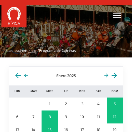
Usted está en:
Inicio
Programa de Carreras
Enero 2025
LUN
MAR
MIER
JUE
VIER
SAB
DOM
1
2
3
4
5
6
7
8
9
10
11
12
13
14
15
16
17
18
19