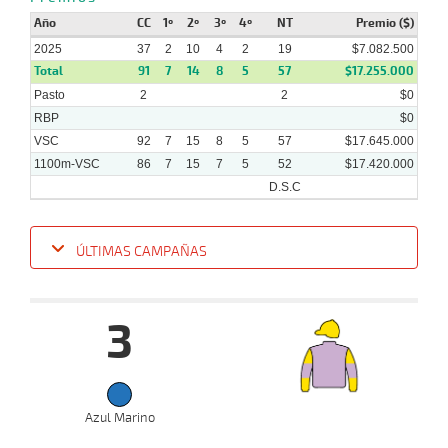
2025
Año
CC
1º
2º
3º
4º
NT
Premio ($)
2025
37
2
10
4
2
19
$7.082.500
Total
91
7
14
8
5
57
$17.255.000
Pasto
2
2
$0
RBP
$0
VSC
92
7
15
8
5
57
$17.645.000
1100m-VSC
86
7
15
7
5
52
$17.420.000
D.S.C
ÚLTIMAS CAMPAÑAS
Fecha
Hipo
Distancia
Indice
Tiempo
Cuerpada
Div
Tipo
Lº
Pe
3
15-
10-
VS
1100m
1 al 1
1:09:52
4 3/4
8,5
Hand.
5º
432k/
2025
08-
Azul Marino
10-
VS
1100m
7 al 1
1:09:67
15
6,5
Hand.
8º
429k/
2025