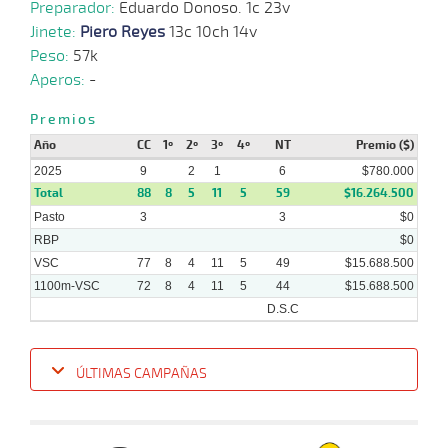
Preparador:
Eduardo Donoso. 1c 23v
07-
Jinete:
Piero Reyes
13c 10ch 14v
09-
VS
1300m
1:21:51
12 3/4
29,6
Clasi.
9º
470
2025
Peso:
57k
Aperos:
-
27-
08-
VS
1400m
7 al 3
1:28:75
4
5,0
Hand.
4º
467
Premios
2025
Año
CC
1º
2º
3º
4º
NT
Premio ($)
2025
9
2
1
6
$780.000
Total
88
8
5
11
5
59
$16.264.500
Pasto
3
3
$0
RBP
$0
VSC
77
8
4
11
5
49
$15.688.500
1100m-VSC
72
8
4
11
5
44
$15.688.500
D.S.C
ÚLTIMAS CAMPAÑAS
Fecha
Hipo
Distancia
Indice
Tiempo
Cuerpada
Div
Tipo
Lº
P