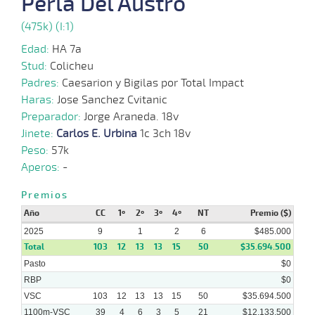
Perla Del Austro
(475k) (I:1)
24-
09-
VS
1100m
3 al 2
1:08:73
12 3/4
123,6
Hand.
10º
4
2025
Edad:
HA 7a
Stud:
Colicheu
15-
Padres:
Caesarion y Bigilas por Total Impact
09-
VS
1100m
5 al 4
1:08:82
17 1/2
122,5
Hand.
12º
4
2025
Haras:
Jose Sanchez Cvitanic
Preparador:
Jorge Araneda. 18v
07-
Jinete:
Carlos E. Urbina
1c 3ch 18v
09-
VS
1100m
5 al 3
1:08:32
17 3/4
83,0
Hand.
14º
4
2025
Peso:
57k
Aperos:
-
01-
09-
VS
1100m
1 al 1
1:10:08
6,1
Hand.
1º
44
Premios
2025
Año
CC
1º
2º
3º
4º
NT
Premio ($)
2025
9
1
2
6
$485.000
Total
103
12
13
13
15
50
$35.694.500
Pasto
$0
RBP
$0
VSC
103
12
13
13
15
50
$35.694.500
1100m-VSC
39
4
6
3
5
21
$12.133.500