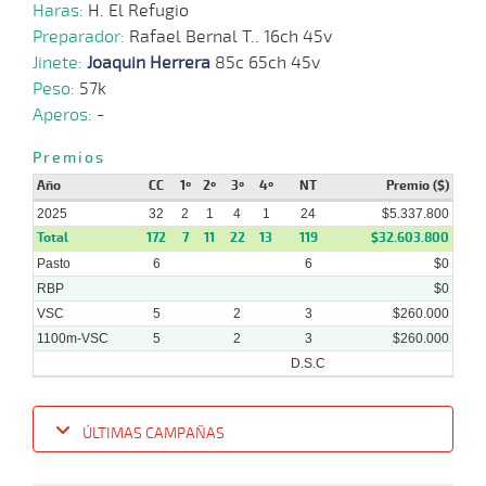
Haras:
H. El Refugio
20-
Preparador:
Rafael Bernal T.. 16ch 45v
01-
VS
1100m
1 al 1
1:09:10
11 3/4
6,3
Hand.
6º
457
2025
Jinete:
Joaquin Herrera
85c 65ch 45v
Peso:
57k
Aperos:
-
12-
01-
VS
1100m
3 al 2
1:08:85
8
22,2
Hand.
7º
452
2025
Premios
Año
CC
1º
2º
3º
4º
NT
Premio ($)
2025
32
2
1
4
1
24
$5.337.800
Total
172
7
11
22
13
119
$32.603.800
Pasto
6
6
$0
RBP
$0
VSC
5
2
3
$260.000
1100m-VSC
5
2
3
$260.000
D.S.C
ÚLTIMAS CAMPAÑAS
Fecha
Hipo
Distancia
Indice
Tiempo
Cuerpada
Div
Tipo
Lº
Pe