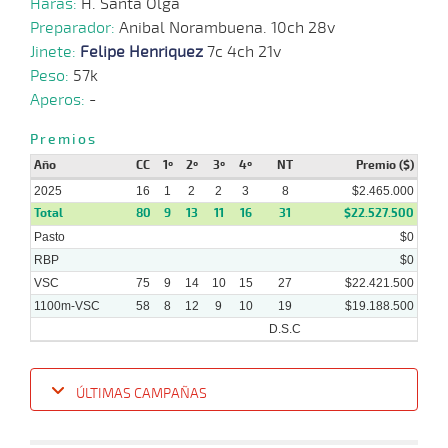
Haras:
H. Santa Olga
Preparador:
Anibal Norambuena. 10ch 28v
Jinete:
Felipe Henriquez
7c 4ch 21v
Peso:
57k
Aperos:
-
Premios
Año
CC
1º
2º
3º
4º
NT
Premio ($)
2025
16
1
2
2
3
8
$2.465.000
Total
80
9
13
11
16
31
$22.527.500
Pasto
$0
RBP
$0
VSC
75
9
14
10
15
27
$22.421.500
1100m-VSC
58
8
12
9
10
19
$19.188.500
D.S.C
ÚLTIMAS CAMPAÑAS
Fecha
Hipo
Distancia
Indice
Tiempo
Cuerpada
Div
Tipo
Lº
P