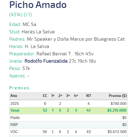
Picho Amado
(451k) (I:1)
01-
10-
VS
1100m
2 al 1
1:09:38
2 3/4
3,2
Hand.
2º
427k/
2025
Edad:
MC 5a
Stud:
Haras La Selva
24-
Padres:
Mr Speaker y Doña Marce por Bluegrass Cat
09-
VS
1100m
2 al 2
1:08:96
6 1/2
5,1
Hand.
5º
425k/
2025
Haras:
H. La Selva
Preparador:
Rafael Bernal T.. 16ch 45v
15-
Jinete:
Rodolfo Fuenzalida
27c 19ch 18v
09-
VS
1100m
1 al 1
1:09:34
2 1/2
8,2
Hand.
2º
427k/
2025
Peso:
57k
Aperos:
-
07-
Premios
09-
VS
1100m
1 al 1
1:09:63
4 1/2
6,0
Hand.
6º
430k/
2025
Año
CC
1º
2º
3º
4º
NT
Premio ($)
2025
6
2
4
$780.000
Total
52
1
5
2
3
41
$5.215.000
Pasto
$0
RBP
$0
VSC
56
1
6
2
4
43
$5.672.500