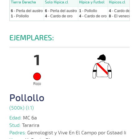
Tierra Derecha
Solo Hipica.cl
Hípica y Futbol
Hipicos.cl
6
- Perla del austro
6
- Perla del austro
1
- Pollollo
4
- Cardo de oro
1
- Pollollo
4
- Cardo de oro
4
- Cardo de oro
8
- El veneco
EJEMPLARES:
1
Rojo
Pollollo
(500k) (I:1)
Edad:
MC 6a
Stud:
Tararira
Padres:
Gemologist y Vive En El Campo por Gstaad Ii