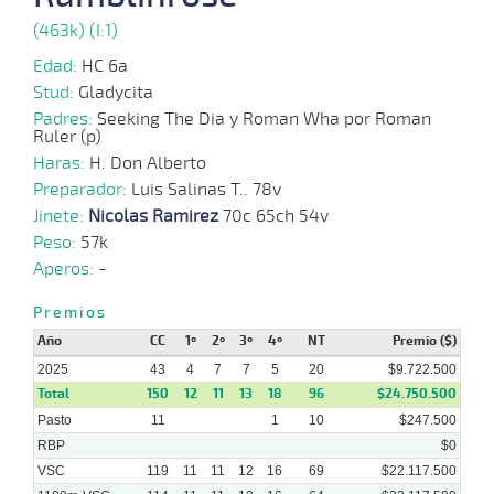
(463k) (I:1)
15-
09-
VS
1100m
1 al 1
1:09:34
4 1/4
9,9
Hand.
4º
486
2025
Edad:
HC 6a
Stud:
Gladycita
Padres:
Seeking The Dia y Roman Wha por Roman
20-
Ruler (p)
08-
VS
1100m
4 al 2
1:09:79
14
14,6
Hand.
9º
486
2025
Haras:
H. Don Alberto
Preparador:
Luis Salinas T.. 78v
18-
Jinete:
Nicolas Ramirez
70c 65ch 54v
08-
VS
1100m
5 al 2
1:09:76
9
7,7
Hand.
11º
489
2025
Peso:
57k
Aperos:
-
13-
Premios
08-
VS
1100m
4 al 4
1:08:97
9 1/2
18,0
Hand.
5º
487
2025
Año
CC
1º
2º
3º
4º
NT
Premio ($)
2025
43
4
7
7
5
20
$9.722.500
Total
150
12
11
13
18
96
$24.750.500
Pasto
11
1
10
$247.500
RBP
$0
VSC
119
11
11
12
16
69
$22.117.500