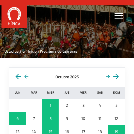
Usted está en:
Inicio
Programa de Carreras
Octubre 2025
LUN
MAR
MIER
JUE
VIER
SAB
DOM
1
2
3
4
5
6
7
8
9
10
11
12
13
14
15
16
17
18
19