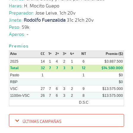
10-
VS
1100m
1:07:93
7 1/2
8,6
Hand.
7º
442k
14
2025
Haras:
H. Mocito Guapo
Preparador:
Jose Leiva. 1ch 20v
Jinete:
Rodolfo Fuenzalida
31c 21ch 20v
01-
25 al
10-
VS
1100m
1:07:28
6 1/2
5,1
Hand.
3º
445k
17
Peso:
59k
2025
Aperos:
-
24-
Premios
34 al
09-
VS
1100m
1:07:70
5
19,4
Hand.
4º
445k
22
2025
Año
CC
1º
2º
3º
4º
NT
Premio ($)
2025
14
1
4
2
1
6
$3.887.500
Total
32
7
7
3
3
12
$14.580.000
Pasto
1
1
$0
RBP
$0
VSC
27
7
6
3
2
9
$13.575.000
1100m-VSC
26
7
6
3
2
8
$13.575.000
D.S.C
ÚLTIMAS CAMPAÑAS