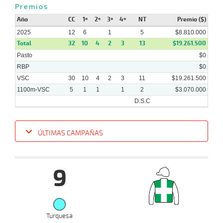
Premios
Año
CC
1º
2º
3º
4º
NT
Premio ($)
2025
12
6
1
5
$8.810.000
Total
32
10
4
2
3
13
$19.261.500
Pasto
$0
RBP
$0
VSC
30
10
4
2
3
11
$19.261.500
1100m-VSC
5
1
1
1
2
$3.070.000
D.S.C
ÚLTIMAS CAMPAÑAS
Fecha
Hipo
Distancia
Indice
Tiempo
Cuerpada
Div
Tipo
Lº
Pe
9
12-
24 al
11-
VS
1100m
1:07:75
13
11,1
Hand.
8º
484k
17
2025
02-
07-
VS
Turquesa
1000m
0:57:00
3
5,3
Clasi.
5º
480k
2025