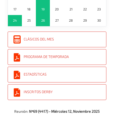
17
18
19
20
21
22
23
24
25
26
27
28
29
30
CLÁSICOS DEL MES
PROGRAMA DE TEMPORADA
ESTADÍSTICAS
INSCRITOS DERBY
Reunión:
Nº69 (4417) - Miércoles 12, Noviembre 2025