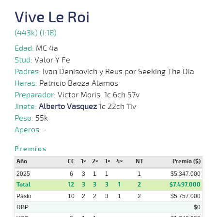
13
2025
Vive Le Roi
29-
29 al
(443k) (I:18)
10-
VS
1100m
1:07:87
7
6,2
Hand.
5º
487
17
2025
Edad:
MC 4a
19-
Stud:
Valor Y Fe
26 al
10-
VS
1100m
1:08:61
7 1/2
24,3
Hand.
6º
482
20
2025
Padres:
Ivan Denisovich y Reus por Seeking The Dia
Haras:
Patricio Baeza Alamos
06-
Preparador:
Victor Moris. 1c 6ch 57v
10-
VS
1200m
1:14:80
8
24,7
Clasi.
5º
487
2025
Jinete:
Alberto Vasquez
1c 22ch 11v
Peso:
55k
17-
26 al
Aperos:
-
09-
CHS
1000m
0:59:37
11 1/4
12,5
Hand.
13º
490
21
2025
Premios
Año
CC
1º
2º
3º
4º
NT
Premio ($)
2025
6
3
1
1
1
$5.347.000
Total
12
3
3
3
1
2
$7.497.000
Pasto
10
2
2
3
1
2
$5.757.000
RBP
$0