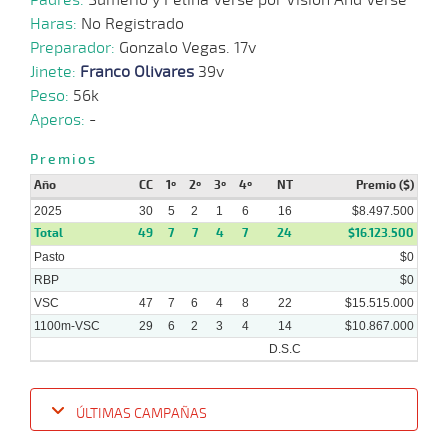
Haras:
No Registrado
Preparador:
Gonzalo Vegas. 17v
Jinete:
Franco Olivares
39v
Peso:
56k
Aperos:
-
Premios
Año
CC
1º
2º
3º
4º
NT
Premio ($)
2025
30
5
2
1
6
16
$8.497.500
Total
49
7
7
4
7
24
$16.123.500
Pasto
$0
RBP
$0
VSC
47
7
6
4
8
22
$15.515.000
1100m-VSC
29
6
2
3
4
14
$10.867.000
D.S.C
ÚLTIMAS CAMPAÑAS