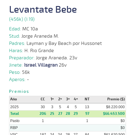
Levantate Bebe
18-
(456k) (I:19)
30 al
06-
VS
1100m
1:06:79
18 3/4
9,9
Hand.
9º
480k
22
2025
Edad:
MC 10a
Stud:
Jorge Araneda M.
21-
Padres:
Layman y Bay Beach por Hussonet
21 al
05-
VS
1000m
0:57:08
2,7
Hand.
1º
482k
10
2025
Haras:
H. Rio Grande
Preparador:
Jorge Araneda. 23v
14-
23 al
Jinete:
Israel Villagran
26v
05-
VS
1000m
0:58:15
2,2
Hand.
1º
481k
11
2025
Peso:
56k
Aperos:
-
07-
05-
VS
1000m
0:57:06
2 1/2
11,0
Clasi.
5º
481k
2025
Premios
Año
CC
1º
2º
3º
4º
NT
Premio ($)
2025
30
3
5
4
5
13
$8.220.000
Total
206
25
27
28
29
97
$66.453.500
Pasto
1
1
$0
RBP
$0
VSC
187
24
24
28
27
84
$61.620.500