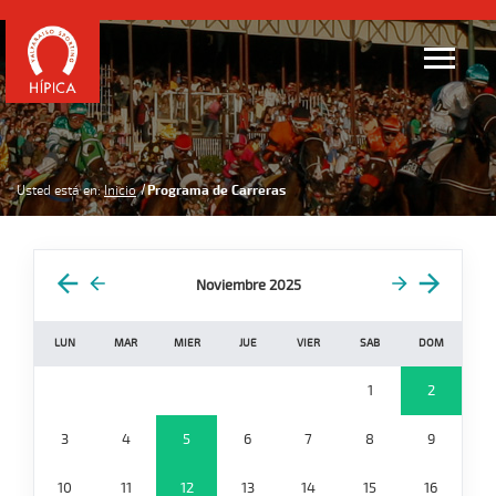
Usted está en:
Inicio
Programa de Carreras
Noviembre 2025
LUN
MAR
MIER
JUE
VIER
SAB
DOM
1
2
3
4
5
6
7
8
9
10
11
12
13
14
15
16