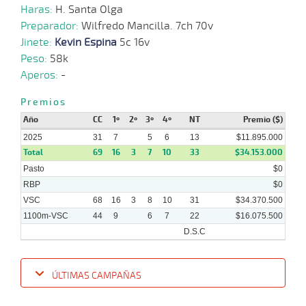
Haras:
H. Santa Olga
08-
10 al
Preparador:
Wilfredo Mancilla. 7ch 70v
08-
CHS
1300m
1:18:47
2,6
Hand.
1º
450k
5
2025
Jinete:
Kevin Espina
5c 16v
Peso:
58k
25-
07-
CHS
1300m
9 al 3
1:17:43
2 1/2
1,8
Hand.
3º
449k
Aperos:
-
2025
Premios
Año
CC
1º
2º
3º
4º
NT
Premio ($)
2025
31
7
5
6
13
$11.895.000
Total
69
16
3
7
10
33
$34.153.000
Pasto
$0
RBP
$0
VSC
68
16
3
8
10
31
$34.370.500
1100m-VSC
44
9
6
7
22
$16.075.500
D.S.C
ÚLTIMAS CAMPAÑAS
Fecha
Hipo
Distancia
Indice
Tiempo
Cuerpada
Div
Tipo
Lº
Pe