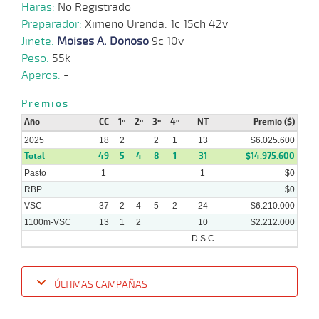
Haras:
No Registrado
Preparador:
Ximeno Urenda. 1c 15ch 42v
24-
34 al
09-
VS
1100m
1:07:70
11
47,6
Hand.
9º
459
Jinete:
Moises A. Donoso
9c 10v
22
2025
Peso:
55k
Aperos:
-
15-
30 al
09-
VS
1100m
1:07:96
7 1/2
25,5
Hand.
9º
460
21
2025
Premios
Año
CC
1º
2º
3º
4º
NT
Premio ($)
2025
18
2
2
1
13
$6.025.600
Total
49
5
4
8
1
31
$14.975.600
Pasto
1
1
$0
RBP
$0
VSC
37
2
4
5
2
24
$6.210.000
1100m-VSC
13
1
2
10
$2.212.000
D.S.C
ÚLTIMAS CAMPAÑAS
Fecha
Hipo
Distancia
Indice
Tiempo
Cuerpada
Div
Tipo
Lº
Pe