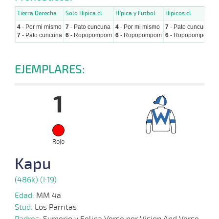
Tierra Derecha
Solo Hipica.cl
Hípica y Futbol
Hipicos.cl
H
4
- Por mi mismo
7
- Pato cuncuna
4
- Por mi mismo
7
- Pato cuncuna
6
7
- Pato cuncuna
6
- Ropopompom
6
- Ropopompom
6
- Ropopompom
1
EJEMPLARES:
1
Rojo
Kapu
(486k) (I:19)
Edad:
MM 4a
Stud:
Los Parritas
Padres:
Sumerio y Felina Verse por Vision And Verse