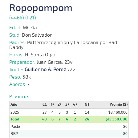
2025
Ropopompom
(446k) (I:21)
24-
14 al
09-
VS
1100m
1:07:11
5 1/2
7,2
Hand.
3º
415
12
2025
Edad:
MC 4a
Stud:
Don Salvador
15-
Padres:
Patternrecognition y La Toscana por Bad
18 al
09-
VS
1100m
1:08:60
1 1/4
10,7
Hand.
2º
419
Daddy
12
2025
Haras:
H. Santa Olga
Preparador:
Juan Garcia. 23v
07-
14 al
09-
VS
1100m
1:07:95
1 1/4
8,8
Hand.
2º
418
10
Jinete:
Guillermo A. Perez
72v
2025
Peso:
58k
Aperos:
-
27-
12 al
08-
VS
1100m
1:08:07
2 3/4
15,6
Hand.
2º
420
10
2025
Premios
Año
CC
1º
2º
3º
4º
NT
Premio ($)
2025
27
4
5
3
1
14
$8.460.000
Total
43
6
7
4
2
24
$15.550.000
Pasto
$0
RBP
$0