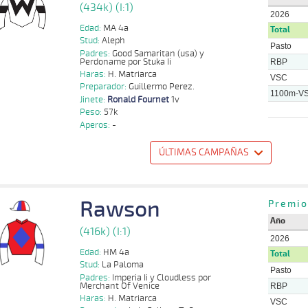
(434k) (I:1)
2026
Edad:
MA 4a
Total
Stud:
Aleph
Pasto
Padres:
Good Samaritan (usa) y
Perdoname por Stuka Ii
RBP
Haras:
H. Matriarca
VSC
Preparador:
Guillermo Perez.
1100m-V
Jinete:
Ronald Fournet
1v
Peso:
57k
Aperos:
-
ÚLTIMAS CAMPAÑAS
o
Distancia
Indice
Tiempo
Cuerpada
Div
Tipo
Lº
Peso
Jinete
Rawson
Ronald
Premio
1100m
1 al 1
1:10:09
3 1/2
47,3
Hand.
5º
434k/57k
Fournet
Año
(416k) (I:1)
Ronald
1100m
2 al 1
1:10:35
7
36,3
Hand.
5º
432k/57k
2026
Fournet
Edad:
HM 4a
Total
Stud:
La Paloma
Ronald
1300m
1 al 1
1:24:46
16 3/4
25,2
Hand.
9º
433k/57k
Pasto
Fournet
Padres:
Imperia Ii y Cloudless por
Merchant Of Venice
RBP
Ronald
1300m
5 al 2
1:23:59
8
64,5
Hand.
7º
436k/55k
Haras:
H. Matriarca
Fournet
VSC