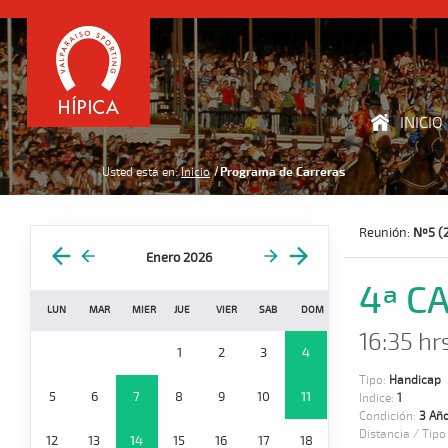
INICIO
Usted está en:
Inicio
Programa de Carreras
Reunión:
Nº5 (
Enero 2026
4ª C
LUN
MAR
MIER
JUE
VIER
SAB
DOM
16:35 hr
1
2
3
4
Tipo:
Handicap
5
6
7
8
9
10
11
Indice:
1
Condición:
3 Año
Distancia / Tipo
12
13
14
15
16
17
18