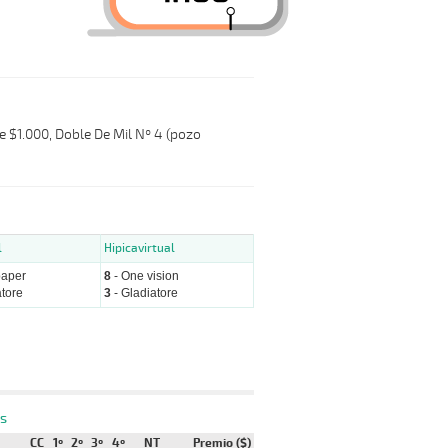
e $1.000, Doble De Mil Nº 4 (pozo
l
Hipicavirtual
paper
8
- One vision
atore
3
- Gladiatore
s
CC
1º
2º
3º
4º
NT
Premio ($)