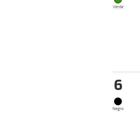
19-10-
Verde
VS
2025
06-10-
VS
2025
29-09-
VS
2025
09-06-
VS
2025
Fecha
Hip
6
02-11-
VS
2025
05-10-
CH
2025
02-07-
Negro
VS
2025
25-06-
VS
2025
18-06-
VS
2025