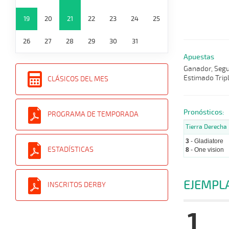
19
20
21
22
23
24
25
26
27
28
29
30
31
Apuestas
Ganador, Segun
Estimado Tripl
CLÁSICOS DEL MES
Pronósticos:
PROGRAMA DE TEMPORADA
Tierra Derecha
3
- Gladiatore
ESTADÍSTICAS
8
- One vision
EJEMPL
INSCRITOS DERBY
1