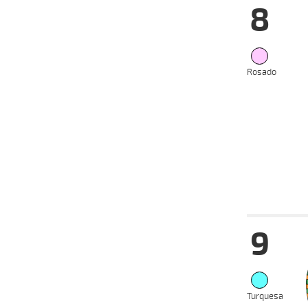
8
07-01-
VS
2026
04-01-
VS
2026
Rosado
22-12-
VS
2025
24-11-
VS
2025
12-11-
VS
2025
02-11-
VS
2025
Fecha
Hip
9
04-01-
VS
2026
17-12-
VS
2025
Turquesa
10-12-