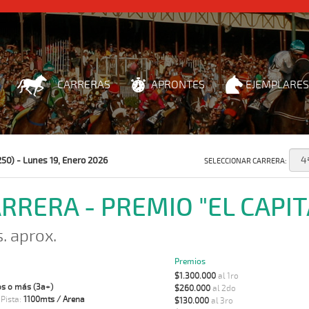
CARRERAS
APRONTES
EJEMPLARES
250) - Lunes 19, Enero 2026
SELECCIONAR CARRERA:
ARRERA - PREMIO "EL CAPI
s. aprox.
Premios
$1.300.000
al 1ro
s o más (3a+)
$260.000
al 2do
 Pista:
1100mts / Arena
$130.000
al 3ro