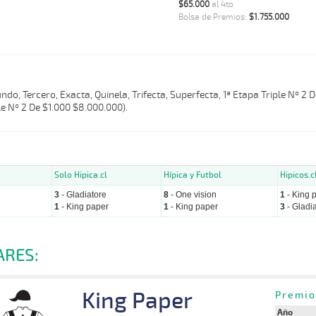
$65.000
al 4to
Bolsa de Premios:
$1.755.000
do, Tercero, Exacta, Quinela, Trifecta, Superfecta, 1ª Etapa Triple Nº 2 D
e Nº 2 De $1.000 $8.000.000).
Solo Hipica.cl
Hípica y Futbol
Hipicos.c
3
- Gladiatore
8
- One vision
1
- King 
1
- King paper
1
- King paper
3
- Gladi
ARES:
King Paper
Premio
Año