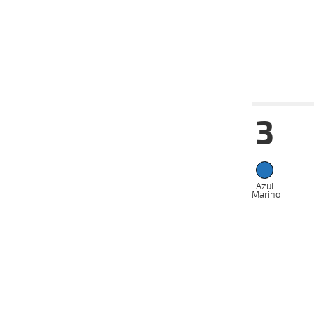
10-12-
VS
2025
03-12-
VS
2025
Fecha
Hip
3
07-01-
VS
2026
04-01-
VS
2026
17-12-
VS
2025
Azul
Marino
08-12-
VS
2025
03-12-
VS
2025
24-11-
VS
2025