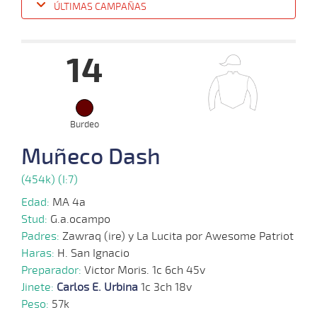
ÚLTIMAS CAMPAÑAS
Fecha
Hipo
Distancia
Indice
Tiempo
Cuerpada
Div
Tipo
Lº
Pe
14
15-
10-
VS
1100m
8 al 7
1:08:72
3 1/2
4,3
Hand.
3º
450k
2025
Burdeo
Muñeco Dash
01-
10-
VS
1100m
8 al 6
1:08:70
1
3,8
Hand.
2º
449k
2025
(454k) (I:7)
Edad:
MA 4a
15-
Stud:
G.a.ocampo
11 al
09-
VS
1100m
1:08:54
2 1/4
24,2
Hand.
4º
447k
8
2025
Padres:
Zawraq (ire) y La Lucita por Awesome Patriot
Haras:
H. San Ignacio
Preparador:
Victor Moris. 1c 6ch 45v
27-
Jinete:
Carlos E. Urbina
1c 3ch 18v
08-
VS
1100m
9 al 6
1:08:46
2
12,9
Hand.
5º
450k
2025
Peso:
57k