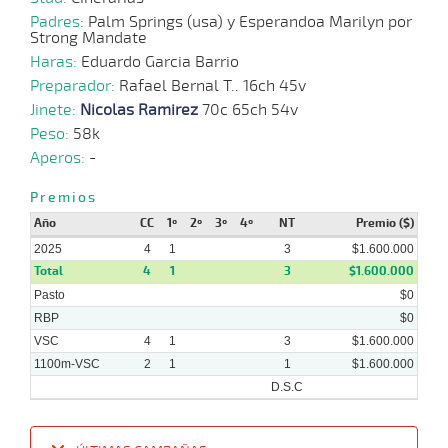
09-
VS
1100m
1:08:28
10 3/4
19,4
Hand.
8º
494
9
2025
Padres:
Palm Springs (usa) y Esperandoa Marilyn por
Strong Mandate
Haras:
Eduardo Garcia Barrio
Preparador:
Rafael Bernal T.. 16ch 45v
10-
09-
VS
1100m
4 al 3
1:08:49
23,5
Hand.
1º
497
Jinete:
Nicolas Ramirez
70c 65ch 54v
2025
Peso:
58k
Aperos:
-
01-
09-
VS
1100m
5 al 4
1:07:10
12 1/4
12,9
Hand.
10º
496
Premios
2025
Año
CC
1º
2º
3º
4º
NT
Premio ($)
2025
4
1
3
$1.600.000
18-
08-
VS
1100m
9 al 6
1:08:61
11 1/4
14,0
Hand.
10º
494
Total
4
1
3
$1.600.000
2025
Pasto
$0
RBP
$0
VSC
4
1
3
$1.600.000
1100m-VSC
2
1
1
$1.600.000
D.S.C