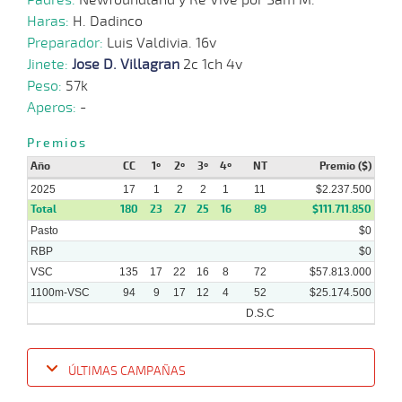
Haras:
H. Dadinco
Preparador:
Luis Valdivia. 16v
Jinete:
Jose D. Villagran
2c 1ch 4v
Peso:
57k
Aperos:
-
Premios
Año
CC
1º
2º
3º
4º
NT
Premio ($)
2025
17
1
2
2
1
11
$2.237.500
Total
180
23
27
25
16
89
$111.711.850
Pasto
$0
RBP
$0
VSC
135
17
22
16
8
72
$57.813.000
1100m-VSC
94
9
17
12
4
52
$25.174.500
D.S.C
ÚLTIMAS CAMPAÑAS