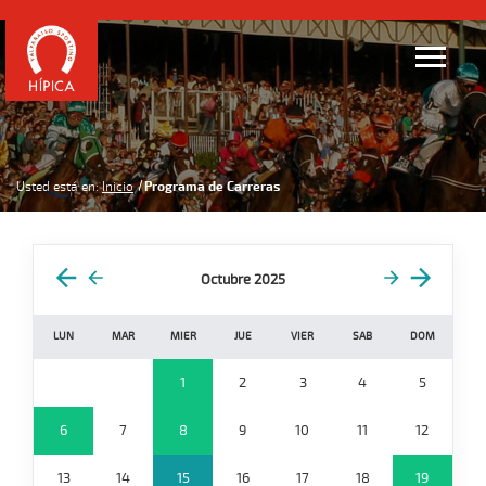
Usted está en:
Inicio
Programa de Carreras
Octubre 2025
LUN
MAR
MIER
JUE
VIER
SAB
DOM
1
2
3
4
5
6
7
8
9
10
11
12
13
14
15
16
17
18
19