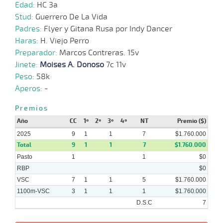
Edad:
HC 3a
Stud:
Guerrero De La Vida
24-
09-
VS
1100m
5 al 4
1:08:50
3 1/2
17,9
Hand.
3º
486k
Padres:
Flyer y Gitana Rusa por Indy Dancer
2025
Haras:
H. Viejo Perro
Preparador:
Marcos Contreras. 15v
03-
Jinete:
Moises A. Donoso
7c 11v
09-
VS
1100m
7 al 5
1:08:32
9 1/2
7,5
Hand.
9º
484k
2025
Peso:
58k
Aperos:
-
18-
08-
VS
1100m
1 al 1
1:08:30
3,1
Hand.
1º
481k
Premios
2025
Año
CC
1º
2º
3º
4º
NT
Premio ($)
2025
9
1
1
7
$1.760.000
Total
9
1
1
7
$1.760.000
Pasto
1
1
$0
RBP
$0
VSC
7
1
1
5
$1.760.000
1100m-VSC
3
1
1
1
$1.760.000
D.S.C
7