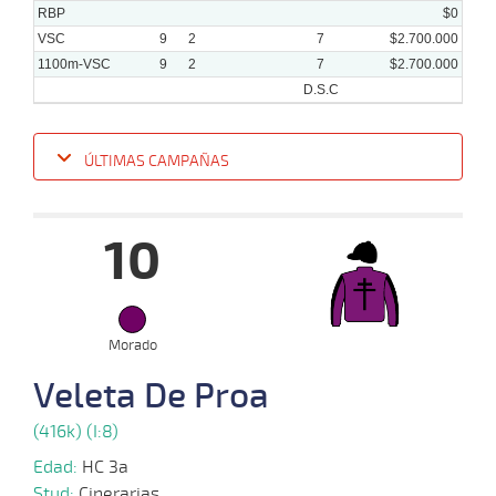
RBP
$0
VSC
9
2
7
$2.700.000
1100m-VSC
9
2
7
$2.700.000
D.S.C
ÚLTIMAS CAMPAÑAS
Fecha
Hipo
Distancia
Indice
Tiempo
Cuerpada
Div
Tipo
Lº
P
10
15-
10-
VS
1100m
8 al 7
1:08:72
10 3/4
50,2
Hand.
8º
487
2025
Morado
Veleta De Proa
06-
13 al
10-
VS
1100m
1:08:31
16 1/4
18,0
Hand.
10º
490
8
2025
(416k) (I:8)
Edad:
HC 3a
24-
Stud:
Cinerarias
11 al