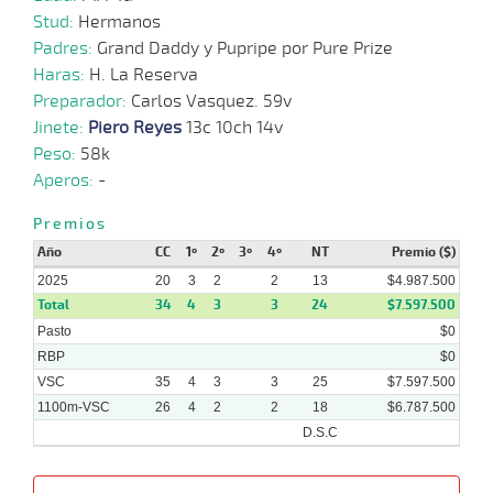
Stud:
Hermanos
24-
Padres:
Grand Daddy y Pupripe por Pure Prize
09-
VS
1100m
8 al 8
1:08:58
4 1/2
37,3
Hand.
3º
484
2025
Haras:
H. La Reserva
Preparador:
Carlos Vasquez. 59v
Jinete:
Piero Reyes
13c 10ch 14v
15-
11 al
09-
VS
1100m
1:08:54
10 3/4
34,4
Hand.
11º
483
8
Peso:
58k
2025
Aperos:
-
10-
14 al
09-
VS
1100m
1:08:33
6
14,3
Hand.
6º
481
10
Premios
2025
Año
CC
1º
2º
3º
4º
NT
Premio ($)
2025
20
3
2
2
13
$4.987.500
Total
34
4
3
3
24
$7.597.500
Pasto
$0
RBP
$0
VSC
35
4
3
3
25
$7.597.500
1100m-VSC
26
4
2
2
18
$6.787.500
D.S.C