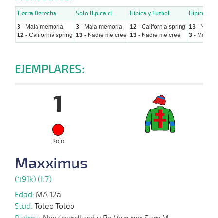
Tierra Derecha
Solo Hipica.cl
Hípica y Futbol
Hipicos.cl
3
- Mala memoria
3
- Mala memoria
12
- California spring
13
- Nadie
12
- California spring
13
- Nadie me cree
13
- Nadie me cree
3
- Mala m
EJEMPLARES:
1
Rojo
Maxximus
(491k) (I:7)
Edad:
MA 12a
Stud:
Toleo Toleo
Padres:
Newfoundland y Re Vive por Sam M.