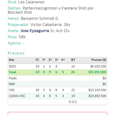
10-
Stud:
Los Caleranos
09-
VS
1100m
1:08:08
2,0
Cond.
1º
42
2025
Padres:
Patternrecognition y Fiestera Shot por
Blocked Shot
01-
Haras:
Benjamin Schmidt G.
09-
VS
1100m
1:08:84
2 3/4
20,2
Cond.
2º
42
2025
Preparador:
Victor Caballeria. 26v
Jinete:
Jose Eyzaguirre
2c 4ch 12v
26-
Peso:
58k
07-
HCH
1200m
1:11:77
LEJOS
71,9
Cond.
15º
41
2025
Aperos:
-
Premios
Año
CC
1º
2º
3º
4º
NT
Premio ($)
2025
24
2
3
4
15
$5.032.500
Total
49
5
9
6
5
24
$13.355.500
Pasto
$0
RBP
$0
VSC
45
5
9
6
4
21
$13.155.500
1100m-VSC
40
4
8
5
4
19
$10.692.500
D.S.C