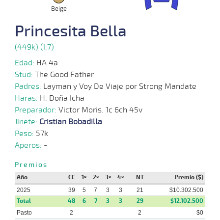
Beige
Princesita Bella
06-
13 al
10-
VS
1100m
1:08:31
2
5,0
Hand.
4º
454
8
2025
(449k) (I:7)
Edad:
HA 4a
29-
Stud:
The Good Father
09-
VS
1100m
7 al 6
1:07:97
3/4
3,8
Hand.
2º
456
2025
Padres:
Layman y Voy De Viaje por Strong Mandate
Haras:
H. Doña Icha
Preparador:
Victor Moris. 1c 6ch 45v
Jinete:
Cristian Bobadilla
24-
09-
VS
1100m
8 al 8
1:08:58
5
3,8
Hand.
4º
459
Peso:
57k
2025
Aperos:
-
Premios
Año
CC
1º
2º
3º
4º
NT
Premio ($)
15-
11 al
09-
VS
1100m
1:08:54
2
13,9
Hand.
3º
457
8
2025
2025
39
5
7
3
3
21
$10.302.500
Total
48
6
7
3
3
29
$12.102.500
Pasto
2
2
$0