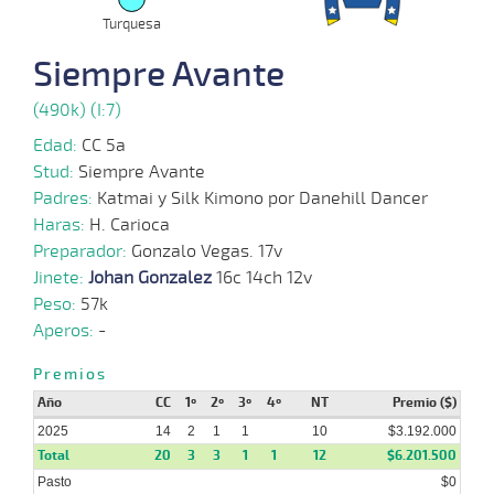
Turquesa
08-
Siempre Avante
10 al
10-
VS
1100m
1:08:67
21
127,9
Hand.
15º
43
7
2025
(490k) (I:7)
Edad:
CC 5a
06-
13 al
Stud:
Siempre Avante
10-
VS
1100m
1:08:31
7 1/2
212,5
Hand.
9º
44
8
2025
Padres:
Katmai y Silk Kimono por Danehill Dancer
Haras:
H. Carioca
Preparador:
Gonzalo Vegas. 17v
01-
12 al
10-
VS
1100m
1:08:44
14 3/4
63,8
Hand.
9º
44
9
Jinete:
Johan Gonzalez
16c 14ch 12v
2025
Peso:
57k
Aperos:
-
29-
17 al
09-
VS
1100m
1:08:66
20 1/2
83,2
Hand.
11º
44
11
2025
Premios
Año
CC
1º
2º
3º
4º
NT
Premio ($)
15-
2025
14
2
1
1
10
$3.192.000
18 al
09-
VS
1100m
1:08:60
21 1/2
94,7
Hand.
15º
44
12
Total
2025
20
3
3
1
1
12
$6.201.500
Pasto
$0