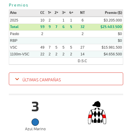
Premios
01-
09-
VS
1100m
5 al 4
1:07:10
5 1/2
6,7
Hand.
6º
496k
Año
CC
1º
2º
3º
4º
NT
Premio ($)
2025
2025
10
2
1
1
6
$3.205.000
Total
59
9
7
6
5
32
$25.403.500
Pasto
2
2
$0
RBP
$0
VSC
49
7
5
5
5
27
$15.981.500
1100m-VSC
22
2
2
2
2
14
$4.656.500
D.S.C
ÚLTIMAS CAMPAÑAS
Fecha
Hipo
Distancia
Indice
Tiempo
Cuerpada
Div
Tipo
Lº
P
3
15-
10-
VS
1100m
8 al 7
1:08:72
16 1/4
36,2
Hand.
12º
474
2025
Azul Marino