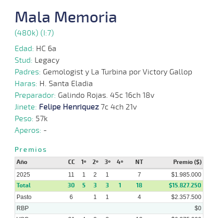
Mala Memoria
01-
12 al
10-
VS
1100m
1:08:44
12
32,9
Hand.
7º
470
9
2025
(480k) (I:7)
Edad:
HC 6a
15-
Stud:
Legacy
11 al
09-
VS
1200m
1:15:70
19 1/4
74,7
Hand.
10º
478
8
2025
Padres:
Gemologist y La Turbina por Victory Gallop
Haras:
H. Santa Eladia
Preparador:
Galindo Rojas. 45c 16ch 18v
20-
Jinete:
Felipe Henriquez
7c 4ch 21v
11 al
08-
VS
1300m
1:22:20
32
10,5
Hand.
8º
470
6
2025
Peso:
57k
Aperos:
-
Premios
06-
18 al
08-
VS
1200m
1:13:86
16
31,8
Hand.
7º
480
12
Año
CC
1º
2º
3º
4º
NT
Premio ($)
2025
2025
11
1
2
1
7
$1.985.000
Total
30
5
3
3
1
18
$15.827.250
02-
Pasto
6
18 al
1
1
4
$2.357.500
04-
VS
1100m
1:07:08
10
8,6
Hand.
8º
482
14
2025
RBP
$0