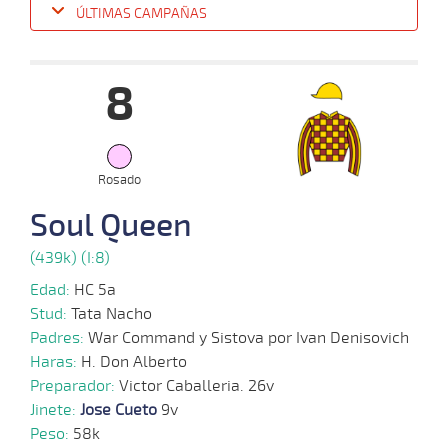
ÚLTIMAS CAMPAÑAS
Fecha
Hipo
Distancia
Indice
Tiempo
Cuerpada
Div
Tipo
Lº
P
8
15-
10-
VS
1100m
8 al 7
1:08:72
7 1/4
18,0
Hand.
5º
527
2025
Rosado
Soul Queen
24-
11 al
09-
VS
1100m
1:08:28
13
17,8
Hand.
10º
530
9
2025
(439k) (I:8)
Edad:
HC 5a
01-
Stud:
Tata Nacho
15 al
09-
VS
1100m
1:06:85
17
17,2
Hand.
11º
529
10
2025
Padres:
War Command y Sistova por Ivan Denisovich
Haras:
H. Don Alberto
Preparador:
Victor Caballeria. 26v
20-
12 al
08-
VS
1100m
1:08:60
14 1/2
14,8
Hand.
8º
530
Jinete:
Jose Cueto
9v
7
2025
Peso:
58k