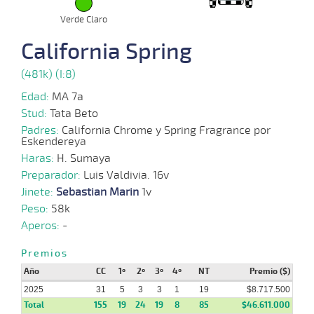
Verde Claro
08-
California Spring
10 al
10-
VS
1100m
1:08:67
4 3/4
8,7
Hand.
7º
460k
7
2025
(481k) (I:8)
Edad:
MA 7a
20-
11 al
Stud:
Tata Beto
08-
VS
1300m
1:22:20
24 1/2
3,7
Hand.
7º
465k
6
2025
Padres:
California Chrome y Spring Fragrance por
Eskendereya
Haras:
H. Sumaya
04-
Preparador:
Luis Valdivia. 16v
13 al
08-
VS
1100m
1:07:44
3 1/2
7,1
Hand.
4º
460k
10
2025
Jinete:
Sebastian Marin
1v
Peso:
58k
Aperos:
-
16-
07-
VS
1100m
9 al 7
1:08:94
11,5
Hand.
1º
457k
Premios
2025
Año
CC
1º
2º
3º
4º
NT
Premio ($)
2025
31
5
3
3
1
19
$8.717.500
02-
11 al
Total
155
19
24
19
8
85
$46.611.000
07-
VS
1200m
1:15:31
7 1/4
15,0
Hand.
7º
456k
7