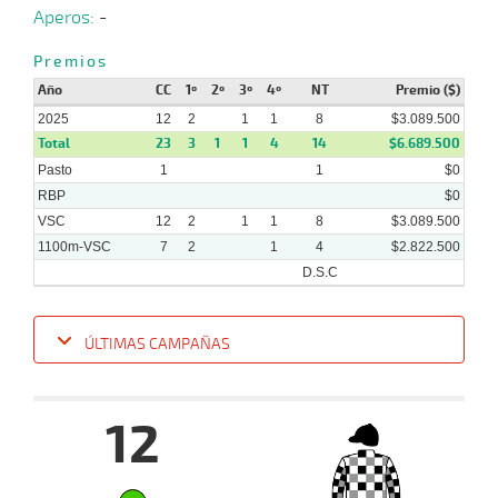
Aperos:
-
Premios
Año
CC
1º
2º
3º
4º
NT
Premio ($)
2025
12
2
1
1
8
$3.089.500
Total
23
3
1
1
4
14
$6.689.500
Pasto
1
1
$0
RBP
$0
VSC
12
2
1
1
8
$3.089.500
1100m-VSC
7
2
1
4
$2.822.500
D.S.C
ÚLTIMAS CAMPAÑAS
Fecha
Hipo
Distancia
Indice
Tiempo
Cuerpada
Div
Tipo
Lº
Pe
12
15-
10-
VS
1100m
8 al 7
1:08:72
PCZ
5,0
Hand.
2º
457k
2025