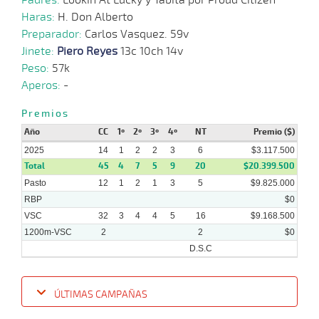
Haras:
H. Don Alberto
Preparador:
Carlos Vasquez. 59v
Jinete:
Piero Reyes
13c 10ch 14v
Peso:
57k
Aperos:
-
Premios
Año
CC
1º
2º
3º
4º
NT
Premio ($)
2025
14
1
2
2
3
6
$3.117.500
Total
45
4
7
5
9
20
$20.399.500
Pasto
12
1
2
1
3
5
$9.825.000
RBP
$0
VSC
32
3
4
4
5
16
$9.168.500
1200m-VSC
2
2
$0
D.S.C
ÚLTIMAS CAMPAÑAS