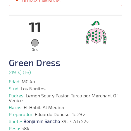
ÚLTIMAS CAMPAÑAS
Fecha
Hipo
Distancia
Indice
Tiempo
Cuerpada
Div
Tipo
Lº
P
11
15-
10-
VS
1200m
3 al 1
1:16:67
1/2 PCZ
3,8
Hand.
3º
443k
2025
Gris
08-
Green Dress
10-
VS
1100m
7 al 1
1:09:67
1
3,7
Hand.
3º
440k
2025
(491k) (I:3)
Edad:
MC 4a
01-
10-
VS
1300m
6 al 2
1:22:44
4 1/2
8,2
Hand.
2º
440k
Stud:
Los Nanitos
2025
Padres:
Lemon Sour y Pasion Turca por Merchant Of
Venice
Haras:
H. Habib Al Medina
24-
09-
VS
1100m
1 al 1
1:09:44
2 3/4
5,7
Hand.
2º
440k
Preparador:
Eduardo Donoso. 1c 23v
2025
Jinete:
Benjamin Sancho
39c 47ch 52v
Peso:
58k