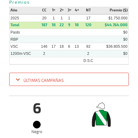
Premios
09-
VS
1100m
7 al 6
1:08:27
6 1/2
23,3
Hand.
4º
463k
2025
Año
CC
1º
2º
3º
4º
NT
Premio ($)
2025
20
1
1
1
17
$1.750.000
Total
187
18
22
9
18
120
$44.764.000
03-
09-
VS
1100m
7 al 5
1:08:32
7 1/4
17,2
Hand.
7º
465k
Pasto
$0
2025
RBP
$0
VSC
146
17
18
6
13
92
$36.805.500
1200m-VSC
2
2
$0
D.S.C
ÚLTIMAS CAMPAÑAS
Fecha
Hipo
Distancia
Indice
Tiempo
Cuerpada
Div
Tipo
Lº
P
6
15-
10-
VS
1200m
3 al 1
1:16:67
13
8,5
Hand.
9º
512
2025
Negro
06-