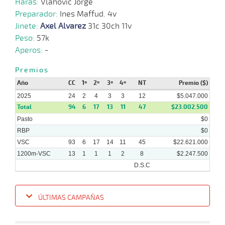
Haras:
Vlahovic Jorge
Preparador:
Ines Maffud. 4v
Jinete:
Axel Alvarez
31c 30ch 11v
24-
09-
VS
1100m
3 al 2
1:08:73
12 1/4
5,5
Hand.
9º
434k/
Peso:
57k
2025
Aperos:
-
15-
09-
VS
1100m
5 al 4
1:08:82
8 3/4
8,2
Hand.
7º
430k/
Premios
2025
Año
CC
1º
2º
3º
4º
NT
Premio ($)
2025
24
2
4
3
3
12
$5.047.000
Total
94
6
17
13
11
47
$23.002.500
Pasto
$0
RBP
$0
VSC
93
6
17
14
11
45
$22.621.000
1200m-VSC
13
1
1
1
2
8
$2.247.500
D.S.C
ÚLTIMAS CAMPAÑAS
Fecha
Hipo
Distancia
Indice
Tiempo
Cuerpada
Div
Tipo
Lº
P