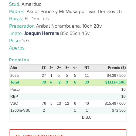
05-
VS
1100m
1 al 1
1:09:38
7 1/2
67,3
Hand.
6º
512
Stud:
Amarduq
2025
Padres:
Ascot Prince y Mi Musa por Ivan Denisovich
Haras:
H. Don Luis
26-
Preparador:
Anibal Norambuena. 10ch 28v
05-
VS
1100m
1 al 1
1:08:64
14
43,8
Hand.
11º
510
2025
Jinete:
Joaquin Herrera
85c 65ch 45v
Peso:
57k
Aperos:
-
14-
05-
VS
1100m
5 al 1
1:09:32
12 1/4
45,9
Hand.
10º
510
Premios
2025
Año
CC
1º
2º
3º
4º
NT
Premio ($)
2025
27
1
5
5
5
11
$4.397.500
07-
Total
70
4
12
9
6
39
$13.124.500
05-
VS
1100m
1 al 1
1:09:71
12 1/2
24,9
Hand.
12º
510
2025
Pasto
$0
RBP
$0
VSC
76
5
13
12
6
40
$15.497.000
1200m-VSC
2
1
1
$72.500
D.S.C