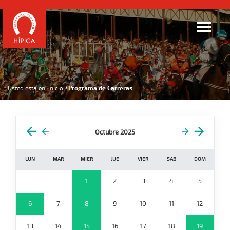
Usted está en:
Inicio
Programa de Carreras
Octubre 2025
LUN
MAR
MIER
JUE
VIER
SAB
DOM
1
2
3
4
5
6
7
8
9
10
11
12
13
14
15
16
17
18
19