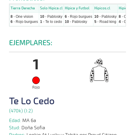
Tierra Derecha
Solo Hipica.cl
Hípica y Futbol
Hipicos.cl
Hipicavir
8
- One vision
10
- Pablosky
6
- Rojo burgues
10
- Pablosky
8
- One vi
6
- Rojo burgues
1
- Te lo cedo
10
- Pablosky
5
- Road king
4
- Gran c
EJEMPLARES:
1
Rojo
Te Lo Cedo
(470k) (I:2)
Edad:
MA 6a
Stud:
Doña Sofia
Padres:
Lookin At Lucky y Tabita por Proud Citizen