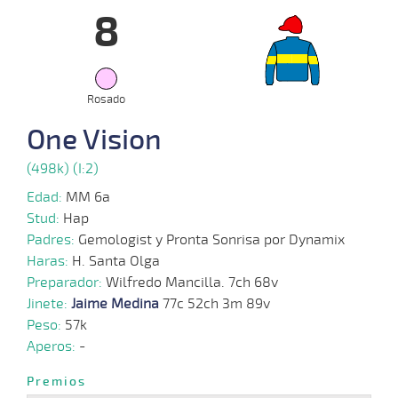
8
15-
10-
VS
1200m
3 al 1
1:16:67
1
15,0
Hand.
4º
439
2025
Rosado
One Vision
08-
10-
VS
1100m
3 al 3
1:09:20
5
13,4
Hand.
6º
436
2025
(498k) (I:2)
Edad:
MM 6a
Stud:
Hap
29-
Padres:
Gemologist y Pronta Sonrisa por Dynamix
10 al
09-
VS
1400m
1:27:79
16
60,4
Hand.
6º
436
4
2025
Haras:
H. Santa Olga
Preparador:
Wilfredo Mancilla. 7ch 68v
Jinete:
Jaime Medina
77c 52ch 3m 89v
Peso:
57k
15-
09-
VS
1100m
5 al 4
1:08:82
13 1/4
38,1
Hand.
10º
434
Aperos:
-
2025
Premios