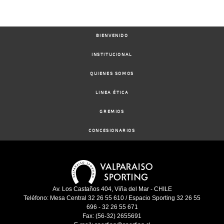
08-
BIENVENIDO
10-
VS
1100m
5 al 3
1:09:06
8 3/4
4,6
Hand.
8º
491k
2025
INSTITUCIONAL
QUIENES SOMOS
29-
09-
VS
1100m
1:09:51
1,7
Cond.
1º
493k
LINEA ÉTICA
2025
GREMIOS
CONCESIONARIOS
24-
09-
VS
1100m
1:09:81
3
2,7
Cond.
3º
490k
2025
15-
Av. Los Castaños 404, Viña del Mar - CHILE
09-
VS
1100m
1:10:42
2
1,7
Cond.
3º
486k
Teléfono: Mesa Central 32 26 55 610 / Espacio Sporting 32 26 55
2025
696 - 32 26 55 671
Fax: (56-32) 2655691