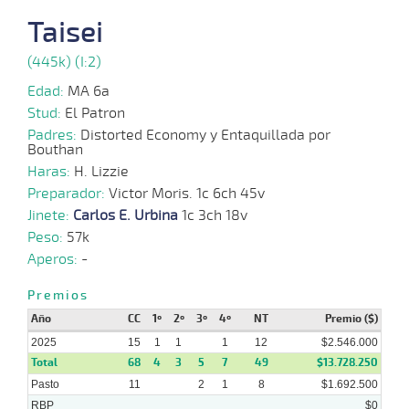
06-
Taisei
10-
VS
1100m
4 al 2
1:08:73
22 3/4
52,7
Hand.
11º
39
2025
(445k) (I:2)
Edad:
MA 6a
29-
09-
VS
1100m
5 al 4
1:08:99
13 1/2
63,7
Hand.
11º
39
Stud:
El Patron
2025
Padres:
Distorted Economy y Entaquillada por
Bouthan
Haras:
H. Lizzie
Preparador:
Victor Moris. 1c 6ch 45v
15-
09-
VS
1100m
7 al 6
1:09:01
20 1/4
74,9
Hand.
14º
39
Jinete:
Carlos E. Urbina
1c 3ch 18v
2025
Peso:
57k
Aperos:
-
Premios
27-
10 al
08-
VS
1200m
1:14:69
25 1/4
48,6
Hand.
8º
39
6
2025
Año
CC
1º
2º
3º
4º
NT
Premio ($)
2025
15
1
1
1
12
$2.546.000
Total
68
4
3
5
7
49
$13.728.250
18-
Pasto
11
2
1
8
$1.692.500
08-
VS
1100m
9 al 6
1:08:61
22 1/4
77,6
Hand.
15º
39
2025
RBP
$0