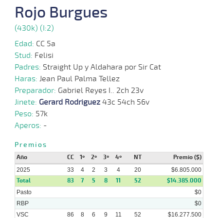
10-
VS
1300m
1 al 1
1:23:42
4 3/4
2,7
Hand.
2º
510
Rojo Burgues
2025
(430k) (I:2)
01-
10-
VS
1300m
1 al 1
1:22:55
6
39,0
Hand.
3º
508
Edad:
CC 5a
2025
Stud:
Felisi
Padres:
Straight Up y Aldahara por Sir Cat
24-
Haras:
Jean Paul Palma Tellez
09-
VS
1100m
1 al 1
1:09:44
10 1/2
36,9
Hand.
9º
510
2025
Preparador:
Gabriel Reyes I.. 2ch 23v
Jinete:
Gerard Rodriguez
43c 54ch 56v
Peso:
57k
15-
Aperos:
-
09-
VS
1100m
2 al 1
1:09:68
14
54,0
Hand.
10º
512
2025
Premios
Año
CC
1º
2º
3º
4º
NT
Premio ($)
2025
33
4
2
3
4
20
$6.805.000
10-
09-
VS
1100m
2 al 1
1:08:35
8 1/2
11,7
Hand.
11º
512
Total
83
7
5
8
11
52
$14.385.000
2025
Pasto
$0
RBP
$0
VSC
86
8
6
9
11
52
$16.277.500