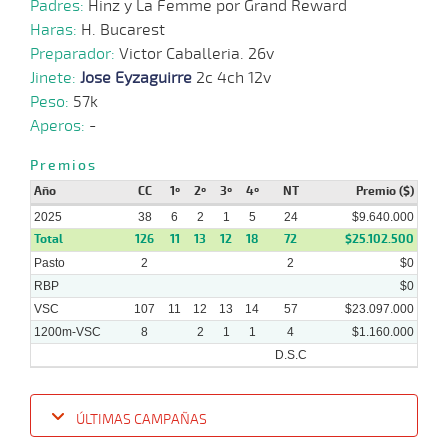
2025
Padres:
Hinz y La Femme por Grand Reward
Haras:
H. Bucarest
Preparador:
Victor Caballeria. 26v
03-
10 al
08-
CHS
1200m
1:10:71
19 1/4
12,3
Hand.
11º
444
6
Jinete:
Jose Eyzaguirre
2c 4ch 12v
2025
Peso:
57k
Aperos:
-
20-
11 al
07-
CHS
1200m
1:11:81
4 3/4
7,2
Hand.
7º
440
9
Premios
2025
Año
CC
1º
2º
3º
4º
NT
Premio ($)
2025
38
6
2
1
5
24
$9.640.000
Total
126
11
13
12
18
72
$25.102.500
18-
12 al
07-
CHS
1200m
1:10:67
7 1/2
7,7
Hand.
11º
445
Pasto
2
4
2
$0
2025
RBP
$0
VSC
107
11
12
13
14
57
$23.097.000
1200m-VSC
8
2
1
1
4
$1.160.000
D.S.C
ÚLTIMAS CAMPAÑAS