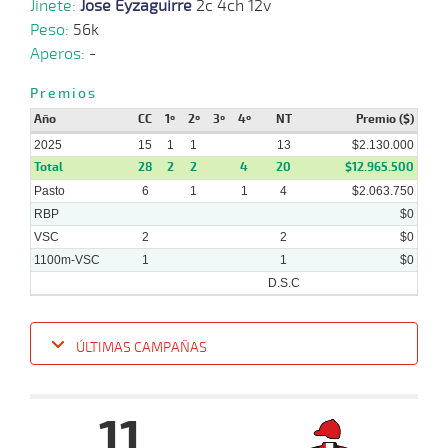
Jinete:
Jose Eyzaguirre
2c 4ch 12v
09-
Peso:
56k
07-
VS
1000m
0:58:57
1 1/4
1,9
Cond.
3º
495k
2025
Aperos:
-
Premios
Año
CC
1º
2º
3º
4º
NT
Premio ($)
2025
15
1
1
13
$2.130.000
Total
28
2
2
4
20
$12.965.500
Pasto
6
1
1
4
$2.063.750
RBP
$0
VSC
2
2
$0
1100m-VSC
1
1
$0
D.S.C
ÚLTIMAS CAMPAÑAS
Fecha
Hipo
Distancia
Indice
Tiempo
Cuerpada
Div
Tipo
Lº
11
15-
19 al
10-
VS
1100m
1:07:92
11 3/4
182,4
Hand.
9º
45
12