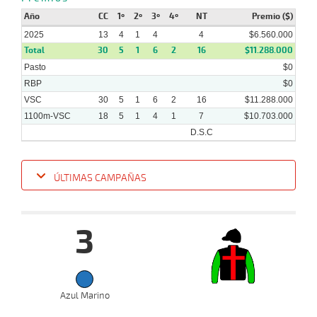
Año
CC
1º
2º
3º
4º
NT
Premio ($)
27-
15 al
06-
CHS
1000m
0:58:94
16 3/4
50,5
Hand.
14º
452
13
2025
13
4
1
4
4
$6.560.000
2025
Total
30
5
1
6
2
16
$11.288.000
Pasto
$0
RBP
$0
VSC
30
5
1
6
2
16
$11.288.000
1100m-VSC
18
5
1
4
1
7
$10.703.000
D.S.C
ÚLTIMAS CAMPAÑAS
Fecha
Hipo
Distancia
Indice
Tiempo
Cuerpada
Div
Tipo
Lº
Pe
3
15-
19 al
10-
VS
1100m
1:07:92
2 1/4
5,2
Hand.
3º
506k/
12
2025
06-
18 al
10-
VS
1200m
1:15:46
1 3/4
1,9
Hand.
3º
507k/
Azul Marino
11
2025