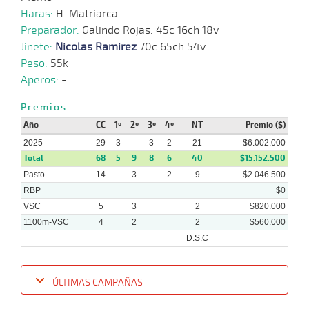
Haras:
H. Matriarca
Preparador:
Galindo Rojas. 45c 16ch 18v
Jinete:
Nicolas Ramirez
70c 65ch 54v
Peso:
55k
Aperos:
-
Premios
Año
CC
1º
2º
3º
4º
NT
Premio ($)
2025
29
3
3
2
21
$6.002.000
Total
68
5
9
8
6
40
$15.152.500
Pasto
14
3
2
9
$2.046.500
RBP
$0
VSC
5
3
2
$820.000
1100m-VSC
4
2
2
$560.000
D.S.C
ÚLTIMAS CAMPAÑAS