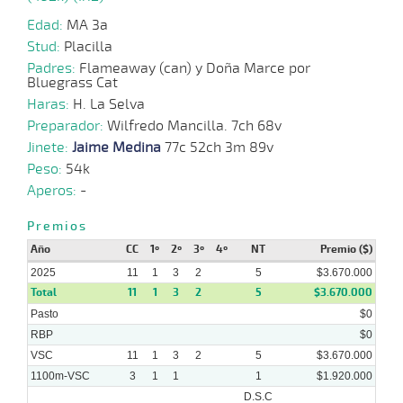
2025
Edad:
MA 3a
Stud:
Placilla
24-
Padres:
Flameaway (can) y Doña Marce por
20 al
09-
VS
1100m
1:07:52
10 1/4
30,8
Hand.
8º
512k
Bluegrass Cat
15
2025
Haras:
H. La Selva
Preparador:
Wilfredo Mancilla. 7ch 68v
10-
19 al
Jinete:
Jaime Medina
77c 52ch 3m 89v
09-
VS
1100m
1:06:59
16 1/2
7,8
Hand.
9º
510k
15
2025
Peso:
54k
Aperos:
-
03-
24 al
09-
VS
1100m
1:07:73
10
5,8
Hand.
9º
511k
Premios
18
2025
Año
CC
1º
2º
3º
4º
NT
Premio ($)
2025
11
1
3
2
5
$3.670.000
Total
11
1
3
2
5
$3.670.000
Pasto
$0
RBP
$0
VSC
11
1
3
2
5
$3.670.000
1100m-VSC
3
1
1
1
$1.920.000
D.S.C