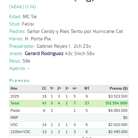
(464k) (I:14)
27-
19 al
08-
VS
1100m
1:07:51
8 1/4
7,5
Hand.
5º
4
14
2025
Edad:
MC 5a
Stud:
Felisi
06-
22 al
Padres:
Señor Candy y Ries Tanto por Hurricane Cat
08-
VS
1000m
0:57:99
11,7
Hand.
1º
48
9
2025
Haras:
H. Porta Pia
Preparador:
Gabriel Reyes I.. 2ch 23v
23-
Jinete:
Gerard Rodriguez
43c 54ch 56v
07-
VS
1000m
5 al 2
0:57:66
4,6
Hand.
1º
48
2025
Peso:
56k
Aperos:
-
02-
07-
VS
1100m
4 al 3
1:09:28
3
4,5
Hand.
2º
4
Premios
2025
Año
CC
1º
2º
3º
4º
NT
Premio ($)
2025
19
1
3
1
5
9
$3.523.500
Total
41
5
4
2
7
23
$12.954.000
Pasto
8
2
1
5
$4.083.500
RBP
$0
VSC
14
1
2
1
4
6
$2.620.000
1100m-VSC
13
1
2
1
3
6
$2.495.000