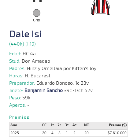
2025
08-
Gris
21 al
10-
VS
1100m
1:07:93
16 1/4
24,2
Hand.
10º
45
14
2025
Dale Isi
06-
18 al
10-
VS
1200m
1:15:46
22 1/2
71,3
Hand.
9º
45
(440k) (I:19)
11
2025
Edad:
HC 4a
26-
21 al
Stud:
Don Amadeo
09-
CHS
1200m
1:11:40
26
36
Hand.
14º
45
16
2025
Padres:
Hinz y Ornellaia por Kitten's Joy
Haras:
H. Bucarest
Preparador:
Eduardo Donoso. 1c 23v
29-
19 al
08-
CHS
1200m
1:11:16
7
59,8
Hand.
10º
46
16
Jinete:
Benjamin Sancho
39c 47ch 52v
2025
Peso:
59k
Aperos:
-
22-
21 al
08-
CHS
1000m
0:58:95
14 1/2
22,6
Hand.
10º
46
17
2025
Premios
Año
CC
1º
2º
3º
4º
NT
Premio ($)
2025
30
4
3
1
2
20
$7.610.000