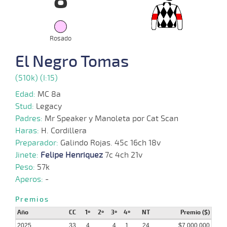
8
10-
VS
1100m
1:07:92
17 3/4
15,4
Hand.
11º
457
12
2025
05-
Rosado
19 al
09-
CHS
1000m
0:58:66
23
7
Hand.
15º
460
17
2025
El Negro Tomas
22-
16 al
(510k) (I:15)
08-
CHS
1000m
1:00:00
1
3,1
Hand.
2º
457
14
2025
Edad:
MC 8a
Stud:
Legacy
08-
16 al
08-
CHS
1000m
0:59:72
2
4,3
Hand.
3º
463
13
Padres:
Mr Speaker y Manoleta por Cat Scan
2025
Haras:
H. Cordillera
Preparador:
Galindo Rojas. 45c 16ch 18v
25-
10 al
07-
CHS
1000m
0:59:55
6,8
Hand.
1º
466
Jinete:
Felipe Henriquez
7c 4ch 21v
9
2025
Peso:
57k
Aperos:
-
11-
07-
CHS
1000m
5 al 1
1:00:56
17,9
Hand.
1º
461
Premios
2025
Año
CC
1º
2º
3º
4º
NT
Premio ($)
2025
33
4
4
1
24
$7.000.000