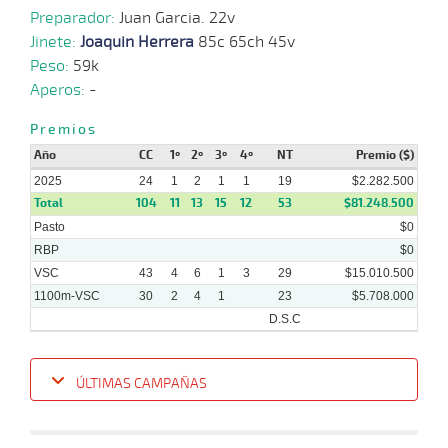
11
2025
Preparador:
Juan Garcia. 22v
Jinete:
Joaquin Herrera
85c 65ch 45v
Peso:
59k
20-
20 al
08-
VS
1100m
1:07:77
11 1/2
12,2
Hand.
10º
519
Aperos:
-
16
2025
Premios
Año
CC
1º
2º
3º
4º
NT
Premio ($)
2025
24
1
2
1
1
19
$2.282.500
Total
104
11
13
15
12
53
$81.248.500
Pasto
$0
RBP
$0
VSC
43
4
6
1
3
29
$15.010.500
1100m-VSC
30
2
4
1
23
$5.708.000
D.S.C
ÚLTIMAS CAMPAÑAS
Fecha
Hipo
Distancia
Indice
Tiempo
Cuerpada
Div
Tipo
Lº
Pe