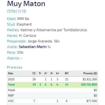
Muy Maton
24-
20 al
09-
VS
1100m
1:07:52
5 3/4
4,8
Hand.
6º
507k/
(515k) (I:13)
15
2025
Edad:
MM 6a
Stud:
Elephant
03-
Padres:
Katmai y Albamarina por Tumblebrutus
24 al
09-
VS
1100m
1:07:73
1 1/2
2,5
Hand.
2º
510k/
18
2025
Haras:
H. Carioca
Preparador:
Jorge Araneda. 18v
Jinete:
Sebastian Marin
1v
20-
20 al
Peso:
55k
08-
VS
1100m
1:07:77
1 1/4
4,2
Hand.
3º
512k/
16
2025
Aperos:
-
Premios
06-
19 al
08-
VS
1100m
1:07:23
3
3,5
Hand.
5º
512k/
10
Año
2025
CC
1º
2º
3º
4º
NT
Premio ($)
2025
26
1
1
3
21
$1.811.300
Total
59
3
5
6
4
41
$18.726.800
Pasto
$0
RBP
$0
VSC
7
1
6
$77.500