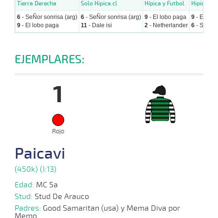
Tierra Derecha
Solo Hipica.cl
Hípica y Futbol
Hipicos.cl
6
- SeÑor sonrisa (arg)
6
- SeÑor sonrisa (arg)
9
- El lobo paga
9
- El lob
9
- El lobo paga
11
- Dale isi
2
- Netherlander
6
- SeÑor 
EJEMPLARES:
1
Rojo
Paicavi
(450k) (I:13)
Edad:
MC 5a
Stud:
Stud De Arauco
Padres:
Good Samaritan (usa) y Mema Diva por
Memo