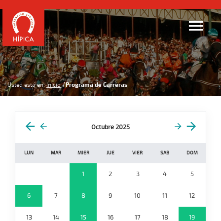
Usted está en:
Inicio
Programa de Carreras
Octubre 2025
LUN
MAR
MIER
JUE
VIER
SAB
DOM
1
2
3
4
5
6
7
8
9
10
11
12
13
14
15
16
17
18
19