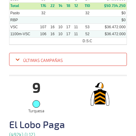
Total
176
22
14
18
12
110
$50.734.250
Pasto
32
32
$0
RBP
$0
VSC
107
16
10
17
11
53
$36.472.000
1100m-VSC
106
16
10
17
11
52
$36.472.000
D.S.C
ÚLTIMAS CAMPAÑAS
Fecha
Hipo
Distancia
Indice
Tiempo
Cuerpada
Div
Tipo
Lº
Pe
9
15-
19 al
10-
VS
1100m
1:07:92
7,5
Hand.
1º
513k
12
2025
08-
21 al
10-
VS
Turquesa
1100m
1:07:93
3 3/4
12,4
Hand.
5º
510k
14
2025
El Lobo Paga
01-
25 al
(492k) (I:12)
10-
VS
1100m
1:07:28
9 1/2
19,0
Hand.
6º
509k
17