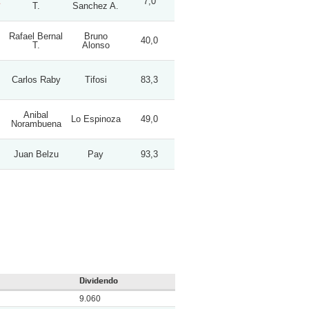
7,0
T.
Sanchez A.
Rafael Bernal
Bruno
40,0
T.
Alonso
Carlos Raby
Tifosi
83,3
Anibal
Lo Espinoza
49,0
Norambuena
Juan Belzu
Pay
93,3
Dividendo
9.060