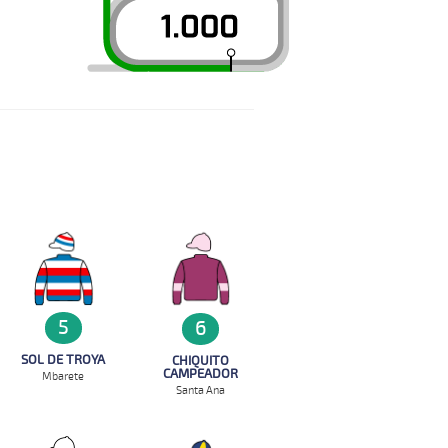
5
6
SOL DE TROYA
CHIQUITO
CAMPEADOR
Mbarete
Santa Ana