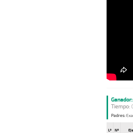
Ganador:
Tiempo:
0
Padres:
Exa
Lº
Nº
Ej