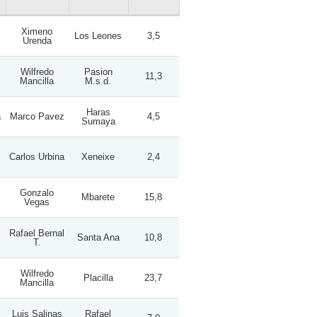
Ximeno
Los Leones
3,5
Urenda
Wilfredo
Pasion
11,3
Mancilla
M.s.d.
Haras
a
Marco Pavez
4,5
Sumaya
Carlos Urbina
Xeneixe
2,4
Gonzalo
Mbarete
15,8
Vegas
Rafael Bernal
Santa Ana
10,8
T.
Wilfredo
Placilla
23,7
Mancilla
Luis Salinas
Rafael