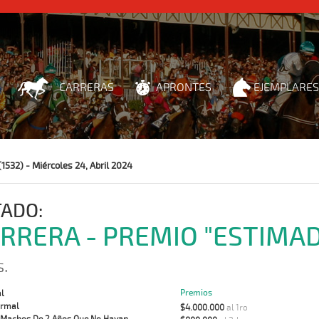
CARRERAS
APRONTES
EJEMPLARES
1532) - Miércoles 24, Abril 2024
TADO:
ARRERA - PREMIO "ESTIMAD
s.
Premios
l
rmal
$4.000.000
al 1ro