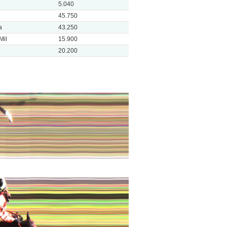
5.040
45.750
a
43.250
Mil
15.900
e
20.200