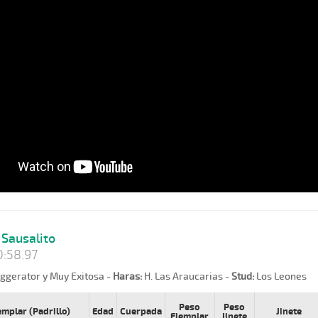
Sausalito
:58.97
ggerator y Muy Exitosa -
Haras:
H. Las Araucarias -
Stud:
Los Leones
Peso
Peso
emplar (Padrillo)
Edad
Cuerpada
Jinete
Ejemplar
Jinete