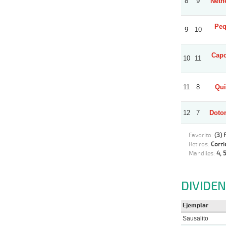
8
9
Neth
Peq
9
10
Capo
10
11
11
8
Qui
12
7
Doto
Favorito:
(3) 
Retiros:
Corri
Mandiles:
4, 5
DIVIDE
Ejemplar
Sausalito