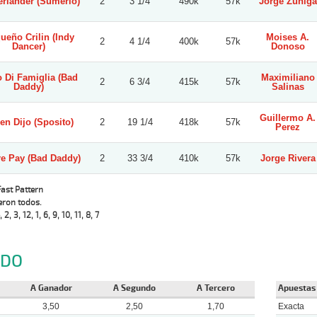
erlander (Sumerio)
2
3 1/4
490k
57k
Jorge Zuñiga
ueño Crilin (Indy
Moises A.
2
4 1/4
400k
57k
Dancer)
Donoso
 Di Famiglia (Bad
Maximiliano
2
6 3/4
415k
57k
Daddy)
Salinas
Guillermo A.
en Dijo (Sposito)
2
19 1/4
418k
57k
Perez
re Pay (Bad Daddy)
2
33 3/4
410k
57k
Jorge Rivera
Fast Pattern
eron todos.
, 2, 3, 12, 1, 6, 9, 10, 11, 8, 7
NDO
A Ganador
A Segundo
A Tercero
Apuestas
3,50
2,50
1,70
Exacta