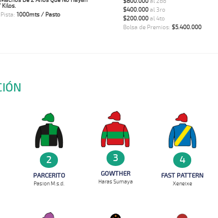
 Machos De 2 Años Que No Hayan
$800.000
al 2do
Kilos.
$400.000
al 3ro
 Pista:
1000mts / Pasto
$200.000
al 4to
Bolsa de Premios:
$5.400.000
CIÓN
3
4
2
GOWTHER
FAST PATTERN
PARCERITO
Haras Sumaya
Xeneixe
Pasion M.s.d.