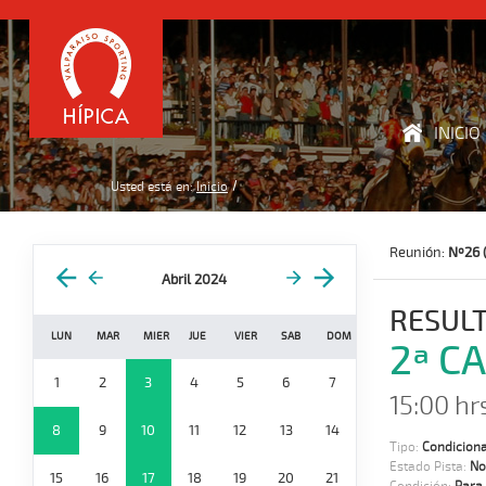
INICIO
Usted está en:
Inicio
Reunión:
Nº26 (
Abril 2024
RESUL
LUN
MAR
MIER
JUE
VIER
SAB
DOM
2ª C
1
2
3
4
5
6
7
15:00 hr
8
9
10
11
12
13
14
Tipo:
Condiciona
Estado Pista:
No
15
16
17
18
19
20
21