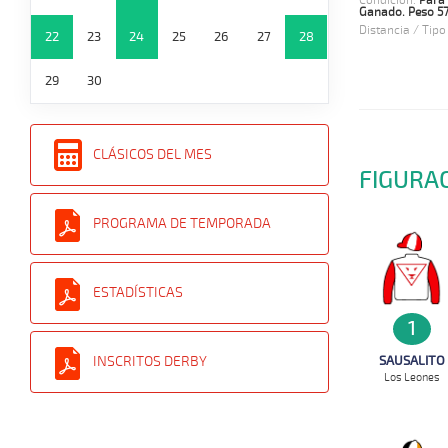
Condición:
Para
Ganado. Peso 57 
Distancia / Tipo
22
23
24
25
26
27
28
29
30
CLÁSICOS DEL MES
FIGURA
PROGRAMA DE TEMPORADA
ESTADÍSTICAS
1
SAUSALITO
INSCRITOS DERBY
Los Leones