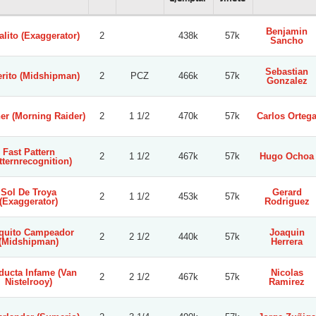
Benjamin
lito (Exaggerator)
2
438k
57k
Sancho
Sebastian
erito (Midshipman)
2
PCZ
466k
57k
Gonzalez
er (Morning Raider)
2
1 1/2
470k
57k
Carlos Orteg
Fast Pattern
2
1 1/2
467k
57k
Hugo Ochoa
tternrecognition)
Sol De Troya
Gerard
2
1 1/2
453k
57k
(Exaggerator)
Rodriguez
quito Campeador
Joaquin
2
2 1/2
440k
57k
(Midshipman)
Herrera
ucta Infame (Van
Nicolas
2
2 1/2
467k
57k
Nistelrooy)
Ramirez