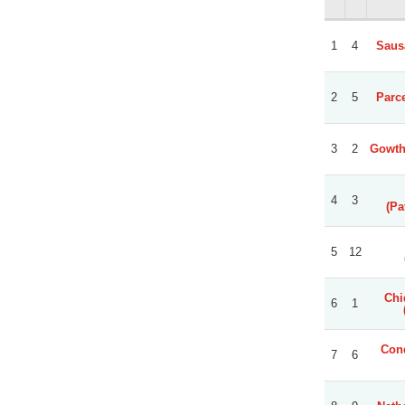
1
4
Sausa
2
5
Parc
3
2
Gowth
4
3
(Pa
5
12
Chi
6
1
Cond
7
6