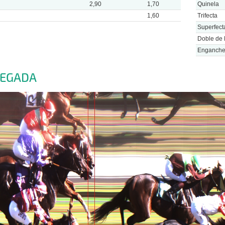
2,90
1,70
Quinela
1,60
Trifecta
Superfect
Doble de 
Enganch
LEGADA