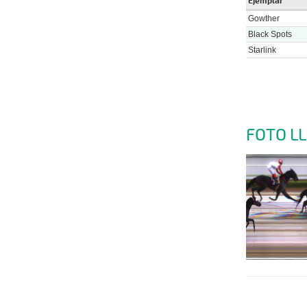
Ejemplar
Gowther
Black Spots
Starlink
FOTO L