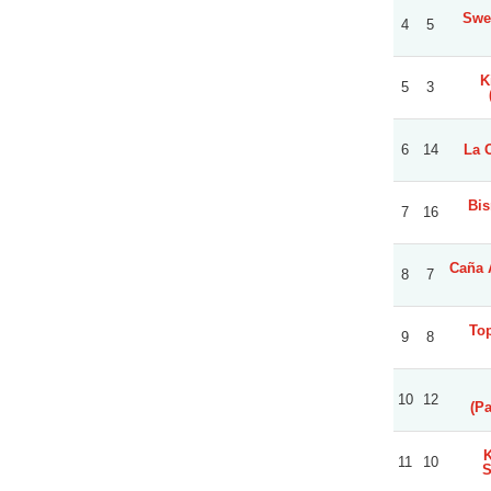
Swe
4
5
K
5
3
6
14
La 
Bis
7
16
Caña 
8
7
Top
9
8
10
12
(Pa
K
11
10
S