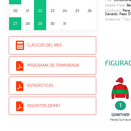
Tipo:
Condiciona
Estado Pista:
Ba
20
21
22
23
24
25
26
Condición:
Para
Ganado. Peso 57 
Distancia / Tipo
27
28
29
30
31
CLÁSICOS DEL MES
FIGURA
PROGRAMA DE TEMPORADA
ESTADÍSTICAS
1
INSCRITOS DERBY
GOWTHER
Haras Sumaya