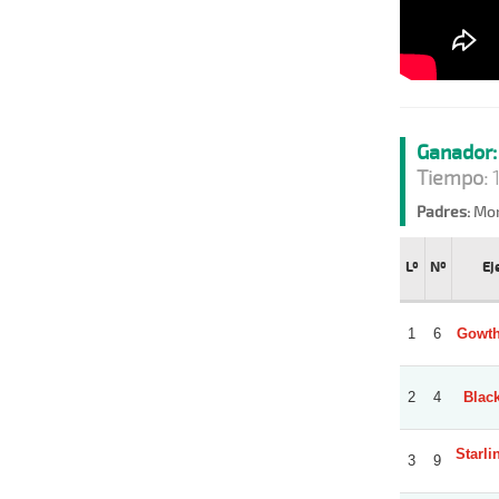
Ganador:
Tiempo:
1
Padres:
Mor
Lº
Nº
Ej
1
6
Gowth
2
4
Black
Starli
3
9