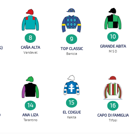
10
8
9
GRANDE ABITA
CAÑA ALTA
G)
TOP CLASSIC
M S D
Vendaval
Benicia
15
14
16
EL COIGUE
O
ANA LIZA
CAPO DI FAMIGLIA
Kekita
Tarantino
Tifosi