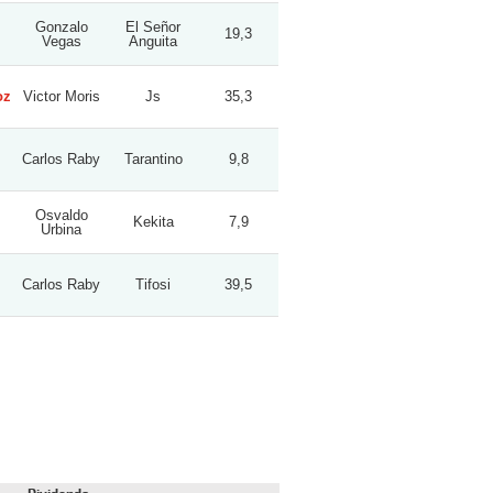
Gonzalo
El Señor
19,3
Vegas
Anguita
oz
Victor Moris
Js
35,3
Carlos Raby
Tarantino
9,8
Osvaldo
Kekita
7,9
Urbina
Carlos Raby
Tifosi
39,5