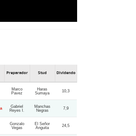
Preparador
Stud
Dividendo
Marco
Haras
10,3
Pavez
Sumaya
Gabriel
Manchas
na
7,9
Reyes I.
Negras
Gonzalo
El Señor
24,5
Vegas
Anguita