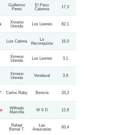
Guillermo
El Paso
17,3
Perez
Cabreria
Ximeno
a
Los Leones
82,1
Urenda
La
Luis Catena
16,0
Reconquista
Ximeno
Los Leones
3,1
Urenda
Ximeno
Vendaval
3,9
Urenda
.
Carlos Raby
Benicia
33,2
Wilfredo
ga
M S D
12,8
Mancilla
Rafael
Las
93,4
Bernal T.
Araucarias