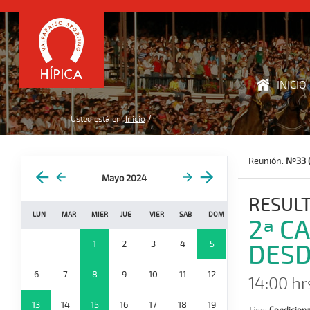
INICIO
Usted está en:
Inicio
Reunión:
Nº33 
Mayo 2024
RESUL
LUN
MAR
MIER
JUE
VIER
SAB
DOM
2ª C
1
2
3
4
5
DESD
6
7
8
9
10
11
12
14:00 hr
13
14
15
16
17
18
19