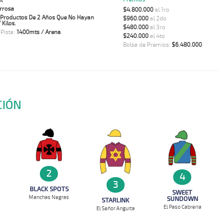
l
rrosa
$4.800.000
al 1ro
 Productos De 2 Años Que No Hayan
$960.000
al 2do
Kilos.
$480.000
al 3ro
 Pista:
1400mts / Arena
$240.000
al 4to
Bolsa de Premios:
$6.480.000
CIÓN
2
4
3
BLACK SPOTS
SWEET
Manchas Negras
SUNDOWN
STARLINK
El Paso Cabreria
El Señor Anguita