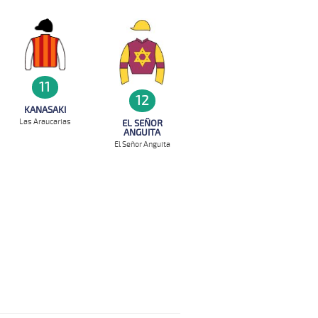
11
12
KANASAKI
Las Araucarias
EL SEÑOR
ANGUITA
El Señor Anguita