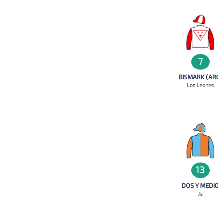
7
BISMARK (AR
Los Leones
13
DOS Y MEDI
Js