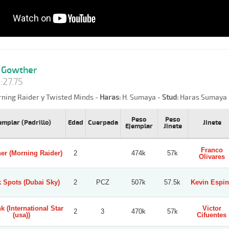
Gowther
:27.75
ning Raider y Twisted Minds -
Haras:
H. Sumaya -
Stud:
Haras Sumaya
Peso
Peso
emplar (Padrillo)
Edad
Cuerpada
Jinete
Ejemplar
Jinete
Franco
er (Morning Raider)
2
474k
57k
Olivares
 Spots (Dubai Sky)
2
PCZ
507k
57.5k
Kevin Espi
nk (International Star
Victor
2
3
470k
57k
(usa))
Cifuentes