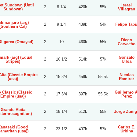
et Sundown (Until
Israel
2
8 1/4
420k
55k
Sundown)
Villagran
ilimanjaro (arg)
2
9 1/4
439k
54k
Felipe Tapi
(Southern Cat)
Diego
Oligarca (Omayad)
2
10
460k
55k
Carvacho
mark (arg) (Equal
Gonzalo
2
10 1/2
514k
57k
Stripes)
Ulloa
Alta (Classic Empire
Nicolas
2
15 3/4
458k
55.5k
(usa))
Ramirez
 Classic (Classic
Guillermo A
2
17 3/4
397k
55.5k
Empire (usa))
Perez
Grande Abita
2
19 1/4
512k
55k
Jorge Zuñi
tternrecognition)
anasaki (Good
Carlos E.
2
23 1/2
497k
57k
amaritan (usa))
Urbina