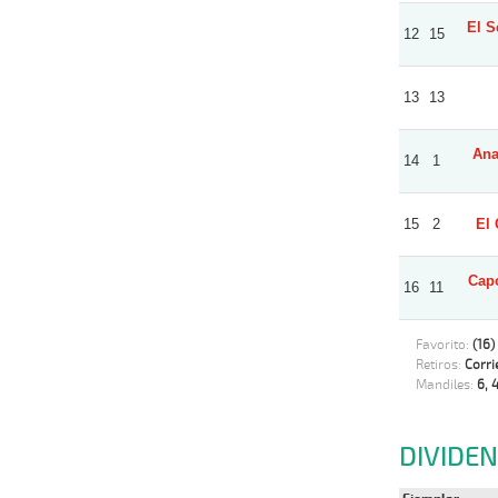
El S
12
15
13
13
Ana
14
1
15
2
El 
Capo
16
11
Favorito:
(16)
Retiros:
Corri
Mandiles:
6, 4
DIVIDE