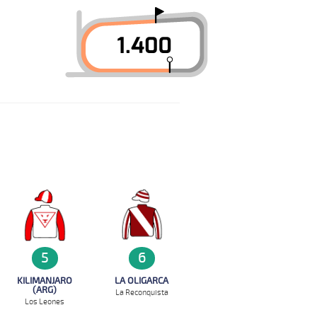
5
6
KILIMANJARO
LA OLIGARCA
(ARG)
La Reconquista
Los Leones