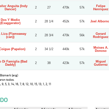
eñor Anguita (Indy
Felipe
2
27
470k
57k
Dancer)
Henriquez
Dos Y Medio
2
28 1/4
452k
57k
Joel Alborn
(Exaggerator)
 Liza (Flameaway
Gerard
2
28 3/4
470k
56k
(can))
Rodriguez
Moises A.
Coigue (Papelon)
2
34 1/2
440k
57k
Donoso
 Di Famiglia (Bad
Miguel
2
38
423k
57k
Daddy)
Gutierrez
 Bismark (arg)
eron todos.
, 9, 5, 3, 14, 16, 7, 8, 12, 10, 15, 13, 1, 2, 11
NDO