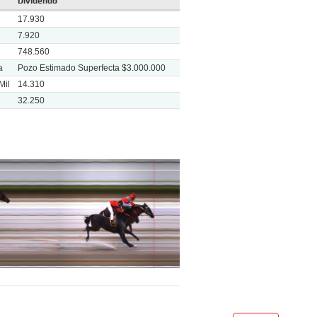
Dividendo
17.930
7.920
748.560
a
Pozo Estimado Superfecta $3.000.000
Mil
14.310
e
32.250