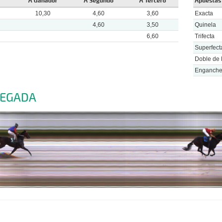
A Ganador
A Segundo
A Tercero
Apuestas
10,30
4,60
3,60
Exacta
4,60
3,50
Quinela
6,60
Trifecta
Superfect
Doble de 
Enganch
LEGADA