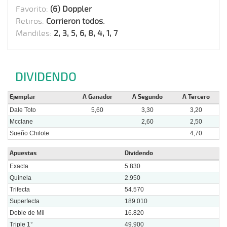
Favorito:
(6) Doppler
Retiros:
Corrieron todos.
Mandiles:
2, 3, 5, 6, 8, 4, 1, 7
DIVIDENDO
Ejemplar
A Ganador
A Segundo
A Tercero
Dale Toto
5,60
3,30
3,20
Mcclane
2,60
2,50
Sueño Chilote
4,70
Apuestas
Dividendo
Exacta
5.830
Quinela
2.950
Trifecta
54.570
Superfecta
189.010
Doble de Mil
16.820
Triple 1°
49.900