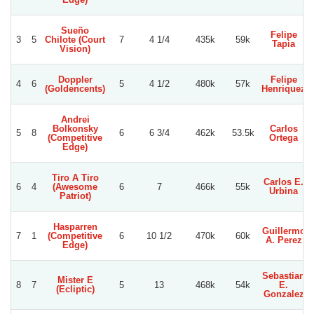
Sueño
Felipe
3
5
Chilote (Court
7
4 1/4
435k
59k
Tapia
Vision)
Doppler
Felipe
4
6
5
4 1/2
480k
57k
(Goldencents)
Henriquez
Andrei
Bolkonsky
Carlos
5
8
6
6 3/4
462k
53.5k
(Competitive
Ortega
Edge)
Tiro A Tiro
Carlos E.
6
4
(Awesome
6
7
466k
55k
Urbina
Patriot)
Hasparren
Guillermo
7
1
(Competitive
6
10 1/2
470k
60k
A. Perez
Edge)
Sebastian
Mister E
8
7
5
13
468k
54k
E.
(Ecliptic)
Gonzalez