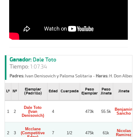
Ganador:
Dale Toto
Tiempo:
1:07.34
Padres:
Ivan Denisovich y Paloma Solitaria -
Haras:
H. Don Alberto
Ejemplar
Peso
Peso
Lº
Nº
Edad
Cuerpada
Jinete
(Padrillo)
Ejemplar
Jinete
Dale Toto
Benjamin
1
2
(Ivan
4
473k
55.5k
Sancho
Denisovich)
Mcclane
Nicolas
2
3
(Competitive
7
1/2
475k
61k
Ramirez
Edge)