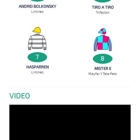
ANDREI BOLKONSKY
TIRO A TIRO
Linlinao
Trifecton
7
8
HASPARREN
MISTER E
Linlinao
Mayfer Y Tata Pato
VIDEO