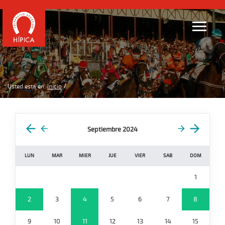
Usted está en:
Inicio
Septiembre 2024
LUN
MAR
MIER
JUE
VIER
SAB
DOM
1
2
3
4
5
6
7
8
9
10
11
12
13
14
15