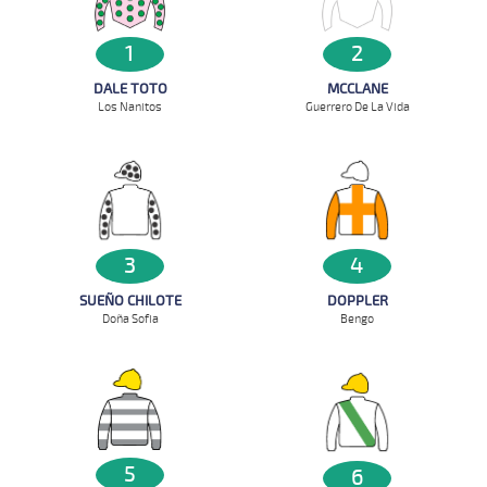
1
2
DALE TOTO
MCCLANE
Los Nanitos
Guerrero De La Vida
3
4
SUEÑO CHILOTE
DOPPLER
Doña Sofia
Bengo
5
6