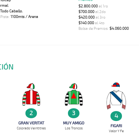
ndicap
rmal
$2.800.000
al 1ro
Todo Caballo.
$700.000
al 2do
 Pista:
1100mts / Arena
$420.000
al 3ro
$140.000
al 4to
Bolsa de Premios:
$4.060.000
CIÓN
2
3
4
GRAN VERITAT
MUY AMIGO
FIGARI
Colorado Veintitres
Los Troncos
Valor Y Fe