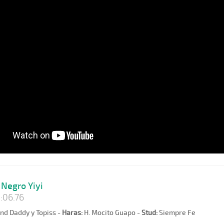
Negro Yiyi
:06.76
nd Daddy y Topiss -
Haras:
H. Mocito Guapo -
Stud:
Siempre Fe