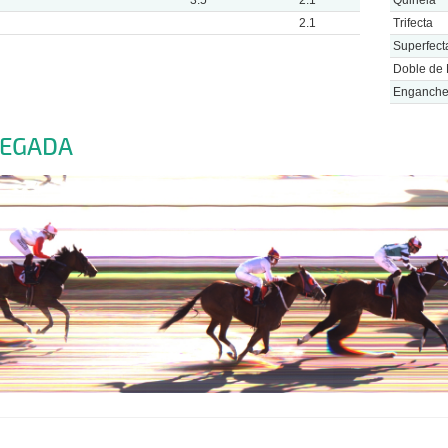
2.1
Trifecta
Superfect
Doble de 
Enganch
LEGADA