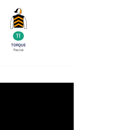
11
TORQUE
Placilla