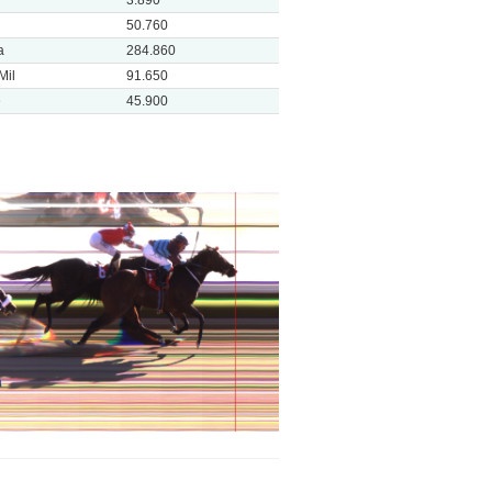
50.760
a
284.860
Mil
91.650
e
45.900