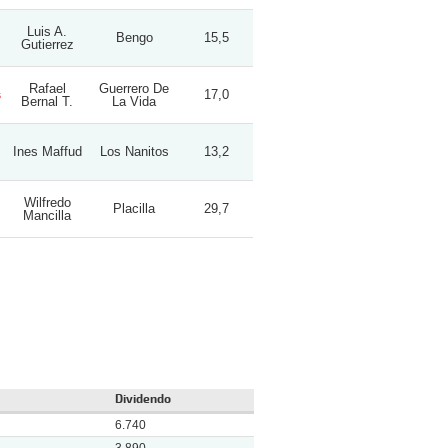
Luis A.
Bengo
15,5
Gutierrez
Rafael
Guerrero De
s
17,0
Bernal T.
La Vida
Ines Maffud
Los Nanitos
13,2
Wilfredo
Placilla
29,7
Mancilla
Dividendo
6.740
3.890