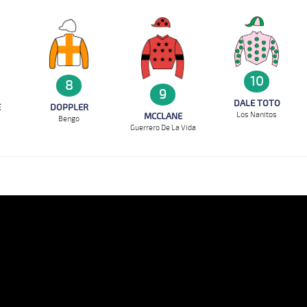
10
8
9
DALE TOTO
DOPPLER
E
Los Nanitos
MCCLANE
Bengo
Guerrero De La Vida