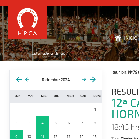
INICIO
Usted está en:
Inicio
Reunión:
Nº79 
Diciembre 2024
RESUL
LUN
MAR
MIER
JUE
VIER
SAB
DOM
12ª 
1
HOR
2
3
4
5
6
7
8
18:45 hr
9
10
11
12
13
14
15