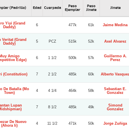
Peso
Peso
plar (Padrillo)
Edad
Cuerpada
Jinete
Ejemplar
Jinete
ro Yiyi (Grand
6
477k
61k
Jaime Medina
Daddy)
 Veritat (Grand
5
PCZ
515k
52k
Axel Alvarez
Daddy)
Muy Amigo
Guillermo A.
6
1 1/2
500k
57k
petitive Edge)
Perez
ri (Constitution)
7
2 1/2
485k
60k
Alberto Vasque
 De Batalla (Mo
Sebastian E.
4
4 1/4
464k
58k
Town)
Gonzalez
antan Lupan
Simond
7
8 1/2
485k
49k
Midshipman)
Gonzalez
ezar De Nuevo
4
11 1/2
471k
50k
Jorge Zuñiga
(Ahora Ii)