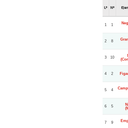
Lº
Nº
Ejem
Neg
1
1
Gran
2
8
3
10
(Com
4
2
Figa
Campo
5
4
N
6
5
(
Emp
7
9