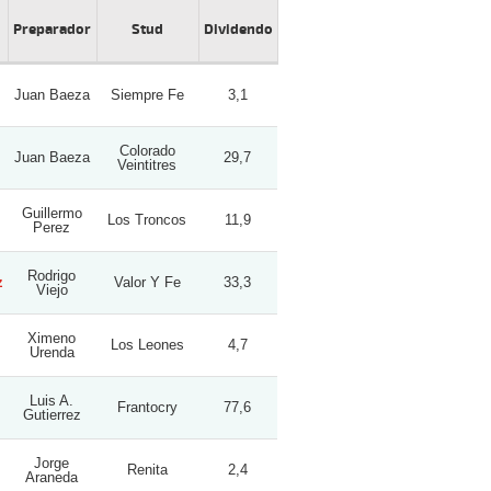
Preparador
Stud
Dividendo
Juan Baeza
Siempre Fe
3,1
Colorado
Juan Baeza
29,7
Veintitres
Guillermo
Los Troncos
11,9
Perez
Rodrigo
z
Valor Y Fe
33,3
Viejo
Ximeno
Los Leones
4,7
Urenda
Luis A.
Frantocry
77,6
Gutierrez
Jorge
Renita
2,4
Araneda