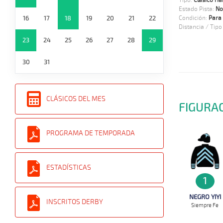
Tipo:
Clasico Ha
Estado Pista:
No
16
17
18
19
20
21
22
Condición:
Para 
Distancia / Tipo
23
24
25
26
27
28
29
30
31
CLÁSICOS DEL MES
FIGURA
PROGRAMA DE TEMPORADA
ESTADÍSTICAS
1
NEGRO YIYI
INSCRITOS DERBY
Siempre Fe