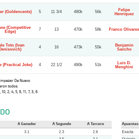
Felipe
er (Goldencents)
5
11 3/4
480k
56k
Henriquez
ne (Competitive
7
13
470k
58k
Franco Olivare
Edge)
le Toto (Ivan
Benjamin
4
16
473k
55k
Denisovich)
Sancho
Luis D.
 (Practical Joke)
4
22 1/2
490k
51k
Menghini
 Empezar De Nuevo
eron todos.
, 10, 2, 4, 5, 9, 11, 7, 3, 6
NDO
A Ganador
A Segundo
A Tercero
Apuestas
3.1
2.3
2.6
Exacta
3.5
2.1
Quinela