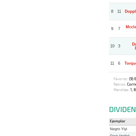
8
11
Doppl
Mccla
9
7
Da
10
3
11
6
Torque
Favorito:
(9)
Retiros:
Corri
Mandiles:
1, 8
DIVIDE
Ejemplar
Negro Yiyi
Gran Veritat