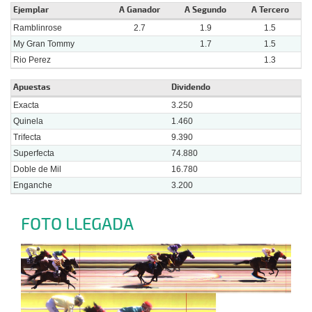
Ejemplar
A Ganador
A Segundo
A Tercero
Ramblinrose
2.7
1.9
1.5
My Gran Tommy
1.7
1.5
Rio Perez
1.3
Apuestas
Dividendo
Exacta
3.250
Quinela
1.460
Trifecta
9.390
Superfecta
74.880
Doble de Mil
16.780
Enganche
3.200
FOTO LLEGADA