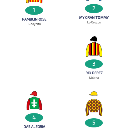
2
1
MY GRAN TOMMY
RAMBLINROSE
Lo Orozco
Gladycita
3
RIO PEREZ
Milena
4
5
DAS ALEGRIA