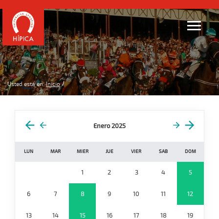
Usted está en:
Inicio
Enero 2025
LUN
MAR
MIER
JUE
VIER
SAB
DOM
1
2
3
4
5
6
7
8
9
10
11
12
13
14
15
16
17
18
19