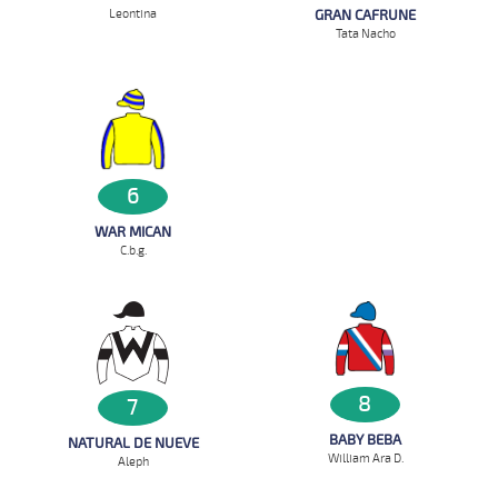
Leontina
GRAN CAFRUNE
Tata Nacho
6
WAR MICAN
C.b.g.
8
7
BABY BEBA
NATURAL DE NUEVE
William Ara D.
Aleph