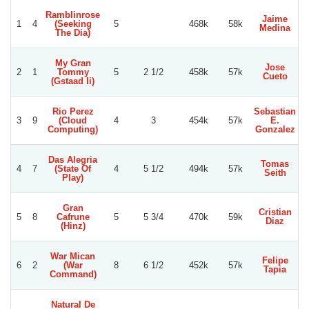
Ramblinrose
Jaime
L
1
4
(Seeking
5
468k
58k
Medina
The Dia)
My Gran
Jose
2
1
Tommy
5
2 1/2
458k
57k
Cueto
(Gstaad Ii)
Rio Perez
Sebastian
3
9
(Cloud
4
3
454k
57k
E.
J
Computing)
Gonzalez
Das Alegria
Tomas
4
7
(State Of
4
5 1/2
494k
57k
Seith
Play)
Gran
Cristian
5
8
Cafrune
5
5 3/4
470k
59k
Diaz
(Hinz)
War Mican
Felipe
6
2
(War
8
6 1/2
452k
57k
Tapia
Command)
Natural De