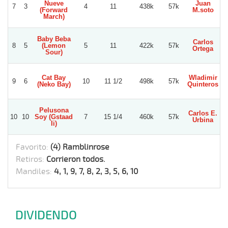
Nueve
Juan
7
3
4
11
438k
57k
V
(Forward
M.soto
March)
Baby Beba
Carlos
8
5
(Lemon
5
11
422k
57k
W
Ortega
Sour)
Cat Bay
Wladimir
9
6
10
11 1/2
498k
57k
(Neko Bay)
Quinteros
B
Pelusona
Carlos E.
10
10
Soy (Gstaad
7
15 1/4
460k
57k
Urbina
Ii)
Favorito:
(4) Ramblinrose
Retiros:
Corrieron todos.
Mandiles:
4, 1, 9, 7, 8, 2, 3, 5, 6, 10
DIVIDENDO