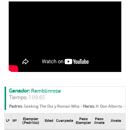
Ganador:
Ramblinrose
Tiempo:
1:09.65
Padres:
Seeking The Dia y Roman Wha -
Haras:
H. Don Alberto -
St
Ejemplar
Peso
Peso
Lº
Nº
Edad
Cuerpada
Jinete
P
(Padrillo)
Ejemplar
Jinete