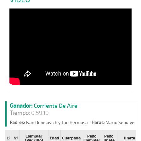
Ganador:
Corriente De Aire
Tiempo:
0:59.10
Padres:
Ivan Denisovich y Tan Hermosa -
Haras:
Mario Sepulveda 
Ejemplar
Peso
Peso
Lº
Nº
Edad
Cuerpada
Jinete
(Padrillo)
Ejemplar
Jinete