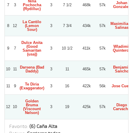
Niña
Johan
7
3
Pochocha
3
7 1/2
468k
57k
Gonzalez
(Rydilluc)
La Cantilo
Maximiliano
8
12
(Lemon
3
7 3/4
434k
57k
Salinas
Sour)
Dulce Anita
(Good
Wladimir
9
7
3
10 1/2
411k
57k
Samaritan
Quinteros
(usa))
Darsena (Bad
Benjamin
10
11
3
11
465k
57k
Daddy)
Sancho
Te Diria
11
9
3
16
422k
56k
Jose Cueto
(Exaggerator)
Golden
Bruma
Diego
12
10
3
19
425k
57k
(Viscount
Carvacho
Nelson)
Favorito:
(6) Caña Alta