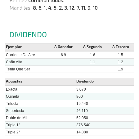
Retiros:
Corrieron todos.
Mandiles:
8, 6, 1, 4, 5, 2, 3, 12, 7, 11, 9, 10
DIVIDENDO
Ejemplar
A Ganador
A Segundo
A Tercero
Corriente De Aire
6.9
1.6
1.5
Caña Alta
1.1
1.2
Tenia Que Ser
1.9
Apuestas
Dividendo
Exacta
3.070
Quinela
800
Trifecta
19.440
Superfecta
46.110
Doble de Mil
52.050
Triple 1°
376.540
Triple 2°
14.880