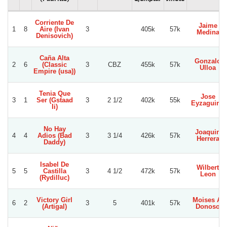
Corriente De
Jaime
1
8
Aire (Ivan
3
405k
57k
Medina
Denisovich)
Caña Alta
Gonzalo
2
6
(Classic
3
CBZ
455k
57k
Ulloa
Empire (usa))
Tenia Que
Jose
3
1
Ser (Gstaad
3
2 1/2
402k
55k
Eyzaguirre
Ii)
No Hay
Joaquin
4
4
Adios (Bad
3
3 1/4
426k
57k
Herrera
Daddy)
Isabel De
Wilbert
5
5
Castilla
3
4 1/2
472k
57k
Leon
(Rydilluc)
Victory Girl
Moises A.
6
2
3
5
401k
57k
(Artigal)
Donoso