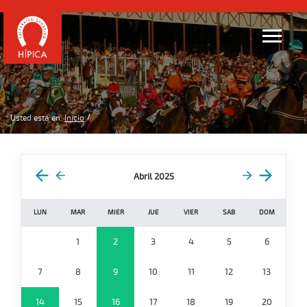
Usted está en:
Inicio
Abril 2025
LUN
MAR
MIER
JUE
VIER
SAB
DOM
1
2
3
4
5
6
7
8
9
10
11
12
13
14
15
16
17
18
19
20