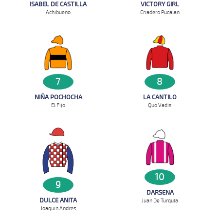
ISABEL DE CASTILLA
VICTORY GIRL
Achibueno
Criadero Pucalan
7
8
NIÑA POCHOCHA
LA CANTILO
El Fijo
Quo Vadis
10
9
DARSENA
DULCE ANITA
Juan De Turquia
Joaquin Andres