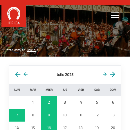
Usted está en:
Inicio
Julio 2025
LUN
MAR
MIER
JUE
VIER
SAB
DOM
1
2
3
4
5
6
7
8
9
10
11
12
13
14
15
16
17
18
19
20