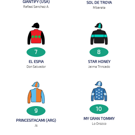
GIANTIFY (USA)
SOL DE TROYA
Rafael Sanchez A.
Mbarete
7
8
EL ESPIA
STAR HONEY
Don Salvador
Jaime Trincado
10
9
MY GRAN TOMMY
PRINCESITACAMI (ARG)
Lo Orozco
Js