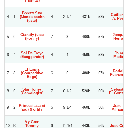
Thomas)
Breezy Star
Guillerm
4
1
(Mendelssohn
4
2 1/4
431k
58k
A. Perez
(usa))
Giantify (usa)
Joaquin
5
9
7
3
466k
57k
(Fortify)
Herrera
Sol De Troya
Jaime
6
4
4
4
459k
58k
(Exaggerator)
Medina
El Espia
Rodolfo
7
8
(Competitive
6
5
480k
57k
Fuenzalid
Edge)
Star Honey
Sebastia
8
6
7
6 1/2
520k
56k
(Gemologist)
E. Gonzal
Princesitacami
Jose D.
9
2
6
9 1/4
460k
58k
(arg) (Fortify)
Villagran
My Gran
10
10
Tommy
6
11 1/4
443k
56k
Jose Cuet