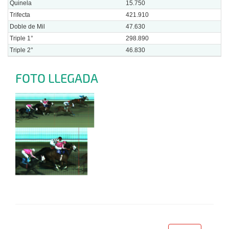
Quinela
15.750
Trifecta
421.910
Doble de Mil
47.630
Triple 1°
298.890
Triple 2°
46.830
FOTO LLEGADA