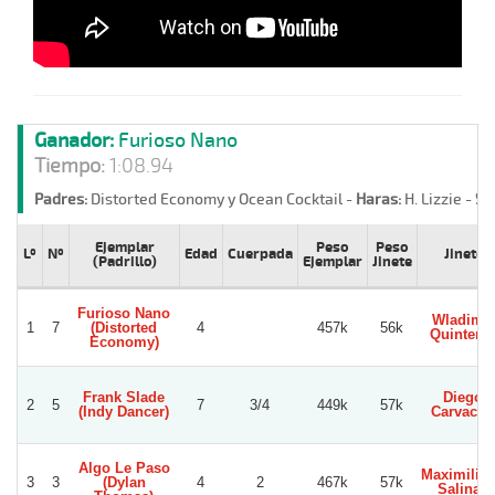
Ganador:
Furioso Nano
Tiempo:
1:08.94
Padres:
Distorted Economy y Ocean Cocktail -
Haras:
H. Lizzie -
St
Ejemplar
Peso
Peso
Lº
Nº
Edad
Cuerpada
Jinete
(Padrillo)
Ejemplar
Jinete
Furioso Nano
Wladimir
1
7
(Distorted
4
457k
56k
Quintero
Economy)
Frank Slade
Diego
2
5
7
3/4
449k
57k
(Indy Dancer)
Carvacho
Algo Le Paso
Maximilia
3
3
(Dylan
4
2
467k
57k
Salinas