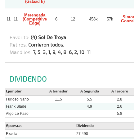
(Gstaad Ii)
Merengada
Simond
11
11
(Competitive
6
12
458k
57k
Gonzalez
Edge)
Favorito:
(4) Sol De Troya
Retiros:
Corrieron todos.
Mandiles:
7, 5, 3, 1, 9, 4, 8, 6, 2, 10, 11
DIVIDENDO
Ejemplar
A Ganador
A Segundo
A Tercero
Furioso Nano
11.5
5.5
2.8
Frank Slade
4.9
2.6
Algo Le Paso
5.8
Apuestas
Dividendo
Exacta
27.490