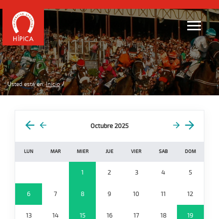
Usted está en:
Inicio
Octubre 2025
LUN
MAR
MIER
JUE
VIER
SAB
DOM
1
2
3
4
5
6
7
8
9
10
11
12
13
14
15
16
17
18
19