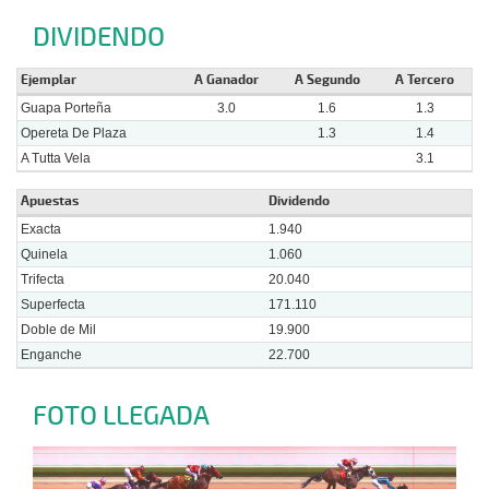
DIVIDENDO
Ejemplar
A Ganador
A Segundo
A Tercero
Guapa Porteña
3.0
1.6
1.3
Opereta De Plaza
1.3
1.4
A Tutta Vela
3.1
Apuestas
Dividendo
Exacta
1.940
Quinela
1.060
Trifecta
20.040
Superfecta
171.110
Doble de Mil
19.900
Enganche
22.700
FOTO LLEGADA