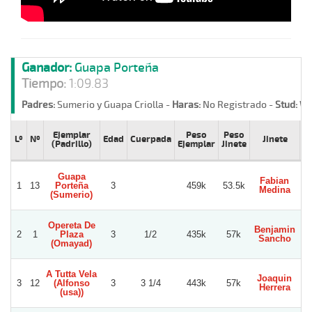
Ganador:
Guapa Porteña
Tiempo:
1:09.83
Padres:
Sumerio y Guapa Criolla -
Haras:
No Registrado -
Stud:
Wi
Ejemplar
Peso
Peso
Lº
Nº
Edad
Cuerpada
Jinete
P
(Padrillo)
Ejemplar
Jinete
Guapa
Fabian
Lu
1
13
Porteña
3
459k
53.5k
Medina
(Sumerio)
Opereta De
Benjamin
2
1
Plaza
3
1/2
435k
57k
Sancho
(Omayad)
A Tutta Vela
Joaquin
3
12
(Alfonso
3
3 1/4
443k
57k
Herrera
(usa))