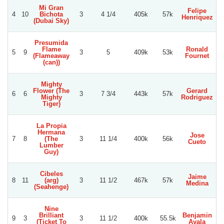
Mi Gran
Felipe
4
10
Bichota
3
4 1/4
405k
57k
Henriquez
(Dubai Sky)
Presumida
Flame
Ronald
5
9
3
5
409k
53k
(Flameaway
Fournet
(can))
Mighty
Flower (The
Gerard
6
6
3
7 3/4
443k
57k
Mighty
Rodriguez
Tiger)
La Propia
Hermana
Jose
7
8
(The
3
11 1/4
400k
56k
Cueto
N
Lumber
Guy)
Cibeles
Jaime
8
11
(arg)
3
11 1/2
467k
57k
Medina
(Seahenge)
Nine
Brilliant
Benjamin
9
3
3
11 1/2
400k
55.5k
(Ticket To
Ayala