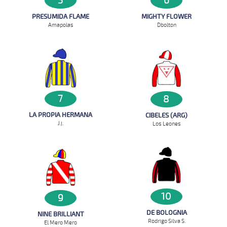
5
6
PRESUMIDA FLAME
MIGHTY FLOWER
Amapolas
D`bolton
7
8
LA PROPIA HERMANA
CIBELES (ARG)
J.j.
Los Leones
10
9
DE BOLOGNIA
NINE BRILLIANT
Rodrigo Silva S.
El Mero Mero