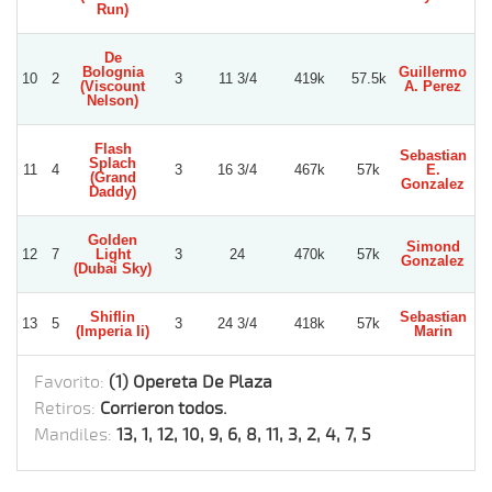
Run)
De
Bolognia
Guillermo
10
2
3
11 3/4
419k
57.5k
(Viscount
A. Perez
Nelson)
Flash
Sebastian
Splach
11
4
3
16 3/4
467k
57k
E.
(Grand
Gonzalez
Daddy)
Golden
Simond
12
7
Light
3
24
470k
57k
Gonzalez
N
(Dubai Sky)
Shiflin
Sebastian
13
5
3
24 3/4
418k
57k
(Imperia Ii)
Marin
Favorito:
(1) Opereta De Plaza
Retiros:
Corrieron todos.
Mandiles:
13, 1, 12, 10, 9, 6, 8, 11, 3, 2, 4, 7, 5