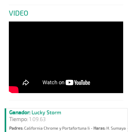
VIDEO
Ganador:
Lucky Storm
Tiempo:
1:09.63
Padres:
California Chrome y Portafortuna Ii -
Haras:
H. Sumaya -
S