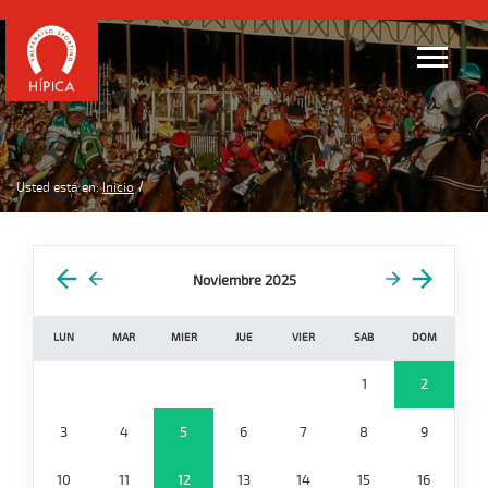
Usted está en:
Inicio
Noviembre 2025
LUN
MAR
MIER
JUE
VIER
SAB
DOM
1
2
3
4
5
6
7
8
9
10
11
12
13
14
15
16