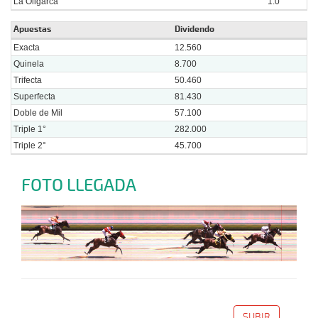
La Oligarca
1.0
Apuestas
Dividendo
Exacta
12.560
Quinela
8.700
Trifecta
50.460
Superfecta
81.430
Doble de Mil
57.100
Triple 1°
282.000
Triple 2°
45.700
FOTO LLEGADA
SUBIR