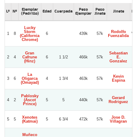
Ejemplar
Peso
Peso
Lº
Nº
Edad
Cuerpada
Jinete
Pr
(Padrillo)
Ejemplar
Jinete
Lucky
Storm
Rodolfo
1
8
6
439k
57k
Vic
(California
Fuenzalida
Chrome)
Gran
Sebastian
2
4
Cafrune
6
1 1/2
466k
57k
E.
Ca
(Hinz)
Gonzalez
La
Kevin
3
6
Oligarca
4
1 3/4
463k
57k
Lu
Espina
(Omayad)
Pablosky
Gerard
4
2
(Ascot
5
5
440k
57k
Rodriguez
Prince)
Xenotes
Jose D.
5
5
5
6 3/4
472k
57k
(Katmai)
Villagran
Muñeco