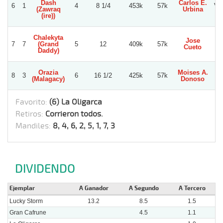
Dash
Carlos E.
6
1
4
8 1/4
453k
57k
Vic
(Zawraq
Urbina
(ire))
Chalekyta
Jose
7
7
(Grand
5
12
409k
57k
Jo
Cueto
Daddy)
Orazia
Moises A.
8
3
6
16 1/2
425k
57k
Jo
(Malagacy)
Donoso
Favorito:
(6) La Oligarca
Retiros:
Corrieron todos.
Mandiles:
8, 4, 6, 2, 5, 1, 7, 3
DIVIDENDO
Ejemplar
A Ganador
A Segundo
A Tercero
Lucky Storm
13.2
8.5
1.5
Gran Cafrune
4.5
1.1