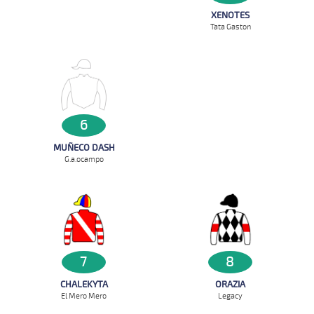
XENOTES
Tata Gaston
6
MUÑECO DASH
G.a.ocampo
7
8
CHALEKYTA
ORAZIA
El Mero Mero
Legacy