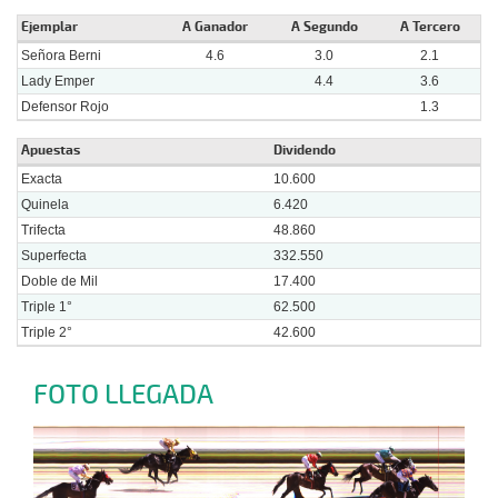
Ejemplar
A Ganador
A Segundo
A Tercero
Señora Berni
4.6
3.0
2.1
Lady Emper
4.4
3.6
Defensor Rojo
1.3
Apuestas
Dividendo
Exacta
10.600
Quinela
6.420
Trifecta
48.860
Superfecta
332.550
Doble de Mil
17.400
Triple 1°
62.500
Triple 2°
42.600
FOTO LLEGADA