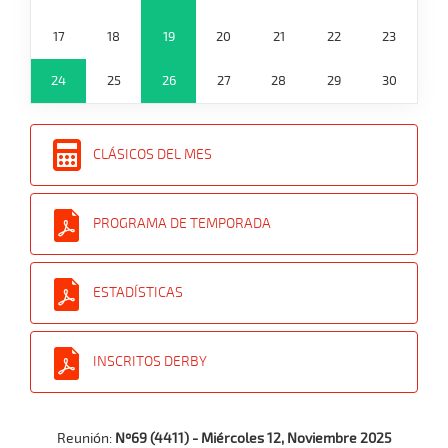
17
18
19
20
21
22
23
24
25
26
27
28
29
30
CLÁSICOS DEL MES
PROGRAMA DE TEMPORADA
ESTADÍSTICAS
INSCRITOS DERBY
Reunión:
Nº69 (4411) - Miércoles 12, Noviembre 2025