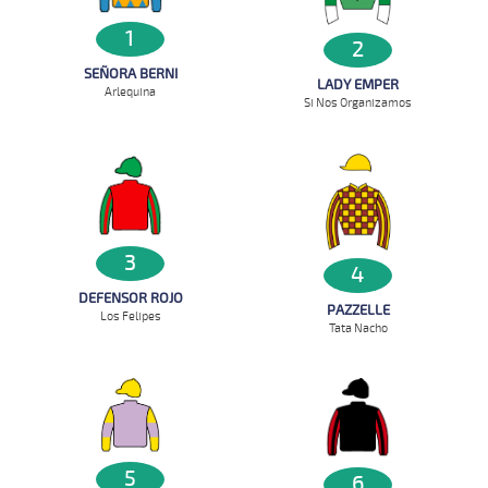
1
2
SEÑORA BERNI
LADY EMPER
Arlequina
Si Nos Organizamos
3
4
DEFENSOR ROJO
PAZZELLE
Los Felipes
Tata Nacho
5
6