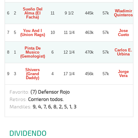
Sueño Del
Wladimir
6
2
Alma (El
11
9 1/2
445k
57k
Quinteros
Facha)
You And I
Jose
7
5
10
11 1/4
463k
57k
(Union Rags)
Cueto
Pinta De
Carlos E.
8
1
Musico
6
12 1/4
470k
57k
V
Urbina
(Gemologist)
Shivers
Jorge
9
3
(Grand
4
17 1/4
456k
57k
Vera
Daddy)
Favorito:
(7) Defensor Rojo
Retiros:
Corrieron todos.
Mandiles:
9, 4, 7, 6, 8, 2, 5, 1, 3
DIVIDENDO