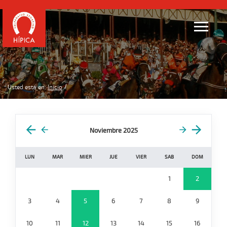
Usted está en:
Inicio
Noviembre 2025
LUN
MAR
MIER
JUE
VIER
SAB
DOM
1
2
3
4
5
6
7
8
9
10
11
12
13
14
15
16