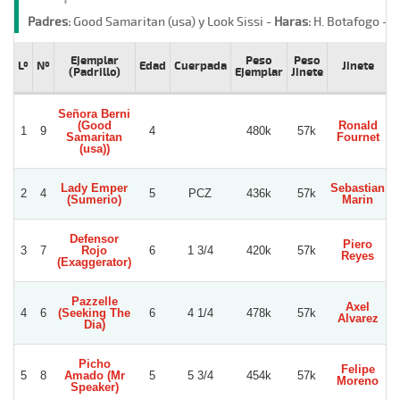
Padres:
Good Samaritan (usa) y Look Sissi -
Haras:
H. Botafogo -
S
Ejemplar
Peso
Peso
Lº
Nº
Edad
Cuerpada
Jinete
P
(Padrillo)
Ejemplar
Jinete
Señora Berni
(Good
Ronald
1
9
4
480k
57k
V
Samaritan
Fournet
(usa))
Lady Emper
Sebastian
2
4
5
PCZ
436k
57k
(Sumerio)
Marin
Defensor
Piero
3
7
Rojo
6
1 3/4
420k
57k
Reyes
(Exaggerator)
Pazzelle
Axel
4
6
(Seeking The
6
4 1/4
478k
57k
Alvarez
Dia)
Picho
Felipe
5
8
Amado (Mr
5
5 3/4
454k
57k
Moreno
Speaker)