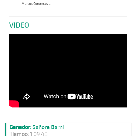
Marcos Contreras L.
VIDEO
Ganador:
Señora Berni
Tiempo:
1:09.48