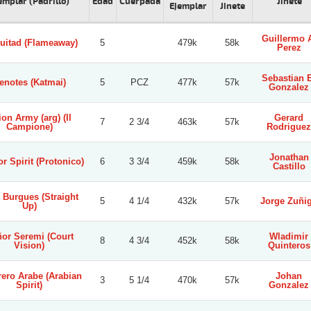
emplar (Padrillo)
Edad
Cuerpada
Jinete
Ejemplar
Jinete
Guillermo 
uitad (Flameaway)
5
479k
58k
Perez
Sebastian 
enotes (Katmai)
5
PCZ
477k
57k
Gonzalez
on Army (arg) (Il
Gerard
7
2 3/4
463k
57k
Campione)
Rodriguez
Jonathan
r Spirit (Protonico)
6
3 3/4
459k
58k
Castillo
 Burgues (Straight
5
4 1/4
432k
57k
Jorge Zuñi
Up)
or Seremi (Court
Wladimir
8
4 3/4
452k
58k
Vision)
Quinteros
ero Arabe (Arabian
Johan
3
5 1/4
470k
57k
Spirit)
Gonzalez