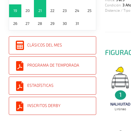
Indice:
5 al 3
Condición:
3 Añ
19
20
21
22
23
24
25
Distancia / Tipo
26
27
28
29
30
31
CLÁSICOS DEL MES
FIGURA
PROGRAMA DE TEMPORADA
ESTADÍSTICAS
1
NALHUITAD
INSCRITOS DERBY
Linlinao