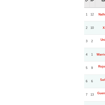
Lº
Nº
Ej
1
12
Nalh
2
10
X
Uni
3
2
4
1
Warrio
Rojo
5
9
Señ
6
6
Guerr
7
13