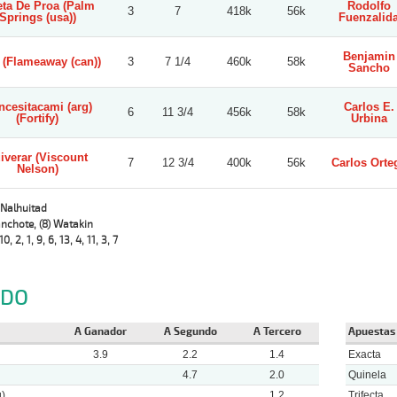
eta De Proa (Palm
Rodolfo
3
7
418k
56k
Springs (usa))
Fuenzalid
Benjamin
 (Flameaway (can))
3
7 1/4
460k
58k
Sancho
ncesitacami (arg)
Carlos E.
6
11 3/4
456k
58k
(Fortify)
Urbina
iverar (Viscount
7
12 3/4
400k
56k
Carlos Orte
Nelson)
 Nalhuitad
anchote, (8) Watakin
10, 2, 1, 9, 6, 13, 4, 11, 3, 7
NDO
A Ganador
A Segundo
A Tercero
Apuestas
3.9
2.2
1.4
Exacta
4.7
2.0
Quinela
)
1.2
Trifecta