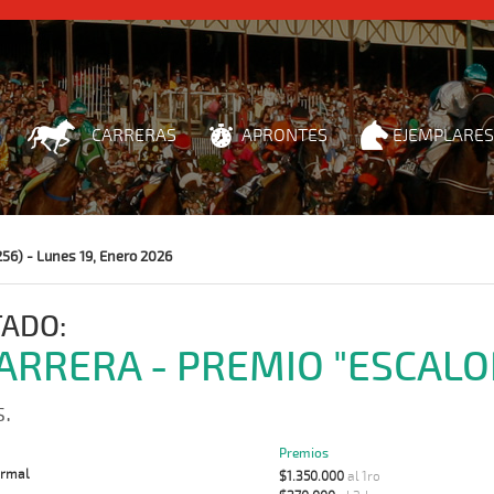
CARRERAS
APRONTES
EJEMPLARES
256) - Lunes 19, Enero 2026
TADO:
CARRERA - PREMIO "ESCALO
.
Premios
rmal
$1.350.000
al 1ro