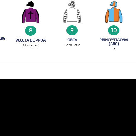
9
10
8
ABE
ORCA
PRINCESITACAMI
VELETA DE PROA
(ARG)
Doña Sofia
Cinerarias
Js