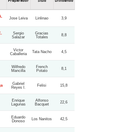
Preparador
Stud
Dividendo
A.
Jose Leiva
Linlinao
3,9
E.
Sergio
Gracias
8,8
Salazar
Totales
Victor
Tata Nacho
4,5
Caballeria
Wilfredo
French
8,1
Mancilla
Potato
Gabriel
ga
Felisi
15,8
Reyes I.
Enrique
Alfonso
22,6
Lagunas
Bacquet
Eduardo
Los Nanitos
42,5
Donoso