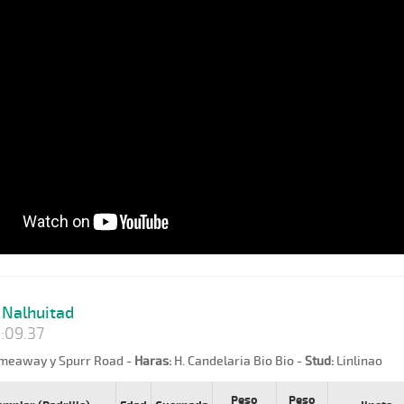
Nalhuitad
:09.37
meaway y Spurr Road -
Haras:
H. Candelaria Bio Bio -
Stud:
Linlinao
Peso
Peso