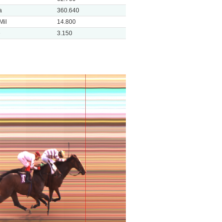
a
360.640
Mil
14.800
e
3.150