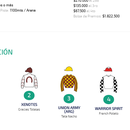
$270.000
al 2do
os o más
$135.000
al 3ro
 Pista:
1100mts / Arena
$67.500
al 4to
Bolsa de Premios:
$1.822.500
CIÓN
2
3
4
XENOTES
UNION ARMY
WARRIOR SPIRIT
Gracias Totales
(ARG)
French Potato
Tata Nacho