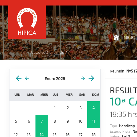
INICIO
Usted está en:
Inicio
Reunión:
Nº5 (
Enero 2026
RESUL
LUN
MAR
MIER
JUE
VIER
SAB
DOM
10ª 
1
2
3
4
19:35 hrs
5
6
7
8
9
10
11
Tipo:
Handicap
Estado Pista:
No
12
13
14
15
16
17
18