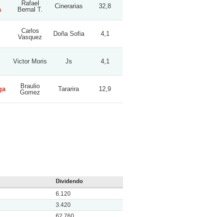
Rafael
Cinerarias
32,8
a
Bernal T.
Carlos
Doña Sofia
4,1
Vasquez
Victor Moris
Js
4,1
Braulio
ga
Tararira
12,9
Gomez
Dividendo
6.120
3.420
62.760