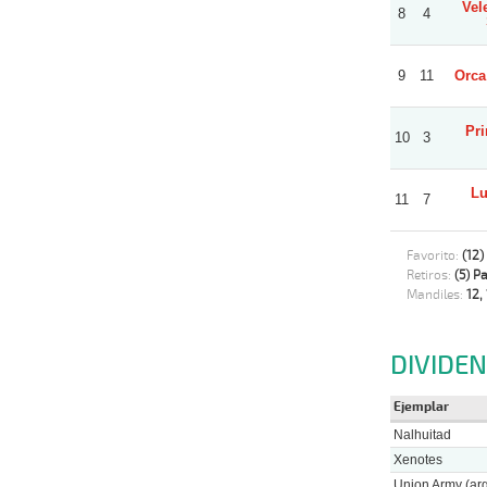
Vel
8
4
9
11
Orca
Pri
10
3
Lu
11
7
Favorito:
(12)
Retiros:
(5) P
Mandiles:
12, 
DIVIDE
Ejemplar
Nalhuitad
Xenotes
Union Army (arg