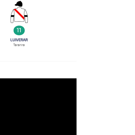
11
LUIVERAR
Tararira