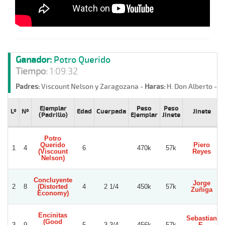
Ganador:
Potro Querido
Tiempo:
1:09.32
Padres:
Viscount Nelson y Zaragozana -
Haras:
H. Don Alberto -
St
Ejemplar
Peso
Peso
Lº
Nº
Edad
Cuerpada
Jinete
(Padrillo)
Ejemplar
Jinete
Potro
Querido
Piero
1
4
6
470k
57k
(Viscount
Reyes
Nelson)
Concluyente
Jorge
2
8
(Distorted
4
2 1/4
450k
57k
Zuñiga
Economy)
Encinitas
Sebastian
(Good
3
9
5
3 3/4
456k
57k
E.