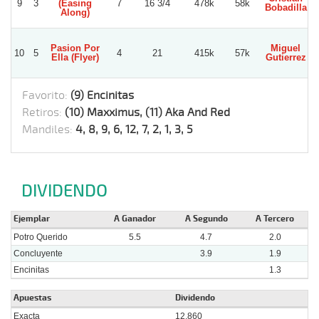
9
3
(Easing
7
16 3/4
478k
58k
Bobadilla
Along)
Pasion Por
Miguel
10
5
4
21
415k
57k
Ella (Flyer)
Gutierrez
Favorito:
(9) Encinitas
Retiros:
(10) Maxximus, (11) Aka And Red
Mandiles:
4, 8, 9, 6, 12, 7, 2, 1, 3, 5
DIVIDENDO
Ejemplar
A Ganador
A Segundo
A Tercero
Potro Querido
5.5
4.7
2.0
Concluyente
3.9
1.9
Encinitas
1.3
Apuestas
Dividendo
Exacta
12.860