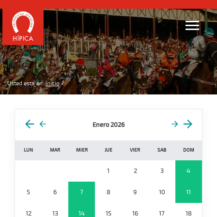
Usted está en:
Inicio
Enero 2026
LUN
MAR
MIER
JUE
VIER
SAB
DOM
1
2
3
4
5
6
7
8
9
10
11
12
13
14
15
16
17
18