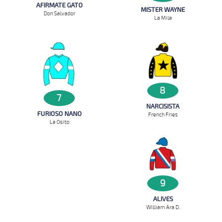
AFIRMATE GATO
MISTER WAYNE
Don Salvador
La Mila
8
7
NARCISISTA
FURIOSO NANO
French Fries
La Osito
9
ALIVES
William Ara D.