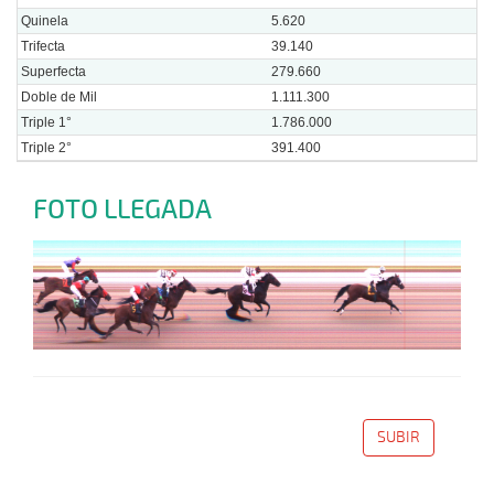
Quinela
5.620
Trifecta
39.140
Superfecta
279.660
Doble de Mil
1.111.300
Triple 1°
1.786.000
Triple 2°
391.400
FOTO LLEGADA
SUBIR