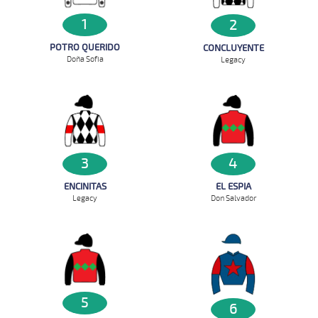
1
2
POTRO QUERIDO
CONCLUYENTE
Doña Sofia
Legacy
3
4
ENCINITAS
EL ESPIA
Legacy
Don Salvador
5
6