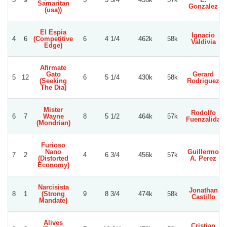
Samaritan
Gonzalez
(usa))
El Espia
Ignacio
4
6
(Competitive
6
4 1/4
462k
58k
Valdivia
Edge)
Afirmate
Gato
Gerard
5
12
6
5 1/4
430k
58k
(Seeking
Rodriguez
The Dia)
Mister
Rodolfo
6
7
Wayne
8
5 1/2
464k
57k
Fuenzalida
(Mondrian)
Furioso
Nano
Guillermo
7
2
4
6 3/4
456k
57k
(Distorted
A. Perez
Economy)
Narcisista
Jonathan
8
1
(Strong
9
8 3/4
474k
58k
Castillo
Mandate)
Alives
Cristian