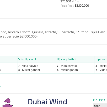
$70.000
al 4to
Prize Pool:
$2.100.000
do, Tercero, Exacta, Quinela, Trifecta, Superfecta, 3ª Etapa Triple Desqu
o Superfecta $2.000.000).
Solo Hipica.cl
Hípica y Futbol
Hipicos.c
7
- Vida salvaje
7
- Vida salvaje
4
- Miste
i
4
- Mister gandhi
4
- Mister gandhi
7
- Vida 
:
Dubai Wind
Prizes
Year