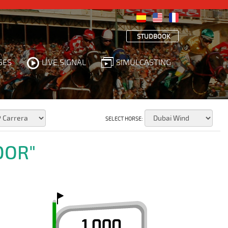
STUDBOOK
SES
LIVE SIGNAL
SIMULCASTING
SELECT HORSE:
DOR"