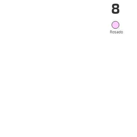
8
24-07-
VS
2024
10-07-
VS
2024
03-07-
VS
2024
Rosado
26-06-
VS
2024
19-06-
VS
2024
05-06-
VS
2024
Date
Tur
31-07-
VS
2024
22-07-
VS
2024
17-07-
VS
2024