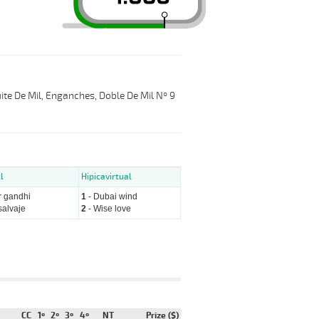
ite De Mil, Enganches, Doble De Mil Nº 9
l
Hipicavirtual
r gandhi
1
- Dubai wind
salvaje
2
- Wise love
CC
1º
2º
3º
4º
NT
Prize ($)