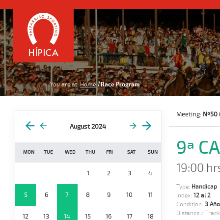
You are at:
Home
Race Program
Meeting:
Nº50 
August 2024
9ª C
MON
TUE
WED
THU
FRI
SAT
SUN
19:00 hr
1
2
3
4
Type:
Handicap
5
6
7
8
9
10
11
Index:
12 al 2
Condition:
3 Año
Distance / Track
12
13
14
15
16
17
18