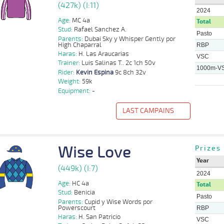
(427k) (I:11)
2024
Age:
MC 4a
Total
Stud:
Rafael Sanchez A.
Pasto
Parents:
Dubai Sky y Whisper Gently por
High Chaparral
RBP
Haras:
H. Las Araucarias
VSC
Trainer:
Luis Salinas T.. 2c 1ch 50v
1000m-V
Rider:
Kevin Espina
9c 8ch 32v
Weight:
59k
Equipment:
-
LAST CAMPAINS
f
Distance
Index
Time
Distance
Ret
Type
Pº
Weight
Rider
12 al
Wise Love
Benjamin
Prizes
1000m
0:57:96
6 3/4
2,6
Hand.
11º
427k/59k
6
Sancho
Year
13 al
Kevin
(449k) (I:7)
1400m
1:23:34
1
7,6
Hand.
2º
430k/58k
8
Espina
2024
Age:
HC 4a
Total
Kevin
1000m
8 al 5
0:58:01
2,1
Hand.
1º
435k/58k
Stud:
Benicia
Espina
Pasto
Parents:
Cupid y Wise Words por
Powerscourt
Kevin
RBP
1000m
9 al 2
0:56:46
1/2 CBZ
4,8
Hand.
3º
429k/57k
Espina
Haras:
H. San Patricio
VSC