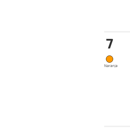
03-07-
VS
2024
Date
Tur
7
31-07-
VS
2024
24-07-
VS
2024
17-07-
VS
2024
Naranja
10-07-
VS
2024
03-07-
VS
2024
19-06-
VS
2024
Date
Tur