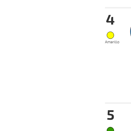
Date
Tur
4
24-07-
VS
2024
10-07-
VS
2024
24-06-
VS
2024
Amarillo
10-06-
VS
2024
22-05-
VS
2024
08-05-
VS
2024
Date
Tur
5
20-07-
HC
2024
18-07-
HC
2024