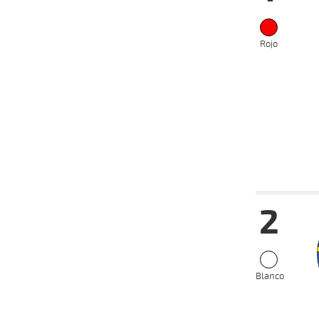
Rojo
Date
Tur
2
24-07-
VS
2024
17-07-
VS
2024
10-07-
VS
2024
Blanco
03-07-
VS
2024