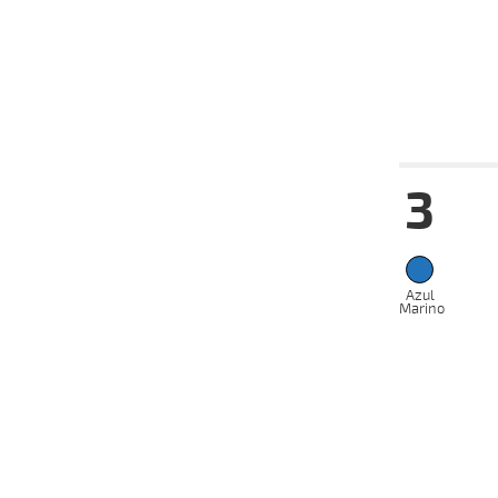
19-06-
VS
2024
29-05-
VS
2024
Date
Tur
3
24-06-
VS
2024
10-06-
VS
2024
22-05-
VS
2024
Azul
Marino
01-05-
VS
2024
17-04-
VS
2024
17-03-
VS
2024