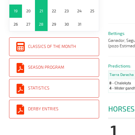
19
20
21
22
23
24
25
26
27
28
29
30
31
Bettings
Ganador, Segun
(pozo Estimad
CLASSICS OF THE MONTH
Predictions:
SEASON PROGRAM
Tierra Derecha
8
- Chalekyta
STATISTICS
4
- Mister gandh
HORSES
DERBY ENTRIES
1