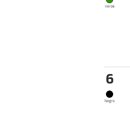
Verde
13-07-
HC
2024
04-07-
HC
2024
22-06-
HC
2024
20-06-
HC
2024
Date
Tur
6
31-07-
VS
2024
24-07-
VS
2024
22-07-
VS
2024
Negro
17-07-
VS
2024
10-07-
VS
2024