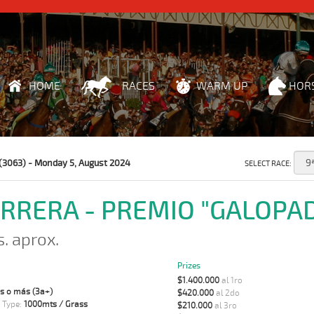
HOME
RACES
WARM UP
HOR
(3063) - Monday 5, August 2024
SELECT RACE:
ARRERA - PREMIO "GALOPA
s. aprox.
Prizes
$1.400.000
al 1ro
s o más (3a+)
$420.000
al 2do
 Type:
1000mts / Grass
$210.000
al 3ro