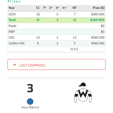
Prizes
06-
VS
1100m
1:08:69
10 3/4
6,2
Cond.
5º
410k/55
2024
Year
CC
1º
2º
3º
4º
NT
Prize ($)
2024
10
3
7
$360.000
Total
15
3
12
$360.000
Pasto
$0
RBP
$0
VSC
15
3
12
$360.000
1100m-VSC
8
3
5
$360.000
D.S.C
LAST CAMPAINS
Date
Turf
Distance
Index
Time
Distance
Ret
Type
Pº
Weigh
3
14-
08-
VS
1100m
1:10:04
14 3/4
6,8
Cond.
8º
405k/58
2024
Azul Marino