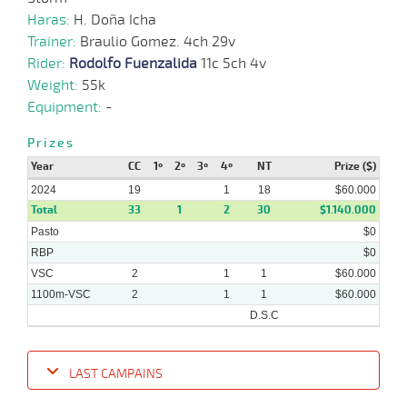
17-
Haras:
H. Doña Icha
04-
VS
1000m
0:58:71
14 1/2
229,1
Cond.
12º
437k/
2024
Trainer:
Braulio Gomez. 4ch 29v
Rider:
Rodolfo Fuenzalida
11c 5ch 4v
Weight:
55k
Equipment:
-
08-
04-
VS
1100m
1:08:71
22 1/2
53,9
Cond.
12º
430k/
2024
Prizes
Year
CC
1º
2º
3º
4º
NT
Prize ($)
2024
19
1
18
$60.000
27-
03-
VS
1000m
0:58:51
11 1/4
53,9
Cond.
11º
434k/
Total
33
1
2
30
$1.140.000
2024
Pasto
$0
RBP
$0
VSC
2
1
1
$60.000
1100m-VSC
2
1
1
$60.000
D.S.C
LAST CAMPAINS