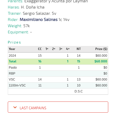
Parents:
Exaggerator y Acunta por Layman
07-
VS
1100m
1:10:08
16
62,2
Cond.
10º
415k/5
2024
Haras:
H. Doña Icha
Trainer:
Sergio Salazar. 5v
Rider:
Maximiliano Salinas
1c 14v
24-
06-
VS
1100m
1:08:69
22
39,3
Cond.
7º
425k/5
Weight:
57k
2024
Equipment:
-
16-
Prizes
06-
VS
1100m
1:09:87
12 3/4
13,7
Cond.
9º
420k/5
2024
Year
CC
1º
2º
3º
4º
NT
Prize ($)
2024
15
1
14
$60.000
Total
16
1
15
$60.000
Pasto
1
1
$0
RBP
$0
VSC
14
1
13
$60.000
1100m-VSC
11
1
10
$60.000
D.S.C
LAST CAMPAINS