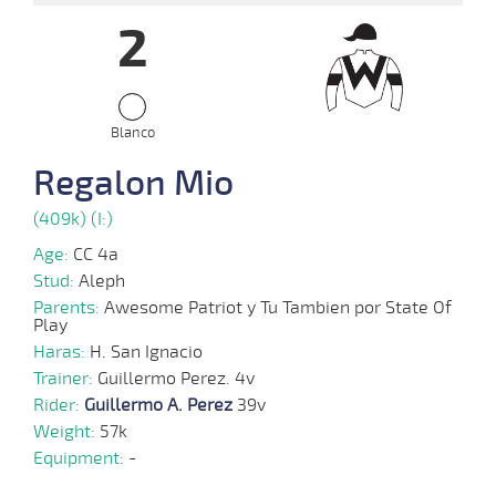
2
14-
08-
VS
1100m
1:10:04
7
8,0
Cond.
6º
410k/55
2024
05-
Blanco
08-
VS
1100m
1:09:73
2 1/4
3,3
Cond.
3º
412k/55
2024
Regalon Mio
24-
(409k) (I:)
07-
VS
1100m
1:10:55
1/2 PCZ
9,4
Cond.
2º
409k/55
2024
Age:
CC 4a
Stud:
Aleph
17-
Parents:
Awesome Patriot y Tu Tambien por State Of
07-
VS
1100m
1:09:86
7 1/2
13,6
Cond.
4º
409k/56
Play
2024
Haras:
H. San Ignacio
Trainer:
Guillermo Perez. 4v
08-
Rider:
Guillermo A. Perez
39v
07-
VS
1100m
1:10:08
6
16,2
Cond.
5º
407k/55
2024
Weight:
57k
Equipment:
-
24-