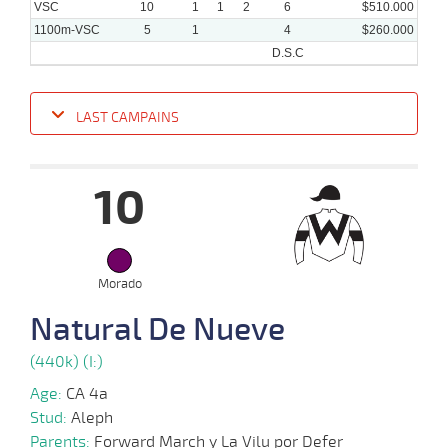
VSC
10
1
1
2
6
$510.000
1100m-VSC
5
1
4
$260.000
D.S.C
LAST CAMPAINS
Date
Turf
Distance
Index
Time
Distance
Ret
Type
Pº
Weigh
10
14-
08-
VS
1100m
1:10:04
1 1/4
8,2
Cond.
2º
474k/5
2024
Morado
03-
08-
HCH
1200m
5 al 3
1:11:43
16 3/4
6,2
Hand.
14º
479k/5
Natural De Nueve
2024
(440k) (I:)
17-
Age:
CA 4a
07-
VS
1100m
1:09:86
8 1/2
3,2
Cond.
6º
474k/5
2024
Stud:
Aleph
Parents:
Forward March y La Vilu por Defer