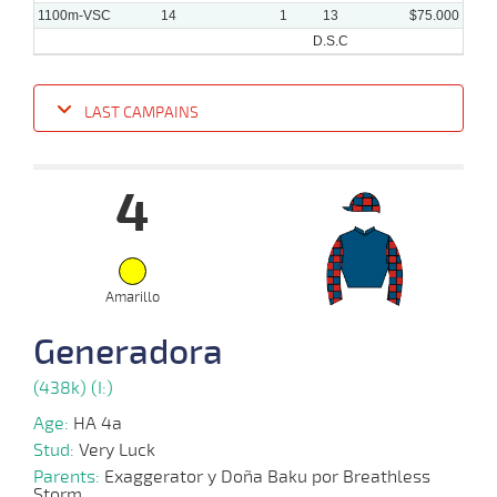
1100m-VSC
14
1
13
$75.000
D.S.C
LAST CAMPAINS
Date
Turf
Distance
Index
Time
Distance
Ret
Type
Pº
Weig
4
14-
08-
VS
1100m
1:10:04
21
82,6
Cond.
11º
438k/
2024
Amarillo
24-
07-
VS
1100m
1:10:55
74 3/4
20,9
Cond.
10º
442k/
2024
Generadora
(438k) (I:)
22-
04-
VS
1100m
1 al 1
1:08:59
14
105,3
Hand.
9º
443k/
Age:
HA 4a
2024
Stud:
Very Luck
Parents:
Exaggerator y Doña Baku por Breathless
Storm