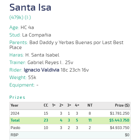
07-
VS
1000m
1 al 1
0:58:85
3 1/4
64,0
Hand.
6º
464k/5
Santa Isa
2024
(479k) (I:)
24-
07-
VS
1000m
5 al 1
0:58:25
4
5,6
Hand.
6º
465k/5
Age:
HC 4a
2024
Stud:
La Compañia
Parents:
Bad Daddy y Yerbas Buenas por Last Best
Place
10-
07-
VS
1000m
0:59:05
1 3/4
8,3
Cond.
3º
470k/5
Haras:
2024
H. Santa Isabel
Trainer:
Gabriel Reyes I.. 25v
Rider:
Ignacio Valdivia
18c 23ch 16v
24-
06-
VS
1100m
1:08:69
11
8,0
Cond.
6º
472k/5
Weight:
55k
2024
Equipment:
-
10-
Prizes
06-
VS
1100m
1:10:32
5
4,9
Cond.
6º
477k/5
2024
Year
CC
1º
2º
3º
4º
NT
Prize ($)
2024
15
3
1
3
8
$1.781.250
Total
23
4
3
5
11
$5.443.750
Pasto
10
3
2
3
2
$4.933.750
RBP
$0