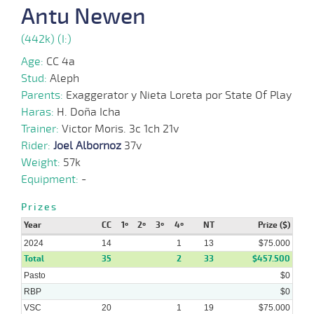
05-
Antu Newen
08-
VS
1100m
1:07:81
12 1/2
8,3
Cond.
3º
409k/57
2024
(442k) (I:)
Age:
CC 4a
24-
07-
VS
1100m
1:10:55
53
2,5
Cond.
9º
407k/57
Stud:
Aleph
2024
Parents:
Exaggerator y Nieta Loreta por State Of Play
Haras:
H. Doña Icha
17-
Trainer:
Victor Moris. 3c 1ch 21v
07-
VS
1100m
1:09:86
6 1/2
9,9
Cond.
3º
409k/57
2024
Rider:
Joel Albornoz
37v
Weight:
57k
Equipment:
-
08-
07-
VS
1100m
1:10:08
1 1/4
12,6
Cond.
3º
410k/57
2024
Prizes
Year
CC
1º
2º
3º
4º
NT
Prize ($)
2024
14
1
13
$75.000
03-
Total
07-
VS
1000m
35
1:00:25
2
6 3/4
33
51,9
Cond.
$457.500
5º
412k/57
2024
Pasto
$0
RBP
$0
VSC
20
1
19
$75.000