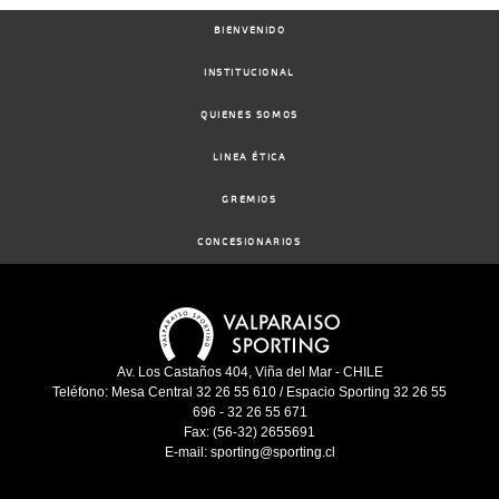
2024
BIENVENIDO
04-
03-
VS
1000m
0:59:22
15 1/4
19,0
Cond.
7º
392k/55
INSTITUCIONAL
2024
QUIENES SOMOS
19-
LINEA ÉTICA
02-
VS
1000m
0:58:90
4 3/4
31,0
Cond.
6º
387k/52
2024
GREMIOS
CONCESIONARIOS
24-
01-
VS
1000m
0:58:96
6 1/4
34,4
Cond.
6º
389k/55
2024
10-
01-
VS
1000m
0:59:40
9 3/4
33,5
Cond.
4º
384k/55
2024
Av. Los Castaños 404, Viña del Mar - CHILE
Teléfono: Mesa Central 32 26 55 610 / Espacio Sporting 32 26 55
696 - 32 26 55 671
Fax: (56-32) 2655691
E-mail: sporting@sporting.cl