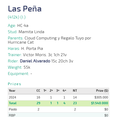
05-
Las Peña
08-
VS
1100m
1:07:81
6 1/2
5,1
Cond.
2º
508k/57
2024
(412k) (I:)
Age:
HC 4a
24-
07-
VS
1100m
1:10:55
2
3,0
Cond.
3º
510k/57
Stud:
Mamita Linda
2024
Parents:
Cloud Computing y Regalo Tuyo por
Hurricane Cat
Haras:
H. Porta Pia
17-
07-
VS
1100m
1:09:86
8
3,5
Cond.
5º
500k/53
Trainer:
Victor Moris. 3c 1ch 21v
2024
Rider:
Daniel Alvarado
15c 20ch 3v
Weight:
55k
08-
Equipment:
-
07-
VS
1100m
1:10:08
1 1/2
4,4
Cond.
4º
505k/54
2024
Prizes
Year
CC
1º
2º
3º
4º
NT
Prize ($)
2024
26-
16
1
1
14
$305.000
06-
VS
1100m
1:08:56
9 1/4
5,7
Cond.
3º
500k/55
Total
29
1
1
4
23
$1.540.000
2024
Pasto
2
2
$0
RBP
$0