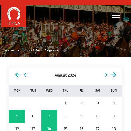
You are at:
Home
Race Program
August 2024
MON
TUE
WED
THU
FRI
SAT
SUN
1
2
3
4
5
6
7
8
9
10
11
12
13
14
15
16
17
18