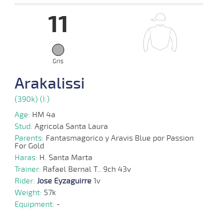
11
14-
08-
VS
1100m
1:10:04
2 1/2
10,8
Cond.
3º
442k/5
2024
Gris
01-
05-
VS
1000m
0:58:15
6 3/4
12,9
Cond.
8º
440k/5
Arakalissi
2024
(390k) (I:)
08-
Age:
HM 4a
04-
VS
1100m
1:08:71
7 1/2
23,7
Cond.
3º
441k/5
2024
Stud:
Agricola Santa Laura
Parents:
Fantasmagorico y Aravis Blue por Passion
For Gold
Haras:
H. Santa Marta
27-
Trainer:
03-
VS
Rafael Bernal T.. 9ch 43v
1000m
0:58:51
6 1/4
52,7
Cond.
4º
445k/5
2024
Rider:
Jose Eyzaguirre
1v
Weight:
57k
Equipment:
-
20-
03-
VS
1100m
1:09:18
15
33,4
Cond.
8º
442k/5
2024