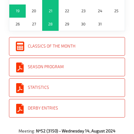
19
20
21
22
23
24
25
26
27
28
29
30
31
CLASSICS OF THE MONTH
SEASON PROGRAM
STATISTICS
DERBY ENTRIES
Meeting:
Nº52 (3150) - Wednesday 14, August 2024