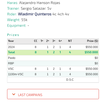
Haras:
Alejandro Hanson Rojas
Trainer:
Sergio Salazar. 5v
Rider:
Wladimir Quinteros
4c 4ch 4v
Weight:
55k
Equipment:
-
Prizes
Year
CC
1º
2º
3º
4º
NT
Prize ($)
2024
8
1
2
1
4
$550.000
Total
8
1
2
1
4
$550.000
Pasto
$0
RBP
$0
VSC
8
1
2
1
4
$550.000
1100m-VSC
8
1
2
1
4
$550.000
D.S.C
LAST CAMPAINS
Date
Turf
Distance
Index
Time
Distance
Ret
Type
Pº
Weigh