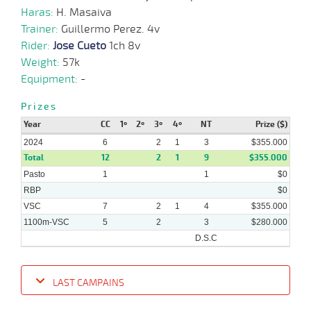
Haras:
H. Masaiva
10-
07-
VS
1000m
0:59:05
3
2,7
Cond.
4º
478k/5
Trainer:
Guillermo Perez. 4v
2024
Rider:
Jose Cueto
1ch 8v
Weight:
57k
03-
Equipment:
-
07-
VS
1000m
1:00:25
2 1/4
2,7
Cond.
4º
478k/5
2024
Prizes
Year
CC
1º
2º
3º
4º
NT
Prize ($)
24-
06-
VS
1100m
1:08:69
1
3,9
Cond.
2º
474k/5
2024
6
2
1
3
$355.000
2024
Total
12
2
1
9
$355.000
Pasto
1
1
$0
RBP
$0
VSC
7
2
1
4
$355.000
1100m-VSC
5
2
3
$280.000
D.S.C
LAST CAMPAINS
Date
Turf
Distance
Index
Time
Distance
Ret
Type
Pº
Weigh