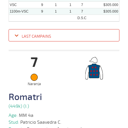
VSC
9
1
1
7
$305.000
1100m-VSC
9
1
1
7
$305.000
D.S.C
LAST CAMPAINS
Date
Turf
Distance
Index
Time
Distance
Ret
Type
Pº
Weigh
7
14-
08-
VS
1100m
1:10:04
18 3/4
22,5
Cond.
10º
410k/5
2024
05-
Naranja
08-
VS
1100m
1:09:73
1
35,7
Cond.
2º
412k/5
2024
Romatri
24-
(449k) (I:)
07-
VS
1100m
1:10:55
28 3/4
30,3
Cond.
7º
416k/5
2024
Age:
MM 4a
Stud:
Patricio Saavedra C.
08-