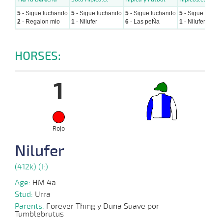
5
- Sigue luchando
5
- Sigue luchando
5
- Sigue luchando
5
- Sigue luch
2
- Regalon mio
1
- Nilufer
6
- Las peÑa
1
- Nilufer
HORSES:
1
Rojo
Nilufer
(412k) (I:)
Age:
HM 4a
Stud:
Urra
Parents:
Forever Thing y Duna Suave por
Tumblebrutus