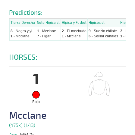
Predictions:
Tierra Derecha
Solo Hipica.cl
Hípica y Futbol
Hipicos.cl
Hipicavi
8
- Negro yiyi
1
- Mcclane
2
- El mechudo
9
- SueÑo chilote
2
- El m
1
- Mcclane
7
- Figari
1
- Mcclane
6
- SeÑor canales
1
- Mccl
HORSES:
1
Rojo
Mcclane
(475k) (I:43)
Age:
MM 7a