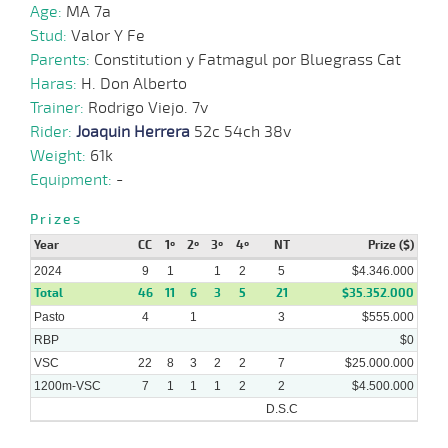
Age:
MA 7a
Stud:
Valor Y Fe
17-
Parents:
Constitution y Fatmagul por Bluegrass Cat
07-
VS
1100m
1:07:06
4 1/2
6,5
Clasi.
6º
507k/65
2024
Haras:
H. Don Alberto
Trainer:
Rodrigo Viejo. 7v
Rider:
Joaquin Herrera
52c 54ch 38v
05-
Weight:
61k
06-
VS
1200m
1:13:52
1 3/4
3,3
Clasi.
3º
509k/61
2024
Equipment:
-
Prizes
10-
Year
04-
VS
1000m
CC
1º
2º
0:57:23
3º
4º
2 1/2
NT
2,1
Clasi.
Prize ($)
4º
492k/60
2024
2024
9
1
1
2
5
$4.346.000
Total
46
11
6
3
5
21
$35.352.000
Pasto
4
1
3
$555.000
RBP
$0
VSC
22
8
3
2
2
7
$25.000.000
1200m-VSC
7
1
1
1
2
2
$4.500.000
D.S.C