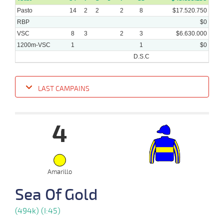
Pasto
14
2
2
2
8
$17.520.750
RBP
$0
VSC
8
3
2
3
$6.630.000
1200m-VSC
1
1
$0
D.S.C
LAST CAMPAINS
Date
Turf
Distance
Index
Time
Distance
Ret
Type
Pº
Weigh
4
11-
09-
VS
1200m
1:14:23
13 1/4
11,7
Clasi.
6º
478k/5
2024
08-
Amarillo
09-
VS
1300m
1:21:87
16 1/4
10,6
Clasi.
7º
480k/5
2024
Sea Of Gold
(494k) (I:45)
02-
09-
VS
1100m
1:07:34
4 1/2
2,9
Clasi.
4º
480k/5