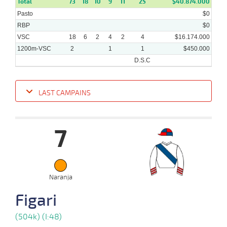
Total
73
18
10
9
11
25
$40.874.000
Pasto
$0
RBP
$0
VSC
18
6
2
4
2
4
$16.174.000
1200m-VSC
2
1
1
$450.000
D.S.C
LAST CAMPAINS
Date
Turf
Distance
Index
Time
Distance
Ret
Type
Pº
Weight
7
11-
09-
VS
1200m
1:14:23
18 1/4
17,8
Clasi.
7º
510k/61
2024
19-
08-
VS
1200m
1:12:92
9 1/4
8,5
Clasi.
7º
506k/61
Naranja
2024
Figari
24-
(504k) (I:48)
07-
VS
1000m
0:56:26
5
8,5
Clasi.
4º
504k/57
2024