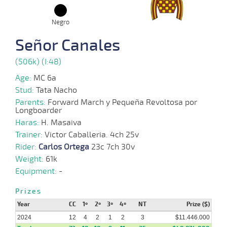
02-
Negro
09-
VS
1100m
1:07:34
5,6
Clasi.
1º
473k/56
2024
Señor Canales
(506k) (I:48)
19-
08-
VS
1200m
1:12:92
10 1/2
5,9
Clasi.
8º
474k/51
2024
Age:
MC 6a
Stud:
Tata Nacho
Parents:
Forward March y Pequeña Revoltosa por
31-
Longboarder
37 al
07-
VS
1100m
1:07:90
5 3/4
4,0
Hand.
3º
472k/60
24
2024
Haras:
H. Masaiva
Trainer:
Victor Caballeria. 4ch 25v
Rider:
Carlos Ortega
23c 7ch 30v
24-
07-
VS
1000m
0:56:26
4
3,3
Clasi.
3º
473k/52
Weight:
61k
2024
Equipment:
-
Prizes
17-
07-
VS
1100m
1:07:06
1 1/4
2,3
Clasi.
4º
473k/55
Year
CC
1º
2º
3º
4º
NT
Prize ($)
2024
2024
12
4
2
1
2
3
$11.446.000