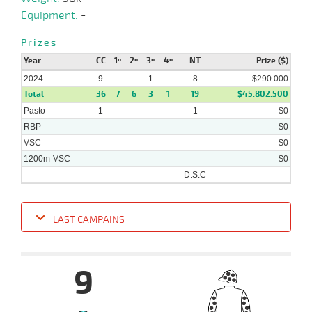
05-
Equipment:
-
06-
VS
1200m
1:13:52
3 1/2
6,4
Clasi.
4º
496k/
2024
Prizes
Year
CC
1º
2º
3º
4º
NT
Prize ($)
20-
55 al
2024
9
1
8
$290.000
04-
HCH
1300m
1:15:11
11 3/4
55,9
Hand.
10º
496k/
0
2024
Total
36
7
6
3
1
19
$45.802.500
Pasto
1
1
$0
RBP
$0
VSC
$0
1200m-VSC
$0
D.S.C
LAST CAMPAINS
Date
Turf
Distance
Index
Time
Distance
Ret
Type
Pº
Weig
9
11-
09-
VS
1200m
1:14:23
6
5,5
Clasi.
3º
490k/5
2024