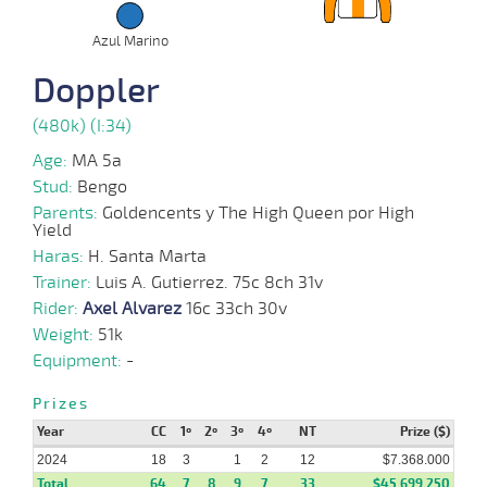
21-
Azul Marino
33 al
08-
VS
1100m
1:07:27
8,5
Hand.
1º
480k/5
25
2024
Doppler
(480k) (I:34)
17-
29 al
07-
VS
1100m
1:07:71
6 1/2
32,7
Hand.
6º
480k/6
18
2024
Age:
MA 5a
Stud:
Bengo
Parents:
Goldencents y The High Queen por High
16-
Yield
06-
VS
1100m
1:06:23
7 1/2
41,3
Clasi.
9º
477k/5
2024
Haras:
H. Santa Marta
Trainer:
Luis A. Gutierrez. 75c 8ch 31v
Rider:
Axel Alvarez
16c 33ch 30v
05-
Weight:
51k
32 al
06-
VS
1100m
1:07:33
11
4,2
Hand.
9º
476k/5
23
2024
Equipment:
-
Prizes
Year
CC
1º
2º
3º
4º
NT
Prize ($)
05-
2024
05-
VS
1200m
18
3
1:13:30
1
2
6 1/2
12
9,7
Clasi.
$7.368.000
4º
476k/5
2024
Total
64
7
8
9
7
33
$45.699.250