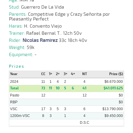
Stud:
Guerrero De La Vida
Parents:
Competitive Edge y Crazy Señorita por
Pleasantly Perfect
Haras:
H. Convento Viejo
Trainer:
Rafael Bernal T.. 12ch 50v
Rider:
Nicolas Ramirez
33c 18ch 40v
Weight:
59k
Equipment:
-
Prizes
Year
CC
1º
2º
3º
4º
NT
Prize ($)
2024
11
1
4
2
4
$6.670.000
Total
73
11
10
5
6
41
$41.011.625
Pasto
12
12
$0
RBP
$0
VSC
17
3
5
3
6
$13.790.000
1200m-VSC
8
3
1
4
$9.450.000
D.S.C