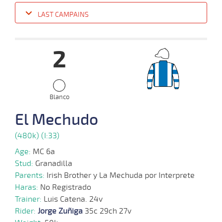
LAST CAMPAINS
Date
Turf
Distance
Index
Time
Distance
Ret
Type
Pº
Weight
2
11-
09-
VS
1200m
1:14:23
43
5,5
Clasi.
9º
477k/59
2024
02-
Blanco
09-
VS
1100m
1:07:34
1/2
3,9
Clasi.
2º
475k/61
2024
El Mechudo
(480k) (I:33)
19-
08-
VS
1200m
1:12:92
4
21,9
Clasi.
3º
478k/58
2024
Age:
MC 6a
Stud:
Granadilla
Parents:
Irish Brother y La Mechuda por Interprete
03-
07-
VS
1200m
1:12:84
13
13,7
Clasi.
6º
476k/58
Haras:
No Registrado
2024
Trainer:
Luis Catena. 24v
Rider:
Jorge Zuñiga
35c 29ch 27v