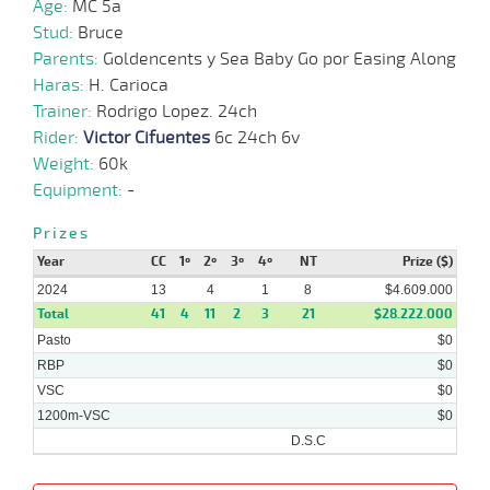
Age:
MC 5a
2024
Stud:
Bruce
Parents:
Goldencents y Sea Baby Go por Easing Along
19-
Haras:
H. Carioca
08-
VS
1200m
1:12:92
8 1/4
3,7
Clasi.
5º
476k/5
2024
Trainer:
Rodrigo Lopez. 24ch
Rider:
Victor Cifuentes
6c 24ch 6v
Weight:
60k
17-
07-
VS
1100m
1:07:06
3,8
Clasi.
1º
472k/5
Equipment:
-
2024
Prizes
Year
CC
1º
2º
3º
4º
NT
Prize ($)
08-
32 al
07-
VS
1100m
1:08:27
2,8
Hand.
1º
475k/6
17
2024
13
4
1
8
$4.609.000
2024
Total
41
4
11
2
3
21
$28.222.000
Pasto
$0
RBP
$0
VSC
$0
1200m-VSC
$0
D.S.C