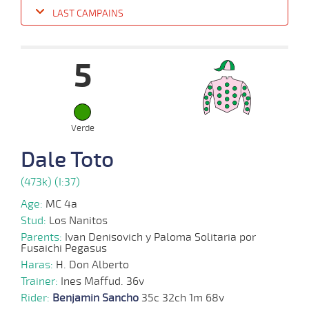
LAST CAMPAINS
Date
Turf
Distance
Index
Time
Distance
Ret
Type
Pº
Weig
5
11-
09-
VS
1200m
1:14:23
24 1/2
10,9
Clasi.
8º
490k/
2024
17-
56 al
08-
HCH
1300m
1:15:21
16
16,1
Clasi.
12º
494k/
1
2024
Verde
Dale Toto
04-
56 al
07-
HCH
1200m
1:12:38
21 1/4
10,9
Clasi.
2º
488k/
(473k) (I:37)
1
2024
Age:
MC 4a
27-
Stud:
Los Nanitos
55 al
06-
HCH
1000m
0:56:90
7 3/4
5,5
Clasi.
4º
493k/
1
2024
Parents:
Ivan Denisovich y Paloma Solitaria por
Fusaichi Pegasus
15-
Haras:
H. Don Alberto
55 al
06-
HCH
1200m
1:09:82
3/4
35,1
Clasi.
2º
497k/
1
2024
Trainer:
Ines Maffud. 36v
Rider:
Benjamin Sancho
35c 32ch 1m 68v