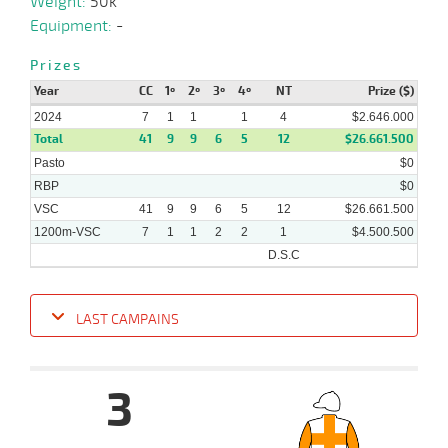
Weight:
50k
24-
06-
VS
1100m
1:05:78
1 1/4
9,8
Clasi.
3º
477k/61
Equipment:
-
2024
Prizes
Year
CC
1º
2º
3º
4º
NT
Prize ($)
05-
06-
VS
1200m
1:13:52
8 1/4
7,4
Clasi.
7º
470k/58
2024
7
1
1
1
4
$2.646.000
2024
Total
41
9
9
6
5
12
$26.661.500
Pasto
$0
RBP
$0
VSC
41
9
9
6
5
12
$26.661.500
1200m-VSC
7
1
1
2
2
1
$4.500.500
D.S.C
LAST CAMPAINS
Date
Turf
Distance
Index
Time
Distance
Ret
Type
Pº
Weigh
3
11-
09-
VS
1200m
1:14:23
10 1/2
5,3
Clasi.
5º
477k/5
2024