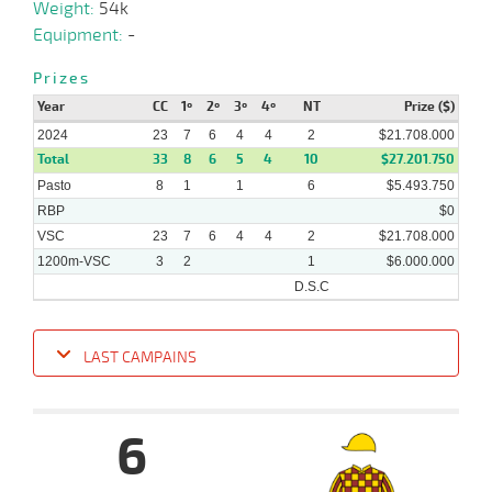
06-
Weight:
54k
42 al
06-
HCH
1200m
1:09:28
7 1/4
8,9
Hand.
5º
491k/
31
2024
Equipment:
-
Prizes
Year
CC
1º
2º
3º
4º
NT
Prize ($)
2024
23
7
6
4
4
2
$21.708.000
Total
33
8
6
5
4
10
$27.201.750
Pasto
8
1
1
6
$5.493.750
RBP
$0
VSC
23
7
6
4
4
2
$21.708.000
1200m-VSC
3
2
1
$6.000.000
D.S.C
LAST CAMPAINS
Date
Turf
Distance
Index
Time
Distance
Ret
Type
Pº
Weigh
6
11-
09-
VS
1200m
1:14:23
3,0
Clasi.
1º
472k/55
2024