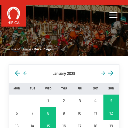
You are at:
Home
Race Program
January 2025
MON
TUE
WED
THU
FRI
SAT
SUN
1
2
3
4
5
6
7
8
9
10
11
12
13
14
15
16
17
18
19