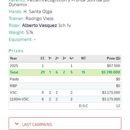
Dynamix
Haras:
H. Santa Olga
Trainer:
Rodrigo Viejo.
Rider:
Alberto Vasquez
3ch 1v
Weight:
57k
Equipment:
-
Prizes
Year
CC
1º
2º
3º
4º
NT
Prize ($)
2025
1
1
$67.500
Total
29
1
6
2
5
15
$5.310.000
Pasto
$0
RBP
$0
VSC
6
2
2
2
$3.175.000
1100m-VSC
6
2
2
2
$3.175.000
D.S.C
12
LAST CAMPAINS