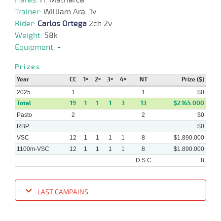
07-
Trainer:
William Ara. 1v
12-
HCH
1200m
1 al 1
1:13:59
11 3/4
3,6
Hand.
10º
411k/
2024
Rider:
Carlos Ortega
2ch 2v
Weight:
58k
27-
Equipment:
-
11-
VS
1100m
2 al 2
1:08:56
4 1/2
7,2
Hand.
4º
407k/
2024
Prizes
Year
CC
1º
2º
3º
4º
NT
Prize ($)
2025
1
1
$0
Total
19
1
1
1
3
13
$2.165.000
Pasto
2
2
$0
RBP
$0
VSC
12
1
1
1
1
8
$1.890.000
1100m-VSC
12
1
1
1
1
8
$1.890.000
D.S.C
8
LAST CAMPAINS
Date
Turf
Distance
Index
Time
Distance
Ret
Type
Pº
Weigh