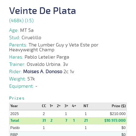
12-
VS
1100m
4 al 3
1:09:05
28,4
Hand.
1º
413k
2024
Veinte De Plata
(468k) (I:5)
09-
Age:
MT 5a
12-
VS
1300m
1 al 1
1:23:93
25,6
Hand.
1º
412k
2024
Stud:
Ciruelillo
Parents:
The Lumber Guy y Veta Este por
Heavyweight Champ
04-
Haras:
12-
VS
Pablo Letelier Parga
1100m
1 al 1
01:09:78
12
17,8
Hand.
12º
410k
2024
Trainer:
Osvaldo Urbina. 3v
Rider:
Moises A. Donoso
2c 1v
18-
Weight:
57k
11-
VS
1100m
2 al 1
1:09:62
6 1/4
25,0
Hand.
6º
406k
2024
Equipment:
-
Prizes
26-
Year
CC
1º
2º
3º
4º
NT
Prize ($)
10-
HCH
1200m
1 al 1
1:12:91
7
3,8
Hand.
8º
411k
2024
2025
2
1
1
$210.000
Total
31
2
7
1
21
$10.973.000
Pasto
1
1
$0
RBP
$0