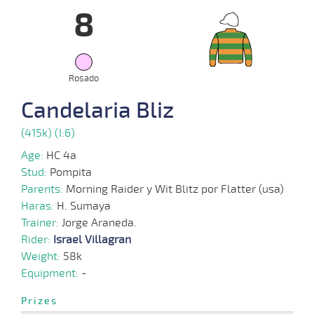
8
15-
13 al
01-
VS
1100m
1:07:90
15 1/2
23,1
Hand.
13º
448k/
5
2025
Rosado
Candelaria Bliz
05-
01-
VS
1100m
9 al 8
1:08:98
11 1/2
15,0
Hand.
10º
450k/
2025
(415k) (I:6)
Age:
HC 4a
Stud:
Pompita
29-
12-
VS
1100m
9 al 8
1:08:61
8 1/4
8,4
Hand.
8º
449k/
Parents:
Morning Raider y Wit Blitz por Flatter (usa)
2024
Haras:
H. Sumaya
Trainer:
Jorge Araneda.
Rider:
Israel Villagran
18-
12-
VS
1100m
4 al 3
1:08:95
11,9
Hand.
1º
448k/
Weight:
58k
2024
Equipment:
-
Prizes
11-