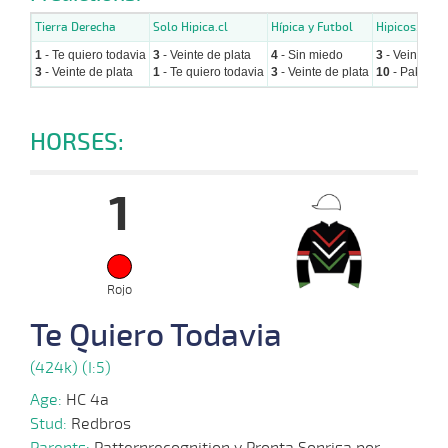
Tierra Derecha
Solo Hipica.cl
Hípica y Futbol
Hipicos.cl
1
- Te quiero todavia
3
- Veinte de plata
4
- Sin miedo
3
- Veinte de 
3
- Veinte de plata
1
- Te quiero todavia
3
- Veinte de plata
10
- Pakito
HORSES:
1
Rojo
Te Quiero Todavia
(424k) (I:5)
Age:
HC 4a
Stud:
Redbros
Parents:
Patternrecognition y Pronta Sonrisa por