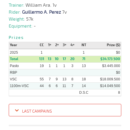
09-
10-
VS
1100m
1 al 1
1:10:86
9 3/4
8,9
Hand.
9º
450k/
Trainer:
William Ara. 1v
2024
Rider:
Guillermo A. Perez
7v
Weight:
57k
25-
Equipment:
-
09-
VS
1100m
4 al 2
1:09:96
9 1/2
5,7
Hand.
8º
452k/
2024
Prizes
Year
CC
1º
2º
3º
4º
NT
Prize ($)
2025
1
1
$0
Total
131
13
10
17
20
71
$34.173.500
Pasto
19
1
1
1
3
13
$3.445.000
RBP
$0
VSC
55
7
9
13
8
18
$18.009.500
1100m-VSC
44
6
6
11
7
14
$14.049.500
D.S.C
8
LAST CAMPAINS
Date
Turf
Distance
Index
Time
Distance
Ret
Type
Pº
Weigh