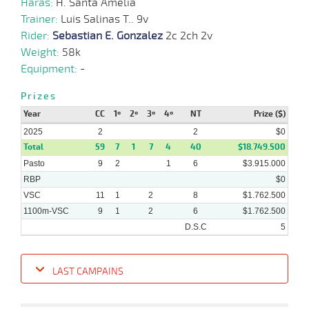
Haras:
H. Santa Amelia
Trainer:
Luis Salinas T.. 9v
09-
10 al
12-
VS
1100m
1:08:53
4 1/4
6,1
Hand.
4º
507k/5
8
Rider:
Sebastian E. Gonzalez
2c 2ch 2v
2024
Weight:
58k
04-
Equipment:
-
11 al
12-
VS
1100m
1:08:40
18
2,6
Hand.
13º
505k/5
10
2024
Prizes
Year
CC
1º
2º
3º
4º
NT
Prize ($)
18-
12 al
11-
VS
1100m
1:07:69
10
3,8
Hand.
8º
507k/5
2025
2
2
$0
8
2024
Total
59
7
1
7
4
40
$18.749.500
Pasto
9
2
1
6
$3.915.000
RBP
$0
VSC
11
1
2
8
$1.762.500
1100m-VSC
9
1
2
6
$1.762.500
D.S.C
5
LAST CAMPAINS
Date
Turf
Distance
Index
Time
Distance
Ret
Type
Pº
Weig