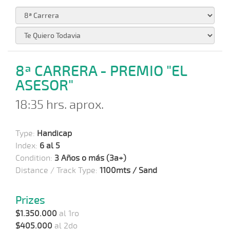
8ª CARRERA - PREMIO "EL
ASESOR"
18:35 hrs. aprox.
Type:
Handicap
Index:
6 al 5
Condition:
3 Años o más (3a+)
Distance / Track Type:
1100mts / Sand
Prizes
$1.350.000
al 1ro
$405.000
al 2do