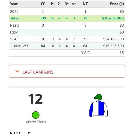
Year
CC
1º
2º
3º
4º
NT
Prize ($)
2025
1
1
$0
Total
109
15
4
4
7
79
$26.495.000
Pasto
3
3
$0
RBP
$0
VSC
101
13
4
4
7
73
$24.195.000
1100m-VSC
84
10
2
4
4
64
$16.325.500
D.S.C
15
LAST CAMPAINS
Date
Turf
Distance
Index
Time
Distance
Ret
Type
Pº
Weig
12
05-
01-
VS
1100m
7 al 6
1:08:23
11 1/4
19,6
Hand.
9º
420k/
2025
29-
Verde Claro
12-
VS
1100m
6 al 5
1:09:04
1/2 PCZ
12,1
Hand.
2º
422k/
2024