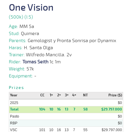
One Vision
29-
12-
VS
1100m
4 al 3
1:09:05
3
12,4
Hand.
6º
466k/5
(500k) (I:5)
2024
Age:
MM 5a
Stud:
Quimera
Parents:
Gemologist y Pronta Sonrisa por Dynamix
18-
12-
VS
1100m
4 al 3
1:08:95
9 1/4
10,8
Hand.
8º
466k/5
Haras:
H. Santa Olga
2024
Trainer:
Wilfredo Mancilla. 2v
Rider:
Tomas Seith
1c 1m
Weight:
57k
04-
Equipment:
-
12-
VS
1100m
3 al 2
1:09:01
2
12,2
Hand.
2º
456k/5
2024
Prizes
Year
CC
1º
2º
3º
4º
NT
Prize ($)
2025
$0
27-
11-
VS
1100m
4 al 3
1:08:69
2 3/4
6,7
Hand.
5º
466k/5
Total
104
10
16
13
7
58
$29.797.000
2024
Pasto
$0
RBP
$0
VSC
101
10
16
13
7
55
$29.797.000