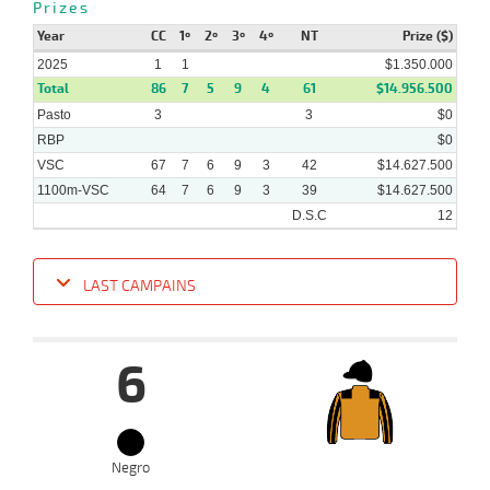
Prizes
Year
CC
1º
2º
3º
4º
NT
Prize ($)
2025
1
1
$1.350.000
Total
86
7
5
9
4
61
$14.956.500
Pasto
3
3
$0
RBP
$0
VSC
67
7
6
9
3
42
$14.627.500
1100m-VSC
64
7
6
9
3
39
$14.627.500
D.S.C
12
LAST CAMPAINS
Date
Turf
Distance
Index
Time
Distance
Ret
Type
Pº
Weigh
6
08-
01-
VS
1100m
4 al 2
1:08:38
4,8
Hand.
1º
468k/5
2025
Negro