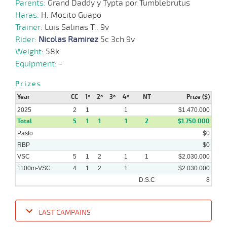
Parents:
Grand Daddy y Typta por Tumblebrutus
11-
Haras:
H. Mocito Guapo
12-
VS
1100m
7 al 5
1:08:61
3 1/4
5,0
Hand.
3º
472k/5
2024
Trainer:
Luis Salinas T.. 9v
Rider:
Nicolas Ramirez
5c 3ch 9v
Weight:
58k
04-
Equipment:
-
12-
VS
1100m
7 al 7
1:08:49
3/4
44,1
Hand.
3º
472k/5
2024
Prizes
Year
CC
1º
2º
3º
4º
NT
Prize ($)
27-
11-
VS
1100m
8 al 7
1:07:92
13 1/2
12,8
Hand.
10º
469k/5
2025
2
1
1
$1.470.000
2024
Total
5
1
1
1
2
$1.750.000
Pasto
$0
RBP
$0
VSC
5
1
2
1
1
$2.030.000
1100m-VSC
4
1
2
1
$2.030.000
D.S.C
8
LAST CAMPAINS