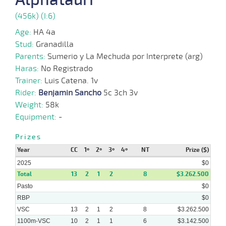
10 al
12-
VS
1100m
1:07:97
5 3/4
19,3
Hand.
5º
415k/
8
2024
(456k) (I:6)
Age:
HA 4a
04-
11 al
Stud:
Granadilla
12-
VS
1100m
1:08:40
10 1/2
18,4
Hand.
9º
416k/
10
2024
Parents:
Sumerio y La Mechuda por Interprete (arg)
Haras:
No Registrado
Trainer:
Luis Catena. 1v
13-
11-
VS
1100m
6 al 3
1:08:72
4,1
Hand.
1º
415k/
Rider:
Benjamin Sancho
5c 3ch 3v
2024
Weight:
58k
Equipment:
-
08-
Prizes
11 al
09-
VS
1100m
1:08:23
15 3/4
26,0
Hand.
10º
415k/
8
2024
Year
CC
1º
2º
3º
4º
NT
Prize ($)
2025
$0
Total
13
2
1
2
8
$3.262.500
Pasto
$0
RBP
$0
VSC
13
2
1
2
8
$3.262.500
1100m-VSC
10
2
1
1
6
$3.142.500