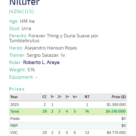
Nilufer
(420k) (I:5)
18-
12-
VS
1100m
7 al 6
1:08:36
19 3/4
42,7
Hand.
13º
421k/
Age:
HM 4a
2024
Stud:
Urra
Parents:
Forever Thing y Duna Suave por
Tumblebrutus
11-
12-
VS
1100m
1 al 1
1:09:66
3,5
Hand.
1º
420k/
Haras:
Alejandro Hanson Rojas
2024
Trainer:
Sergio Salazar. 1v
Rider:
Roberto L. Araya
04-
12-
VS
1100m
1 al 1
1:10:32
9
5,4
Hand.
9º
417k/
Weight:
57k
2024
Equipment:
-
Prizes
18-
11-
VS
1100m
1 al 1
1:09:61
5
2,3
Hand.
6º
419k/
Year
CC
1º
2º
3º
4º
NT
Prize ($)
2024
2025
2
1
1
$1.300.000
Total
28
2
3
4
5
14
$4.510.000
Pasto
$0
RBP
$0
VSC
29
2
3
5
6
13
$4.770.000