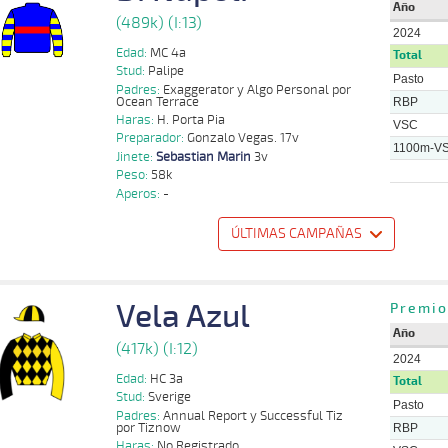
Año
(489k) (I:13)
2024
Edad:
MC 4a
Total
Stud:
Palipe
Pasto
Padres:
Exaggerator y Algo Personal por
Ocean Terrace
RBP
Haras:
H. Porta Pia
VSC
Preparador:
Gonzalo Vegas. 17v
1100m-V
Jinete:
Sebastian Marin
3v
Peso:
58k
Aperos:
-
ÚLTIMAS CAMPAÑAS
o
Distancia
Indice
Tiempo
Cuerpada
Div
Tipo
Lº
Peso
Jinete
13 al
Vela Azul
Sebastian
Premio
1100m
1:07:39
1/2
8,9
Hand.
3º
485k/57k
10
Marin
Año
23 al
Sebastian
(417k) (I:12)
1100m
1:06:61
2 3/4
18,2
Hand.
4º
487k/55k
12
Marin
2024
Edad:
HC 3a
Total
15 al
Sebastian
1100m
1:06:52
12 1/4
15,1
Hand.
8º
489k/57k
Stud:
Sverige
12
Marin
Pasto
Padres:
Annual Report y Successful Tiz
por Tiznow
18 al
Jorge
RBP
1300m
1:22:01
6 1/4
5,0
Hand.
8º
484k/55k
13
Rivera
Haras:
No Registrado