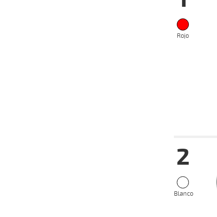
Rojo
Fecha
Hip
2
24-04-
VS
2024
22-04-
VS
2024
17-04-
VS
2024
Blanco
08-04-
VS
2024