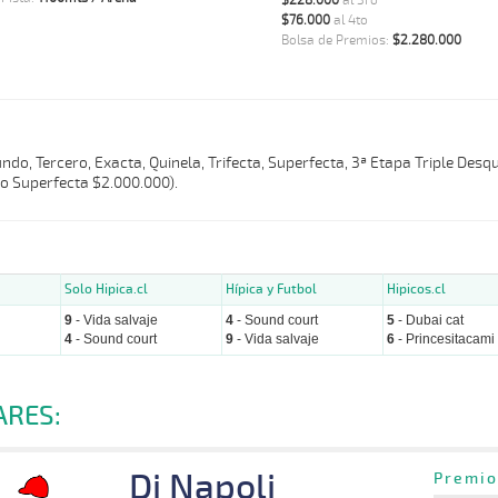
$228.000
al 3ro
$76.000
al 4to
Bolsa de Premios:
$2.280.000
do, Tercero, Exacta, Quinela, Trifecta, Superfecta, 3ª Etapa Triple Desqu
o Superfecta $2.000.000).
Solo Hipica.cl
Hípica y Futbol
Hipicos.cl
9
- Vida salvaje
4
- Sound court
5
- Dubai cat
4
- Sound court
9
- Vida salvaje
6
- Princesitacami 
ARES:
Di Napoli
Premio