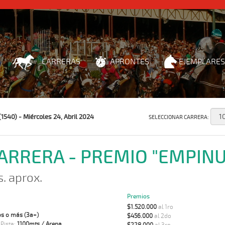
CARRERAS
APRONTES
EJEMPLARES
1540) - Miércoles 24, Abril 2024
SELECCIONAR CARRERA:
CARRERA - PREMIO "EMPIN
s. aprox.
Premios
$1.520.000
al 1ro
s o más (3a+)
$456.000
al 2do
 Pista:
1100mts / Arena