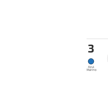
27-03-
VS
2024
25-03-
VS
2024
Fecha
Hip
3
24-04-
VS
2024
17-04-
VS
2024
08-04-
VS
2024
Azul
Marino
27-03-
VS
2024
17-03-
VS
2024
06-03-
VS
2024