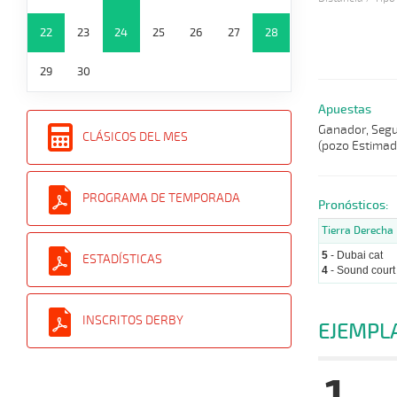
22
23
24
25
26
27
28
29
30
Apuestas
Ganador, Segun
CLÁSICOS DEL MES
(pozo Estimad
PROGRAMA DE TEMPORADA
Pronósticos:
Tierra Derecha
5
- Dubai cat
ESTADÍSTICAS
4
- Sound court
INSCRITOS DERBY
EJEMPL
1