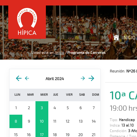
INICIO
Usted está en:
Inicio
Programa de Carreras
Reunión:
Nº26 (
Abril 2024
10ª 
LUN
MAR
MIER
JUE
VIER
SAB
DOM
19:00 hr
1
2
3
4
5
6
7
Tipo:
Handicap
8
9
10
11
12
13
14
Indice:
13 al 10
Condición:
3 Año
15
16
17
18
19
20
21
Distancia / Tipo