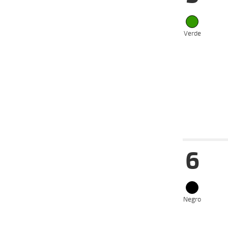
08-04-
VS
2024
03-04-
Verde
VS
2024
25-03-
VS
2024
06-03-
VS
2024
28-02-
VS
2024
Fecha
Hip
6
24-04-
VS
2024
17-04-
VS
2024
25-03-
Negro
VS
2024
17-03-
VS