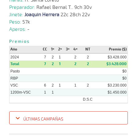
Preparador:
Rafael Bernal T.. 9ch 30v
10-
Jinete:
Joaquin Herrera
22c 28ch 22v
04-
VS
1100m
7 al 5
1:08:02
9 1/4
5,5
Hand.
9º
472
2024
Peso:
57k
Aperos:
-
03-
04-
VS
1100m
7 al 6
1:07:99
2 1/4
3,7
Hand.
3º
470
Premios
2024
Año
CC
1º
2º
3º
4º
NT
Premio ($)
2024
7
2
1
2
2
$3.428.000
Total
7
2
1
2
2
$3.428.000
Pasto
$0
RBP
$0
VSC
6
2
1
1
2
$3.230.000
1200m-VSC
1
1
$1.450.000
D.S.C
ÚLTIMAS CAMPAÑAS
Fecha
Hipo
Distancia
Indice
Tiempo
Cuerpada
Div
Tipo
Lº
P