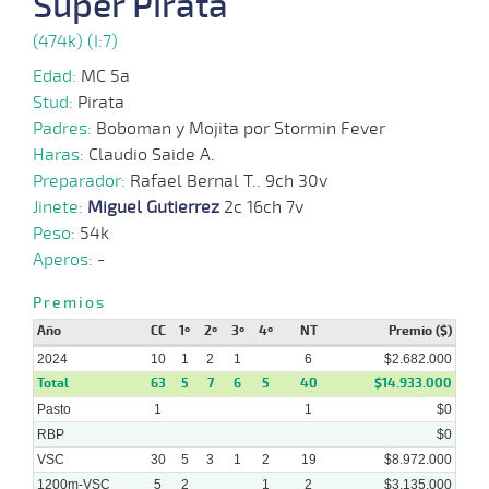
Super Pirata
28-
15 al
(474k) (I:7)
04-
VS
1100m
1:06:86
6 1/4
8,3
Hand.
7º
490k
8
2024
Edad:
MC 5a
Stud:
Pirata
17-
15 al
04-
VS
1100m
1:06:52
9 1/4
66,1
Hand.
5º
487k
12
Padres:
Boboman y Mojita por Stormin Fever
2024
Haras:
Claudio Saide A.
Preparador:
Rafael Bernal T.. 9ch 30v
08-
18 al
04-
VS
1300m
1:22:01
6 1/2
51,0
Hand.
9º
492k
Jinete:
Miguel Gutierrez
2c 16ch 7v
13
2024
Peso:
54k
Aperos:
-
27-
17 al
03-
VS
1100m
1:08:14
6
86,9
Hand.
6º
484k
14
2024
Premios
Año
CC
1º
2º
3º
4º
NT
Premio ($)
2024
10
1
2
1
6
$2.682.000
Total
63
5
7
6
5
40
$14.933.000
Pasto
1
1
$0
RBP
$0
VSC
30
5
3
1
2
19
$8.972.000
1200m-VSC
5
2
1
2
$3.135.000