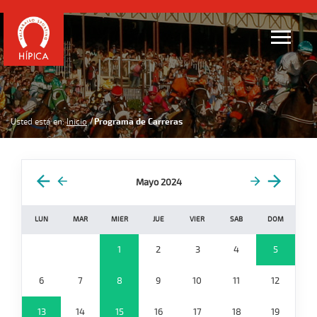
Usted está en:
Inicio
Programa de Carreras
Mayo 2024
LUN
MAR
MIER
JUE
VIER
SAB
DOM
1
2
3
4
5
6
7
8
9
10
11
12
13
14
15
16
17
18
19