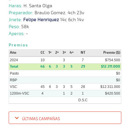
Haras:
H. Santa Olga
Preparador:
Braulio Gomez. 4ch 23v
Jinete:
Felipe Henriquez
14c 6ch 14v
Peso:
58k
Aperos:
-
Premios
Año
CC
1º
2º
3º
4º
NT
Premio ($)
2024
10
3
7
$754.500
Total
46
6
3
3
5
29
$12.311.000
Pasto
$0
RBP
$0
VSC
45
6
3
3
5
28
$12.311.000
1200m-VSC
4
1
2
1
$420.500
D.S.C
ÚLTIMAS CAMPAÑAS