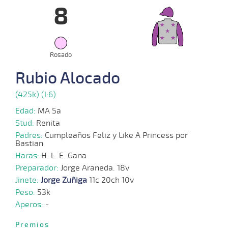
8
15-
11 al
05-
VS
1200m
1:15:03
2,4
Hand.
1º
479k
6
2024
Rosado
08-
05-
VS
1200m
5 al 2
1:14:02
2,4
Hand.
1º
477k
Rubio Alocado
2024
(425k) (I:6)
28-
Edad:
MA 5a
04-
VS
1100m
5 al 4
1:08:53
CBZ
2,4
Hand.
2º
480k
2024
Stud:
Renita
Padres:
Cumpleaños Feliz y Like A Princess por
Bastian
Haras:
H. L. E. Gana
13-
04-
HCH
1200m
5 al 4
1:12:77
6 3/4
2
Hand.
4º
478k
Preparador:
Jorge Araneda. 18v
2024
Jinete:
Jorge Zuñiga
11c 20ch 10v
Peso:
53k
Aperos:
-
08-
04-
VS
1100m
1:08:71
2,8
Cond.
1º
481k
2024
Premios