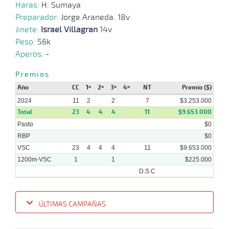
03-
HCH
1400m
1:25:09
5 3/4
4,2
Hand.
9º
495
Haras:
H. Sumaya
6
2024
Preparador:
Jorge Araneda. 18v
Jinete:
Israel Villagran
14v
19-
25 al
Peso:
56k
02-
VS
1200m
1:14:65
RODO
20,4
Hand.
º
490
11
2024
Aperos:
-
Premios
18-
13 al
01-
HCH
1400m
1:23:24
6
10,4
Hand.
3º
491
Año
CC
1º
6
2º
3º
4º
NT
Premio ($)
2024
2024
11
2
2
7
$3.253.000
Total
23
4
4
4
11
$9.653.000
Pasto
$0
RBP
$0
VSC
23
4
4
4
11
$9.653.000
1200m-VSC
1
1
$225.000
D.S.C
ÚLTIMAS CAMPAÑAS
Fecha
Hipo
Distancia
Indice
Tiempo
Cuerpada
Div
Tipo
Lº
P