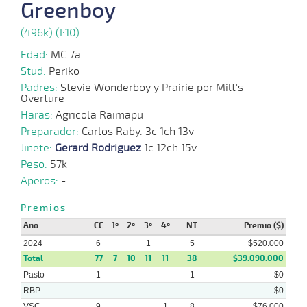
Greenboy
(496k) (I:10)
01-
15 al
05-
VS
1100m
1:06:78
4 3/4
1,9
Hand.
3º
482k/
9
Edad:
MC 7a
2024
Stud:
Periko
Padres:
Stevie Wonderboy y Prairie por Milt's
Overture
24-
13 al
04-
VS
1100m
1:07:39
1/2 PCZ
2,5
Hand.
2º
480k/
Haras:
Agricola Raimapu
10
2024
Preparador:
Carlos Raby. 3c 1ch 13v
Jinete:
Gerard Rodriguez
1c 12ch 15v
Peso:
57k
17-
11 al
04-
VS
1100m
1:07:63
1 1/4
3,0
Hand.
2º
484k/
7
Aperos:
-
2024
Premios
25-
14 al
Año
CC
1º
2º
3º
4º
NT
Premio ($)
03-
VS
1100m
1:08:13
6 1/2
3,1
Hand.
6º
482k/
10
2024
2024
6
1
5
$520.000
Total
77
7
10
11
11
38
$39.090.000
Pasto
1
1
$0
RBP
$0
VSC
9
1
8
$76.000