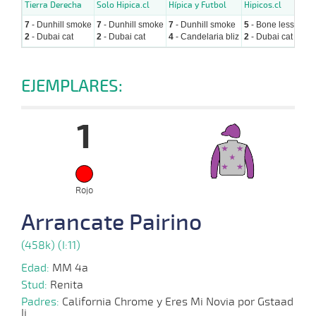
Tierra Derecha
Solo Hipica.cl
Hípica y Futbol
Hipicos.cl
Hipi
7
- Dunhill smoke
7
- Dunhill smoke
7
- Dunhill smoke
5
- Bone less
1
- A
2
- Dubai cat
2
- Dubai cat
4
- Candelaria bliz
2
- Dubai cat
7
- 
EJEMPLARES:
1
Rojo
Arrancate Pairino
(458k) (I:11)
Edad:
MM 4a
Stud:
Renita
Padres:
California Chrome y Eres Mi Novia por Gstaad
Ii