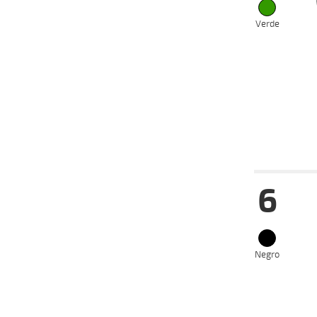
24-01-
CH
2025
Verde
13-01-
CH
2025
03-01-
CH
2025
27-12-
CH
2024
Fecha
Hip
6
12-02-
VS
2025
15-01-
VS
2025
08-01-
VS
2023
Negro
07-12-
VS
2022
02-11-
VS
2022