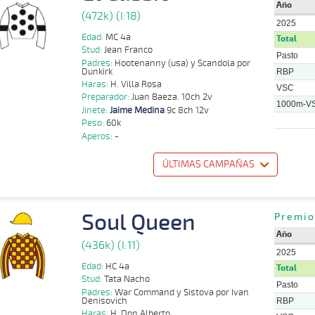
Año
(472k) (I:18)
2025
Edad:
MC 4a
Total
Stud:
Jean Franco
Pasto
Padres:
Hootenanny (usa) y Scandola por
Dunkirk
RBP
Haras:
H. Villa Rosa
VSC
Preparador:
Juan Baeza. 10ch 2v
1000m-V
Jinete:
Jaime Medina
9c 8ch 12v
Peso:
60k
Aperos:
-
ÚLTIMAS CAMPAÑAS
o
Distancia
Indice
Tiempo
Cuerpada
Div
Tipo
Lº
Peso
Jinete
Pi
18 al
Soul Queen
Jaime
Premio
1000m
0:58:36
1 1/4
2,4
Hand.
2º
476k/60k
Pa
10
Medina
Año
18 al
Jaime
(436k) (I:11)
1000m
0:57:21
3/4
3,6
Hand.
2º
472k/59k
Pa
11
Medina
2025
Edad:
HC 4a
Total
28 al
Jaime
1100m
1:06:40
14 3/4
2,7
Hand.
5º
488k/55k
Ar
Stud:
Tata Nacho
17
Medina
Pasto
Padres:
War Command y Sistova por Ivan
Denisovich
22 al
Jaime
RBP
S
1000m
0:57:28
NARIZ
5,5
Hand.
2º
486k/56k
Pa
16
Medina
Haras:
H. Don Alberto