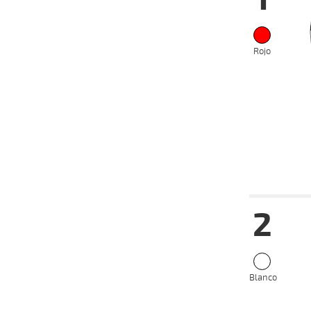
Rojo
Fecha
Hip
2
12-02-
VS
2025
02-02-
VS
2025
23-12-
VS
2024
Blanco
26-08-
CH
2024