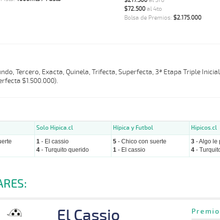
$217.500
al 3ro
$72.500
al 4to
Bolsa de Premios:
$2.175.000
do, Tercero, Exacta, Quinela, Trifecta, Superfecta, 3ª Etapa Triple Inicia
rfecta $1.500.000).
Solo Hipica.cl
Hípica y Futbol
Hipicos.cl
uerte
1
- El cassio
5
- Chico con suerte
3
- Algo le
4
- Turquito querido
1
- El cassio
4
- Turquit
ARES:
El Cassio
Premio