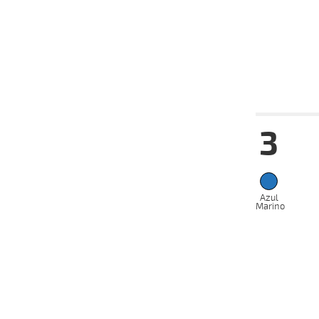
09-08-
CH
2024
26-07-
CH
2024
Fecha
Hip
3
12-02-
VS
2025
02-02-
VS
2025
22-01-
VS
2025
Azul
Marino
20-01-
VS
2025
23-12-
VS
2024
18-12-
VS
2024