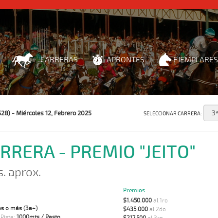
CARRERAS
APRONTES
EJEMPLARES
28) - Miércoles 12, Febrero 2025
SELECCIONAR CARRERA:
ARRERA - PREMIO "JEITO"
s. aprox.
Premios
$1.450.000
al 1ro
s o más (3a+)
$435.000
al 2do
 Pista:
1000mts / Pasto