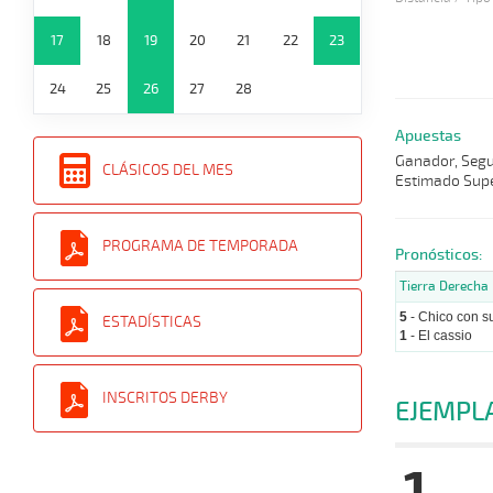
17
18
19
20
21
22
23
24
25
26
27
28
Apuestas
Ganador, Segun
CLÁSICOS DEL MES
Estimado Supe
PROGRAMA DE TEMPORADA
Pronósticos:
Tierra Derecha
5
- Chico con s
ESTADÍSTICAS
1
- El cassio
INSCRITOS DERBY
EJEMPL
1