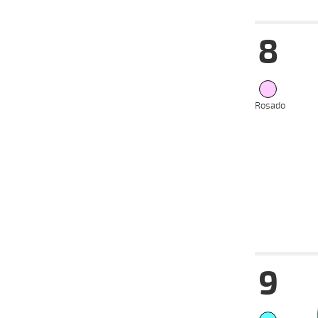
Fecha
Hip
8
12-02-
VS
2025
05-02-
VS
2025
02-02-
VS
2025
Rosado
15-01-
VS
2025
05-01-
VS
2025
28-08-
VS
2024
Fecha
Hip
9
12-02-
VS
2025
02-02-
VS
2025