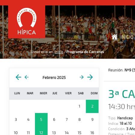
INICIO
Usted está en:
Inicio
Programa de Carreras
Reunión:
Nº9 (5
Febrero 2025
3ª C
LUN
MAR
MIER
JUE
VIER
SAB
DOM
14:30 hr
1
2
Tipo:
Handicap
3
4
5
6
7
8
9
Indice:
18 al 10
Condición:
3 Año
10
11
12
13
14
15
16
Distancia / Tipo