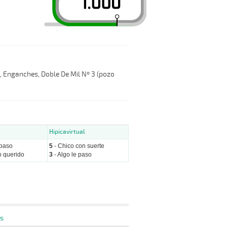
l, Enganches, Doble De Mil Nº 3 (pozo
Hipicavirtual
 paso
5
- Chico con suerte
o querido
3
- Algo le paso
s