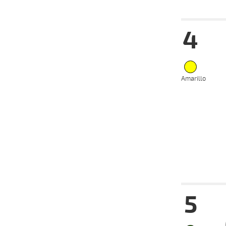
Fecha
Hip
4
12-02-
VS
2025
02-02-
VS
2025
15-01-
VS
2025
Amarillo
05-01-
VS
2025
16-12-
CH
2024
02-12-
CH
2024
Fecha
Hip
5
12-02-
VS
2025
02-02-
VS
2025