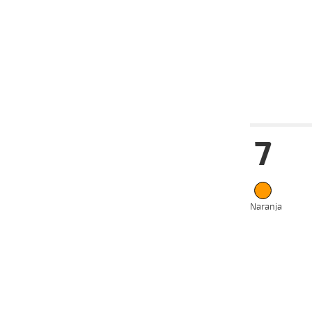
04-08-
VS
2025
21-07-
VS
2025
09-07-
VS
2025
Fecha
Hip
7
07-09-
VS
2025
03-09-
VS
2025
Naranja
27-08-
VS
2025
21-05-
VS
2025
14-05-
VS
2025