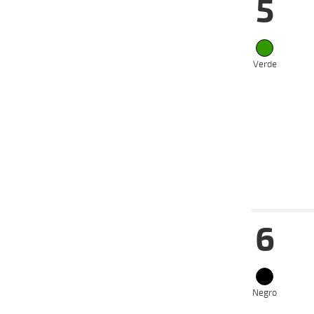
5
07-09-
VS
2025
01-09-
VS
2025
27-08-
Verde
VS
2025
20-08-
VS
2025
13-08-
VS
2025
21-07-
VS
2025
Fecha
Hip
6
07-09-
VS
2025
27-08-
VS
2025
Negro
13-08-
VS
2025