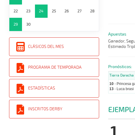
22
23
24
25
26
27
28
29
30
Apuestas
Ganador, Segun
Estimado Tripl
CLÁSICOS DEL MES
Pronósticos:
PROGRAMA DE TEMPORADA
Tierra Derecha
10
- Princesa g
ESTADÍSTICAS
13
- Luca brasi
EJEMPL
INSCRITOS DERBY
1