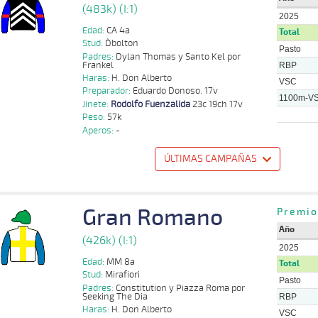
(483k) (I:1)
2025
Edad:
CA 4a
Total
Stud:
D`bolton
Pasto
Padres:
Dylan Thomas y Santo Kel por
Frankel
RBP
Haras:
H. Don Alberto
VSC
Preparador:
Eduardo Donoso. 17v
1100m-V
Jinete:
Rodolfo Fuenzalida
23c 19ch 17v
Peso:
57k
Aperos:
-
ÚLTIMAS CAMPAÑAS
o
Distancia
Indice
Tiempo
Cuerpada
Div
Tipo
Lº
Peso
Jinete
Gran Romano
Premio
Rodolfo
1100m
1 al 1
1:09:63
17
37,9
Hand.
11º
489k/57k
Fuenzalid
Año
(426k) (I:1)
2025
Benjamin
1100m
2 al 1
1:07:71
23
11,1
Hand.
8º
483k/58k
Sancho
Edad:
MM 8a
Total
Stud:
Mirafiori
Pasto
Padres:
Constitution y Piazza Roma por
Benjamin
1100m
1 al 1
1:08:44
17 3/4
17,1
Hand.
7º
487k/57k
Seeking The Dia
RBP
Sancho
Haras:
H. Don Alberto
VSC