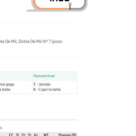
te De Mil, Doble De Mil Nº 7 (pozo
Hipicavirtual
esa gaga
7
- Janstar
a bella
5
- Capri la bella
s
CC
1º
2º
3º
4º
NT
Premio ($)