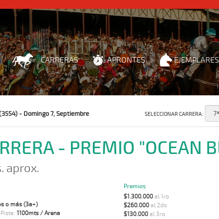
CARRERAS
APRONTES
EJEMPLARES
(3554) - Domingo 7, Septiembre
SELECCIONAR CARRERA:
ARRERA - PREMIO "OCEAN B
. aprox.
Premios
$1.300.000
al 1ro
s o más (3a+)
$260.000
al 2do
 Pista:
1100mts / Arena
$130.000
al 3ro