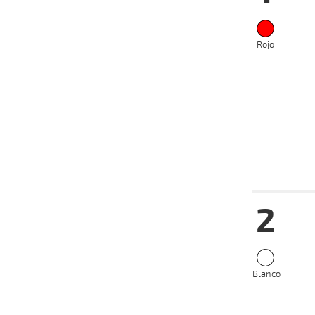
Rojo
Fecha
Hip
2
07-09-
VS
2025
20-08-
VS
2025
Blanco
18-08-
VS
2025