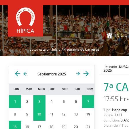
INICIO
Usted está en:
Inicio
Programa de Carreras
Reunión:
Nº54 
2025
Septiembre 2025
7ª C
LUN
MAR
MIER
JUE
VIER
SAB
DOM
17:55 hrs
1
2
3
4
5
6
7
Tipo:
Handicap
8
9
10
11
12
13
14
Indice:
1 al 1
Condición:
3 Año
Distancia / Tipo
15
16
17
18
19
20
21