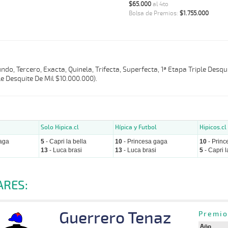
$65.000
al 4to
Bolsa de Premios:
$1.755.000
do, Tercero, Exacta, Quinela, Trifecta, Superfecta, 1ª Etapa Triple Desqui
e Desquite De Mil $10.000.000).
Solo Hipica.cl
Hípica y Futbol
Hipicos.cl
aga
5
- Capri la bella
10
- Princesa gaga
10
- Princ
13
- Luca brasi
13
- Luca brasi
5
- Capri l
ARES:
Guerrero Tenaz
Premio
Año