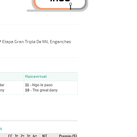
3ª Etapa Gran Triple De Mil, Enganches
Hipicavirtual
tar
11
- Algo le paso
any
10
- The great dany
s
CC
1º
2º
3º
4º
NT
Premio ($)