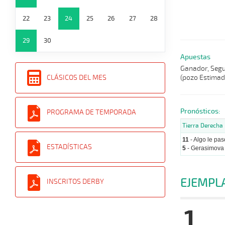
22
23
24
25
26
27
28
29
30
Apuestas
Ganador, Segun
(pozo Estimad
CLÁSICOS DEL MES
Pronósticos:
PROGRAMA DE TEMPORADA
Tierra Derecha
11
- Algo le pas
ESTADÍSTICAS
5
- Gerasimova
EJEMPL
INSCRITOS DERBY
1