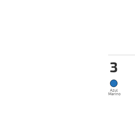
VS
2025
02-07-
VS
2025
28-05-
VS
2025
Fecha
Hip
3
07-09-
VS
2025
27-08-
VS
2025
13-08-
Azul
VS
2025
Marino
06-08-
VS
2025
09-07-
VS
2025
02-07-
VS
2025