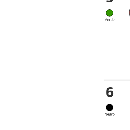
27-08-
VS
2025
13-08-
VS
2025
Verde
06-08-
VS
2025
07-07-
VS
2025
25-06-
VS
2025
Fecha
Hip
6
07-09-
VS
2025
27-08-
VS
2025
20-08-
VS
2025
Negro
18-08-
VS
2025