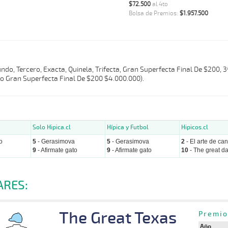
$72.500
al 4to
Bolsa de Premios:
$1.957.500
do, Tercero, Exacta, Quinela, Trifecta, Gran Superfecta Final De $200, 
o Gran Superfecta Final De $200 $4.000.000).
Solo Hipica.cl
Hípica y Futbol
Hipicos.cl
o
5
- Gerasimova
5
- Gerasimova
2
- El arte de can
9
- Afirmate gato
9
- Afirmate gato
10
- The great d
ARES:
The Great Texas
Premio
Año