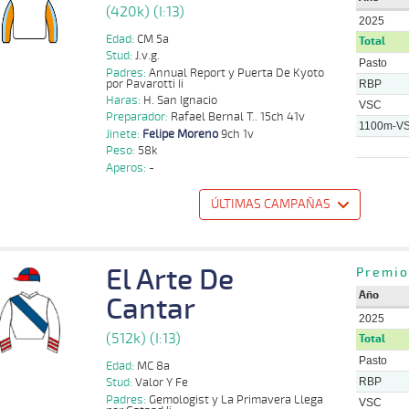
(420k) (I:13)
2025
Edad:
CM 5a
Total
Stud:
J.v.g.
Pasto
Padres:
Annual Report y Puerta De Kyoto
por Pavarotti Ii
RBP
Haras:
H. San Ignacio
VSC
Preparador:
Rafael Bernal T.. 15ch 41v
1100m-V
Jinete:
Felipe Moreno
9ch 1v
Peso:
58k
Aperos:
-
ÚLTIMAS CAMPAÑAS
o
Distancia
Indice
Tiempo
Cuerpada
Div
Tipo
Lº
Peso
Jinete
El Arte De
Premio
14 al
1100m
1:07:95
19 1/2
59,1
Hand.
13º
423k/58k
Jose Cuet
10
Año
Cantar
19 al
Johan
2025
1100m
1:07:51
16 1/2
67,0
Hand.
12º
420k/55k
14
Gonzalez
(512k) (I:13)
Total
19 al
Simond
Pasto
1100m
Edad:
1:08:75
MC 8a
11 1/2
77,1
Hand.
13º
421k/58k
12
Gonzalez
RBP
Stud:
Valor Y Fe
Padres:
Gemologist y La Primavera Llega
VSC
22 al
Nelson