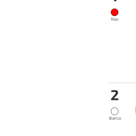
Rojo
Fecha
Hip
2
07-09-
VS
2025
27-08-
VS
2025
Blanco
20-08-
VS
2025
09-07-