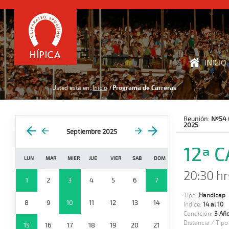
INICIO
Usted está en:
Inicio
Programa de Carreras
Reunión:
Nº54 
2025
Septiembre 2025
12ª 
LUN
MAR
MIER
JUE
VIER
SAB
DOM
20:30 hr
1
2
3
4
5
6
7
Tipo:
Handicap
8
9
10
11
12
13
14
Indice:
14 al 10
Condición:
3 Año
Distancia / Tipo
15
16
17
18
19
20
21