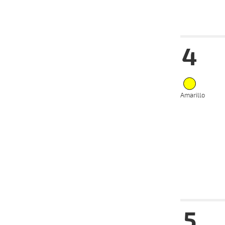
Fecha
Hip
4
07-09-
VS
2025
20-08-
VS
2025
Amarillo
13-08-
VS
2025
06-08-
VS
2025
23-07-
VS
2025
09-07-
VS
2025
Fecha
Hip
5
07-09-
VS
2025