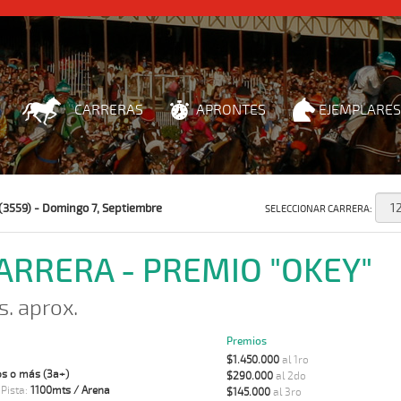
CARRERAS
APRONTES
EJEMPLARES
(3559) - Domingo 7, Septiembre
SELECCIONAR CARRERA:
CARRERA - PREMIO "OKEY"
s. aprox.
Premios
$1.450.000
al 1ro
s o más (3a+)
$290.000
al 2do
 Pista:
1100mts / Arena
$145.000
al 3ro