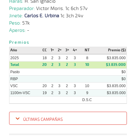
Haras:
H. San Ignacio
Preparador:
Victor Moris. 1c 6ch 57v
Jinete:
Carlos E. Urbina
1c 3ch 24v
Peso:
57k
Aperos:
-
Premios
Año
CC
1º
2º
3º
4º
NT
Premio ($)
2025
18
2
3
2
3
8
$3.835.000
Total
20
2
3
2
3
10
$3.835.000
Pasto
$0
RBP
$0
VSC
20
2
3
2
3
10
$3.835.000
1100m-VSC
19
2
3
2
3
9
$3.835.000
D.S.C
ÚLTIMAS CAMPAÑAS
Fecha
Hipo
Distancia
Indice
Tiempo
Cuerpada
Div
Tipo
Lº
P