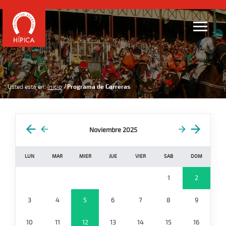
Usted está en:
Inicio
Programa de Carreras
Noviembre 2025
LUN
MAR
MIER
JUE
VIER
SAB
DOM
1
2
3
4
5
6
7
8
9
10
11
12
13
14
15
16