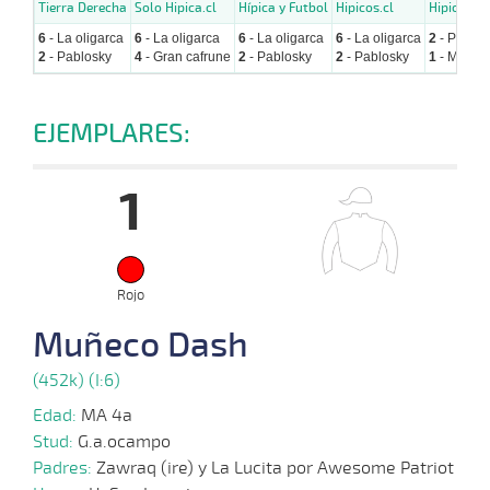
Tierra Derecha
Solo Hipica.cl
Hípica y Futbol
Hipicos.cl
Hipicavirt
6
- La oligarca
6
- La oligarca
6
- La oligarca
6
- La oligarca
2
- Pablos
2
- Pablosky
4
- Gran cafrune
2
- Pablosky
2
- Pablosky
1
- MuÑec
EJEMPLARES:
1
Rojo
Muñeco Dash
(452k) (I:6)
Edad:
MA 4a
Stud:
G.a.ocampo
Padres:
Zawraq (ire) y La Lucita por Awesome Patriot