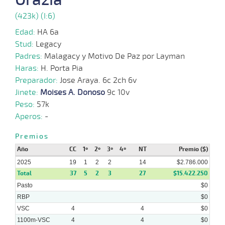
22-
10-
VS
1100m
3 al 1
1:09:78
3,4
Hand.
1º
440k
(423k) (I:6)
2025
Edad:
HA 6a
15-
Stud:
Legacy
10-
VS
1200m
3 al 1
1:16:67
1/2 PCZ
3,8
Hand.
3º
443k
2025
Padres:
Malagacy y Motivo De Paz por Layman
Haras:
H. Porta Pia
08-
Preparador:
Jose Araya. 6c 2ch 6v
10-
VS
1100m
7 al 1
1:09:67
1
3,7
Hand.
3º
440k
2025
Jinete:
Moises A. Donoso
9c 10v
Peso:
57k
01-
Aperos:
-
10-
VS
1300m
6 al 2
1:22:44
4 1/2
8,2
Hand.
2º
440k
2025
Premios
Año
CC
1º
2º
3º
4º
NT
Premio ($)
2025
19
1
2
2
14
$2.786.000
Total
37
5
2
3
27
$15.422.250
Pasto
$0
RBP
$0
VSC
4
4
$0
1100m-VSC
4
4
$0