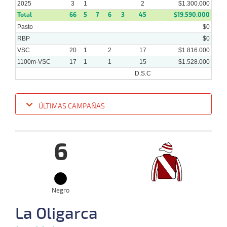
2025
3
1
2
$1.300.000
Total
66
5
7
6
3
45
$19.590.000
Pasto
$0
15-
10-
VS
1200m
3 al 1
1:16:67
NARIZ
3,5
Hand.
2º
470k
RBP
$0
2025
VSC
20
1
2
17
$1.816.000
1100m-VSC
17
1
1
15
$1.528.000
D.S.C
ÚLTIMAS CAMPAÑAS
Fecha
Hipo
Distancia
Indice
Tiempo
Cuerpada
Div
Tipo
Lº
6
12-
11-
VS
1100m
6 al 6
1:09:63
6 3/4
20,2
Hand.
5º
47
2025
Negro
02-
11-
VS
1100m
1 al 1
1:10:30
5,5
Hand.
1º
46
2025
La Oligarca