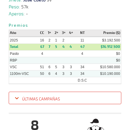
05-
VS
1400m
1:28:98
24 1/4
6,0
Hand.
9º
460k
6
2025
Peso:
57k
Aperos:
-
30-
04-
VS
1200m
5 al 2
1:15:04
2,4
Hand.
1º
463k
Premios
2025
Año
CC
1º
2º
3º
4º
NT
Premio ($)
2025
16
2
1
2
11
$3.192.500
Total
67
7
5
4
4
47
$16.912.500
Pasto
4
4
$0
RBP
$0
VSC
51
6
5
3
3
34
$10.580.000
1100m-VSC
50
6
4
3
3
34
$10.190.000
D.S.C
ÚLTIMAS CAMPAÑAS
Fecha
Hipo
Distancia
Indice
Tiempo
Cuerpada
Div
Tipo
Lº
Pe
8
12-
11-
VS
1100m
6 al 6
1:09:63
12
32,5
Hand.
7º
409k