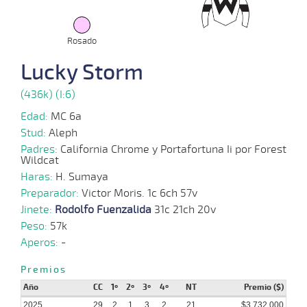
2025
Rosado
29-
10-
VS
1100m
1 al 1
1:10:69
2,7
Hand.
1º
405k
Lucky Storm
2025
(436k) (I:6)
Edad:
MC 6a
22-
10-
VS
1100m
1 al 1
1:09:88
5
3,5
Hand.
6º
402k
Stud:
Aleph
2025
Padres:
California Chrome y Portafortuna Ii por Forest
Wildcat
Haras:
H. Sumaya
08-
Preparador:
Victor Moris. 1c 6ch 57v
10-
VS
1100m
1 al 1
1:09:73
7 1/2
2,6
Hand.
7º
405k
2025
Jinete:
Rodolfo Fuenzalida
31c 21ch 20v
Peso:
57k
Aperos:
-
01-
10-
VS
1100m
2 al 1
1:09:38
6 3/4
3,3
Hand.
5º
403k
Premios
2025
Año
CC
1º
2º
3º
4º
NT
Premio ($)
2025
29
2
1
3
2
21
$3.732.000