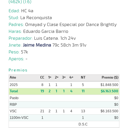
(462k) (I:6)
29-
09-
VS
1100m
1 al 1
1:08:94
12 1/4
27,6
Hand.
8º
44
2025
Edad:
HC 4a
Stud:
La Reconquista
Padres:
Omayad y Clase Especial por Dance Brightly
06-
Haras:
Eduardo Garcia Barrio
09-
HCH
1200m
3 al 2
1:13:14
23 1/2
4,3
Hand.
15º
42
2025
Preparador:
Luis Catena. 1ch 24v
Jinete:
Jaime Medina
79c 58ch 3m 91v
Peso:
57k
Aperos:
-
27-
11-
VS
1100m
7 al 6
1:07:01
11 3/4
38,2
Hand.
6º
45
2024
Premios
Año
CC
1º
2º
3º
4º
NT
Premio ($)
2025
8
1
1
1
5
$1.848.500
20-
Total
19
2
12 al
1
1
4
11
$6.163.500
11-
VS
1100m
1:07:47
10 3/4
48,6
Hand.
11º
45
8
2024
Pasto
$0
RBP
$0
VSC
21
2
1
1
4
13
$6.163.500
1100m-VSC
1
1
$0
D.S.C