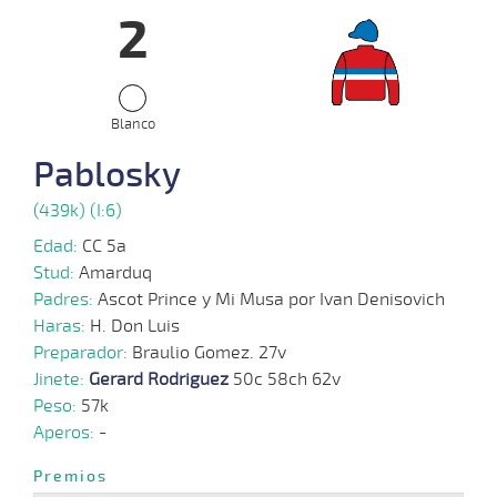
2
12-
11-
VS
1100m
6 al 6
1:09:63
8 1/4
3,3
Hand.
6º
453
2025
Blanco
15-
Pablosky
10-
VS
1100m
8 al 7
1:08:72
22
3,3
Hand.
14º
452
2025
(439k) (I:6)
Edad:
CC 5a
06-
13 al
Stud:
Amarduq
10-
VS
1100m
1:08:31
2
5,0
Hand.
4º
454
8
2025
Padres:
Ascot Prince y Mi Musa por Ivan Denisovich
Haras:
H. Don Luis
Preparador:
Braulio Gomez. 27v
29-
Jinete:
Gerard Rodriguez
50c 58ch 62v
09-
VS
1100m
7 al 6
1:07:97
3/4
3,8
Hand.
2º
456
2025
Peso:
57k
Aperos:
-
Premios
24-