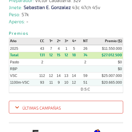
Preparador:
Victor Caballeria. 32v
2025
Jinete:
Sebastian E. Gonzalez
43c 47ch 45v
Peso:
57k
24-
Aperos:
-
11 al
09-
VS
1100m
1:08:28
27 1/2
27,2
Hand.
11º
42
9
2025
Premios
Año
CC
1º
2º
3º
4º
NT
Premio ($)
05-
2025
43
7
4
1
5
26
$11.550.000
13 al
09-
CHS
1000m
0:59:05
27 1/4
13,7
Hand.
15º
42
11
Total
2025
131
12
15
12
18
74
$27.012.500
Pasto
2
2
$0
RBP
$0
VSC
112
12
14
13
14
59
$25.007.000
1100m-VSC
93
11
9
10
12
51
$20.665.000
D.S.C
ÚLTIMAS CAMPAÑAS
Fecha
Hipo
Distancia
Indice
Tiempo
Cuerpada
Div
Tipo
Lº
Pe