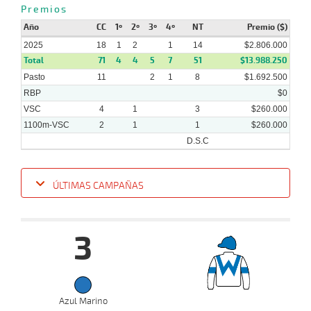
Premios
Año
CC
1º
2º
3º
4º
NT
Premio ($)
2025
18
1
2
1
14
$2.806.000
13-
08-
VS
1100m
2 al 1
1:09:25
6
4,4
Hand.
3º
450
Total
71
4
4
5
7
51
$13.988.250
2025
Pasto
11
2
1
8
$1.692.500
RBP
$0
VSC
4
1
3
$260.000
1100m-VSC
2
1
1
$260.000
D.S.C
ÚLTIMAS CAMPAÑAS
Fecha
Hipo
Distancia
Indice
Tiempo
Cuerpada
Div
Tipo
Lº
P
3
12-
11-
VS
1100m
2 al 2
1:09:92
3 3/4
17,1
Hand.
5º
457
2025
02-
Azul Marino
11-
VS
1100m
1 al 1
1:10:30
3
4,7
Hand.
2º
452