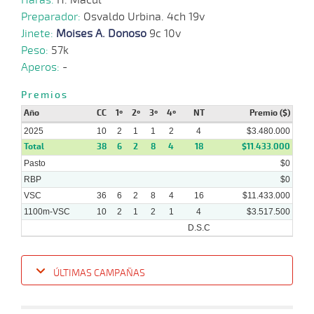
Preparador:
Osvaldo Urbina. 4ch 19v
Jinete:
Moises A. Donoso
9c 10v
16-
07-
VS
1000m
5 al 2
0:57:00
PCZ
4,0
Hand.
2º
420
Peso:
57k
2025
Aperos:
-
Premios
07-
Año
CC
1º
2º
3º
4º
NT
Premio ($)
07-
VS
1000m
6 al 2
0:57:61
4 1/4
4,5
Hand.
5º
421
2025
2025
10
2
1
1
2
4
$3.480.000
Total
38
6
2
8
4
18
$11.433.000
Pasto
$0
25-
15 al
RBP
$0
06-
VS
1000m
058:79
5 1/4
25,7
Hand.
6º
422
5
2025
VSC
36
6
2
8
4
16
$11.433.000
1100m-VSC
10
2
1
2
1
4
$3.517.500
D.S.C
ÚLTIMAS CAMPAÑAS
Fecha
Hipo
Distancia
Indice
Tiempo
Cuerpada
Div
Tipo
Lº
Pe