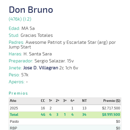
11-
VS
1100m
1 al 1
1:10:26
1/2 PCZ
7,1
Hand.
2º
436
Don Bruno
2025
(476k) (I:2)
Edad:
MA 5a
29-
10-
VS
1100m
3 al 2
1:09:88
11 3/4
15,4
Hand.
12º
438
Stud:
Gracias Totales
2025
Padres:
Awesome Patriot y Escarlate Star (arg) por
Jump Start
Haras:
H. Santa Sara
19-
Preparador:
10-
VS
1100m
Sergio Salazar. 15v
2 al 2
1:10:80
1
27,3
Hand.
3º
436
2025
Jinete:
Jose D. Villagran
2c 1ch 6v
Peso:
57k
15-
Aperos:
-
10-
VS
1100m
3 al 2
1:09:42
5 1/2
37,2
Hand.
5º
439
2025
Premios
Año
CC
1º
2º
3º
4º
NT
Premio ($)
08-
2025
10-
VS
1100m
16
2
5 al 3
1:09:06
1
13
7
8,1
$2.717.500
Hand.
6º
436
2025
Total
46
4
3
1
4
34
$8.991.500
Pasto
$0
RBP
$0