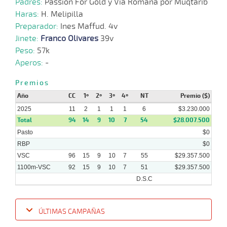
Padres:
Passion For Gold y Via Romana por Muqtarib
2025
Haras:
H. Melipilla
Preparador:
Ines Maffud. 4v
Jinete:
Franco Olivares
39v
06-
10-
VS
1100m
7 al 5
1:07:50
26
22,7
Hand.
9º
474k
Peso:
57k
2025
Aperos:
-
Premios
01-
10-
VS
1100m
8 al 6
1:08:70
3 1/4
81,4
Hand.
6º
477k
Año
CC
1º
2º
3º
4º
NT
Premio ($)
2025
2025
11
2
1
1
1
6
$3.230.000
Total
94
14
9
10
7
54
$28.007.500
Pasto
$0
29-
09-
VS
1100m
7 al 6
1:07:97
13 1/4
51,9
Hand.
8º
480k
RBP
$0
2025
VSC
96
15
9
10
7
55
$29.357.500
1100m-VSC
92
15
9
10
7
51
$29.357.500
D.S.C
ÚLTIMAS CAMPAÑAS