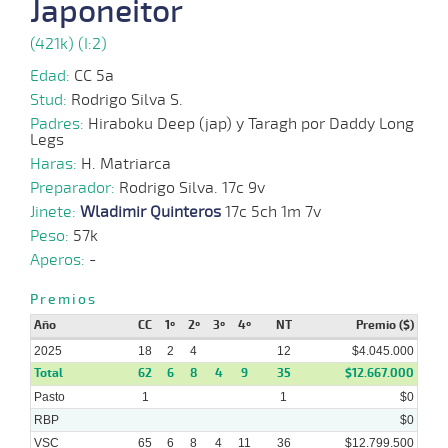
Japoneitor
29-
(421k) (I:2)
10-
VS
1100m
5 al 3
1:08:29
14 1/4
15,5
Hand.
8º
454
2025
Edad:
CC 5a
Stud:
Rodrigo Silva S.
22-
10-
VS
1400m
7 al 2
1:30:36
9 1/2
17,6
Hand.
10º
458
Padres:
Hiraboku Deep (jap) y Taragh por Daddy Long
2025
Legs
06-
Haras:
H. Matriarca
10-
VS
1300m
1 al 1
1:23:42
2,9
Hand.
1º
456
2025
Preparador:
Rodrigo Silva. 17c 9v
Jinete:
Wladimir Quinteros
17c 5ch 1m 7v
24-
Peso:
57k
09-
VS
1100m
1 al 1
1:09:44
3
4,5
Hand.
3º
452
2025
Aperos:
-
Premios
Año
CC
1º
2º
3º
4º
NT
Premio ($)
2025
18
2
4
12
$4.045.000
Total
62
6
8
4
9
35
$12.667.000
Pasto
1
1
$0
RBP
$0
VSC
65
6
8
4
11
36
$12.799.500