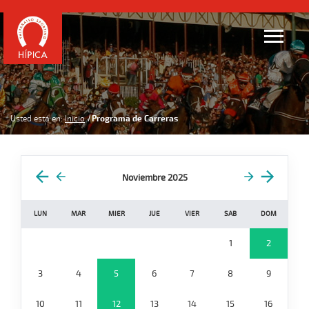
Usted está en:
Inicio
Programa de Carreras
Noviembre 2025
LUN
MAR
MIER
JUE
VIER
SAB
DOM
1
2
3
4
5
6
7
8
9
10
11
12
13
14
15
16