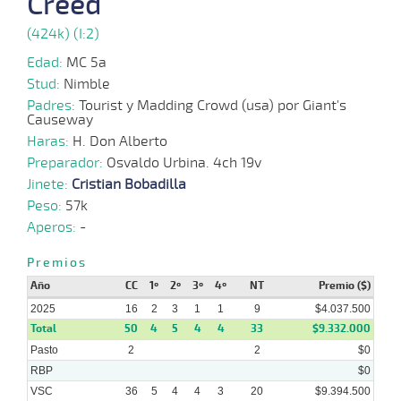
Creed
16-
10-
HCH
1000m
3 al 1
0:58:62
2 1/2
18,6
Hand.
4º
436
2025
(424k) (I:2)
Edad:
MC 5a
10-
Stud:
Nimble
10-
CHS
1000m
2 al 1
1:00:20
3/4
5,5
Hand.
3º
440
2025
Padres:
Tourist y Madding Crowd (usa) por Giant's
Causeway
Haras:
H. Don Alberto
03-
10-
CHS
1000m
5 al 1
1:00:84
4 1/2
7,6
Hand.
3º
439
Preparador:
Osvaldo Urbina. 4ch 19v
2025
Jinete:
Cristian Bobadilla
Peso:
57k
27-
Aperos:
-
09-
HCH
1200m
1 al 1
1:13:23
13 3/4
6,8
Hand.
10º
437
2025
Premios
Año
CC
1º
2º
3º
4º
NT
Premio ($)
2025
16
2
3
1
1
9
$4.037.500
Total
50
4
5
4
4
33
$9.332.000
Pasto
2
2
$0
RBP
$0
VSC
36
5
4
4
3
20
$9.394.500