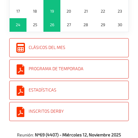
17
18
19
20
21
22
23
24
25
26
27
28
29
30
CLÁSICOS DEL MES
PROGRAMA DE TEMPORADA
ESTADÍSTICAS
INSCRITOS DERBY
Reunión:
Nº69 (4407) - Miércoles 12, Noviembre 2025