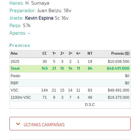
08-
HCH
1200m
3 al 1
1:10:73
3
Hand.
1º
48
Haras:
H. Sumaya
2025
Preparador:
Juan Belzu. 18v
Jinete:
Kevin Espina
5c 16v
09-
Peso:
57k
08-
HCH
1200m
3 al 1
1:11:75
3 1/2
4,9
Hand.
3º
48
2025
Aperos:
-
02-
Premios
08-
HCH
1200m
4 al 1
1:12:64
12 3/4
4,2
Hand.
6º
49
2025
Año
CC
1º
2º
3º
4º
NT
Premio ($)
2025
30
5
3
2
1
19
$10.036.500
Total
145
21
15
14
11
84
$48.491.000
Pasto
$0
RBP
$0
VSC
144
21
15
14
11
83
$48.491.000
1100m-VSC
71
9
3
7
4
48
$19.375.000
D.S.C
ÚLTIMAS CAMPAÑAS
Fecha
Hipo
Distancia
Indice
Tiempo
Cuerpada
Div
Tipo
Lº
Pe