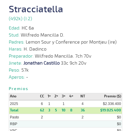
2025
Stracciatella
(492k) (I:2)
19-
10-
VS
1300m
1 al 1
1:24:79
13
15,9
Hand.
8º
445
2025
Edad:
HC 6a
Stud:
Wilfredo Mancilla D.
Padres:
Lemon Sour y Conference por Montjeu (ire)
15-
Haras:
H. Dadinco
10-
VS
1200m
3 al 1
1:16:67
2 3/4
22,5
Hand.
5º
440
2025
Preparador:
Wilfredo Mancilla. 7ch 70v
Jinete:
Jonathan Castillo
33c 9ch 20v
Peso:
57k
08-
Aperos:
-
10-
VS
1100m
5 al 3
1:09:06
8
23,1
Hand.
7º
445
2025
Premios
Año
CC
1º
2º
3º
4º
NT
Premio ($)
04-
10-
HCH
1200m
4 al 3
1:11:94
17 3/4
27,9
Hand.
13º
430
2025
6
1
1
4
$2.336.400
2025
Total
62
3
5
10
8
36
$19.025.400
Pasto
2
2
$0
RBP
$0
VSC
$0