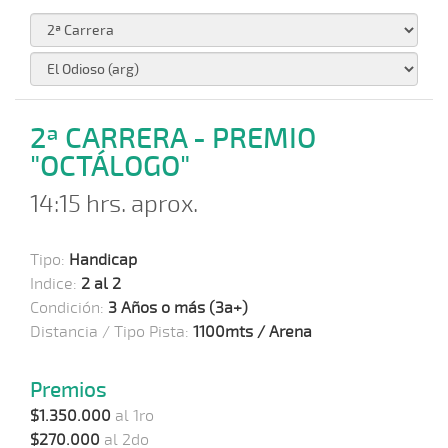
2ª CARRERA - PREMIO
"OCTÁLOGO"
14:15 hrs. aprox.
Tipo:
Handicap
Indice:
2 al 2
Condición:
3 Años o más (3a+)
Distancia / Tipo Pista:
1100mts / Arena
Premios
$1.350.000
al 1ro
$270.000
al 2do