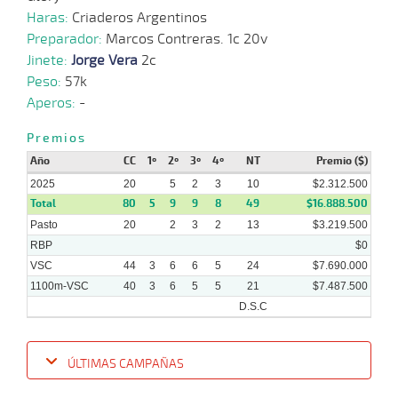
Haras:
Criaderos Argentinos
Preparador:
Marcos Contreras. 1c 20v
Jinete:
Jorge Vera
2c
Peso:
57k
Aperos:
-
Premios
Año
CC
1º
2º
3º
4º
NT
Premio ($)
2025
20
5
2
3
10
$2.312.500
Total
80
5
9
9
8
49
$16.888.500
Pasto
20
2
3
2
13
$3.219.500
RBP
$0
VSC
44
3
6
6
5
24
$7.690.000
1100m-VSC
40
3
6
5
5
21
$7.487.500
D.S.C
ÚLTIMAS CAMPAÑAS