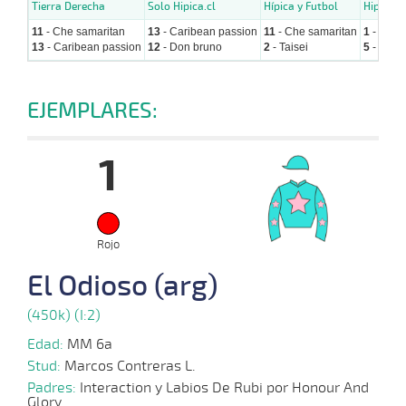
Tierra Derecha
Solo Hipica.cl
Hípica y Futbol
Hipicos.
11
- Che samaritan
13
- Caribean passion
11
- Che samaritan
1
- El od
13
- Caribean passion
12
- Don bruno
2
- Taisei
5
- Topac
EJEMPLARES:
1
Rojo
El Odioso (arg)
(450k) (I:2)
Edad:
MM 6a
Stud:
Marcos Contreras L.
Padres:
Interaction y Labios De Rubi por Honour And
Glory