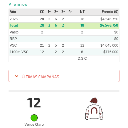
Premios
Año
CC
1º
2º
3º
4º
NT
Premio ($)
2025
28
2
6
2
18
$4.546.750
Total
28
2
6
2
18
$4.546.750
Pasto
2
2
$0
RBP
$0
VSC
21
2
5
2
12
$4.045.000
1100m-VSC
12
2
2
8
$775.000
D.S.C
ÚLTIMAS CAMPAÑAS
Fecha
Hipo
Distancia
Indice
Tiempo
Cuerpada
Div
Tipo
Lº
P
12
12-
11-
VS
1100m
2 al 2
1:09:92
1/2
4,6
Hand.
2º
439
2025
Verde Claro
05-