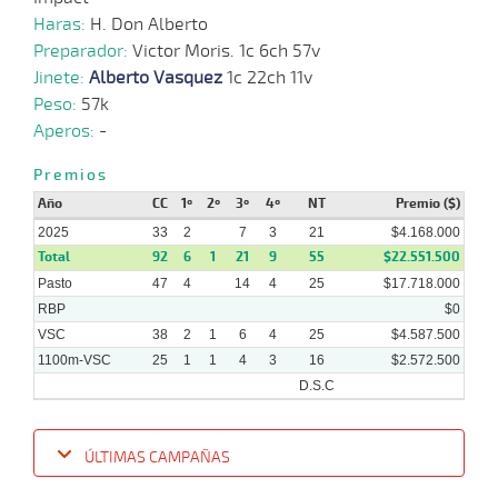
Haras:
H. Don Alberto
08-
10-
VS
1100m
3 al 3
1:09:20
5 1/4
24,0
Hand.
7º
420k
Preparador:
Victor Moris. 1c 6ch 57v
2025
Jinete:
Alberto Vasquez
1c 22ch 11v
Peso:
57k
Aperos:
-
29-
09-
VS
1100m
5 al 4
1:08:99
5 1/2
13,7
Hand.
7º
421k
2025
Premios
Año
CC
1º
2º
3º
4º
NT
Premio ($)
2025
33
2
7
3
21
$4.168.000
07-
09-
VS
1100m
5 al 3
1:08:32
11 3/4
10,0
Hand.
7º
416k
Total
92
6
1
21
9
55
$22.551.500
2025
Pasto
47
4
14
4
25
$17.718.000
RBP
$0
VSC
38
2
1
6
4
25
$4.587.500
1100m-VSC
25
1
1
4
3
16
$2.572.500
D.S.C
ÚLTIMAS CAMPAÑAS