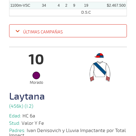
1100m-VSC
34
4
2
9
19
$2.467.500
D.S.C
ÚLTIMAS CAMPAÑAS
Fecha
Hipo
Distancia
Indice
Tiempo
Cuerpada
Div
Tipo
Lº
Pe
10
12-
11-
VS
1100m
2 al 2
1:09:92
8 3/4
21,4
Hand.
7º
420k
2025
Morado
29-
Laytana
10-
VS
1100m
3 al 2
1:09:88
8 3/4
23,8
Hand.
8º
421k
2025
(456k) (I:2)
Edad:
HC 6a
19-
10-
VS
1100m
2 al 2
1:10:80
3/4
15,8
Hand.
2º
419k
Stud:
Valor Y Fe
2025
Padres:
Ivan Denisovich y Lluvia Impactante por Total
Impact