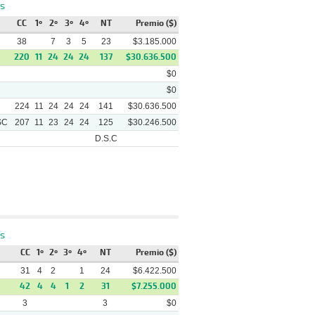
s
CC
1º
2º
3º
4º
NT
Premio ($)
38
7
3
5
23
$3.185.000
220
11
24
24
24
137
$30.636.500
$0
$0
224
11
24
24
24
141
$30.636.500
SC
207
11
23
24
24
125
$30.246.500
D.S.C
Pista
Ganador
Video
Mipipo - (4 1/2) Todo Cambia
s
Arena
- ()
CC
1º
2º
3º
4º
NT
Premio ($)
Muy Avispada - (3/4)
Arena
Caribean Passion - (2 1/2)
31
4
2
1
24
$6.422.500
Oppa
42
4
4
1
2
31
$7.255.000
Alives - (3/4) Japoneitor - (1)
Arena
3
3
$0
Che Samaritan