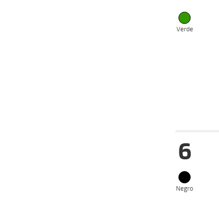
02-11-
VS
2025
19-10-
VS
2025
Verde
05-10-
CH
2025
24-04-
VS
2024
17-04-
VS
2024
Fecha
Hip
6
12-11-
VS
2025
05-11-
VS
2025
Negro
04-08-
VS
2025
16-07-
VS