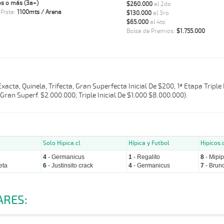
s o más (3a+)
$260.000
al 2do
 Pista:
1100mts / Arena
$130.000
al 3ro
$65.000
al 4to
Bolsa de Premios:
$1.755.000
Exacta, Quinela, Trifecta, Gran Superfecta Inicial De $200, 1ª Etapa Triple 
 Gran Superf. $2.000.000; Triple Inicial De $1.000 $8.000.000).
Solo Hipica.cl
Hípica y Futbol
Hipicos.
4
- Germanicus
1
- Regalito
8
- Mipi
eta
6
- Justinsito crack
4
- Germanicus
7
- Bruno
ARES: