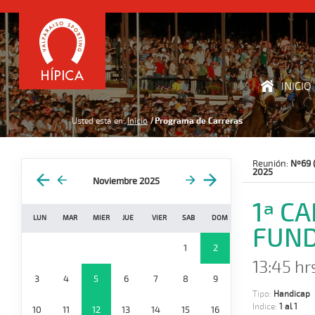
INICIO
Usted está en:
Inicio
Programa de Carreras
Reunión:
Nº69 
2025
Noviembre 2025
1ª C
LUN
MAR
MIER
JUE
VIER
SAB
DOM
FUN
1
2
13:45 hr
3
4
5
6
7
8
9
Tipo:
Handicap
Indice:
1 al 1
10
11
12
13
14
15
16