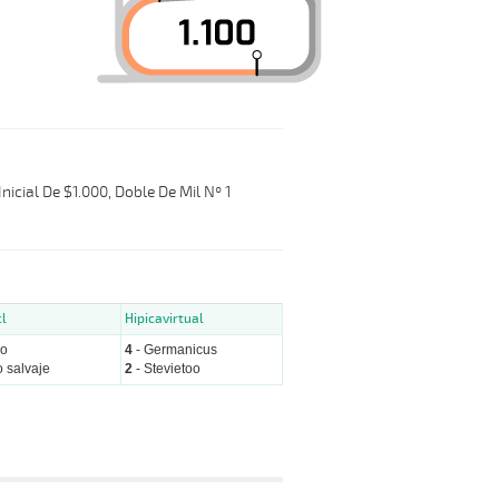
Inicial De $1.000, Doble De Mil Nº 1
cl
Hipicavirtual
po
4
- Germanicus
 salvaje
2
- Stevietoo