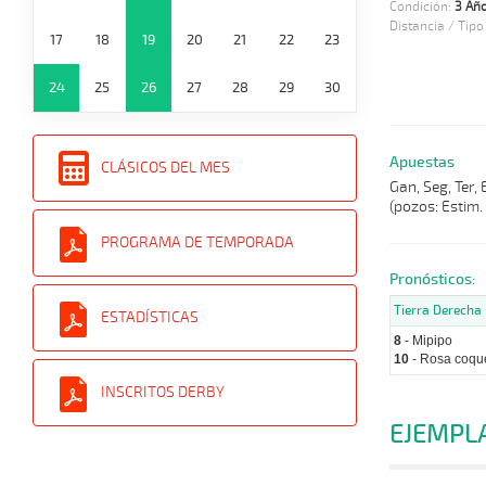
Condición:
3 Año
Distancia / Tipo
17
18
19
20
21
22
23
24
25
26
27
28
29
30
Apuestas
CLÁSICOS DEL MES
Gan, Seg, Ter, 
(pozos: Estim.
PROGRAMA DE TEMPORADA
Pronósticos:
Tierra Derecha
ESTADÍSTICAS
8
- Mipipo
10
- Rosa coqu
INSCRITOS DERBY
EJEMPL