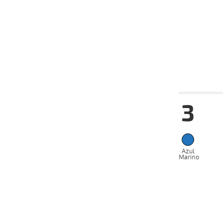
15-10-
VS
2025
08-10-
VS
2025
06-10-
VS
2025
Fecha
Hip
3
12-11-
VS
2025
05-11-
VS
2025
22-10-
Azul
VS
2025
Marino
15-10-
VS
2025
06-10-
VS
2025
29-09-
VS
2025