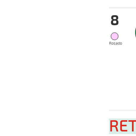
Fecha
Hip
8
12-11-
VS
2025
02-11-
VS
2025
27-10-
VS
2025
Rosado
19-10-
VS
2025
08-10-
VS
2025
25-09-
HC
2025
Fecha
Hip
12-11-
RE
VS
2025
02-11-
VS
2025