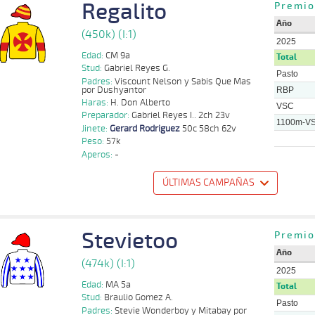
Regalito
Premio
Año
(450k) (I:1)
2025
Edad:
CM 9a
Total
Stud:
Gabriel Reyes G.
Pasto
Padres:
Viscount Nelson y Sabis Que Mas
por Dushyantor
RBP
Haras:
H. Don Alberto
VSC
Preparador:
Gabriel Reyes I.. 2ch 23v
1100m-V
Jinete:
Gerard Rodriguez
50c 58ch 62v
Peso:
57k
Aperos:
-
ÚLTIMAS CAMPAÑAS
o
Distancia
Indice
Tiempo
Cuerpada
Div
Tipo
Lº
Peso
Jinete
Stevietoo
Gerard
Premio
1100m
1 al 1
1:10:64
19 1/4
7,0
Hand.
11º
453k/57k
Rodriguez
Año
(474k) (I:1)
Gerard
1100m
1 al 1
1:10:28
7 1/2
9,8
Hand.
7º
450k/57k
2025
Rodriguez
Edad:
MA 5a
Total
Stud:
Braulio Gomez A.
Sebastian
1100m
2 al 2
1:10:80
6 1/2
16,6
Hand.
8º
450k/57k
Pasto
Marin
Padres:
Stevie Wonderboy y Mitabay por