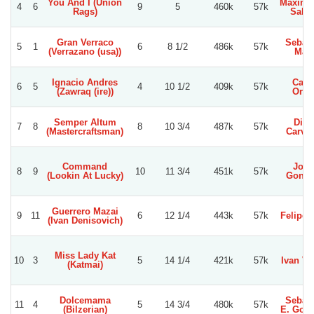
You And I (Union
Maximil
4
6
9
5
460k
57k
Rags)
Salin
Gran Verraco
Sebast
5
1
6
8 1/2
486k
57k
(Verrazano (usa))
Mari
Ignacio Andres
Carl
6
5
4
10 1/2
409k
57k
(Zawraq (ire))
Orte
Semper Altum
Dieg
7
8
8
10 3/4
487k
57k
(Mastercraftsman)
Carva
Command
Joh
8
9
10
11 3/4
451k
57k
(Lookin At Lucky)
Gonza
Guerrero Mazai
9
11
6
12 1/4
443k
57k
Felipe 
(Ivan Denisovich)
Miss Lady Kat
10
3
5
14 1/4
421k
57k
Ivan Va
(Katmai)
Dolcemama
Sebast
11
4
5
14 3/4
480k
57k
(Bilzerian)
E. Gonz