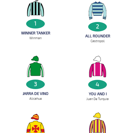
1
2
WINNER TANKER
ALL ROUNDER
Winman
Castropol
3
4
JARRA DE VINO
YOU AND I
Alicahue
Juan De Turquia