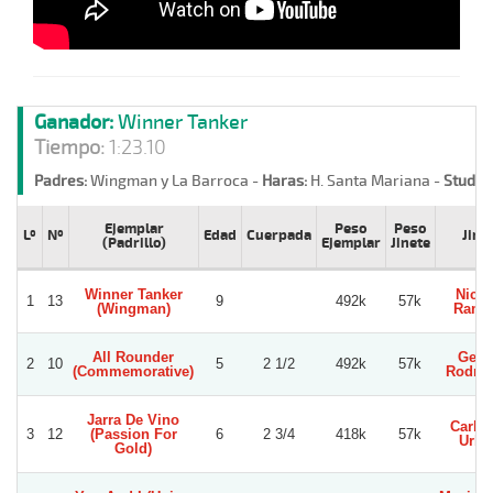
Ganador:
Winner Tanker
Tiempo:
1:23.10
Padres:
Wingman y La Barroca -
Haras:
H. Santa Mariana -
Stud:
W
Ejemplar
Peso
Peso
Lº
Nº
Edad
Cuerpada
Jine
(Padrillo)
Ejemplar
Jinete
Winner Tanker
Nicol
1
13
9
492k
57k
(Wingman)
Ramir
All Rounder
Gera
2
10
5
2 1/2
492k
57k
(Commemorative)
Rodrig
Jarra De Vino
Carlos
3
12
(Passion For
6
2 3/4
418k
57k
Urbi
Gold)