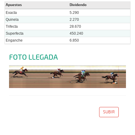
Apuestas
Dividendo
Exacta
5.290
Quinela
2.270
Trifecta
28.670
Superfecta
450.240
Enganche
6.850
FOTO LLEGADA
SUBIR