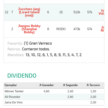
Zucchero (arg)
Isra
12
7
(Lizard Island
6
15
512k
57k
Villag
(usa))
Jiangsu Bobby
Jorg
2
(Shanghai
8
RODO
473k
57k
Rive
Bobby)
Favorito:
(1) Gran Verraco
Retiros:
Corrieron todos.
Mandiles:
13, 10, 12, 6, 1, 5, 8, 9, 11, 3, 4, 7, 2
DIVIDENDO
Ejemplar
A Ganador
A Segundo
A Tercero
Winner Tanker
4,60
2,40
1,50
All Rounder
2,90
2,00
Jarra De Vino
2,30