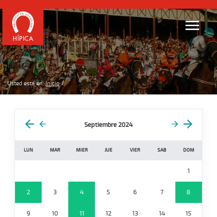
Usted está en:
Inicio
Septiembre 2024
LUN
MAR
MIER
JUE
VIER
SAB
DOM
1
2
3
4
5
6
7
8
9
10
11
12
13
14
15