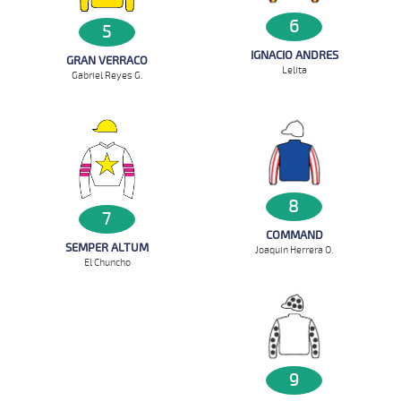
6
5
IGNACIO ANDRES
GRAN VERRACO
Lelita
Gabriel Reyes G.
8
7
COMMAND
SEMPER ALTUM
Joaquin Herrera O.
El Chuncho
9