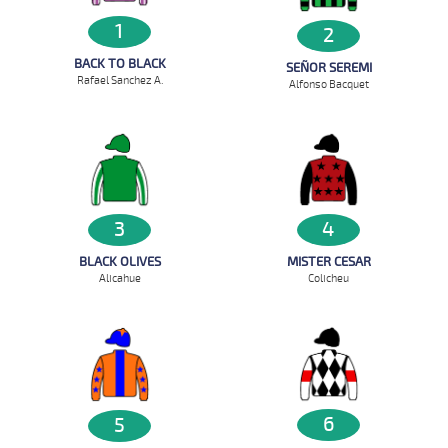
1
2
BACK TO BLACK
SEÑOR SEREMI
Rafael Sanchez A.
Alfonso Bacquet
3
4
BLACK OLIVES
MISTER CESAR
Alicahue
Colicheu
6
5