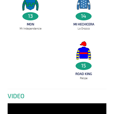
14
13
MI HECHICERA
MON
Lo Orozco
Mi Independencia
15
ROAD KING
Palipe
VIDEO