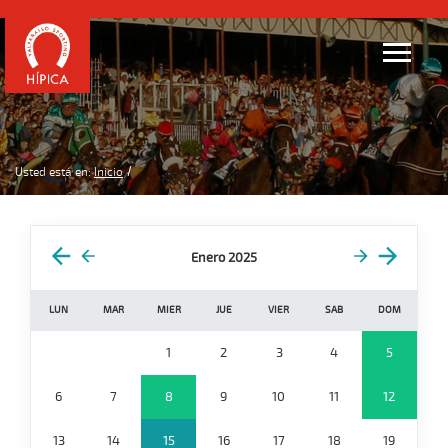
Usted está en:
Inicio
Enero 2025
LUN
MAR
MIER
JUE
VIER
SAB
DOM
1
2
3
4
5
6
7
8
9
10
11
12
13
14
15
16
17
18
19