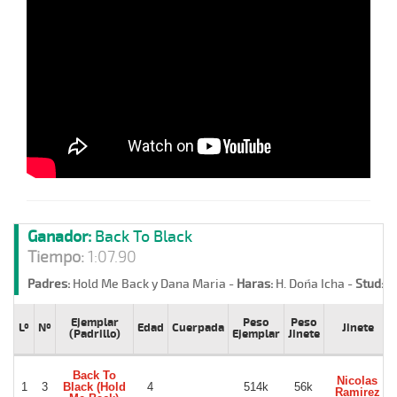
Ganador:
Back To Black
Tiempo:
1:07.90
Padres:
Hold Me Back y Dana Maria -
Haras:
H. Doña Icha -
Stud:
Ra
Ejemplar
Peso
Peso
Lº
Nº
Edad
Cuerpada
Jinete
(Padrillo)
Ejemplar
Jinete
Back To
Nicolas
1
3
Black (Hold
4
514k
56k
Ramirez