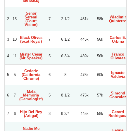
Me Back)
Señor
Seremi
Wladimir
2
15
7
2 1/2
451k
58k
(Court
Quinteros
Vision)
Black Olives
Carlos E.
3
10
7
6 1/2
445k
56k
(Scat Royal)
Urbina
Mister Cesar
Franco
4
11
5
6 3/4
439k
56k
(Mr Speaker)
Olivares
Cederic
Ignacio
5
5
(California
6
8
475k
60k
Valdivia
Chrome)
Mala
Simond
6
7
Memoria
5
8 1/2
475k
57k
Gonzalez
(Gemologist)
Hijo Del Rey
Gerard
7
6
3
9 3/4
445k
58k
(Artigal)
Rodriguez
Nadie Me
Felipe