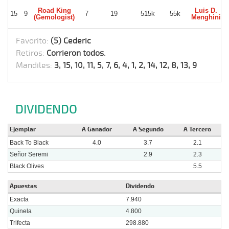
Road King
Luis D.
15
9
7
19
515k
55k
(Gemologist)
Menghini
Favorito:
(5) Cederic
Retiros:
Corrieron todos.
Mandiles:
3, 15, 10, 11, 5, 7, 6, 4, 1, 2, 14, 12, 8, 13, 9
DIVIDENDO
Ejemplar
A Ganador
A Segundo
A Tercero
Back To Black
4.0
3.7
2.1
Señor Seremi
2.9
2.3
Black Olives
5.5
Apuestas
Dividendo
Exacta
7.940
Quinela
4.800
Trifecta
298.880