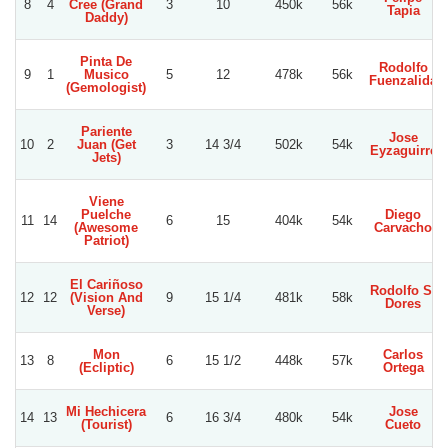
8
4
Cree (Grand
3
10
450k
56k
Tapia
Daddy)
Pinta De
Rodolfo
9
1
Musico
5
12
478k
56k
Fuenzalida
(Gemologist)
Pariente
Jose
10
2
Juan (Get
3
14 3/4
502k
54k
Eyzaguirre
Jets)
Viene
Puelche
Diego
11
14
6
15
404k
54k
(Awesome
Carvacho
Patriot)
El Cariñoso
Rodolfo S.
12
12
(Vision And
9
15 1/4
481k
58k
Dores
Verse)
Mon
Carlos
13
8
6
15 1/2
448k
57k
(Ecliptic)
Ortega
Mi Hechicera
Jose
14
13
6
16 3/4
480k
54k
(Tourist)
Cueto