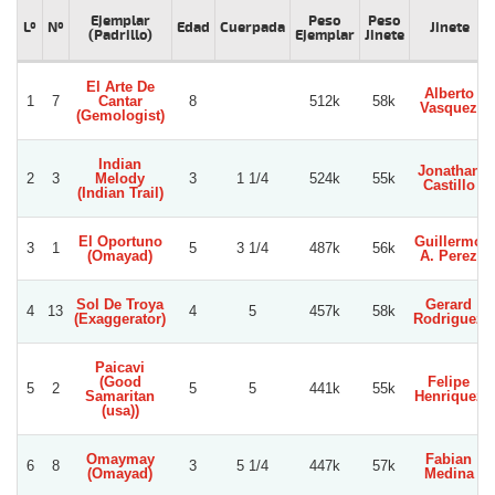
Ejemplar
Peso
Peso
Lº
Nº
Edad
Cuerpada
Jinete
(Padrillo)
Ejemplar
Jinete
El Arte De
Alberto
1
7
Cantar
8
512k
58k
Vasquez
(Gemologist)
Indian
Jonathan
2
3
Melody
3
1 1/4
524k
55k
Castillo
(Indian Trail)
El Oportuno
Guillermo
3
1
5
3 1/4
487k
56k
(Omayad)
A. Perez
Sol De Troya
Gerard
4
13
4
5
457k
58k
(Exaggerator)
Rodriguez
Paicavi
(Good
Felipe
5
2
5
5
441k
55k
Samaritan
Henriquez
(usa))
Omaymay
Fabian
6
8
3
5 1/4
447k
57k
(Omayad)
Medina