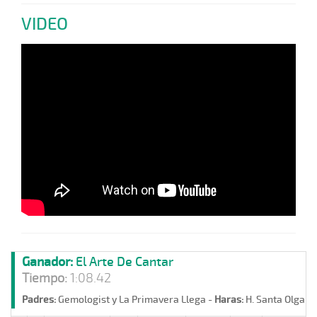
VIDEO
Ganador:
El Arte De Cantar
Tiempo:
1:08.42
Padres:
Gemologist y La Primavera Llega -
Haras:
H. Santa Olga -