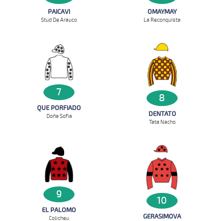
PAICAVI
OMAYMAY
Stud De Arauco
La Reconquista
7
8
QUE PORFIADO
DENTATO
Doña Sofia
Tata Nacho
9
10
EL PALOMO
GERASIMOVA
Colicheu