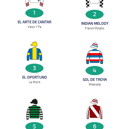
1
2
EL ARTE DE CANTAR
INDIAN MELODY
Valor Y Fe
French Potato
3
4
EL OPORTUNO
SOL DE TROYA
Le Mont
Mbarete
5
6