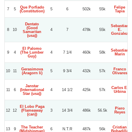
Que Porfiado
Felipe
7
5
5
6
502k
55k
(Constitution)
Tapia
Dentato
Sebastian
(Good
8
10
4
7
478k
55k
E.
Samaritan
Gonzalez
(usa))
El Palomo
Sebastian
9
4
(The Lumber
4
7 1/4
460k
58k
Marin
Guy)
Gerasimova
Franco
10
11
5
9 3/4
432k
57k
(Aragorn Ii)
Olivares
Janstar
Carlos E.
11
6
(International
4
14 1/2
425k
57k
Urbina
Star (usa))
El Lobo Paga
Piero
12
12
(Flameaway
3
14 3/4
486k
56.5k
Reyes
(can))
The Teacher
Cristian
13
9
6
N.T.R
487k
56k
(Midshipman)
Bobadilla