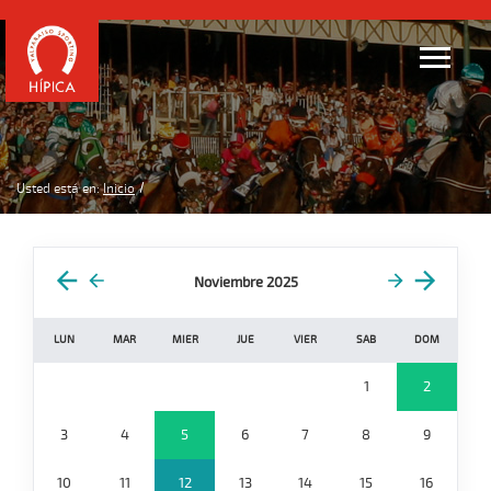
Usted está en:
Inicio
Noviembre 2025
LUN
MAR
MIER
JUE
VIER
SAB
DOM
1
2
3
4
5
6
7
8
9
10
11
12
13
14
15
16