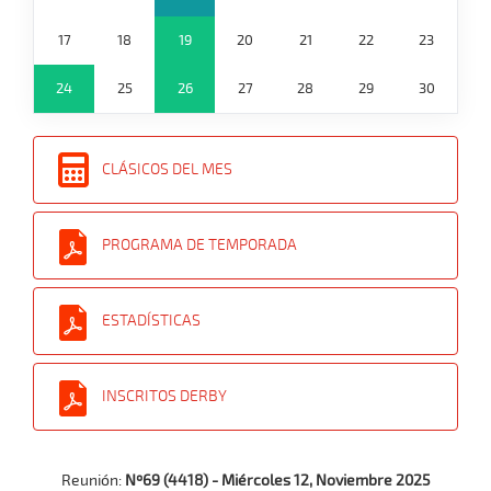
17
18
19
20
21
22
23
24
25
26
27
28
29
30
CLÁSICOS DEL MES
PROGRAMA DE TEMPORADA
ESTADÍSTICAS
INSCRITOS DERBY
Reunión:
Nº69 (4418) - Miércoles 12, Noviembre 2025