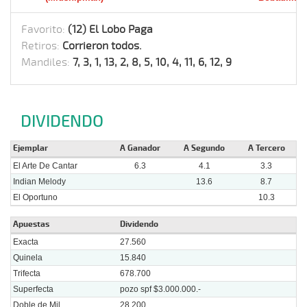
Favorito:
(12) El Lobo Paga
Retiros:
Corrieron todos.
Mandiles:
7, 3, 1, 13, 2, 8, 5, 10, 4, 11, 6, 12, 9
DIVIDENDO
Ejemplar
A Ganador
A Segundo
A Tercero
El Arte De Cantar
6.3
4.1
3.3
Indian Melody
13.6
8.7
El Oportuno
10.3
Apuestas
Dividendo
Exacta
27.560
Quinela
15.840
Trifecta
678.700
Superfecta
pozo spf $3.000.000.-
Doble de Mil
28.200