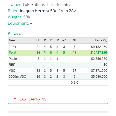
Trainer:
Luis Salinas T.. 2c 1ch 56v
10-
14 al
Rider:
07-
VS
Joaquin Herrera
1000m
50c 44ch 28v
0:57:50
4 1/4
5,8
Hand.
4º
422k/5
10
2024
Weight:
58k
Equipment:
-
Prizes
27-
05-
VS
1300m
1:18:84
10 1/2
24,6
Clasi.
9º
420k/5
2024
Year
CC
1º
2º
3º
4º
NT
Prize ($)
2024
21
4
5
3
3
6
$9.132.250
Total
36
4
6
4
5
17
$10.127.250
05-
Pasto
3
1
1
1
$2.756.250
05-
VS
1000m
9 al 7
0:56:62
12,2
Hand.
1º
421k/5
2024
RBP
$0
VSC
33
3
5
3
5
17
$7.371.000
1000m-VSC
16
3
2
2
3
6
$5.580.000
D.S.C
LAST CAMPAINS
Date
Turf
Distance
Index
Time
Distance
Ret
Type
Pº
Weigh