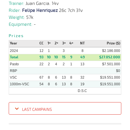
Trainer:
Juan Garcia. 14v
10-
Rider:
Felipe Henriquez
26c 7ch 31v
07-
VS
1000m
8 al 5
0:58:01
3
5,2
Hand.
4º
430k/5
2024
Weight:
57k
Equipment:
-
Prizes
03-
Year
CC
1º
2º
3º
4º
NT
Prize ($)
07-
VS
1000m
9 al 2
0:56:46
PCZ
4,5
Hand.
2º
432k/5
2024
2024
12
1
3
8
$2.186.000
Total
93
10
10
15
9
49
$27.052.000
Pasto
22
2
4
2
1
13
$7.501.000
RBP
$0
29-
10 al
05-
VS
1000m
0:57:92
1 1/2
4,5
Hand.
5º
437k/5
VSC
67
8
6
13
8
32
$19.551.000
2
2024
1000m-VSC
54
8
6
13
8
19
$19.551.000
D.S.C
LAST CAMPAINS
Date
Turf
Distance
Index
Time
Distance
Ret
Type
Pº
Weigh