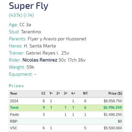
13 al
Super Fly
08-
VS
1100m
1:07:49
10 1/2
10,2
Hand.
5º
450k/5
10
2024
(437k) (I:14)
Age:
CC 3a
31-
16 al
07-
VS
1000m
0:57:42
5 1/4
10,9
Hand.
7º
452k/5
Stud:
Tarantino
7
2024
Parents:
Flyer y Aravis por Hussonet
Haras:
H. Santa Marta
Trainer:
Gabriel Reyes I.. 25v
22-
24 al
Rider:
Nicolas Ramirez
30c 17ch 36v
07-
VS
1000m
0:56:76
3 3/4
16,6
Hand.
3º
450k/5
13
2024
Weight:
59k
Equipment:
-
Prizes
10-
14 al
07-
VS
1000m
0:57:50
5 1/4
3,3
Hand.
5º
452k/5
Year
CC
1º
2º
3º
4º
NT
Prize ($)
10
2024
2024
8
1
1
6
$6.058.750
Total
9
1
1
1
6
$6.996.250
Pasto
3
1
1
1
$1.496.250
03-
24 al
RBP
$0
07-
VS
1000m
0:57:93
4
4,6
Hand.
4º
450k/5
11
2024
VSC
6
1
5
$5.500.000