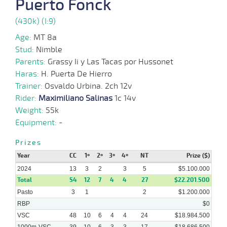
Puerto Fonck
2024
(430k) (I:9)
Age:
MT 8a
26-
06-
VS
1300m
1:20:39
7 1/2
11,7
Clasi.
4º
465k/5
Stud:
Nimble
2024
Parents:
Grassy Ii y Las Tacas por Hussonet
Haras:
H. Puerta De Hierro
Trainer:
Osvaldo Urbina. 2ch 12v
16-
16 al
06-
VS
1100m
1:06:73
6 1/2
3,1
Hand.
3º
475k/5
11
Rider:
Maximiliano Salinas
1c 14v
2024
Weight:
55k
Equipment:
-
22-
Prizes
05-
VS
1100m
8 al 6
1:06:16
4,9
Hand.
1º
474k/5
2024
Year
CC
1º
2º
3º
4º
NT
Prize ($)
2024
13
3
2
3
5
$5.100.000
Total
54
12
7
4
4
27
$22.201.500
12-
Pasto
3
1
2
$1.200.000
04-
CHS
1000m
7 al 6
1:00:04
2 1/2
1,6
Hand.
4º
470k/5
2024
RBP
$0
VSC
48
10
6
4
4
24
$18.984.500
1000m-VSC
39
10
6
3
3
17
$18.686.500