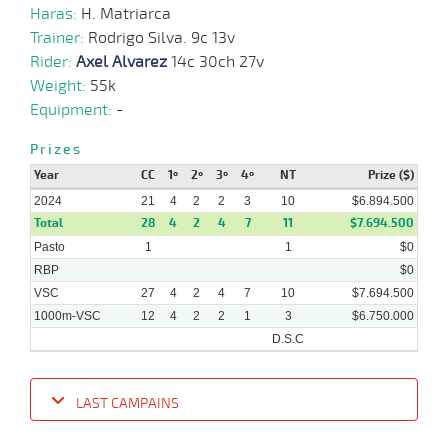
Haras:
H. Matriarca
Trainer:
Rodrigo Silva. 9c 13v
01-
Rider:
Axel Alvarez
14c 30ch 27v
05-
VS
1300m
1:16:70
8
23,6
Clasi.
6º
430k/5
2024
Weight:
55k
Equipment:
-
Prizes
15-
03-
CHS
1200m
1:08:98
5 1/4
17,5
Cond.
4º
430k/5
2024
Year
CC
1º
2º
3º
4º
NT
Prize ($)
2024
21
4
2
2
3
10
$6.894.500
Total
28
4
2
4
7
11
$7.694.500
Pasto
1
1
$0
RBP
$0
VSC
27
4
2
4
7
10
$7.694.500
1000m-VSC
12
4
2
2
1
3
$6.750.000
D.S.C
LAST CAMPAINS
Date
Turf
Distance
Index
Time
Distance
Ret
Type
Pº
Weigh