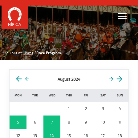
You are at:
Home
Race Program
August 2024
MON
TUE
WED
THU
FRI
SAT
SUN
1
2
3
4
5
6
7
8
9
10
11
12
13
14
15
16
17
18