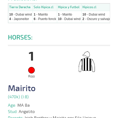
Tierra Derecha
Solo Hipica.cl
Hípica y Futbol
Hipicos.cl
Hip
10
- Dubai wind
1
- Mairito
1
- Mairito
10
- Dubai wind
1
- 
4
- Japoneitor
6
- Puerto fonck
10
- Dubai wind
2
- Oscuro y salvaje
10
-
HORSES:
1
Rojo
Mairito
(470k) (I:8)
Age:
MA 8a
Stud:
Angelito
Parents:
Irish Brother y Mairita por Fils Unique