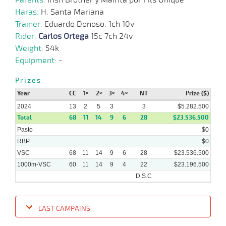
Haras:
H. Santa Mariana
Trainer:
Eduardo Donoso. 1ch 10v
Rider:
Carlos Ortega
15c 7ch 24v
Weight:
54k
Equipment:
-
Prizes
Year
CC
1º
2º
3º
4º
NT
Prize ($)
2024
13
2
5
3
3
$5.282.500
Total
68
11
14
9
6
28
$23.536.500
Pasto
$0
RBP
$0
VSC
68
11
14
9
6
28
$23.536.500
1000m-VSC
60
11
14
9
4
22
$23.196.500
D.S.C
LAST CAMPAINS