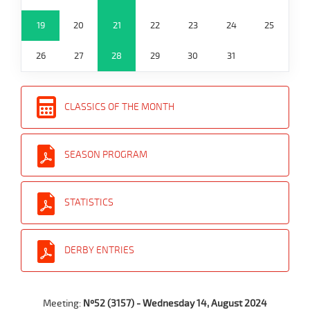
19
20
21
22
23
24
25
26
27
28
29
30
31
CLASSICS OF THE MONTH
SEASON PROGRAM
STATISTICS
DERBY ENTRIES
Meeting:
Nº52 (3157) - Wednesday 14, August 2024