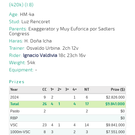
(420k) (I:8)
Age:
HM 4a
17-
07-
VS
1000m
0:59:35
19,1
Cond.
1º
437k/
Stud:
Luz Rencoret
2024
Parents:
Exaggerator y Muy Euforica por Sadlers
Congress
Haras:
H. Doña Icha
08-
07-
VS
1100m
1:10:11
21 1/4
24,3
Cond.
12º
436k/
Trainer:
Osvaldo Urbina. 2ch 12v
2024
Rider:
Ignacio Valdivia
18c 23ch 16v
Weight:
54k
Equipment:
-
Prizes
Year
CC
1º
2º
3º
4º
NT
Prize ($)
2024
9
2
1
6
$2.826.000
Total
26
4
1
4
17
$9.841.000
Pasto
2
2
$0
RBP
$0
VSC
23
4
1
4
14
$9.841.000
1000m-VSC
8
3
2
3
$7.551.000