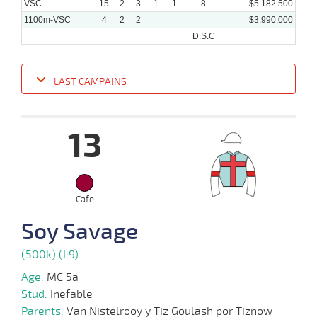
VSC
15
2
3
1
1
8
$5.182.500
1100m-VSC
4
2
2
$3.990.000
D.S.C
LAST CAMPAINS
Date
Turf
Distance
Index
Time
Distance
Ret
Type
Pº
Weigh
13
12-
02-
VS
1100m
9 al 7
1:08:26
1,9
Hand.
1º
512k/5
2025
Cafe
05-
12 al
02-
VS
1100m
1:07:96
1/2
4,7
Hand.
2º
515k/5
7
Soy Savage
2025
(500k) (I:9)
20-
Age:
MC 5a
01-
VS
1100m
4 al 2
1:08:25
2,0
Hand.
1º
520k/5
2025
Stud:
Inefable
Parents:
Van Nistelrooy y Tiz Goulash por Tiznow