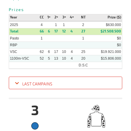
Prizes
29-
Year
CC
1º
2º
3º
4º
NT
Prize ($)
12-
VS
1100m
9 al 8
1:08:61
7 3/4
14,5
Hand.
7º
438k/
2024
2025
4
1
1
2
$630.000
Total
66
6
17
12
4
27
$21.508.500
Pasto
1
1
$0
RBP
$0
VSC
62
6
17
10
4
25
$19.921.000
1100m-VSC
52
5
13
10
4
20
$15.806.000
D.S.C
LAST CAMPAINS
Date
Turf
Distance
Index
Time
Distance
Ret
Type
Pº
Weigh
3
12-
02-
VS
1100m
9 al 7
1:08:26
11
18,9
Hand.
7º
500k/57
2025
02-