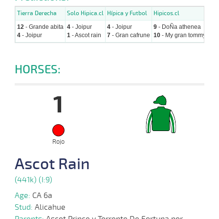
Tierra Derecha
Solo Hipica.cl
Hípica y Futbol
Hipicos.cl
Hip
12
- Grande abita
4
- Joipur
4
- Joipur
9
- DoÑa athenea
12
-
4
- Joipur
1
- Ascot rain
7
- Gran cafrune
10
- My gran tommy
13
HORSES:
1
Rojo
Ascot Rain
(441k) (I:9)
Age:
CA 6a
Stud:
Alicahue
Parents:
Ascot Prince y Torrente De Fortuna por