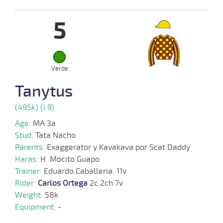
Date
Turf
Distance
Index
Time
Distance
Ret
Type
Pº
Weigh
5
12-
02-
VS
1100m
9 al 7
1:08:26
30 3/4
12,0
Hand.
13º
450k/5
2025
02-
Verde
02-
VS
1100m
7 al 6
1:08:32
4 1/2
5,5
Hand.
3º
456k/5
2025
Tanytus
20-
(495k) (I:9)
01-
VS
1100m
9 al 7
1:08:84
11 1/2
18,2
Hand.
7º
458k/5
2025
Age:
MA 3a
Stud:
Tata Nacho
23-
10 al
Parents:
Exaggerator y Kavakava por Scat Daddy
12-
VS
1100m
1:07:97
16
53,1
Hand.
12º
442k/5
8
2024
Haras:
H. Mocito Guapo
Trainer:
Eduardo Caballeria. 11v
04-
Rider:
Carlos Ortega
2c 2ch 7v
11 al
12-
VS
1100m
1:08:40
15 1/2
44,5
Hand.
12º
438k/5
10
2024
Weight:
58k
Equipment:
-
27-
11 al
11-
VS
1100m
1:07:86
RODO
39,1
Hand.
º
440k/5