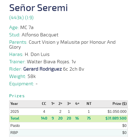
2025
Señor Seremi
(443k) (I:9)
22-
01-
VS
1100m
5 al 3
1:09:35
8,5
Hand.
1º
496k/
Age:
MC 7a
2025
Stud:
Alfonso Bacquet
Parents:
Court Vision y Malusita por Honour And
Glory
20-
01-
VS
1100m
4 al 2
1:08:25
3
7,4
Hand.
2º
500k/
Haras:
H. Don Luis
2025
Trainer:
Walter Biava Rojas. 1v
Rider:
Gerard Rodriguez
6c 2ch 8v
12-
Weight:
58k
01-
VS
1100m
7 al 5
1:08:42
11 3/4
26,0
Hand.
10º
501k/
2025
Equipment:
-
Prizes
05-
01-
VS
1100m
7 al 6
1:08:23
10 1/4
11,8
Hand.
7º
500k/
Year
CC
1º
2º
3º
4º
NT
Prize ($)
2025
2025
4
2
1
1
$1.050.000
Total
140
9
20
20
16
75
$31.889.500
Pasto
$0
RBP
$0