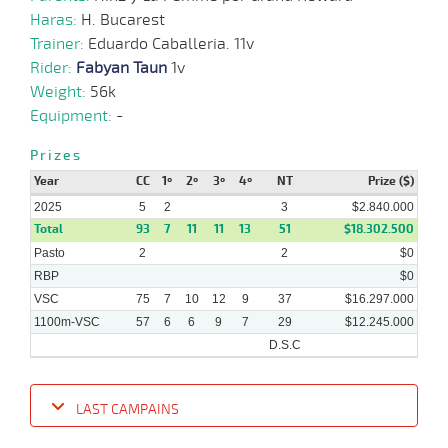
Haras:
H. Bucarest
Trainer:
Eduardo Caballeria. 11v
Rider:
Fabyan Taun
1v
15-
13 al
01-
VS
1100m
1:07:90
2 1/2
6,1
Hand.
2º
451k/5
5
Weight:
56k
2025
Equipment:
-
Prizes
08-
Year
CC
1º
2º
3º
4º
NT
Prize ($)
01-
VS
1100m
9 al 7
1:08:03
3
26,2
Hand.
3º
445k/5
2025
2025
5
2
3
$2.840.000
Total
93
7
11
11
13
51
$18.302.500
Pasto
2
2
$0
29-
RBP
$0
12-
VS
1100m
9 al 8
1:08:61
14 3/4
54,2
Hand.
12º
450k/5
2024
VSC
75
7
10
12
9
37
$16.297.000
1100m-VSC
57
6
6
9
7
29
$12.245.000
D.S.C
LAST CAMPAINS