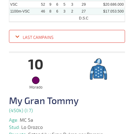
VSC
52
9
6
5
3
29
$20.686.000
1100m-VSC
46
8
6
3
2
27
$17.053.500
D.S.C
LAST CAMPAINS
Date
Turf
Distance
Index
Time
Distance
Ret
Type
Pº
Weig
10
12-
02-
VS
1100m
9 al 7
1:08:26
13 3/4
22,0
Hand.
8º
473k/
2025
Morado
02-
02-
VS
1100m
3 al 2
1:09:15
8,9
Hand.
1º
472k/
My Gran Tommy
2025
(450k) (I:7)
Age:
MC 5a
15-
01-
VS
1100m
4 al 2
1:08:01
13 1/4
9,5
Hand.
13º
469k/
Stud:
Lo Orozco
2025