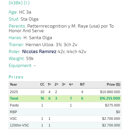
(438k) (I:)
26-
21 al
Age:
HC 3a
03-
VS
1100m
1:08:77
2 1/2
4,3
Hand.
3º
420k/5
16
2025
Stud:
Sta Olga
Parents:
Patternrecognition y M. Raye (usa) por To
Honor And Serve
03-
17 al
03-
VS
1100m
1:07:74
PCZ
5,7
Hand.
2º
416k/5
Haras:
H. Santa Olga
13
2025
Trainer:
Hernan Ulloa. 31c 3ch 2v
Rider:
Nicolas Ramirez
42c 44ch 42v
12-
12 al
Weight:
59k
02-
VS
1100m
1:08:99
5,5
Hand.
1º
418k/5
10
2025
Equipment:
-
Prizes
Year
CC
1º
2º
3º
4º
NT
Prize ($)
2025
10
4
2
4
$10.860.000
Total
16
6
3
1
6
$16.255.000
Pasto
1
1
$275.000
RBP
$0
VSC
1
1
$2.700.000
1200m-VSC
1
1
$2.700.000