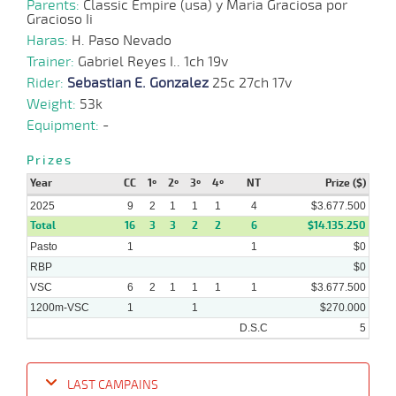
04-
HCH
1200m
1:13:84
2 1/2
3,5
Hand.
3º
455k/5
Parents:
Classic Empire (usa) y Maria Graciosa por
8
2025
Gracioso Ii
Haras:
H. Paso Nevado
22-
Trainer:
Gabriel Reyes I.. 1ch 19v
03-
HCH
1200m
9 al 8
1:12:64
2 1/2
1,8
Hand.
3º
452k/5
2025
Rider:
Sebastian E. Gonzalez
25c 27ch 17v
Weight:
53k
24-
Equipment:
-
02-
CHS
1000m
0:58:88
2,9
Cond.
1º
450k/5
2025
Prizes
Year
CC
1º
2º
3º
4º
NT
Prize ($)
2025
9
2
1
1
1
4
$3.677.500
Total
16
3
3
2
2
6
$14.135.250
Pasto
1
1
$0
RBP
$0
VSC
6
2
1
1
1
1
$3.677.500
1200m-VSC
1
1
$270.000
D.S.C
5
LAST CAMPAINS