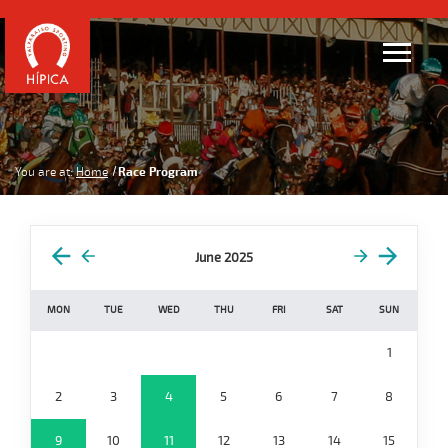
You are at:
Home
Race Program
June 2025
MON
TUE
WED
THU
FRI
SAT
SUN
1
2
3
4
5
6
7
8
9
10
11
12
13
14
15