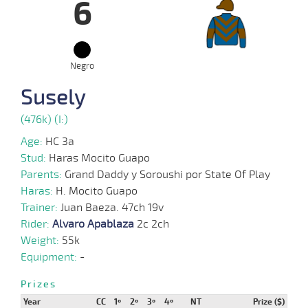
6
13-
16 al
06-
CHS
1000m
0:58:47
10,2
Hand.
1º
479k/
12
2025
Negro
25-
18 al
05-
CHS
1200m
1:11:43
13 3/4
13,7
Hand.
14º
480k/
14
2025
Susely
(476k) (I:)
09-
17 al
05-
CHS
1200m
1:10:44
20 1/4
6,6
Hand.
11º
491k/
13
Age:
HC 3a
2025
Stud:
Haras Mocito Guapo
Parents:
Grand Daddy y Soroushi por State Of Play
07-
Haras:
H. Mocito Guapo
23 al
12-
HCH
1200m
1:10:41
11 3/4
12
Hand.
14º
477k/
21
2024
Trainer:
Juan Baeza. 47ch 19v
Rider:
Alvaro Apablaza
2c 2ch
Weight:
55k
15-
Equipment:
-
19 al
11-
CHS
1200m
1:12:51
PCZ
6,4
Hand.
2º
480k/
16
2024
Prizes
Year
CC
1º
2º
3º
4º
NT
Prize ($)