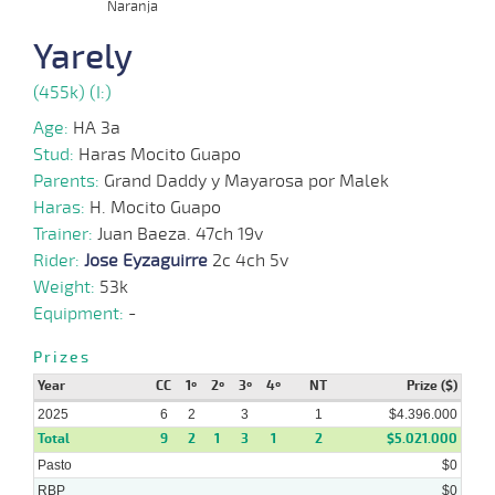
Naranja
22-
22 al
03-
HCH
1200m
1:11:49
1
2,1
Hand.
2º
473k/
18
Yarely
2025
(455k) (I:)
01-
12 al
03-
HCH
1200m
1:11:34
2
Hand.
1º
470k/
Age:
HA 3a
11
2025
Stud:
Haras Mocito Guapo
Parents:
Grand Daddy y Mayarosa por Malek
31-
Haras:
H. Mocito Guapo
08-
HCH
1600m
1:34:67
12 3/4
61,9
Clasi.
6º
469k/
2024
Trainer:
Juan Baeza. 47ch 19v
Rider:
Jose Eyzaguirre
2c 4ch 5v
Weight:
53k
17-
05-
CHS
1200m
1:10:13
24
6,5
Clasi.
11º
476k/
Equipment:
-
2024
Prizes
Year
CC
1º
2º
3º
4º
NT
Prize ($)
2025
6
2
3
1
$4.396.000
Total
9
2
1
3
1
2
$5.021.000
Pasto
$0
RBP
$0