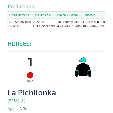
Predictions:
Tierra Derecha
Solo Hipica.cl
Hípica y Futbol
Hipicos.cl
Hip
10
- Stormy joke
3
- Aneu
10
- Stormy joke
4
- A ver si puedo
10
-
3
- Aneu
1
- La pichilonka
4
- A ver si puedo
10
- Stormy joke
8
- 
HORSES:
1
Rojo
La Pichilonka
(535k) (I:)
Age:
HA 3a