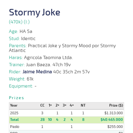
12-
Stormy Joke
03-
VS
1300m
1:17:49
12
3,9
Clasi.
8º
502k/5
2025
(470k) (I:)
Age:
HA 5a
22-
Stud:
Identic
01-
VS
1300m
1:17:18
1/2
13,5
Clasi.
2º
500k/5
2025
Parents:
Practical Joke y Stormy Mood por Stormy
Atlantic
Haras:
Agricola Taomina Ltda.
Trainer:
Juan Baeza. 47ch 19v
09-
Rider:
Jaime Medina
40c 35ch 2m 57v
12-
VS
1200m
1:13:91
8 1/2
15,2
Clasi.
3º
502k/5
2024
Weight:
61k
Equipment:
-
Prizes
13-
Year
CC
1º
2º
3º
4º
NT
Prize ($)
11-
VS
1300m
1:19:75
23 1/2
17,3
Clasi.
8º
500k/5
2024
2025
3
1
1
1
$1.313.000
Total
28
10
4
2
4
8
$40.465.000
Pasto
1
1
$255.000