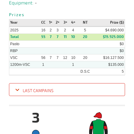
Equipment:
-
Prizes
Year
CC
1º
2º
3º
4º
NT
Prize ($)
2025
16
2
3
2
4
5
$4.690.000
Total
55
7
7
11
10
20
$15.925.000
Pasto
$0
RBP
$0
VSC
56
7
7
12
10
20
$16.127.500
1200m-VSC
1
1
$135.000
D.S.C
5
LAST CAMPAINS
Date
Turf
Distance
Index
Time
Distance
Ret
Type
Pº
Weigh
3
18-
11 al
06-
VS
1100m
1:07:83
7 1/4
15,3
Hand.
8º
465k/5
9
2025