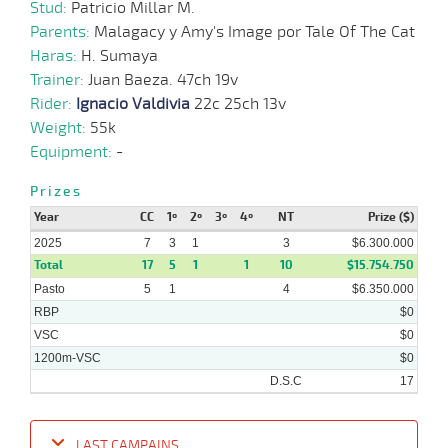
Stud:
Patricio Millar M.
Parents:
Malagacy y Amy's Image por Tale Of The Cat
Haras:
H. Sumaya
Trainer:
Juan Baeza. 47ch 19v
Rider:
Ignacio Valdivia
22c 25ch 13v
Weight:
55k
Equipment:
-
Prizes
Year
CC
1º
2º
3º
4º
NT
Prize ($)
2025
7
3
1
3
$6.300.000
Total
17
5
1
1
10
$15.754.750
Pasto
5
1
4
$6.350.000
RBP
$0
VSC
$0
1200m-VSC
$0
D.S.C
17
LAST CAMPAINS