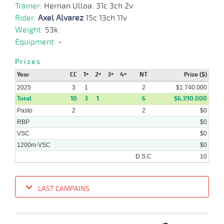
Trainer:
Hernan Ulloa. 31c 3ch 2v
Rider:
Axel Alvarez
15c 13ch 11v
24-
Weight:
53k
29 al
03-
CHS
1200m
1:10:58
9 1/2
2,6
Hand.
7º
446k/
21
2025
Equipment:
-
Prizes
Year
CC
1º
2º
3º
4º
NT
Prize ($)
16-
28 al
03-
CHS
1200m
1:11:00
4,2
Hand.
1º
451k/
19
2025
2025
3
1
2
$1.740.000
Total
10
3
1
6
$6.390.000
Pasto
2
2
$0
RBP
$0
VSC
$0
1200m-VSC
$0
D.S.C
10
LAST CAMPAINS
Date
Turf
Distance
Index
Time
Distance
Ret
Type
Pº
Weig