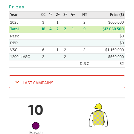
Prizes
Year
CC
1º
2º
3º
4º
NT
Prize ($)
02-
10 al
04-
VS
1300m
1:17:80
7
7,8
Hand.
6º
447k/58
2025
3
1
2
$600.000
5
2025
Total
18
4
2
2
1
9
$12.060.500
Pasto
$0
RBP
$0
VSC
6
1
2
3
$1.160.000
1200m-VSC
2
2
$560.000
D.S.C
82
LAST CAMPAINS
Date
Turf
Distance
Index
Time
Distance
Ret
Type
Pº
Weigh
10
02-
04-
VS
1300m
1:17:07
9 1/2
10,6
Clasi.
9º
500k/5
2025
Morado