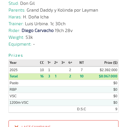
Stud:
Don Gil
18-
19 al
06-
VS
1100m
1:07:59
3,8
Hand.
1º
436k/6
Parents:
Grand Daddy y Kolinda por Layman
12
2025
Haras:
H. Doña Icha
Trainer:
Luis Urbina. 1c 30ch
04-
15 al
Rider:
Diego Carvacho
19ch 28v
06-
VS
1100m
1:07:63
3,3
Hand.
1º
436k/5
9
2025
Weight:
53k
Equipment:
-
21-
05-
VS
1100m
9 al 7
1:07:35
4,4
Hand.
1º
435k/5
Prizes
2025
Year
CC
1º
2º
3º
4º
NT
Prize ($)
2025
10
1
2
7
$2.392.000
Total
16
3
1
2
10
$8.067.000
Pasto
$0
RBP
$0
VSC
$0
1200m-VSC
$0
D.S.C
9