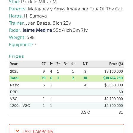
2024
Stud:
Patricio Millar M.
Parents:
Malagacy y Amys Image por Tale Of The Cat
18-
Haras:
H. Sumaya
07-
HCH
1200m
1:09:37
2 1/2
7,2
Clasi.
2º
484k/5
2024
Trainer:
Juan Baeza. 61ch 23v
Rider:
Jaime Medina
55c 41ch 3m 71v
Weight:
59k
27-
06-
HCH
1300m
1:17:49
3 1/2
4,8
Clasi.
3º
485k/5
Equipment:
-
2024
Prizes
Year
CC
1º
2º
3º
4º
NT
Prize ($)
2025
9
4
1
1
3
$9.160.000
Total
19
6
1
2
10
$18.614.750
Pasto
5
1
4
$6.350.000
RBP
$0
VSC
1
1
$2.700.000
1200m-VSC
1
1
$2.700.000
D.S.C
31
LAST CAMPAINS