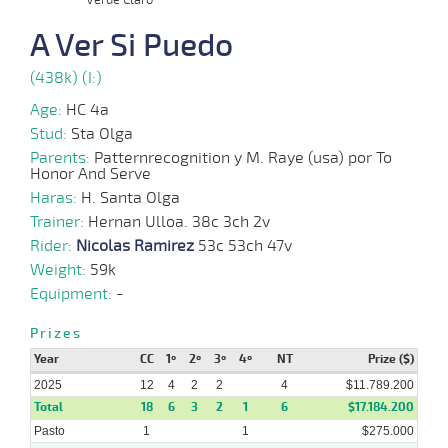
18
2025
A Ver Si Puedo
06-
(438k) (I:)
12 al
06-
CHS
1000m
0:58:98
3,7
Hand.
1º
455k/
9
2025
Age:
HC 4a
Stud:
Sta Olga
25-
Parents:
Patternrecognition y M. Raye (usa) por To
13 al
05-
CHS
1200m
1:11:30
3 3/4
7,7
Hand.
5º
454k/
Honor And Serve
9
2025
Haras:
H. Santa Olga
Trainer:
Hernan Ulloa. 38c 3ch 2v
25-
10 al
04-
CHS
1000m
0:58:91
8 1/4
2,6
Hand.
3º
455k/
Rider:
Nicolas Ramirez
53c 53ch 47v
8
2025
Weight:
59k
Equipment:
-
12-
10 al
04-
HCH
1200m
1:13:84
2 1/2
3,5
Hand.
3º
455k/
8
2025
Prizes
Year
CC
1º
2º
3º
4º
NT
Prize ($)
2025
12
4
2
2
4
$11.789.200
Total
18
6
3
2
1
6
$17.184.200
Pasto
1
1
$275.000