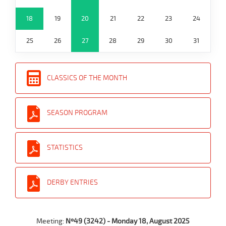
18
19
20
21
22
23
24
25
26
27
28
29
30
31
CLASSICS OF THE MONTH
SEASON PROGRAM
STATISTICS
DERBY ENTRIES
Meeting:
Nº49 (3242) - Monday 18, August 2025