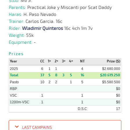
Stud:
Mv Jr.
Parents:
Practical Joke y Miscanti por Scat Daddy
09-
31 al
07-
VS
1100m
1:07:91
1 3/4
9,3
Hand.
3º
447k/5
Haras:
H. Paso Nevado
23
2025
Trainer:
Carlos Garcia. 16c
Rider:
Wladimir Quinteros
16c 4ch 1m 7v
Weight:
55k
02-
29 al
07-
VS
1100m
1:07:94
2 1/2
27,4
Hand.
4º
445k/5
20
Equipment:
-
2025
Prizes
Year
11-
CC
1º
2º
3º
4º
NT
Prize ($)
33 al
06-
VS
1100m
1:07:44
14 3/4
27,9
Hand.
8º
442k/5
23
2025
2025
6
1
1
4
$2.680.000
Total
37
5
8
3
5
16
$20.619.250
Pasto
10
2
2
1
5
$5.580.500
RBP
$0
VSC
1
1
$0
1200m-VSC
1
1
$0
D.S.C
17
LAST CAMPAINS