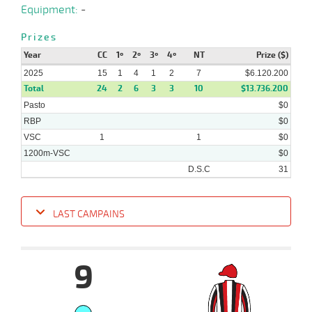
12
2025
Equipment:
-
Prizes
15-
14 al
Year
CC
1º
2º
3º
4º
NT
Prize ($)
03-
HCH
1200m
1:12:58
5
12,5
Hand.
4º
435k/
13
2025
2025
15
1
4
1
2
7
$6.120.200
Total
24
2
6
3
3
10
$13.736.200
Pasto
$0
RBP
$0
VSC
1
1
$0
1200m-VSC
$0
D.S.C
31
LAST CAMPAINS
Date
Turf
Distance
Index
Time
Distance
Ret
Type
Pº
Weig
9
18-
07-
CHS
1200m
1:09:24
5
7
Clasi.
2º
476k/
2025