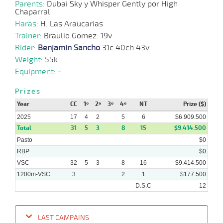
Parents:
Dubai Sky y Whisper Gently por High
Chaparral
Haras:
H. Las Araucarias
Trainer:
Braulio Gomez. 19v
Rider:
Benjamin Sancho
31c 40ch 43v
Weight:
55k
Equipment:
-
Prizes
Year
CC
1º
2º
3º
4º
NT
Prize ($)
2025
17
4
2
5
6
$6.909.500
Total
31
5
3
8
15
$9.414.500
Pasto
$0
RBP
$0
VSC
32
5
3
8
16
$9.414.500
1200m-VSC
3
2
1
$177.500
D.S.C
12
LAST CAMPAINS