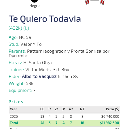
Negro
04-
07-
CHS
1300m
1:15:64
8 1/4
22,1
Clasi.
4º
453k/5
Te Quiero Todavia
2025
(432k) (I:)
27-
Age:
HC 5a
19 al
06-
CHS
1300m
1:17:47
9
12,9
Hand.
6º
449k/5
10
2025
Stud:
Valor Y Fe
Parents:
Patternrecognition y Pronta Sonrisa por
Dynamix
Haras:
H. Santa Olga
20-
11 al
Trainer:
06-
CHS
Victor Moris. 3ch 36v
1100m
1:05:74
5
3,8
Hand.
5º
458k/5
6
2025
Rider:
Alberto Vasquez
1c 16ch 8v
Weight:
53k
Equipment:
-
13-
13 al
06-
CHS
1300m
1:18:89
3 3/4
6,5
Hand.
3º
456k/5
8
2025
Prizes
Year
CC
1º
2º
3º
4º
NT
Prize ($)
2025
13
4
1
2
3
3
$6.740.000
02-
11 al
Total
41
5
7
4
7
18
$11.982.500
06-
CHS
1000m
0:58:36
2 3/4
8
Hand.
3º
454k/5
8
2025