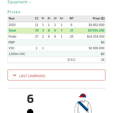
Equipment:
-
Prizes
Year
CC
1º
2º
3º
4º
NT
Prize ($)
2025
11
1
1
2
1
6
$3.852.000
Total
39
3
8
6
1
21
$17.154.250
Pasto
37
2
8
6
1
20
$14.254.250
RBP
$0
VSC
1
1
$2.900.000
1200m-VSC
$0
D.S.C
28
LAST CAMPAINS
Date
Turf
Distance
Index
Time
Distance
Ret
Type
Pº
Weigh
6
21-
07-
VS
1300m
1:17:80
4,2
Clasi.
1º
449k/5
2025