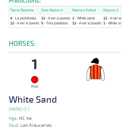
Predictions:
Tierra Derecha
Solo Hipica.cl
Hípica y Futbol
Hipicos.cl
4
- La pichilonka
12
- A ver si puedo
1
- White sand
12
- A ver si pue
12
- A ver si puedo
5
- Tres palabras
12
- A ver si puedo
1
- White sand
HORSES:
1
Rojo
White Sand
(465k) (I:)
Age:
HC 4a
Stud:
Las Araucarias