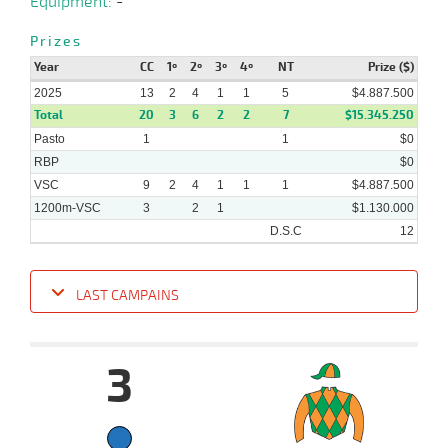
Equipment:
-
Prizes
18-
Year
CC
1º
2º
3º
4º
NT
Prize ($)
06-
VS
1100m
8 al 6
1:07:49
5 3/4
22,2
Hand.
5º
460k/5
2025
2025
13
2
4
1
1
5
$4.887.500
Total
20
3
6
2
2
7
$15.345.250
Pasto
1
1
$0
RBP
$0
VSC
9
2
4
1
1
1
$4.887.500
1200m-VSC
3
2
1
$1.130.000
D.S.C
12
LAST CAMPAINS
Date
Turf
Distance
Index
Time
Distance
Ret
Type
Pº
Weigh
3
06-
18 al
08-
VS
1200m
1:13:86
4
4,2
Hand.
2º
456k/5
12
2025