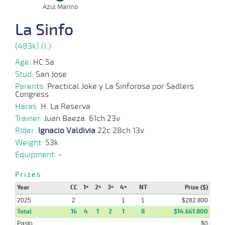
Azul Marino
La Sinfo
23-
18 al
07-
VS
1400m
1:29:27
3 1/2
5,3
Hand.
2º
456k/5
11
2025
(483k) (I:)
Age:
HC 5a
Stud:
San Jose
03-
07-
HCH
1300m
1:16:17
23 1/2
11
Clasi.
8º
459k/5
Parents:
Practical Joke y La Sinforosa por Sadlers
2025
Congress
Haras:
H. La Reserva
Trainer:
Juan Baeza. 61ch 23v
Rider:
Ignacio Valdivia
22c 28ch 13v
23-
06-
VS
1200m
1:14:08
2
4,9
Clasi.
2º
457k/5
Weight:
53k
2025
Equipment:
-
Prizes
18-
19 al
Year
CC
1º
2º
3º
4º
NT
Prize ($)
06-
VS
1100m
1:07:59
2 1/2
4,7
Hand.
4º
459k/5
12
2025
2025
2
1
1
$282.800
Total
16
4
1
2
1
8
$14.661.800
Pasto
$0