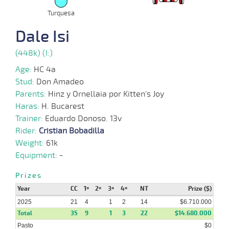
Turquesa
12-
17 al
07-
HCH
1200m
1:09:70
4,5
Hand.
1º
475k/
15
Dale Isi
2025
(448k) (I:)
Age:
HC 4a
28-
13 al
06-
HCH
1200m
1:10:63
7 3/4
9,3
Hand.
10º
473k/
11
Stud:
Don Amadeo
2025
Parents:
Hinz y Ornellaia por Kitten's Joy
Haras:
H. Bucarest
19-
11 al
Trainer:
Eduardo Donoso. 13v
06-
HCH
1400m
1:23:73
3 1/4
4,1
Hand.
2º
473k/
9
2025
Rider:
Cristian Bobadilla
Weight:
61k
29-
23 al
Equipment:
-
05-
HCH
1400m
1:22:76
15 1/4
14,2
Hand.
10º
468k/
12
2025
Prizes
Year
CC
1º
2º
3º
4º
NT
Prize ($)
08-
16 al
05-
HCH
1400m
1:26:12
2 1/4
8,9
Hand.
2º
470k/
7
2025
21
4
1
2
14
$6.710.000
2025
Total
35
9
1
3
22
$14.680.000
Pasto
$0