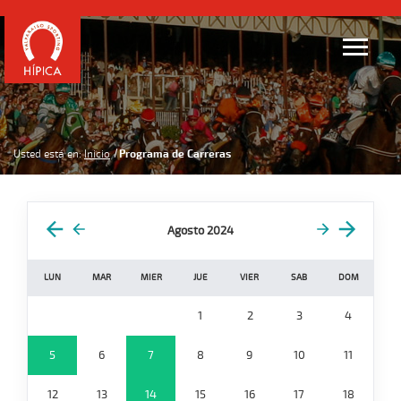
Usted está en:
Inicio
Programa de Carreras
Agosto 2024
LUN
MAR
MIER
JUE
VIER
SAB
DOM
1
2
3
4
5
6
7
8
9
10
11
12
13
14
15
16
17
18