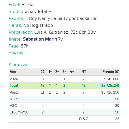
07-
VS
1100m
7 al 5
1:08:06
7
24,7
Hand.
6º
424
Edad:
HC 4a
2024
Stud:
Gracias Totales
Padres:
Il Rey Ivan y La Sally por Caesarion
17-
Haras:
No Registrado
07-
VS
1100m
9 al 5
1:07:80
18 1/2
35,7
Hand.
13º
426
2024
Preparador:
Luis A. Gutierrez. 72c 8ch 30v
Jinete:
Sebastian Marin
7v
Peso:
57k
10-
11 al
07-
VS
1100m
1:08:03
10 1/2
27,6
Hand.
6º
429
Aperos:
-
7
2024
Premios
Año
CC
1º
2º
3º
4º
NT
Premio ($)
2024
8
1
7
$245.000
Total
16
1
1
2
12
$5.726.250
Pasto
11
1
1
2
7
$5.726.250
RBP
$0
VSC
4
4
$0
1100m-VSC
2
2
$0
D.S.C
122