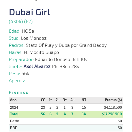
14-
08-
VS
1000m
7 al 3
0:57:93
4 1/2
17,2
Hand.
5º
473k
2024
Dubai Girl
(430k) (I:2)
07-
08-
VS
1100m
5 al 2
1:08:04
9
10,3
Hand.
7º
474k
2024
Edad:
HC 5a
Stud:
Los Mendez
31-
Padres:
State Of Play y Duba por Grand Daddy
07-
VS
1000m
5 al 2
0:58:14
5 1/4
7,4
Hand.
8º
475k
2024
Haras:
H. Mocito Guapo
Preparador:
Eduardo Donoso. 1ch 10v
24-
07-
VS
1000m
5 al 2
0:57:81
8,9
Hand.
1º
472k
Jinete:
Axel Alvarez
14c 33ch 28v
2024
Peso:
56k
Aperos:
-
17-
07-
VS
1000m
1 al 1
0:58:04
4 1/2
4,1
Hand.
2º
475k
Premios
2024
Año
CC
1º
2º
3º
4º
NT
Premio ($)
2024
23
2
2
1
3
15
$4.118.500
Total
56
6
5
4
7
34
$17.258.500
Pasto
$0
RBP
$0