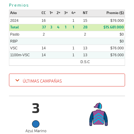
17-
Premios
07-
VS
1000m
1 al 1
0:58:04
10 3/4
51,4
Hand.
9º
386
2024
Año
CC
1º
2º
3º
4º
NT
Premio ($)
2024
16
1
15
$76.000
Total
37
3
4
1
1
28
$15.681.000
Pasto
2
2
$0
RBP
$0
VSC
14
1
13
$76.000
1100m-VSC
14
1
13
$76.000
D.S.C
ÚLTIMAS CAMPAÑAS
Fecha
Hipo
Distancia
Indice
Tiempo
Cuerpada
Div
Tipo
Lº
P
3
28-
08-
VS
1100m
3 al 2
1:09:03
5 1/4
42,9
Hand.
7º
447
2024
Azul Marino