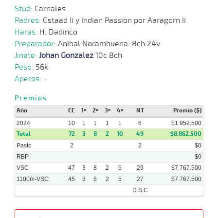
Stud:
Carnales
Padres:
Gstaad Ii y Indian Passion por Aaragorn Ii
31-
Haras:
H. Dadinco
07-
VS
1100m
1 al 1
1:10:03
12,3
Hand.
1º
510
2024
Preparador:
Anibal Norambuena. 8ch 24v
Jinete:
Johan Gonzalez
10c 8ch
Peso:
56k
17-
Aperos:
-
04-
VS
1100m
6 al 5
1:07:65
14
10,2
Hand.
10º
498
2024
Premios
Año
CC
1º
2º
3º
4º
NT
Premio ($)
27-
2024
10
1
1
1
1
6
$1.952.500
03-
VS
1100m
6 al 4
1:08:85
9
4,8
Hand.
10º
500
Total
72
3
8
2
10
49
$8.862.500
2024
Pasto
2
2
$0
RBP
$0
VSC
47
3
8
2
5
29
$7.767.500
1100m-VSC
45
3
8
2
5
27
$7.767.500
D.S.C