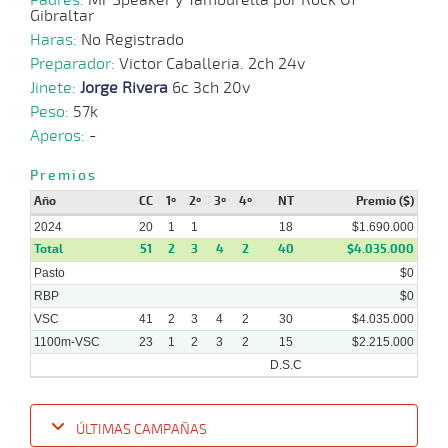
Gibraltar
Haras:
No Registrado
Preparador:
Victor Caballeria. 2ch 24v
Jinete:
Jorge Rivera
6c 3ch 20v
Peso:
57k
Aperos:
-
Premios
Año
CC
1º
2º
3º
4º
NT
Premio ($)
2024
20
1
1
18
$1.690.000
Total
51
2
3
4
2
40
$4.035.000
Pasto
$0
RBP
$0
VSC
41
2
3
4
2
30
$4.035.000
1100m-VSC
23
1
2
3
2
15
$2.215.000
D.S.C
ÚLTIMAS CAMPAÑAS