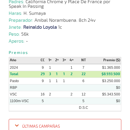
07-
VS
1000m
9 al 2
0:56:46
6 3/4
16,6
Hand.
6º
418
Padres:
California Chrome y Place De France por
2024
Speak In Passing
Haras:
H. Sumaya
Preparador:
Anibal Norambuena. 8ch 24v
29-
10 al
Jinete:
Reinaldo Loyola
1c
05-
VS
1000m
0:57:92
4 1/4
10,1
Hand.
6º
415
2
2024
Peso:
56k
Aperos:
-
Premios
22-
11 al
05-
VS
1100m
1:06:66
11 1/4
11,8
Hand.
9º
418
6
Año
CC
1º
2º
3º
4º
NT
Premio ($)
2024
2024
9
1
1
7
$1.365.000
Total
29
3
1
1
2
22
$8.593.500
Pasto
9
1
1
1
6
$3.250.000
RBP
$0
VSC
16
2
2
12
$5.343.500
1100m-VSC
5
5
$0
D.S.C
ÚLTIMAS CAMPAÑAS