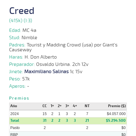
14-
08-
VS
1100m
6 al 4
1:09:02
13 1/4
22,6
Hand.
12º
453
Creed
2024
(415k) (I:3)
31-
Edad:
MC 4a
07-
VS
1100m
6 al 4
1:09:74
8 3/4
21,2
Hand.
9º
450
2024
Stud:
Nimble
Padres:
Tourist y Madding Crowd (usa) por Giant's
Causeway
24-
Haras:
07-
H. Don Alberto
VS
1100m
7 al 5
1:08:06
12 1/2
6,9
Hand.
9º
452
2024
Preparador:
Osvaldo Urbina. 2ch 12v
Jinete:
Maximiliano Salinas
1c 15v
24-
06-
VS
1100m
9 al 4
1:07:45
19
37,7
Hand.
10º
447
Peso:
57k
2024
Aperos:
-
19-
06-
VS
1100m
9 al 7
1:07:36
8 1/4
72,4
Hand.
9º
443
Premios
2024
Año
CC
1º
2º
3º
4º
NT
Premio ($)
2024
15
2
1
3
2
7
$4.057.000
Total
31
2
2
3
3
21
$5.294.500
Pasto
2
2
$0
RBP
$0