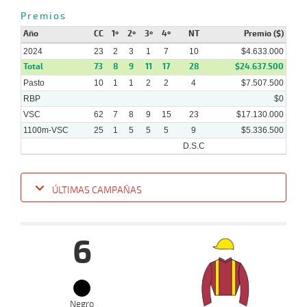
Premios
03-
Año
07-
VS
1000m
CC
1º
1 al 1
2º
3º
1:00:24
4º
NT
1 1/4
4,8
Premio ($)
Hand.
4º
42
2024
2024
23
2
3
1
7
10
$4.633.000
Total
73
8
9
11
17
28
$24.637.500
Pasto
10
1
1
2
2
4
$7.507.500
RBP
$0
VSC
62
7
8
9
15
23
$17.130.000
1100m-VSC
25
1
5
5
5
9
$5.336.500
D.S.C
ÚLTIMAS CAMPAÑAS
Fecha
Hipo
Distancia
Indice
Tiempo
Cuerpada
Div
Tipo
Lº
Pe
6
28-
08-
VS
1100m
3 al 2
1:09:03
2 1/2
11,1
Hand.
3º
476k
2024
Negro