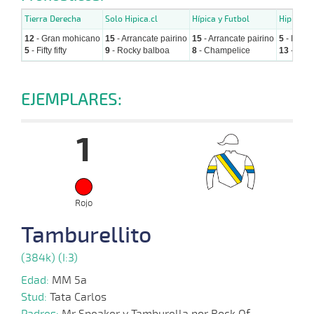
Tierra Derecha
Solo Hipica.cl
Hípica y Futbol
Hipicos.c
12
- Gran mohicano
15
- Arrancate pairino
15
- Arrancate pairino
5
- Fifty fi
5
- Fifty fifty
9
- Rocky balboa
8
- Champelice
13
- Lady
EJEMPLARES:
1
Rojo
Tamburellito
(384k) (I:3)
Edad:
MM 5a
Stud:
Tata Carlos
Padres:
Mr Speaker y Tamburella por Rock Of