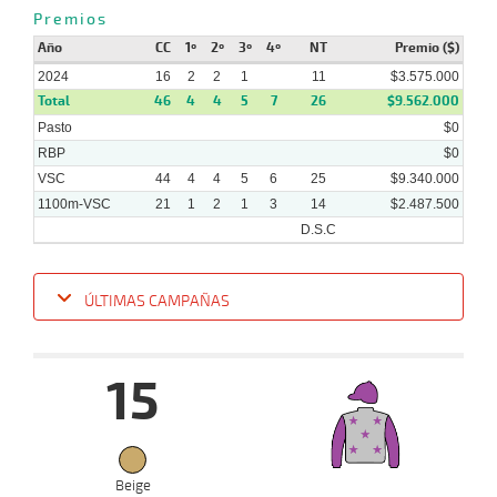
Premios
29-
Año
CC
1º
2º
3º
4º
NT
Premio ($)
05-
VS
1300m
1 al 1
1:22:67
11
35,0
Hand.
9º
413
2024
2024
16
2
2
1
11
$3.575.000
Total
46
4
4
5
7
26
$9.562.000
Pasto
$0
RBP
$0
VSC
44
4
4
5
6
25
$9.340.000
1100m-VSC
21
1
2
1
3
14
$2.487.500
D.S.C
ÚLTIMAS CAMPAÑAS
Fecha
Hipo
Distancia
Indice
Tiempo
Cuerpada
Div
Tipo
Lº
15
28-
08-
VS
1100m
3 al 2
1:09:03
16 3/4
104,2
Hand.
13º
4
2024
Beige
21-