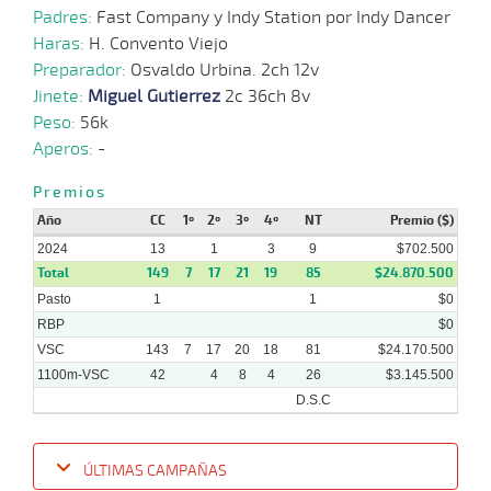
Padres:
Fast Company y Indy Station por Indy Dancer
24-
Haras:
H. Convento Viejo
07-
VS
1100m
4 al 1
1:08:96
3 1/4
6,6
Hand.
5º
474
2024
Preparador:
Osvaldo Urbina. 2ch 12v
Jinete:
Miguel Gutierrez
2c 36ch 8v
Peso:
56k
17-
07-
VS
1100m
4 al 2
1:09:19
1
11,3
Hand.
2º
475
Aperos:
-
2024
Premios
08-
Año
CC
1º
2º
3º
4º
NT
Premio ($)
07-
VS
1300m
5 al 1
1:19:23
5 1/2
23,5
Hand.
7º
477
2024
2024
13
1
3
9
$702.500
Total
149
7
17
21
19
85
$24.870.500
Pasto
1
1
$0
RBP
$0
VSC
143
7
17
20
18
81
$24.170.500
1100m-VSC
42
4
8
4
26
$3.145.500
D.S.C
ÚLTIMAS CAMPAÑAS