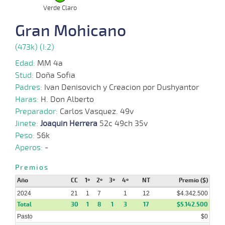
Verde Claro
05-
14 al
05-
VS
1700m
1:49:99
11 1/2
18,8
Hand.
6º
440
6
2024
Gran Mohicano
(473k) (I:2)
01-
11 al
05-
VS
1000m
0:57:10
14 3/4
30,4
Hand.
11º
442
2
2024
Edad:
MM 4a
Stud:
Doña Sofia
Padres:
Ivan Denisovich y Creacion por Dushyantor
17-
11 al
04-
VS
1300m
1:16:67
15
26,1
Hand.
10º
440
3
Haras:
H. Don Alberto
2024
Preparador:
Carlos Vasquez. 49v
Jinete:
Joaquin Herrera
52c 49ch 35v
10-
11 al
04-
VS
1000m
0:57:93
5 1/2
57,6
Hand.
7º
447
Peso:
56k
3
2024
Aperos:
-
Premios
17-
11 al
03-
VS
1300m
1:17:34
16 1/2
30,5
Hand.
8º
450
3
Año
2024
CC
1º
2º
3º
4º
NT
Premio ($)
2024
21
1
7
1
12
$4.342.500
Total
30
1
8
1
3
17
$5.142.500
Pasto
$0