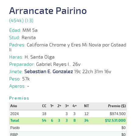
08-
VS
1100m
9 al 2
1:08:55
11 1/4
59,3
Hand.
9º
4
2024
Arrancate Pairino
(454k) (I:3)
14-
08-
VS
1000m
1 al 1
0:59:60
3,2
Hand.
1º
48
Edad:
MM 5a
2024
Stud:
Renita
Padres:
California Chrome y Eres Mi Novia por Gstaad
Ii
07-
08-
VS
1100m
6 al 1
1:09:56
6 1/2
41,3
Hand.
6º
4
Haras:
2024
H. Santa Olga
Preparador:
Gabriel Reyes I.. 26v
31-
Jinete:
Sebastian E. Gonzalez
19c 22ch 31m 16v
07-
VS
1000m
5 al 2
0:58:14
3 3/4
26,0
Hand.
7º
4
2024
Peso:
57k
Aperos:
-
10-
07-
VS
1000m
1 al 1
0:58:35
1/2
7,4
Hand.
2º
4
2024
Premios
Año
CC
1º
2º
3º
4º
NT
Premio ($)
2024
18
3
3
12
$974.500
Total
54
6
3
3
8
34
$12.531.000
Pasto
$0
RBP
$0