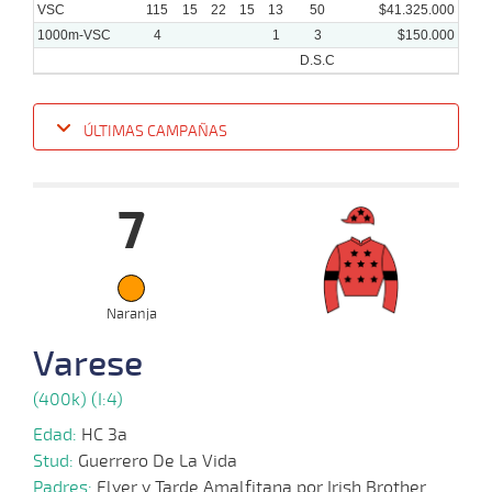
VSC
115
15
22
15
13
50
$41.325.000
1000m-VSC
4
1
3
$150.000
D.S.C
ÚLTIMAS CAMPAÑAS
Fecha
Hipo
Distancia
Indice
Tiempo
Cuerpada
Div
Tipo
Lº
P
7
22-
01-
VS
1000m
4 al 2
0:58:75
8 1/4
10,0
Hand.
9º
490
2025
05-
Naranja
01-
VS
1000m
7 al 3
0:58:39
6 1/4
29,4
Hand.
8º
490
2025
Varese
(400k) (I:4)
23-
12-
VS
1100m
5 al 4
1:09:06
10
8,3
Hand.
11º
495
Edad:
HC 3a
2024
Stud:
Guerrero De La Vida
Padres:
Flyer y Tarde Amalfitana por Irish Brother