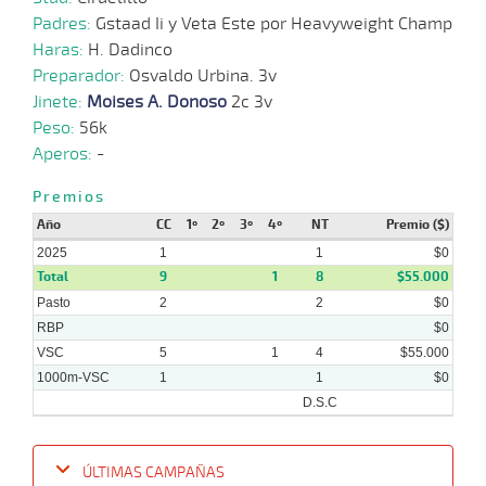
Padres:
Gstaad Ii y Veta Este por Heavyweight Champ
Haras:
H. Dadinco
08-
01-
VS
1100m
9 al 7
1:08:03
4
8,1
Hand.
4º
410k
Preparador:
Osvaldo Urbina. 3v
2025
Jinete:
Moises A. Donoso
2c 3v
Peso:
56k
Aperos:
-
05-
01-
VS
1100m
9 al 8
1:08:98
6 3/4
21,9
Hand.
6º
411k
2025
Premios
Año
CC
1º
2º
3º
4º
NT
Premio ($)
2025
1
1
$0
29-
12-
VS
1100m
9 al 8
1:08:61
4 3/4
33,3
Hand.
6º
410k
Total
9
1
8
$55.000
2024
Pasto
2
2
$0
RBP
$0
VSC
5
1
4
$55.000
1000m-VSC
1
1
$0
D.S.C
ÚLTIMAS CAMPAÑAS