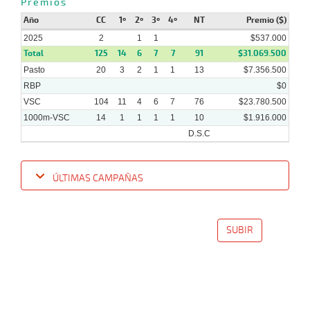
Premios
Año
CC
1º
2º
3º
4º
NT
Premio ($)
23-
12-
VS
1400m
7 al 1
1:28:88
17 1/2
39,9
Hand.
8º
45
2025
2
1
1
$537.000
2024
Total
125
14
6
7
7
91
$31.069.500
Pasto
20
3
2
1
1
13
$7.356.500
RBP
$0
VSC
104
11
4
6
7
76
$23.780.500
1000m-VSC
14
1
1
1
1
10
$1.916.000
D.S.C
ÚLTIMAS CAMPAÑAS
Fecha
Hipo
Distancia
Indice
Tiempo
Cuerpada
Div
Tipo
Lº
P
SUBIR
22-
01-
VS
1000m
4 al 2
0:58:75
4
7,0
Hand.
5º
533
2025
05-
01-
VS
1300m
4 al 1
1:19:21
4
3,5
Hand.
3º
515
2025