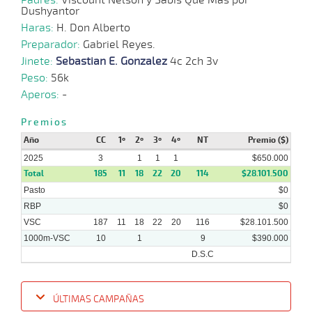
Dushyantor
Haras:
H. Don Alberto
Preparador:
Gabriel Reyes.
Jinete:
Sebastian E. Gonzalez
4c 2ch 3v
Peso:
56k
Aperos:
-
Premios
Año
CC
1º
2º
3º
4º
NT
Premio ($)
2025
3
1
1
1
$650.000
Total
185
11
18
22
20
114
$28.101.500
Pasto
$0
RBP
$0
VSC
187
11
18
22
20
116
$28.101.500
1000m-VSC
10
1
9
$390.000
D.S.C
ÚLTIMAS CAMPAÑAS