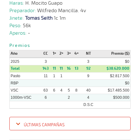
Haras:
H. Mocito Guapo
13-
11 al
Preparador:
Wilfredo Mancilla. 4v
11-
VS
1100m
1:08:75
16 3/4
26,4
Hand.
11º
407
5
2024
Jinete:
Tomas Seith
1c 1m
Peso:
56k
Aperos:
-
06-
11-
VS
1100m
9 al 7
1:06:96
23
36,0
Hand.
12º
406
2024
Premios
Año
CC
1º
2º
3º
4º
NT
Premio ($)
2025
3
3
$0
Total
143
11
11
16
13
92
$38.620.000
Pasto
11
1
1
9
$2.817.500
RBP
$0
VSC
63
6
4
5
8
40
$17.485.500
1000m-VSC
6
2
4
$500.000
D.S.C
ÚLTIMAS CAMPAÑAS
Fecha
Hipo
Distancia
Indice
Tiempo
Cuerpada
Div
Tipo
Lº