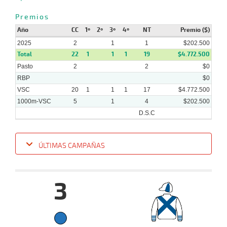
09-
12-
VS
1100m
1 al 1
1:09:14
5 3/4
7,8
Hand.
5º
445k
Premios
2024
Año
CC
1º
2º
3º
4º
NT
Premio ($)
2025
2
1
1
$202.500
Total
22
1
1
1
19
$4.772.500
Pasto
2
2
$0
RBP
$0
VSC
20
1
1
1
17
$4.772.500
1000m-VSC
5
1
4
$202.500
D.S.C
ÚLTIMAS CAMPAÑAS
Fecha
Hipo
Distancia
Indice
Tiempo
Cuerpada
Div
Tipo
Lº
Pe
3
22-
01-
VS
1000m
4 al 2
0:58:75
5 3/4
8,1
Hand.
8º
466k
2025