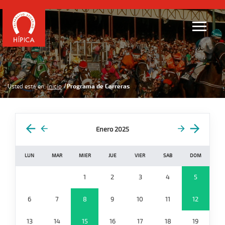
Usted está en:
Inicio
Programa de Carreras
Enero 2025
LUN
MAR
MIER
JUE
VIER
SAB
DOM
1
2
3
4
5
6
7
8
9
10
11
12
13
14
15
16
17
18
19