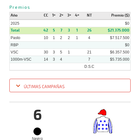
Premios
Año
CC
1º
2º
3º
4º
NT
Premio ($)
20-
05-
CHS
1000m
0:59:70
18 1/2
38,7
Cond.
11º
478
2025
$0
2024
Total
42
5
7
3
1
26
$21.375.000
Pasto
10
1
2
2
1
4
$7.517.500
RBP
$0
VSC
30
3
5
1
21
$6.357.500
1000m-VSC
14
3
4
7
$5.735.000
D.S.C
ÚLTIMAS CAMPAÑAS
Fecha
Hipo
Distancia
Indice
Tiempo
Cuerpada
Div
Tipo
Lº
P
6
22-
01-
VS
1000m
4 al 2
0:58:75
2,3
Hand.
1º
447
2025
18-
Negro