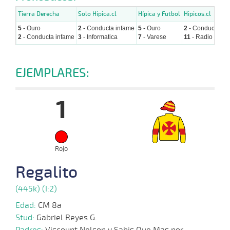
Tierra Derecha
Solo Hipica.cl
Hípica y Futbol
Hipicos.cl
5
- Ouro
2
- Conducta infame
5
- Ouro
2
- Conducta in
2
- Conducta infame
3
- Informatica
7
- Varese
11
- Radio teatro
EJEMPLARES:
1
Rojo
Regalito
(445k) (I:2)
Edad:
CM 8a
Stud:
Gabriel Reyes G.
Padres:
Viscount Nelson y Sabis Que Mas por