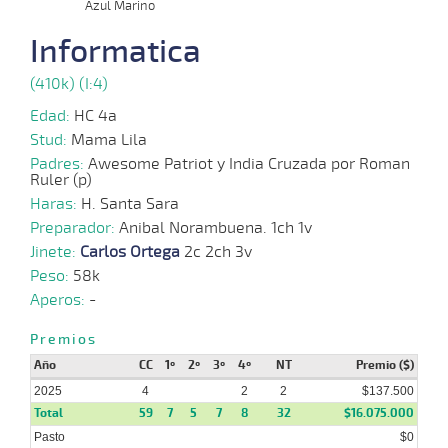
12-
Azul Marino
01-
VS
1000m
4 al 2
0:58:34
3 1/4
7,4
Hand.
3º
470k
2025
Informatica
(410k) (I:4)
05-
01-
VS
1300m
5 al 1
1:18:58
4 1/4
15,3
Hand.
5º
471k
2025
Edad:
HC 4a
Stud:
Mama Lila
Padres:
Awesome Patriot y India Cruzada por Roman
Ruler (p)
29-
12-
VS
1100m
6 al 5
1:09:04
5 3/4
59,0
Hand.
9º
470k
Haras:
2024
H. Santa Sara
Preparador:
Anibal Norambuena. 1ch 1v
Jinete:
Carlos Ortega
2c 2ch 3v
Peso:
58k
18-
12-
VS
1100m
7 al 6
1:08:36
11 3/4
45,3
Hand.
9º
472k
Aperos:
-
2024
Premios
Año
CC
1º
2º
3º
4º
NT
Premio ($)
11-
2025
4
14 al
2
2
$137.500
12-
VS
1100m
1:08:26
11
79,7
Hand.
6º
470k
7
2024
Total
59
7
5
7
8
32
$16.075.000
Pasto
$0