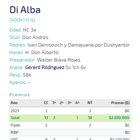
2025
Di Alba
(400k) (I:4)
05-
01-
VS
1000m
2 al 1
0:58:43
11
14,9
Hand.
12º
435
Edad:
HC 3a
2025
Stud:
Don Andres
Padres:
Ivan Denisovich y Damajuana por Dushyantor
18-
Haras:
H. Don Alberto
12-
VS
1100m
3 al 2
1:08:64
20 3/4
54,4
Hand.
11º
434
2024
Preparador:
Walter Biava Rojas.
Jinete:
Gerard Rodriguez
5c 1ch 6v
09-
Peso:
58k
12-
VS
1100m
3 al 2
1:08:53
23
13,7
Hand.
10º
436
2024
Aperos:
-
Premios
15-
11-
CHS
1100m
2 al 1
1:04:78
3/4
5,5
Hand.
3º
414
Año
CC
1º
2º
3º
4º
NT
Premio ($)
2024
2025
1
1
$0
Total
13
2
1
10
$2.870.000
Pasto
2
2
$0
RBP
$0
VSC
8
3
1
4
$4.270.000