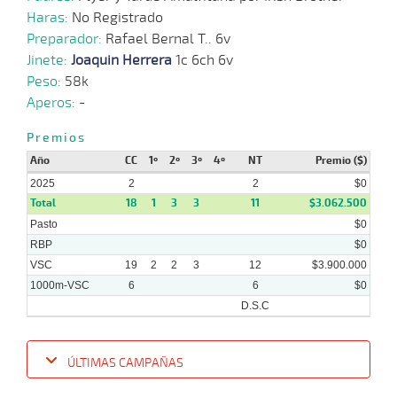
Haras:
No Registrado
11-
12-
VS
1100m
5 al 3
1:06:80
25 3/4
12,9
Hand.
12º
490
Preparador:
Rafael Bernal T.. 6v
2024
Jinete:
Joaquin Herrera
1c 6ch 6v
Peso:
58k
Aperos:
-
04-
12-
VS
1100m
6 al 5
1:09:46
2 3/4
18,0
Hand.
6º
493
2024
Premios
Año
CC
1º
2º
3º
4º
NT
Premio ($)
2025
2
2
$0
20-
11-
VS
1100m
8 al 6
1:08:32
9 1/2
12,0
Hand.
12º
496
Total
18
1
3
3
11
$3.062.500
2024
Pasto
$0
RBP
$0
VSC
19
2
2
3
12
$3.900.000
1000m-VSC
6
6
$0
D.S.C
ÚLTIMAS CAMPAÑAS