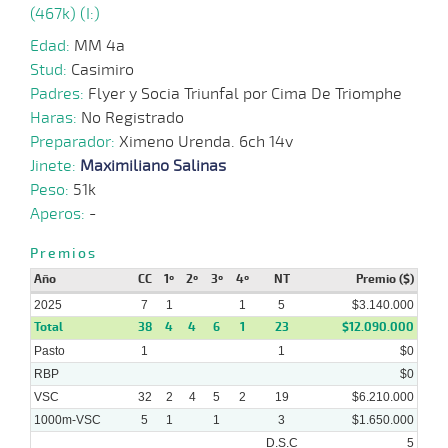
(467k) (I:)
2025
Edad:
MM 4a
03-
Stud:
Casimiro
03-
VS
1000m
0:56:48
1 1/4
6,4
Clasi.
2º
473k
2025
Padres:
Flyer y Socia Triunfal por Cima De Triomphe
Haras:
No Registrado
Preparador:
Ximeno Urenda. 6ch 14v
26-
Jinete:
Maximiliano Salinas
02-
VS
1200m
1:13:88
7
11,0
Clasi.
4º
472k
2025
Peso:
51k
Aperos:
-
05-
Premios
02-
VS
1100m
1:06:23
3 1/4
21,5
Clasi.
3º
473k
2025
Año
CC
1º
2º
3º
4º
NT
Premio ($)
2025
7
1
1
5
$3.140.000
Total
38
4
4
6
1
23
$12.090.000
Pasto
1
1
$0
RBP
$0
VSC
32
2
4
5
2
19
$6.210.000
1000m-VSC
5
1
1
3
$1.650.000
D.S.C
5