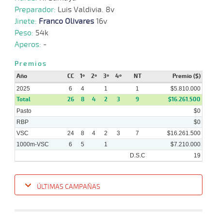
Preparador:
Luis Valdivia. 8v
Jinete:
Franco Olivares
16v
Peso:
54k
Aperos:
-
Premios
Año
CC
1º
2º
3º
4º
NT
Premio ($)
2025
6
4
1
1
$5.810.000
Total
26
8
4
2
3
9
$16.261.500
Pasto
$0
RBP
$0
VSC
24
8
4
2
3
7
$16.261.500
1000m-VSC
6
5
1
$7.210.000
D.S.C
19
ÚLTIMAS CAMPAÑAS
Fecha
Hipo
Distancia
Indice
Tiempo
Cuerpada
Div
Tipo
Lº
Pe