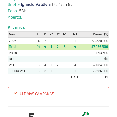
Jinete:
Ignacio Valdivia
12c 17ch 6v
26-
Peso:
53k
20 al
02-
VS
1100m
1:07:93
16 1/4
25,3
Hand.
10º
493
15
2025
Aperos:
-
Premios
Año
12-
CC
1º
2º
3º
4º
NT
Premio ($)
18 al
02-
VS
1000m
0:58:36
31,4
Hand.
1º
487
10
2025
2025
4
2
1
1
$3.320.000
Total
14
4
1
2
3
4
$7.499.500
Pasto
1
1
$93.500
RBP
$0
VSC
12
4
1
2
1
4
$7.024.000
1000m-VSC
6
3
1
1
1
$5.226.000
D.S.C
19
ÚLTIMAS CAMPAÑAS
Fecha
Hipo
Distancia
Indice
Tiempo
Cuerpada
Div
Tipo
Lº
Pe
26-
18 al