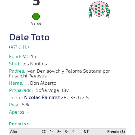
5
03-
VS
1000m
0:57:75
2
1,9
Hand.
5º
474k
10
2025
03-
Verde
03-
VS
1000m
0:56:48
2 1/4
6,8
Clasi.
3º
475k
2025
Dale Toto
(471k) (I:)
23-
15 al
02-
VS
1000m
0:57:62
1,8
Hand.
1º
477k
9
Edad:
MC 4a
2025
Stud:
Los Nanitos
Padres:
Ivan Denisovich y Paloma Solitaria por
Fusaichi Pegasus
05-
14 al
02-
VS
1000m
0:56:60
1,8
Hand.
1º
476k
Haras:
H. Don Alberto
10
2025
Preparador:
Sofia Vega. 18v
Jinete:
Nicolas Ramirez
28c 33ch 27v
21-
Peso:
57k
22 al
10-
CHS
1000m
0:57:24
4 1/4
2,8
Hand.
4º
479k
14
2024
Aperos:
-
Premios
Año
CC
1º
2º
3º
4º
NT
Premio ($)
28-