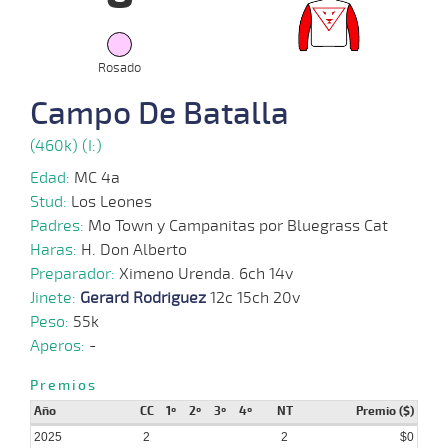
2025
03-
03-
VS
Rosado
1000m
0:56:48
4 1/4
9,5
Clasi.
6º
429k
2025
Campo De Batalla
(460k) (I:)
12-
02-
VS
1300m
1:16:92
6 3/4
11,0
Clasi.
8º
430k
2025
Edad:
MC 4a
Stud:
Los Leones
Padres:
Mo Town y Campanitas por Bluegrass Cat
02-
56 al
Haras:
H. Don Alberto
02-
VS
1000m
0:56:71
7
13,5
Clasi.
4º
431k
2
2025
Preparador:
Ximeno Urenda. 6ch 14v
Jinete:
Gerard Rodriguez
12c 15ch 20v
Peso:
55k
20-
01-
VS
1200m
1:12:99
14 1/4
13,1
Clasi.
6º
429k
Aperos:
-
2025
Premios
Año
CC
1º
2º
3º
4º
NT
Premio ($)
08-
01-
VS
1100m
1:05:99
3 1/2
32,2
Clasi.
3º
430k
2025
2
2
$0
2025