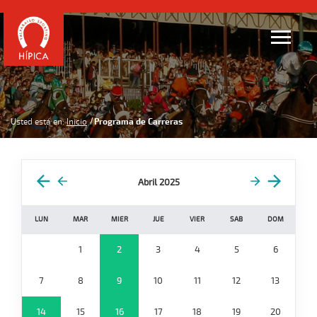
Usted está en:
Inicio
Programa de Carreras
Abril 2025
LUN
MAR
MIER
JUE
VIER
SAB
DOM
1
2
3
4
5
6
7
8
9
10
11
12
13
14
15
16
17
18
19
20