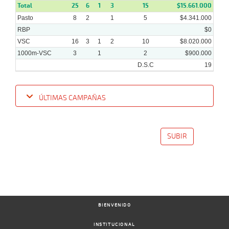
Total
25
6
1
3
15
$15.661.000
Pasto
8
2
1
5
$4.341.000
RBP
$0
VSC
16
3
1
2
10
$8.020.000
1000m-VSC
3
1
2
$900.000
D.S.C
19
ÚLTIMAS CAMPAÑAS
Fecha
Hipo
Distancia
Indice
Tiempo
Cuerpada
Div
Tipo
Lº
Pe
SUBIR
26-
03-
VS
1100m
1:08:32
5 3/4
11,6
Clasi.
5º
460k
2025
05-
02-
VS
1100m
1:06:23
7 1/4
6,6
Clasi.
5º
463k
2025
BIENVENIDO
INSTITUCIONAL
29-