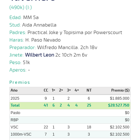
24-
22 al
02-
CHS
1000m
0:56:26
6 1/2
10,9
Hand.
9º
468
(490k) (I:)
14
2025
Edad:
MM 5a
Stud:
Aida Annabella
10-
Padres:
Practical Joke y Topisima por Powerscourt
25 al
02-
CHS
1000m
0:56:92
1 1/2
10,6
Hand.
4º
467
16
2025
Haras:
H. Paso Nevado
Preparador:
Wilfredo Mancilla. 2ch 18v
Jinete:
Wilbert Leon
2c 10ch 2m 6v
31-
25 al
01-
CHS
1200m
1:10:98
5
8,9
Hand.
5º
468
Peso:
51k
19
2025
Aperos:
-
18-
Premios
24 al
01-
HCH
1200m
1:09:50
7 1/2
12,7
Hand.
11º
456
19
2025
Año
CC
1º
2º
3º
4º
NT
Premio ($)
2025
9
1
2
6
$1.885.000
Total
41
6
2
4
4
25
$28.527.750
Pasto
$0
RBP
$0
VSC
22
1
3
18
$2.102.500
1000m-VSC
7
1
3
3
$2.102.500