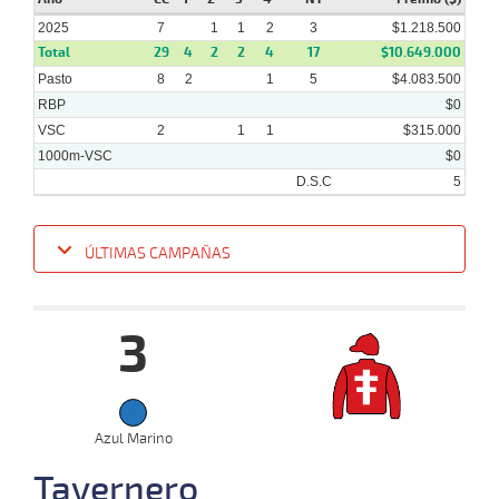
2025
7
1
1
2
3
$1.218.500
Total
29
4
2
2
4
17
$10.649.000
Pasto
8
2
1
5
$4.083.500
15-
RBP
$0
01-
VS
1000m
7 al 2
0:57:00
2,0
Hand.
1º
475k
2025
VSC
2
1
1
$315.000
1000m-VSC
$0
D.S.C
5
ÚLTIMAS CAMPAÑAS
Fecha
Hipo
Distancia
Indice
Tiempo
Cuerpada
Div
Tipo
Lº
P
3
09-
19 al
04-
VS
1100m
1:08:41
1
2,9
Hand.
3º
472
15
2025
31-
29 al
03-
VS
1100m
1:07:04
3 1/4
13,4
Hand.
4º
474
19
2025
Azul Marino
Tavernero