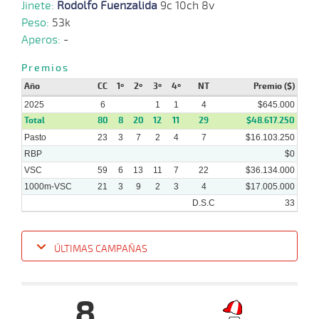
Jinete:
Rodolfo Fuenzalida
9c 10ch 8v
15-
12 al
Peso:
53k
01-
VS
1100m
1:07:39
5 3/4
12,7
Hand.
5º
465k
8
2025
Aperos:
-
Premios
Año
CC
1º
2º
3º
4º
NT
Premio ($)
2025
6
1
1
4
$645.000
Total
80
8
20
12
11
29
$48.617.250
Pasto
23
3
7
2
4
7
$16.103.250
RBP
$0
VSC
59
6
13
11
7
22
$36.134.000
1000m-VSC
21
3
9
2
3
4
$17.005.000
D.S.C
33
ÚLTIMAS CAMPAÑAS
Fecha
Hipo
Distancia
Indice
Tiempo
Cuerpada
Div
Tipo
Lº
Pe
8
12-
03-
VS
1300m
1:17:49
8
15,6
Clasi.
7º
432k