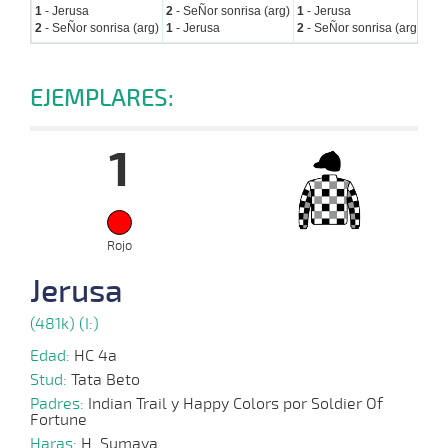
1
- Jerusa
2
- SeÑor sonrisa (arg)
1
- Jerusa
2
- 
2
- SeÑor sonrisa (arg)
1
- Jerusa
2
- SeÑor sonrisa (arg)
8
- 
EJEMPLARES:
1
Rojo
Jerusa
(481k) (I:)
Edad:
HC 4a
Stud:
Tata Beto
Padres:
Indian Trail y Happy Colors por Soldier Of
Fortune
Haras:
H. Sumaya