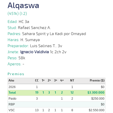
07-
Alqaswa
01-
VS
1300m
2 al 1
1:18:58
5 1/4
6,3
Hand.
4º
490k
2026
(451k) (I:2)
Edad:
HC 3a
Stud:
Rafael Sanchez A.
31-
12-
VS
1100m
1 al 1
1:11:02
3 1/4
17,4
Hand.
5º
485k
Padres:
Sahara Spirit y La Kadi por Omayad
2025
Haras:
H. Sumaya
Preparador:
Luis Salinas T.. 3v
Jinete:
Ignacio Valdivia
1c 2ch 2v
24-
Peso:
58k
11-
VS
1100m
1 al 1
1:09:93
14 3/4
5,1
Hand.
7º
470k
2025
Aperos:
-
Premios
Año
CC
1º
2º
3º
4º
NT
Premio ($)
19-
11-
VS
1100m
1 al 1
1:10:99
9
4,2
Hand.
7º
472k
2026
1
1
$0
2025
Total
19
1
3
1
2
12
$3.300.000
Pasto
3
1
2
$250.000
RBP
$0
VSC
13
1
2
1
1
8
$2.550.000
12-