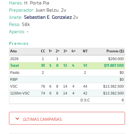
12-
VS
1100m
6 al 6
1:10:26
5 3/4
25,7
Hand.
8º
450
Haras:
H. Porta Pia
2025
Preparador:
Juan Belzu. 2v
Jinete:
Sebastian E. Gonzalez
2v
03-
Peso:
58k
12-
VS
1100m
7 al 6
1:09:17
13 1/4
24,4
Hand.
10º
447
2025
Aperos:
-
Premios
26-
11 al
11-
VS
1100m
1:09:20
17 1/4
52,2
Hand.
13º
450
8
Año
2025
CC
1º
2º
3º
4º
NT
Premio ($)
2026
1
1
$260.000
Total
81
5
8
13
4
51
$11.887.500
Pasto
2
2
$0
RBP
$0
VSC
76
6
8
14
4
44
$13.382.500
1100m-VSC
74
6
8
14
4
42
$13.382.500
D.S.C
8
ÚLTIMAS CAMPAÑAS
Fecha
Hipo
Distancia
Indice
Tiempo
Cuerpada
Div
Tipo
Lº
P