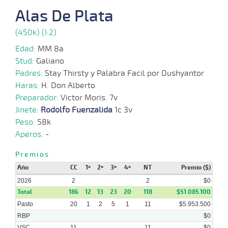
2025
Alas De Plata
(450k) (I:2)
22-
12-
VS
1100m
1:10:20
4,8
Cond.
1º
487k
2025
Edad:
MM 8a
Stud:
Galiano
02-
Padres:
Stay Thirsty y Palabra Facil por Dushyantor
07-
VS
1100m
1:10:66
6 3/4
4,2
Cond.
7º
495k
2025
Haras:
H. Don Alberto
Preparador:
Victor Moris. 7v
11-
Jinete:
Rodolfo Fuenzalida
1c 3v
06-
VS
1000m
0:58:99
14 1/2
5,7
Cond.
11º
489k
2025
Peso:
58k
Aperos:
-
04-
06-
VS
1100m
1:09:64
5 1/2
7,4
Cond.
4º
492k
2025
Premios
Año
CC
1º
2º
3º
4º
NT
Premio ($)
2026
2
2
$0
Total
186
12
13
23
20
118
$51.085.100
Pasto
20
1
2
5
1
11
$5.953.500
RBP
$0
VSC
11
11
$0