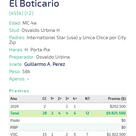
El Boticario
(455k) (I:2)
22-
12-
VS
1100m
3 al 2
1:09:65
15 3/4
12,8
Hand.
11º
426
Edad:
MC 4a
2025
Stud:
Osvaldo Urbina H.
Padres:
International Star (usa) y Unica Chica por City
Zip
10-
12-
VS
1100m
7 al 2
1:09:08
2 1/4
4,3
Hand.
3º
425
Haras:
2025
H. Porta Pia
Preparador:
Osvaldo Urbina.
Jinete:
Guillermo A. Perez
03-
12-
VS
1100m
3 al 2
1:10:41
14 1/4
12,9
Hand.
10º
425
Peso:
58k
2025
Aperos:
-
Premios
24-
11-
VS
1100m
3 al 2
1:09:44
4
14,2
Hand.
3º
426
Año
CC
1º
2º
3º
4º
NT
Premio ($)
2025
2026
2
1
1
$202.500
Total
28
2
4
4
6
12
$9.825.500
Pasto
$0
RBP
$0
VSC
15
1
2
5
7
$1.922.500