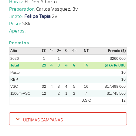
Haras:
H. Don Alberto
2025
Preparador:
Carlos Vasquez. 3v
Jinete:
Felipe Tapia
2v
19-
11-
VS
1100m
5 al 4
1:08:80
11
17,1
Hand.
4º
460k
Peso:
58k
2025
Aperos:
-
05-
11-
VS
1100m
7 al 5
1:09:04
5 3/4
4,7
Hand.
4º
459k
Premios
2025
Año
CC
1º
2º
3º
4º
NT
Premio ($)
2026
1
1
$260.000
Total
29
4
3
4
4
14
$17.414.000
Pasto
$0
RBP
$0
VSC
32
4
3
4
5
16
$17.498.000
1100m-VSC
12
2
1
2
7
$1.745.500
D.S.C
12
ÚLTIMAS CAMPAÑAS
Fecha
Hipo
Distancia
Indice
Tiempo
Cuerpada
Div
Tipo
Lº
P