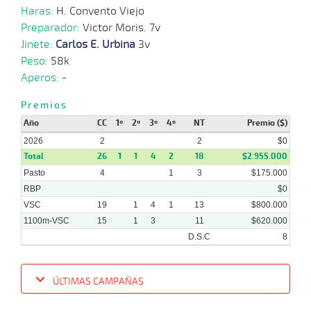
Haras:
H. Convento Viejo
Preparador:
Victor Moris. 7v
24-
11 al
Jinete:
Carlos E. Urbina
3v
11-
VS
1200m
1:15:62
11 1/4
6,7
Hand.
7º
452k
6
2025
Peso:
58k
Aperos:
-
19-
Premios
11-
VS
1100m
9 al 8
1:09:18
6 1/4
15,2
Hand.
5º
453k
2025
Año
CC
1º
2º
3º
4º
NT
Premio ($)
2026
2
2
$0
Total
26
1
1
4
2
18
$2.955.000
Pasto
4
1
3
$175.000
RBP
$0
VSC
19
1
4
1
13
$800.000
1100m-VSC
15
1
3
11
$620.000
D.S.C
8
ÚLTIMAS CAMPAÑAS
Fecha
Hipo
Distancia
Indice
Tiempo
Cuerpada
Div
Tipo
Lº