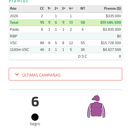
Premios
12-
VS
1100m
3 al 2
1:10:41
13
18,8
Hand.
9º
457
2025
Año
CC
1º
2º
3º
4º
NT
Premio ($)
2026
2
1
1
$335.000
Total
95
9
6
9
13
58
$19.484.500
Pasto
9
1
1
1
2
4
$3.835.000
RBP
$0
VSC
88
8
5
8
12
55
$15.726.500
1100m-VSC
46
3
1
1
5
36
$4.827.500
D.S.C
8
ÚLTIMAS CAMPAÑAS
Fecha
Hipo
Distancia
Indice
Tiempo
Cuerpada
Div
Tipo
Lº
Pe
6
11-
01-
VS
1000m
1 al 1
0:59:00
NARIZ
2,4
Hand.
2º
486k
2026
Negro