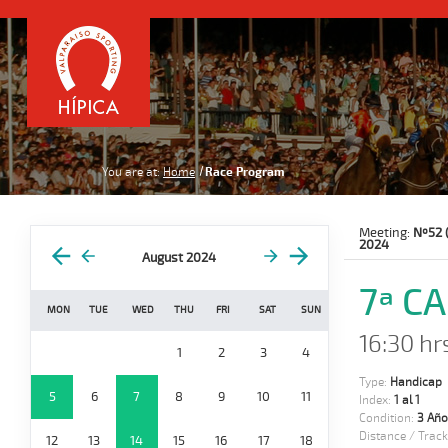
You are at:
Home
Race Program
Meeting:
Nº52 
2024
August 2024
7ª C
MON
TUE
WED
THU
FRI
SAT
SUN
16:30 hr
1
2
3
4
Type:
Handicap
5
6
7
8
9
10
11
Index:
1 al 1
Condition:
3 Año
Distance / Track
12
13
14
15
16
17
18