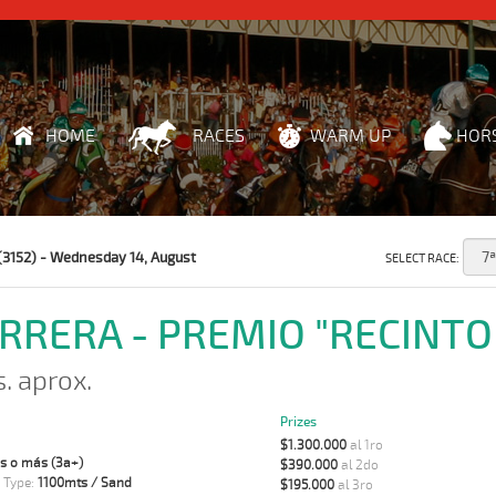
HOME
RACES
WARM UP
HOR
(3152) - Wednesday 14, August
SELECT RACE:
ARRERA - PREMIO "RECINTO
s. aprox.
Prizes
$1.300.000
al 1ro
s o más (3a+)
$390.000
al 2do
 Type:
1100mts / Sand
$195.000
al 3ro