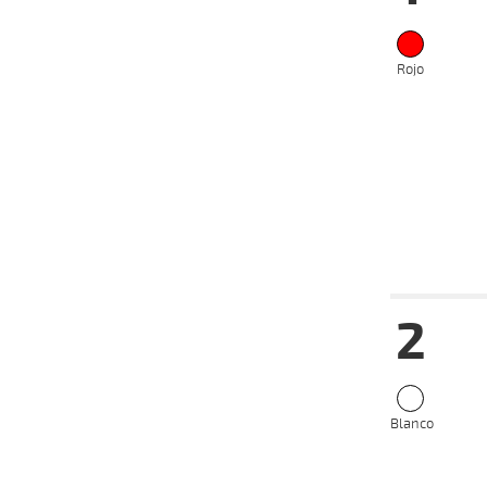
Rojo
Date
Tur
2
14-08-
VS
2024
05-08-
VS
2024
22-07-
VS
2024
Blanco
26-06-
VS
2024