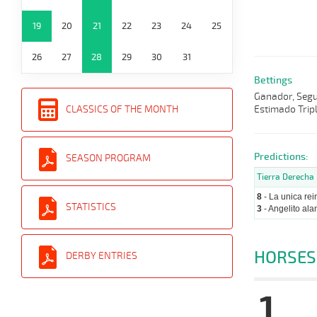
19
20
21
22
23
24
25
26
27
28
29
30
31
Bettings
Ganador, Segun
Estimado Tripl
CLASSICS OF THE MONTH
Predictions:
SEASON PROGRAM
Tierra Derecha
8
- La unica rei
STATISTICS
3
- Angelito ala
HORSES
DERBY ENTRIES
1