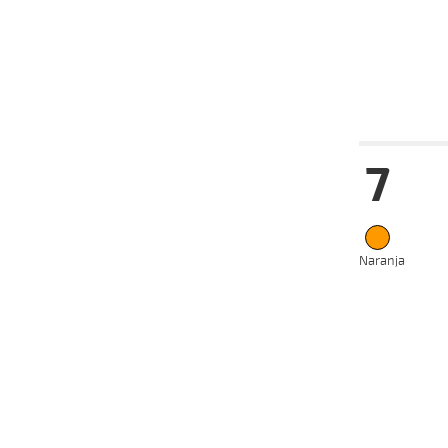
12-06-
VS
2024
05-06-
VS
2024
Date
Tur
7
14-08-
VS
2024
07-08-
VS
2024
05-08-
VS
2024
Naranja
31-07-
VS
2024
22-07-
VS
2024
17-07-
VS
2024