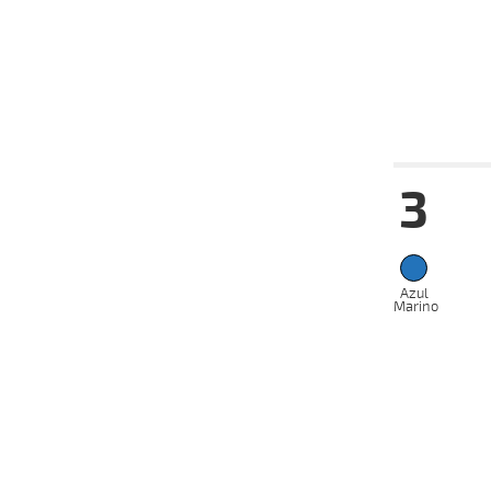
19-06-
VS
2024
12-06-
VS
2024
Date
Tur
3
14-08-
VS
2024
05-08-
VS
2024
17-07-
VS
2024
Azul
Marino
03-07-
VS
2024
26-06-
VS
2024
16-06-
VS
2024