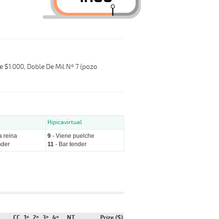
e $1.000, Doble De Mil Nº 7 (pozo
Hipicavirtual
a reina
9
- Viene puelche
nder
11
- Bar tender
CC
1º
2º
3º
4º
NT
Prize ($)