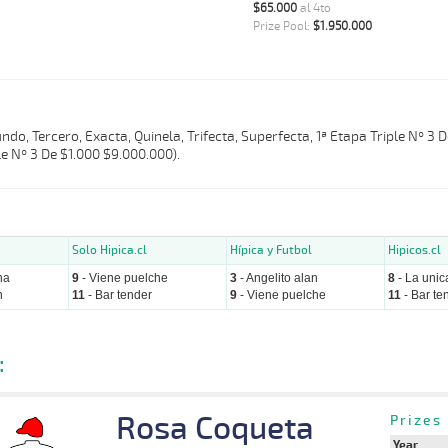
$65.000
al 4to
Prize Pool:
$1.950.000
do, Tercero, Exacta, Quinela, Trifecta, Superfecta, 1ª Etapa Triple Nº 3 D
e Nº 3 De $1.000 $9.000.000).
Solo Hipica.cl
Hípica y Futbol
Hipicos.cl
na
9
- Viene puelche
3
- Angelito alan
8
- La unic
n
11
- Bar tender
9
- Viene puelche
11
- Bar te
:
Rosa Coqueta
Prizes
Year