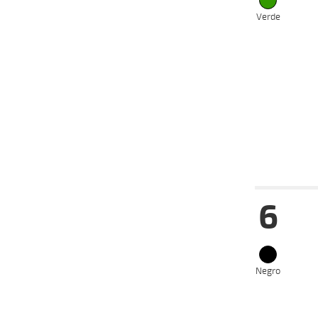
24-07-
VS
2024
Verde
06-03-
VS
2024
28-02-
VS
2024
21-02-
VS
2024
Date
Tur
6
14-08-
VS
2024
17-07-
VS
2024
03-07-
VS
2024
Negro
19-06-
VS
2024