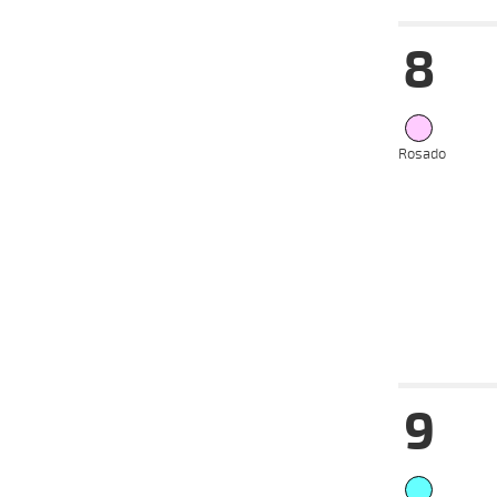
Date
Tur
8
14-08-
VS
2024
31-07-
VS
2024
24-07-
VS
2024
Rosado
17-07-
VS
2024
29-05-
VS
2024
15-05-
VS
2024
Date
Tur
9
14-08-
VS
2024
31-07-
VS
2024