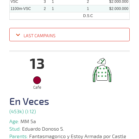
VSC
3
1
2
$2.000.000
1100m-VSC
2
1
1
$2.000.000
D.S.C
LAST CAMPAINS
Date
Turf
Distance
Index
Time
Distance
Ret
Type
Pº
Weig
13
12-
12 al
02-
VS
1100m
1:08:99
5 1/2
24,6
Hand.
7º
497k/
10
2025
02-
Cafe
15 al
02-
VS
1100m
1:08:28
14 1/4
17,2
Hand.
13º
495k/
12
2025
En Veces
(453k) (I:12)
15-
18 al
01-
VS
1200m
1:14:36
12 3/4
11,0
Hand.
8º
503k/
12
2025
Age:
MM 5a
Stud:
Eduardo Donoso S.
Parents:
Fantasmagorico y Estoy Armada por Castle