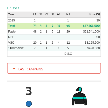
Prizes
Year
CC
1º
2º
3º
4º
NT
Prize ($)
2025
1
1
$0
Total
74
4
3
7
15
45
$27.866.500
Pasto
48
2
1
5
11
29
$21.541.000
RBP
$0
VSC
20
1
1
2
4
12
$3.125.500
1100m-VSC
7
1
1
5
$490.000
D.S.C
LAST CAMPAINS
Date
Turf
Distance
Index
Time
Distance
Ret
Type
Pº
Weigh
3
12-
12 al
02-
VS
1100m
1:08:99
11 1/2
40,3
Hand.
11º
482k/5
10
2025