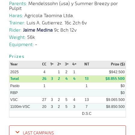
Parents:
Mendelssohn (usa) y Summer Breezy por
Pulpit
29-
Haras:
Agricola Taomina Ltda.
12-
VS
1100m
7 al 6
1:08:84
2 1/4
4,9
Hand.
4º
428k/57
2024
Trainer:
Luis A. Gutierrez. 16c 2ch 6v
Rider:
Jaime Medina
9c 8ch 12v
Weight:
56k
23-
10 al
12-
VS
1100m
1:07:97
8 1/2
7,9
Hand.
7º
429k/57
Equipment:
-
8
2024
Prizes
Year
CC
1º
2º
3º
4º
NT
Prize ($)
2025
4
1
2
1
$942.500
Total
26
3
2
4
4
13
$8.855.500
Pasto
1
1
$0
RBP
$0
VSC
27
3
2
5
4
13
$9.065.500
1100m-VSC
20
3
2
5
3
7
$8.850.500
D.S.C
LAST CAMPAINS