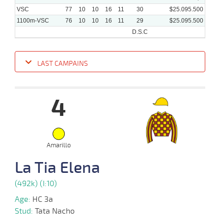
VSC
77
10
10
16
11
30
$25.095.500
1100m-VSC
76
10
10
16
11
29
$25.095.500
D.S.C
LAST CAMPAINS
Date
Turf
Distance
Index
Time
Distance
Ret
Type
Pº
Weigh
4
12-
12 al
02-
VS
1100m
1:08:99
6 1/4
11,4
Hand.
8º
525k/5
10
2025
02-
15 al
02-
VS
1100m
1:08:28
4
33,5
Hand.
4º
522k/5
Amarillo
12
2025
La Tia Elena
12-
19 al
(492k) (I:10)
01-
VS
1100m
1:08:23
6 1/2
20,3
Hand.
8º
518k/5
13
2025
Age:
HC 3a
Stud:
Tata Nacho