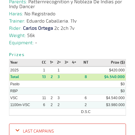
29-
Parents:
Patternrecognition y Nobleza De Indias por
12-
VS
1100m
9 al 8
1:08:61
3,2
Hand.
1º
515k/5
Indy Dancer
2024
Haras:
No Registrado
Trainer:
Eduardo Caballeria. 11v
04-
Rider:
Carlos Ortega
2c 2ch 7v
12-
VS
1100m
9 al 8
1:08:03
1/2 PCZ
2,5
Hand.
2º
515k/5
2024
Weight:
56k
Equipment:
-
30-
10-
VS
1100m
8 al 5
1:07:41
1/2
15,3
Hand.
3º
517k/5
Prizes
2024
Year
CC
1º
2º
3º
4º
NT
Prize ($)
2025
1
1
$420.000
Total
13
2
3
8
$4.540.000
Pasto
$0
RBP
$0
VSC
11
2
3
6
$4.540.000
1100m-VSC
6
2
2
2
$3.980.000
D.S.C
LAST CAMPAINS