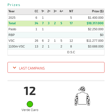
Prizes
18-
14 al
12-
VS
1100m
1:08:50
1/2
6,7
Hand.
3º
514k/57
10
Year
CC
1º
2º
3º
4º
NT
Prize ($)
2024
2025
6
1
5
$1.400.000
Total
34
7
3
2
5
17
$18.317.000
Pasto
1
1
$2.250.000
RBP
$0
VSC
26
6
2
1
5
12
$11.277.000
1100m-VSC
13
2
1
2
8
$3.688.000
D.S.C
LAST CAMPAINS
Date
Turf
Distance
Index
Time
Distance
Ret
Type
Pº
Weig
12
12-
12 al
02-
VS
1100m
1:08:99
6 1/2
56,7
Hand.
9º
480k/5
10
2025
02-
Verde Claro
11 al