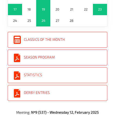
17
18
19
20
21
22
23
24
25
26
27
28
CLASSICS OF THE MONTH
SEASON PROGRAM
STATISTICS
DERBY ENTRIES
Meeting:
Nº9 (537) - Wednesday 12, February 2025