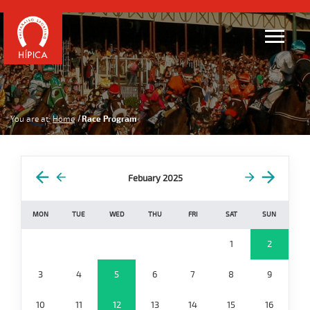
You are at:
Home
Race Program
Febuary 2025
MON
TUE
WED
THU
FRI
SAT
SUN
1
2
3
4
5
6
7
8
9
10
11
12
13
14
15
16