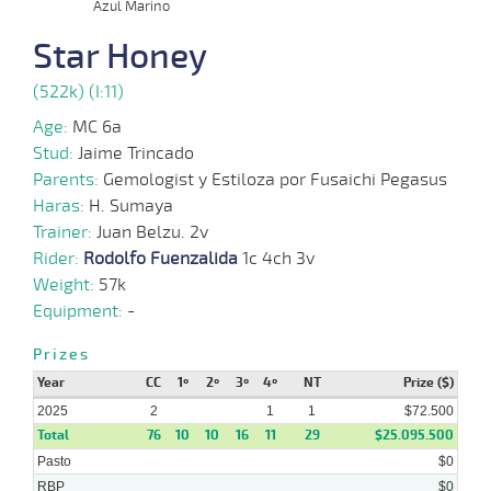
02-
Azul Marino
15 al
02-
VS
1100m
1:08:28
11 1/4
47,5
Hand.
11º
480k/5
12
2025
Star Honey
(522k) (I:11)
18-
14 al
12-
VS
1100m
1:08:50
7
44,7
Hand.
8º
477k/5
Age:
MC 6a
10
2024
Stud:
Jaime Trincado
Parents:
Gemologist y Estiloza por Fusaichi Pegasus
Haras:
H. Sumaya
11-
17 al
12-
VS
1200m
1:15:23
10 1/4
60,4
Hand.
9º
472k/5
Trainer:
Juan Belzu. 2v
12
2024
Rider:
Rodolfo Fuenzalida
1c 4ch 3v
Weight:
57k
Equipment:
-
04-
17 al
12-
VS
1100m
1:07:30
9 1/4
83,0
Hand.
9º
470k/5
12
2024
Prizes
Year
CC
1º
2º
3º
4º
NT
Prize ($)
2025
2
1
1
$72.500
27-
Total
76
10
18 al
10
16
11
29
$25.095.500
11-
VS
1200m
1:14:09
12 1/2
96,8
Hand.
12º
472k/5
12
2024
Pasto
$0
RBP
$0