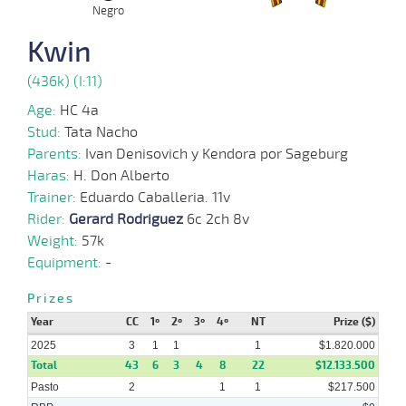
22-
Negro
01-
VS
1100m
8 al 6
1:08:46
4,8
Hand.
1º
460k/
2025
Kwin
(436k) (I:11)
11-
14 al
12-
VS
1100m
1:08:26
13 3/4
16,6
Hand.
8º
460k/
7
Age:
HC 4a
2024
Stud:
Tata Nacho
Parents:
Ivan Denisovich y Kendora por Sageburg
09-
10 al
12-
VS
1100m
1:08:53
4 1/2
18,6
Hand.
5º
460k/
8
Haras:
H. Don Alberto
2024
Trainer:
Eduardo Caballeria. 11v
27-
Rider:
Gerard Rodriguez
6c 2ch 8v
11 al
11-
VS
1100m
1:07:86
12 1/4
35,0
Hand.
12º
462k/
9
2024
Weight:
57k
Equipment:
-
13-
Prizes
11-
VS
1300m
1:19:75
21 3/4
67,4
Clasi.
7º
462k/
2024
Year
CC
1º
2º
3º
4º
NT
Prize ($)
2025
3
1
1
1
$1.820.000
Total
43
6
3
4
8
22
$12.133.500
Pasto
2
1
1
$217.500