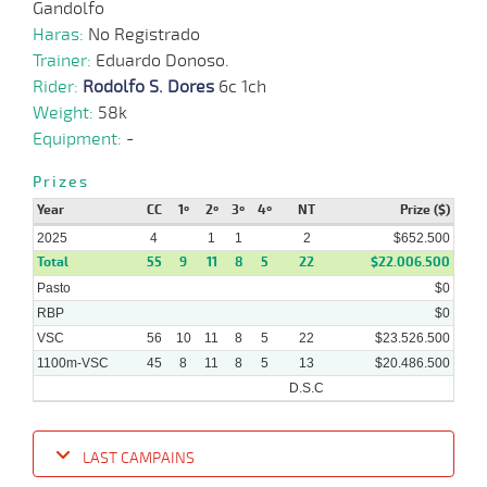
Gandolfo
10-
24 al
08-
HCH
1200m
1:10:53
12
20,1
Hand.
11º
489k/
22
Haras:
2024
No Registrado
Trainer:
Eduardo Donoso.
Rider:
Rodolfo S. Dores
6c 1ch
27-
Weight:
58k
23 al
07-
HCH
1200m
1:09:31
8
5,1
Hand.
6º
488k/
20
2024
Equipment:
-
Prizes
Year
CC
1º
2º
3º
4º
NT
Prize ($)
06-
18 al
07-
HCH
1200m
1:13:39
6,5
Hand.
1º
489k/
16
2025
2024
4
1
1
2
$652.500
Total
55
9
11
8
5
22
$22.006.500
Pasto
$0
RBP
$0
VSC
56
10
11
8
5
22
$23.526.500
1100m-VSC
45
8
11
8
5
13
$20.486.500
D.S.C
LAST CAMPAINS