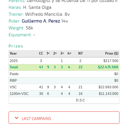
Parents:
Gemologist y Se Acuerda De Ti por Gstaad Ii
2024
Haras:
H. Santa Olga
Trainer:
Wilfredo Mancilla. 8v
20-
11-
VS
1100m
8 al 6
1:08:32
5,1
Hand.
1º
423k/5
Rider:
Guillermo A. Perez
14v
2024
Weight:
56k
Equipment:
-
06-
11-
VS
1100m
9 al 7
1:06:96
15 1/2
3,2
Hand.
9º
422k/5
2024
Prizes
Year
CC
1º
2º
3º
4º
NT
Prize ($)
2025
3
1
2
$217.500
Total
41
9
3
3
4
22
$22.475.500
Pasto
$0
RBP
$0
VSC
41
9
3
4
4
21
$22.693.000
1100m-VSC
30
6
4
4
16
$11.143.000
D.S.C
LAST CAMPAINS