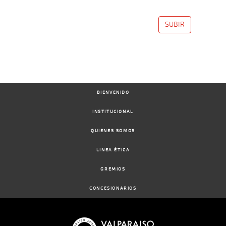
Date
Turf
Distance
Index
Time
Distance
Ret
Type
Pº
Weigh
SUBIR
12-
12 al
02-
VS
1100m
1:08:99
4 1/2
10,2
Hand.
5º
450k/58
10
2025
02-
11 al
02-
VS
1100m
1:08:40
2 1/4
18,7
Hand.
2º
453k/58
10
2025
BIENVENIDO
12-
INSTITUCIONAL
12 al
01-
VS
1100m
1:08:63
7 1/4
11,3
Hand.
8º
455k/58
9
2025
QUIENES SOMOS
08-
LINEA ÉTICA
13 al
01-
VS
1100m
1:09:06
3 3/4
3,7
Hand.
5º
445k/58
10
2025
GREMIOS
CONCESIONARIOS
05-
14 al
01-
VS
1100m
1:08:06
3 1/4
6,3
Hand.
3º
452k/57
10
2025