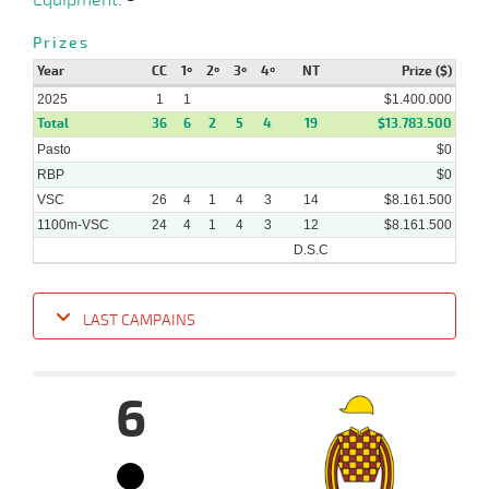
23-
10 al
10-
VS
1100m
1:10:00
4 1/4
2,6
Hand.
5º
486k/
Prizes
9
2024
Year
CC
1º
2º
3º
4º
NT
Prize ($)
2025
1
1
$1.400.000
Total
36
6
2
5
4
19
$13.783.500
25-
09-
VS
1500m
1:35:90
40
29,6
Clasi.
12º
482k/
Pasto
$0
2024
RBP
$0
VSC
26
4
1
4
3
14
$8.161.500
1100m-VSC
24
4
1
4
3
12
$8.161.500
D.S.C
LAST CAMPAINS
Date
Turf
Distance
Index
Time
Distance
Ret
Type
Pº
Weig
6
12-
12 al
02-
VS
1100m
1:08:99
11 3/4
8,8
Hand.
12º
457k/
10
2025