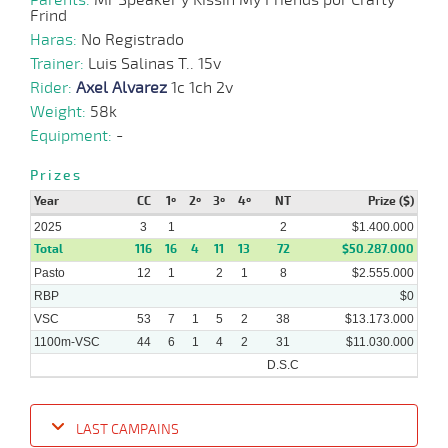
Frind
Haras:
No Registrado
Trainer:
Luis Salinas T.. 15v
Rider:
Axel Alvarez
1c 1ch 2v
Weight:
58k
Equipment:
-
Prizes
Year
CC
1º
2º
3º
4º
NT
Prize ($)
2025
3
1
2
$1.400.000
Total
116
16
4
11
13
72
$50.287.000
Pasto
12
1
2
1
8
$2.555.000
RBP
$0
VSC
53
7
1
5
2
38
$13.173.000
1100m-VSC
44
6
1
4
2
31
$11.030.000
D.S.C
LAST CAMPAINS