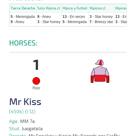
Tierra Derecha
Solo Hipica.cl
Hípica y Futbol
Hipicos.cl
Hipicavirtua
5
- Merengada
9
- Aneu
13
- En veces
3
- Star honey
13
- En vece
9
- Aneu
3
- Star honey
5
- Merengada
7
- Breezy star
3
- Star hon
HORSES:
1
Rojo
Mr Kiss
(450k) (I:12)
Age:
MM 7a
Stud:
Juegatela
Parents:
Mr Speaker y Kissin My Friends por Crafty