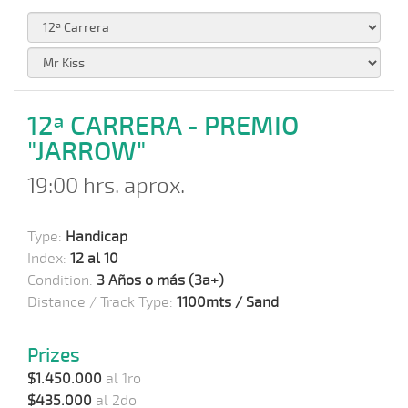
12ª CARRERA - PREMIO
"JARROW"
19:00 hrs. aprox.
Type:
Handicap
Index:
12 al 10
Condition:
3 Años o más (3a+)
Distance / Track Type:
1100mts / Sand
Prizes
$1.450.000
al 1ro
$435.000
al 2do