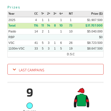
Prizes
29-
Year
12-
VS
1100m
CC
9 al 8
1º
2º
1:08:61
3º
4º
3/4
NT
4,6
Hand.
Prize ($)
2º
433k/57
2024
2025
4
1
1
1
1
$1.907.500
Total
116
11
14
8
10
73
$31.707.000
Pasto
14
2
1
1
10
$5.040.000
RBP
$0
VSC
41
5
3
1
6
26
$8.723.500
1100m-VSC
33
5
3
1
5
19
$8.647.500
D.S.C
LAST CAMPAINS
Date
Turf
Distance
Index
Time
Distance
Ret
Type
Pº
Weig
9
12-
12 al
02-
VS
1100m
1:08:99
21 1/4
12,9
Hand.
13º
495k/
10
2025
05-
12 al