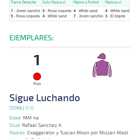
Tierra Derecha
Solo Hipica.cl
Hípica y Futbol
Hipicos.cl
Hipi
7
- Joven sanchis
5
- Rosa coqueta
4
- White sand
4
- White sand
1
- 
5
- Rosa coqueta
4
- White sand
7
- Joven sanchis
3
- El bigote
8
- P
EJEMPLARES:
1
Rojo
Sigue Luchando
(506k) (I:1)
Edad:
MM 4a
Stud:
Rafael Sanchez A.
Padres:
Exaggerator y Tuscan Moon por Mizzen Mast