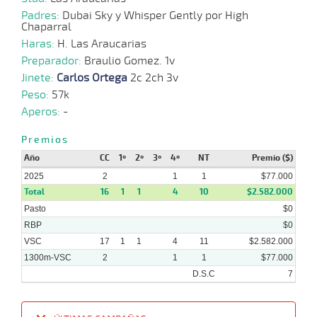
Padres:
Dubai Sky y Whisper Gently por High
Chaparral
14-
Haras:
H. Las Araucarias
10-
CHS
1600m
8 al 1
1:40:92
9 1/4
16,3
Hand.
5º
473k
2024
Preparador:
Braulio Gomez. 1v
Jinete:
Carlos Ortega
2c 2ch 3v
Peso:
57k
07-
Aperos:
-
10-
CHS
1200m
1:13:52
5 1/2
15,5
Cond.
5º
468k
2024
Premios
Año
CC
1º
2º
3º
4º
NT
Premio ($)
2025
2
1
1
$77.000
Total
16
1
1
4
10
$2.582.000
Pasto
$0
RBP
$0
VSC
17
1
1
4
11
$2.582.000
1300m-VSC
2
1
1
$77.000
D.S.C
7