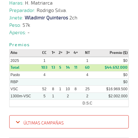
Haras:
H. Matriarca
Preparador:
Rodrigo Silva.
04-
12-
VS
1300m
5 al 2
1:23:02
9 1/4
15,6
Hand.
8º
497
Jinete:
Wladimir Quinteros
2ch
2024
Peso:
57k
Aperos:
-
27-
Premios
11-
VS
1200m
5 al 2
1:15:33
7 1/2
7,4
Hand.
8º
495
2024
Año
CC
1º
2º
3º
4º
NT
Premio ($)
2025
1
1
$0
Total
103
13
5
14
11
60
$44.692.000
18-
Pasto
4
4
$0
11-
VS
1400m
7 al 3
1:28:23
12 3/4
14,5
Hand.
7º
493
2024
RBP
$0
VSC
52
8
1
10
8
25
$16.969.500
1300m-VSC
5
1
2
2
$2.002.000
D.S.C
ÚLTIMAS CAMPAÑAS
Fecha
Hipo
Distancia
Indice
Tiempo
Cuerpada
Div
Tipo
Lº
P