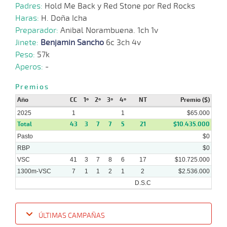
2024
Padres:
Hold Me Back y Red Stone por Red Rocks
Haras:
H. Doña Icha
Preparador:
Anibal Norambuena. 1ch 1v
27-
Jinete:
Benjamin Sancho
6c 3ch 4v
11-
VS
1100m
2 al 1
1:09:23
7
2,3
Hand.
8º
471k
2024
Peso:
57k
Aperos:
-
20-
Premios
11-
VS
1300m
1 al 1
1:22:15
11
3,6
Hand.
7º
474k
2024
Año
CC
1º
2º
3º
4º
NT
Premio ($)
2025
1
1
$65.000
Total
43
3
7
7
5
21
$10.435.000
13-
Pasto
11-
VS
1100m
3 al 2
1:08:68
6
3,1
Hand.
$0
7º
476k
2024
RBP
$0
VSC
41
3
7
8
6
17
$10.725.000
1300m-VSC
7
1
1
2
1
2
$2.536.000
D.S.C
ÚLTIMAS CAMPAÑAS