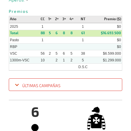
2024
Premios
03-
Año
CC
1º
2º
3º
4º
NT
Premio ($)
11-
VS
1600m
1:36:30
8
34,3
Clasi.
6º
449
2024
2025
1
1
$0
Total
88
5
6
8
8
61
$16.693.500
Pasto
1
1
$0
RBP
$0
VSC
56
2
5
6
5
38
$6.599.000
1300m-VSC
10
2
1
2
5
$1.299.000
D.S.C
ÚLTIMAS CAMPAÑAS
Fecha
Hipo
Distancia
Indice
Tiempo
Cuerpada
Div
Tipo
Lº
Pe
6
22-
01-
VS
1300m
1 al 1
1:23:42
6 1/4
7,9
Hand.
6º
463k
2025