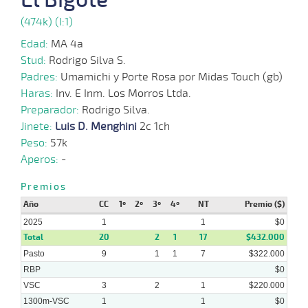
12-
VS
1100m
2 al 2
1:08:78
11 3/4
37,5
Hand.
9º
500
2024
(474k) (I:1)
Edad:
MA 4a
Stud:
Rodrigo Silva S.
18-
12-
VS
1100m
3 al 2
1:08:64
13 1/2
20,9
Hand.
7º
500
Padres:
Umamichi y Porte Rosa por Midas Touch (gb)
2024
Haras:
Inv. E Inm. Los Morros Ltda.
Preparador:
Rodrigo Silva.
11-
Jinete:
Luis D. Menghini
2c 1ch
12-
VS
1100m
5 al 3
1:06:80
18 1/2
45,4
Hand.
9º
504
2024
Peso:
57k
Aperos:
-
Premios
04-
12-
VS
1100m
5 al 4
1:09:72
9 1/4
9,8
Hand.
8º
500
Año
CC
1º
2º
3º
4º
NT
Premio ($)
2024
2025
1
1
$0
Total
20
2
1
17
$432.000
Pasto
9
1
1
7
$322.000
27-
RBP
$0
11-
VS
1100m
6 al 5
1:07:59
14 1/2
16,9
Hand.
10º
500
2024
VSC
3
2
1
$220.000
1300m-VSC
1
1
$0