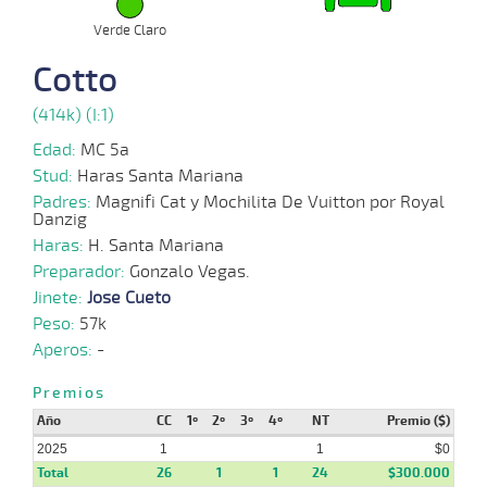
Verde Claro
23-
12-
VS
1100m
3 al 2
1:09:40
11 3/4
10,2
Hand.
7º
457
Cotto
2024
(414k) (I:1)
14-
Edad:
MC 5a
12-
HCH
1200m
5 al 3
1:12:89
10 1/2
5,7
Hand.
12º
453
2024
Stud:
Haras Santa Mariana
Padres:
Magnifi Cat y Mochilita De Vuitton por Royal
Danzig
30-
Haras:
H. Santa Mariana
11-
HCH
1200m
5 al 4
1:11:81
6
2,9
Hand.
5º
453
2024
Preparador:
Gonzalo Vegas.
Jinete:
Jose Cueto
Peso:
57k
13-
11 al
11-
VS
1100m
1:08:75
11 3/4
53,0
Hand.
9º
460
Aperos:
-
5
2024
Premios
Año
CC
1º
2º
3º
4º
NT
Premio ($)
2025
1
1
$0
Total
26
1
1
24
$300.000