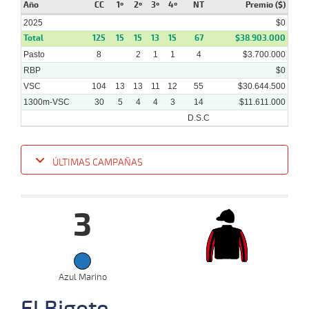
Año
CC
1º
2º
3º
4º
NT
Premio ($)
2025
$0
Total
125
15
15
13
15
67
$38.903.000
23-
Pasto
8
2
1
1
4
$3.700.000
10-
VS
1100m
3 al 1
1:10:08
9 1/4
31,5
Hand.
9º
512k
2024
RBP
$0
VSC
104
13
13
11
12
55
$30.644.500
1300m-VSC
30
5
4
4
3
14
$11.611.000
D.S.C
ÚLTIMAS CAMPAÑAS
Fecha
Hipo
Distancia
Indice
Tiempo
Cuerpada
Div
Tipo
Lº
P
3
22-
01-
VS
1300m
1 al 1
1:23:42
5 1/2
12,2
Hand.
5º
509
2025
Azul Marino
El Bigote
29-