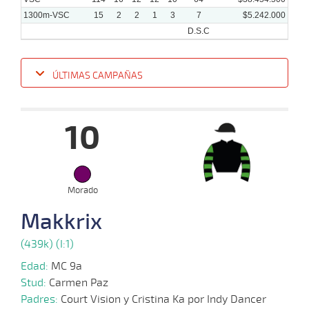
1300m-VSC
15
2
2
1
3
7
$5.242.000
D.S.C
ÚLTIMAS CAMPAÑAS
Fecha
Hipo
Distancia
Indice
Tiempo
Cuerpada
Div
Tipo
Lº
P
10
22-
01-
VS
1300m
1 al 1
1:23:42
5,0
Hand.
1º
493
2025
Morado
05-
Makkrix
01-
VS
1200m
5 al 1
1:15:64
9
16,9
Hand.
11º
495
2025
(439k) (I:1)
Edad:
MC 9a
18-
Stud:
Carmen Paz
12-
VS
1100m
4 al 3
1:08:95
11 3/4
7,2
Hand.
12º
497
2024
Padres:
Court Vision y Cristina Ka por Indy Dancer