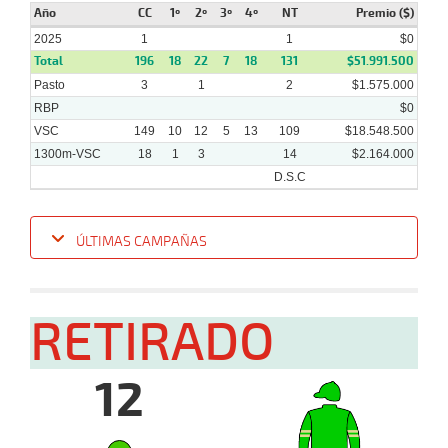
Año
CC
1º
2º
3º
4º
NT
Premio ($)
2025
1
1
$0
Total
196
18
22
7
18
131
$51.991.500
Pasto
3
1
2
$1.575.000
RBP
$0
VSC
149
10
12
5
13
109
$18.548.500
1300m-VSC
18
1
3
14
$2.164.000
D.S.C
ÚLTIMAS CAMPAÑAS
Fecha
Hipo
Distancia
Indice
Tiempo
Cuerpada
Div
Tipo
Lº
P
RETIRADO
22-
01-
VS
1300m
1 al 1
1:23:42
4
31,8
Hand.
2º
468
2025
12
12-
01-
VS
1100m
1 al 1
1:09:00
13
50,3
Hand.
11º
470
2025