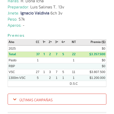
Haras:
H. Doña Icha
Preparador:
Luis Salinas T.. 13v
Jinete:
Ignacio Valdivia
6ch 3v
Peso:
57k
Aperos:
-
Premios
Año
CC
1º
2º
3º
4º
NT
Premio ($)
2025
$0
Total
37
1
2
7
5
22
$3.357.500
Pasto
1
1
$0
RBP
$0
VSC
27
1
3
7
5
11
$3.807.500
1300m-VSC
5
2
1
1
1
$1.200.000
D.S.C
ÚLTIMAS CAMPAÑAS
Fecha
Hipo
Distancia
Indice
Tiempo
Cuerpada
Div
Tipo
Lº
Pe