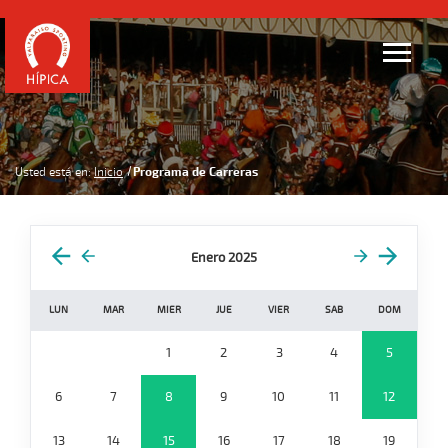
Usted está en:
Inicio
Programa de Carreras
Enero 2025
LUN
MAR
MIER
JUE
VIER
SAB
DOM
1
2
3
4
5
6
7
8
9
10
11
12
13
14
15
16
17
18
19