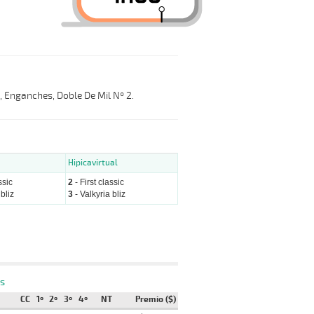
l, Enganches, Doble De Mil Nº 2.
Hipicavirtual
ssic
2
- First classic
bliz
3
- Valkyria bliz
s
CC
1º
2º
3º
4º
NT
Premio ($)