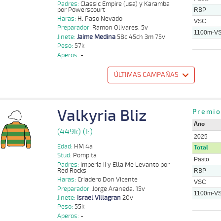
Rodolfo S
Padres:
Classic Empire (usa) y Karamba
S
1300m
1:16:65
14
27,7
Cond.
4º
478k/57k
Dores
por Powerscourt
RBP
Haras:
H. Paso Nevado
VSC
Rodolfo S
Preparador:
Ramon Olivares. 5v
S
1600m
1:39:54
20 1/2
77,5
Cond.
11º
489k/57k
Dores
1100m-V
Jinete:
Jaime Medina
58c 45ch 3m 75v
Peso:
57k
Aperos:
-
ÚLTIMAS CAMPAÑAS
o
Distancia
Indice
Tiempo
Cuerpada
Div
Tipo
Lº
Peso
Jinete
Valkyria Bliz
Jaime
Premio
1100m
1:10:40
3/4
1,8
Cond.
3º
474k/57k
Medina
Año
Benjamin
(449k) (I:)
1100m
1:09:76
1/2
1,5
Cond.
2º
470k/53k
Troncoso
2025
Edad:
HM 4a
Total
Joaquin
1100m
1:09:96
1/2 PCZ
1,5
Cond.
2º
470k/57k
Stud:
Pompita
Herrera
Pasto
Padres:
Imperia Ii y Ella Me Levanto por
Red Rocks
Joaquin
RBP
1100m
1:09:93
1 1/4
1,5
Cond.
2º
475k/57k
Herrera
Haras:
Criadero Don Vicente
VSC
Preparador:
Jorge Araneda. 15v
11 al
Jaime
H
1200m
1:10:63
2 3/4
4,6
Hand.
2º
476k/54k
1100m-V
9
Medina
Jinete:
Israel Villagran
20v
Peso:
55k
Darien
H
1200m
1:12:89
1
7,7
Cond.
2º
484k/57k
Aperos:
-
Cheuque