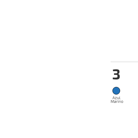
19-07-
CH
2024
01-07-
CH
2024
Fecha
Hip
3
07-09-
VS
2025
01-09-
VS
2025
20-08-
VS
2025
Azul
Marino
13-08-
VS
2025
12-07-
HC
2025
28-06-
HC
2025