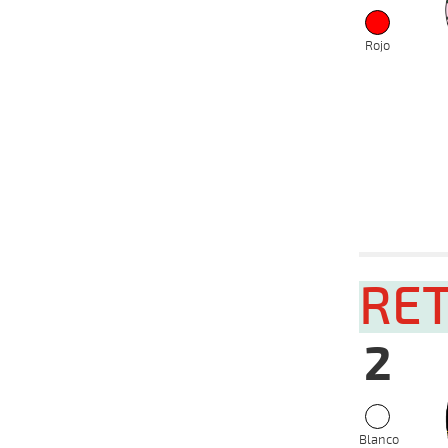
Rojo
Fecha
Hip
07-09-
RE
VS
2025
01-09-
VS
2025
2
18-08-
VS
2025
06-08-
VS
2025
Blanco