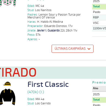
2025
Edad:
MC 4a
Total
Stud:
Los Nanitos
Pasto
Padres:
Lemon Sour y Pasion Turca por
Merchant Of Venice
RBP
Haras:
H. Habib Al Medina
VSC
Preparador:
Eduardo Donoso. 17v
1100m-V
Jinete:
Javier I. Guajardo
22c 28ch 11v
Peso:
57k
Aperos:
-
ÚLTIMAS CAMPAÑAS
o
Distancia
Indice
Tiempo
Cuerpada
Div
Tipo
Lº
Peso
Jinete
Sebastia
TIRADO
1100m
1:10:40
PCZ
13,6
Cond.
2º
490k/57k
E. Gonzal
Guillermo 
1100m
1:09:76
7 1/2
3,7
Cond.
5º
487k/57k
Perez
First Classic
Premio
Guillermo 
1100m
1:08:56
14 1/4
9,4
Cond.
3º
489k/57k
Perez
Año
(470k) (I:)
2025
Franco
1100m
1:09:65
2 1/2
3,3
Cond.
6º
483k/57k
Olivares
Edad:
MA 4a
Total
Stud:
Los Garrido
Pasto