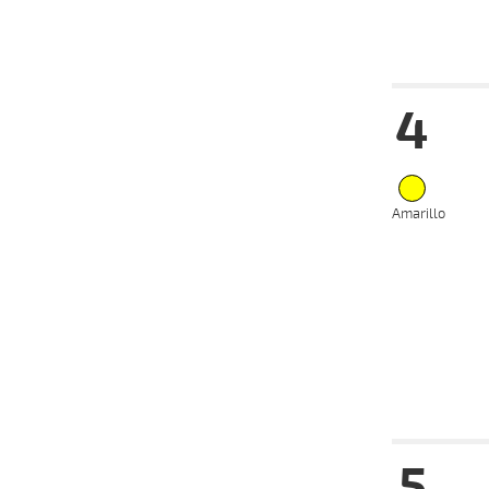
Fecha
Hip
4
07-09-
VS
2025
07-08-
VS
2024
Amarillo
Fecha
Hip
5
07-09-
VS
2025