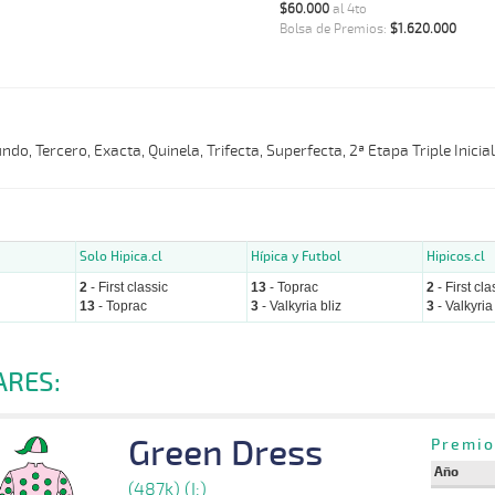
$60.000
al 4to
Bolsa de Premios:
$1.620.000
do, Tercero, Exacta, Quinela, Trifecta, Superfecta, 2ª Etapa Triple Inicia
Solo Hipica.cl
Hípica y Futbol
Hipicos.cl
2
- First classic
13
- Toprac
2
- First cla
13
- Toprac
3
- Valkyria bliz
3
- Valkyria 
ARES:
Green Dress
Premio
Año
(487k) (I:)