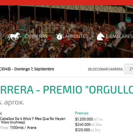
CARRERAS
APRONTES
EJEMPLARES
(3549) - Domingo 7, Septiembre
SELECCIONAR CARRERA:
ARRERA - PREMIO "ORGULL
s. aprox.
Premios
l
 Caballos De 4 Años Y Mas Que No Hayan
$1.200.000
al 1ro
 Kilos (myh4ap)
$240.000
al 2do
 Pista:
1100mts / Arena
$120.000
al 3ro