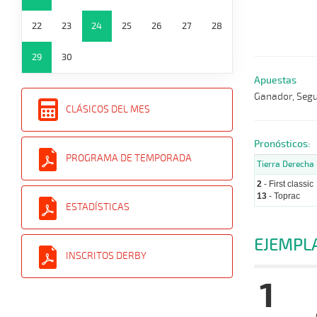
22
23
24
25
26
27
28
29
30
Apuestas
Ganador, Segun
CLÁSICOS DEL MES
Pronósticos:
PROGRAMA DE TEMPORADA
Tierra Derecha
2
- First classic
13
- Toprac
ESTADÍSTICAS
EJEMPL
INSCRITOS DERBY
1