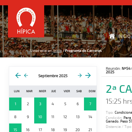
INICIO
Usted está en:
Inicio
Programa de Carreras
Reunión:
Nº54 
2025
Septiembre 2025
2ª C
LUN
MAR
MIER
JUE
VIER
SAB
DOM
15:25 hr
1
2
3
4
5
6
7
Tipo:
Condiciona
8
9
10
11
12
13
14
Condición:
Para
Ganado. Peso 57
Distancia / Tipo
15
16
17
18
19
20
21