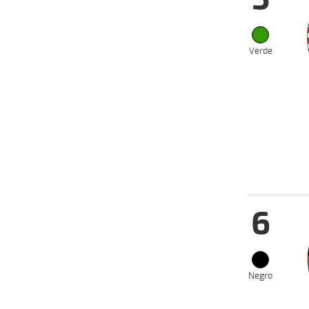
20-08-
VS
2025
13-08-
VS
2025
Verde
04-08-
VS
2025
21-07-
VS
2025
07-07-
VS
2025
Fecha
Hip
6
07-09-
VS
2025
20-08-
VS
2025
13-08-
VS
2025
Negro
04-08-
VS
2025