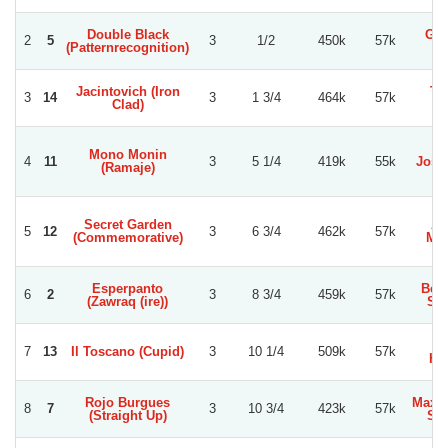
Double Black
Gus
2
5
3
1/2
450k
57k
(Patternrecognition)
A
Jacintovich (Iron
To
3
14
3
1 3/4
464k
57k
Clad)
Se
Mono Monin
4
11
3
5 1/4
419k
55k
Jose
(Ramaje)
Secret Garden
Al
5
12
3
6 3/4
462k
57k
(Commemorative)
Mor
Esperpanto
Ben
6
2
3
8 3/4
459k
57k
(Zawraq (ire))
Sa
Ja
7
13
Il Toscano (Cupid)
3
10 1/4
509k
57k
He
Rojo Burgues
Maxim
8
7
3
10 3/4
423k
57k
(Straight Up)
Sal