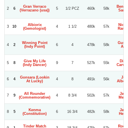
Gran Verraco
Benja
2
6
5
1/2 PCZ
460k
58k
(Verrazano (usa))
Sanc
Albiorix
Nicol
3
10
4
1 1/2
480k
57k
(Gemologist)
Ramir
Winning Point
Gusta
4
2
6
4
478k
58k
(Indy Point)
Aro
Give My Life
Dieg
5
8
9
7
527k
55k
(Indy Dancer)
Carva
Gonsara (Lookin
Joe
6
4
4
8
491k
56k
At Lucky)
Albor
All Rounder
Jai
7
9
4
8 3/4
502k
57k
(Commemorative)
Medi
Kenma
Jai
8
5
6
16 3/4
482k
58k
(Constitution)
Heid
Tinder Match
Rodol
9
1
3
18 3/4
475k
57k