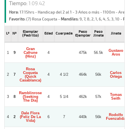
Tiempo:
1:09.42
Hora:
17:15hrs - Handicap del 2 al 1 - 3 Años o más - 1100m - Aren
Favorito:
(7) Rosa Coqueta -
Mandiles:
9, 7, 8, 2, 1, 6, 4, 5, 3, 10 -
Ret
Ejemplar
Peso
Peso
Lº
Nº
Edad
Cuerpada
Jinete
(Padrillo)
Ejemplar
Jinete
Gran
Gustavo
1
9
Cafrune
4
475k
56.5k
Aros
(Hinz)
Rosa
Coqueta
Carlos
2
7
4
4 1/2
464k
56k
(Quick
Ortega
Casablanca)
Ramblinrose
Tomas
3
8
(Seeking
4
5 1/4
462k
57k
Seith
The Dia)
Dale Flora
Rodolfo
4
2
(Feliz De La
6
7
440k
56k
Fuenzalida
Vida)