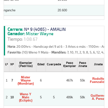
Enganche
20.600
Carrera:
Nº 9 (4065) - AMALIN
Ganador:
Mister Wayne
Tiempo:
1:08.67
Hora:
20:00hrs - Handicap del 9 al 6 - 3 Años o más - 1100m - Ar
Favorito:
(10) Weno Y Malo -
Mandiles:
7, 10, 11, 2, 9, 8, 5, 6, 12, 4, 1,
Ejemplar
Peso
Peso
Lº
Nº
Edad
Cuerpada
Jinete
(Padrillo)
Ejemplar
Jinete
Mister
Rodolfo
1
7
Wayne
6
467k
55k
Fuenzalida
(Mondrian)
Weno Y
Guillermo
2
10
Malo
5
5
489k
58k
A. Perez
(Ecliptic)