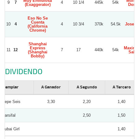
Muy Envidiosa
Moises
9
7
4
10 1/4
445k
54k
(Exaggerator)
Dono
Eso No Se
Cuenta
10
4
4
10 3/4
370k
54.5k
Jose C
(California
Chrome)
Shanghai
Express
Maximil
11
12
7
17
440k
54k
(Shanghai
Salin
Bobby)
DIVIDENDO
Ejemplar
A Ganador
A Segundo
A Tercero
Pepe Seis
3,30
2,20
1,40
Parsifal
2,50
1,50
Dubai Girl
1,40