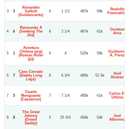
Alexander
Rodolfo
3
3
Selkirk
6
1 1/2
487k
58k
Fuenzalida
(Goldencents)
Raimundo A
Gustavo
4
6
(Seeking The
6
2 1/4
467k
61k
Aros
Dia)
Aventura
Chilena (arg)
Guillermo
5
1
6
4
525k
58k
(Roman Ruler
A. Perez
(p))
Caso Cerrado
Axel
6
7
(Daddy Long
6
6 3/4
485k
51.5k
Alvarez
Legs)
Cuarto
Carlos E.
7
5
Menguante
7
7 1/4
485k
61k
Urbina
(Caesarion)
The Great
Johnny
Joel
8
8
5
25 3/4
456k
54k
(Grand
Albornoz
Daddy)