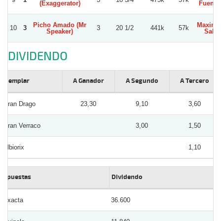
(Exaggerator)
Fuenza
Picho Amado (Mr
Maximil
10
3
3
20 1/2
441k
57k
Speaker)
Salin
DIVIDENDO
Ejemplar
A Ganador
A Segundo
A Tercero
Gran Drago
23,30
9,10
3,60
Gran Verraco
3,00
1,50
Albiorix
1,10
Apuestas
Dividendo
Exacta
36.600