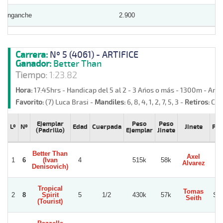
Enganche
2.900
Carrera:
Nº 5 (4061) - ARTIFICE
Ganador:
Better Than
Tiempo:
1:23.82
Hora:
17:45hrs - Handicap del 5 al 2 - 3 Años o más - 1300m - Are
Favorito:
(7) Luca Brasi -
Mandiles:
6, 8, 4, 1, 2, 7, 5, 3 -
Retiros:
Corr
Ejemplar
Peso
Peso
Lº
Nº
Edad
Cuerpada
Jinete
Pre
(Padrillo)
Ejemplar
Jinete
Better Than
Axel
B
1
6
(Ivan
4
515k
58k
Alvarez
Denisovich)
Tropical
Tomas
2
8
Spirit
5
1/2
430k
57k
Ser
Seith
(Tourist)