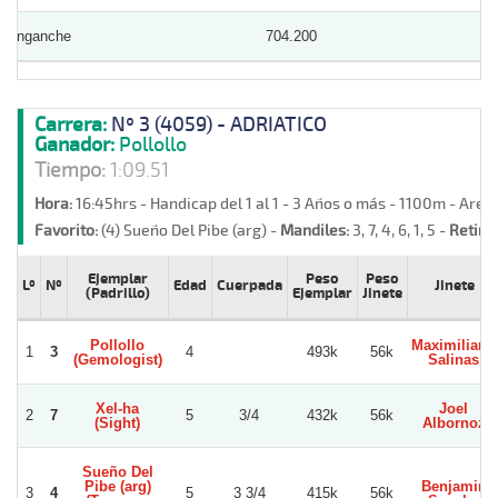
Enganche
704.200
Carrera:
Nº 3 (4059) - ADRIATICO
Ganador:
Pollollo
Tiempo:
1:09.51
Hora:
16:45hrs - Handicap del 1 al 1 - 3 Años o más - 1100m - Are
Favorito:
(4) Sueño Del Pibe (arg) -
Mandiles:
3, 7, 4, 6, 1, 5 -
Retiros
Ejemplar
Peso
Peso
Lº
Nº
Edad
Cuerpada
Jinete
(Padrillo)
Ejemplar
Jinete
Pollollo
Maximiliano
1
3
4
493k
56k
(Gemologist)
Salinas
Xel-ha
Joel
2
7
5
3/4
432k
56k
(Sight)
Albornoz
Sueño Del
Pibe (arg)
Benjamin
3
4
5
3 3/4
415k
56k