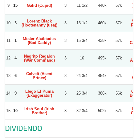
Ca
9
15
Galid (Cupid)
3
11 1/2
440k
57k
Or
Lorenz Black
Nic
10
3
3
13 1/2
460k
57k
(Hootenanny (usa))
Ram
Mister Alcibiades
Di
11
1
3
15 3/4
439k
57k
(Bad Daddy)
Car
Negrito Regalon
J
12
4
3
16
495k
57k
(War Command)
Alb
Calveti (Ascot
A
13
6
3
24 3/4
454k
57k
Prince)
Alv
Llego El Puma
Cri
14
9
3
25 3/4
386k
56k
(Exaggerator)
Boba
Irish Soul (Irish
Fr
15
10
3
32 3/4
502k
57k
Brother)
Oli
DIVIDENDO