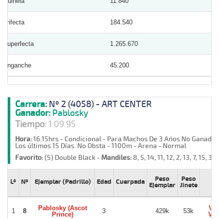
Quinela
11.840
Trifecta
184.540
Superfecta
1.265.670
Enganche
45.200
Carrera:
Nº 2 (4058) - ART CENTER
Ganador:
Pablosky
Tiempo:
1:09.95
Hora:
16:15hrs - Condicional - Para Machos De 3 Años No Ganador
Los últimos 15 Días. No Obsta - 1100m - Arena - Normal
Favorito:
(5) Double Black -
Mandiles:
8, 5, 14, 11, 12, 2, 13, 7, 15, 3, 1
Peso
Peso
Lº
Nº
Ejemplar (Padrillo)
Edad
Cuerpada
Ji
Ejemplar
Jinete
Pablosky (Ascot
Vic
1
8
3
429k
53k
Prince)
Vil