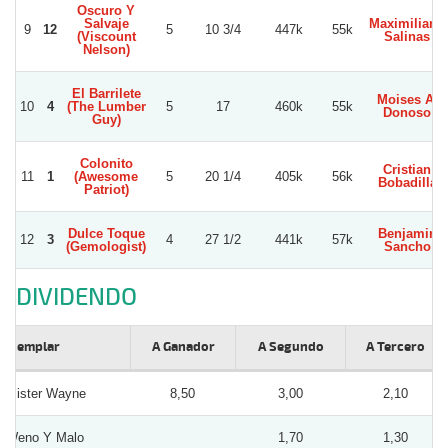
Oscuro Y
Salvaje
Maximiliano
9
12
5
10 3/4
447k
55k
(Viscount
Salinas
Nelson)
El Barrilete
Moises A.
10
4
(The Lumber
5
17
460k
55k
Donoso
Guy)
Colonito
Cristian
11
1
(Awesome
5
20 1/4
405k
56k
Bobadilla
Patriot)
Dulce Toque
Benjamin
12
3
4
27 1/2
441k
57k
(Gemologist)
Sancho
DIVIDENDO
Ejemplar
A Ganador
A Segundo
A Tercero
Mister Wayne
8,50
3,00
2,10
Weno Y Malo
1,70
1,30