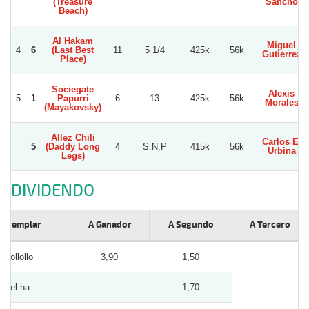
(Treasure
Sancho
Beach)
Al Hakam
Miguel
4
6
(Last Best
11
5 1/4
425k
56k
Gutierrez
Place)
Sociegate
Alexis
5
1
Papurri
6
13
425k
56k
Morales
(Mayakovsky)
Allez Chili
Carlos E.
5
(Daddy Long
4
S.N.P
415k
56k
Urbina
Legs)
DIVIDENDO
Ejemplar
A Ganador
A Segundo
A Tercero
Pollollo
3,90
1,50
Xel-ha
1,70