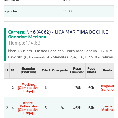
Enganche
14.800
Carrera:
Nº 6 (4062) - LIGA MARITIMA DE CHILE
Ganador:
Mcclane
Tiempo:
1:14.68
Hora:
18:15hrs - Clasico Handicap - Para Todo Caballo. - 1200m - 
Favorito:
(6) Raimundo A -
Mandiles:
2, 4, 3, 6, 1, 7, 5, 8 -
Retiros:
Co
Ejemplar
Peso
Peso
Lº
Nº
Edad
Cuerpada
Jinete
(Padrillo)
Ejemplar
Jinete
Mcclane
Benjamin
1
2
(Competitive
6
470k
60k
Sancho
Edge)
Andrei
Bolkonsky
Jaime
2
4
5
1 1/4
462k
54k
(Competitive
Medina
Edge)