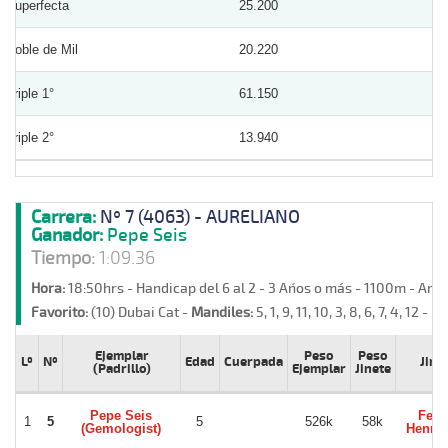
Superfecta
25.200
Doble de Mil
20.220
Triple 1°
61.150
Triple 2°
13.940
Carrera:
Nº 7 (4063) - AURELIANO
Ganador:
Pepe Seis
Tiempo:
1:09.36
Hora:
18:50hrs - Handicap del 6 al 2 - 3 Años o más - 1100m - Are
Favorito:
(10) Dubai Cat -
Mandiles:
5, 1, 9, 11, 10, 3, 8, 6, 7, 4, 12 -
Re
Ejemplar
Peso
Peso
Lº
Nº
Edad
Cuerpada
Jine
(Padrillo)
Ejemplar
Jinete
Pepe Seis
Feli
1
5
5
526k
58k
(Gemologist)
Henriq