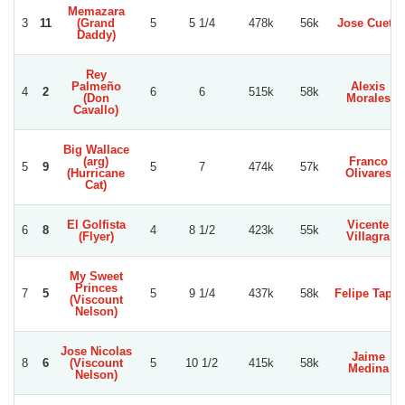
Memazara
3
11
(Grand
5
5 1/4
478k
56k
Jose Cueto
Daddy)
Rey
Palmeño
Alexis
4
2
6
6
515k
58k
(Don
Morales
Cavallo)
Big Wallace
(arg)
Franco
5
9
5
7
474k
57k
(Hurricane
Olivares
Cat)
El Golfista
Vicente
6
8
4
8 1/2
423k
55k
(Flyer)
Villagra
My Sweet
Princes
7
5
5
9 1/4
437k
58k
Felipe Tapia
(Viscount
Nelson)
Jose Nicolas
Jaime
8
6
(Viscount
5
10 1/2
415k
58k
Medina
Nelson)