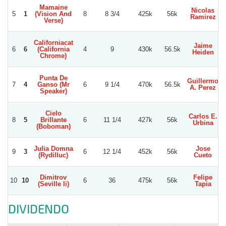
Mamaine
Nicolas
5
1
(Vision And
8
8 3/4
425k
56k
Ramirez
Verse)
Californiacat
Jaime
6
6
(California
4
9
430k
56.5k
Heiden
Chrome)
Punta De
Guillermo
7
4
Ganso (Mr
6
9 1/4
470k
56.5k
A. Perez
Speaker)
Cielo
Carlos E.
8
5
Brillante
6
11 1/4
427k
56k
Urbina
(Boboman)
Julia Domna
Jose
9
3
6
12 1/4
452k
56k
(Rydilluc)
Cueto
Dimitrov
Felipe
10
10
6
36
475k
56k
(Seville Ii)
Tapia
DIVIDENDO