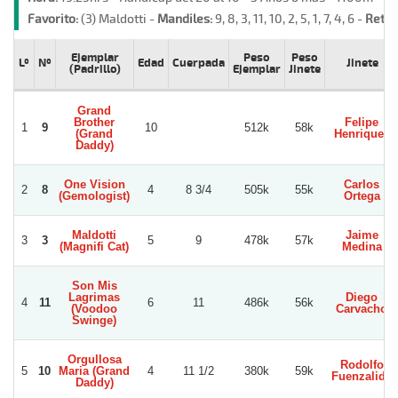
Favorito:
(3) Maldotti -
Mandiles:
9, 8, 3, 11, 10, 2, 5, 1, 7, 4, 6 -
Retir
Ejemplar
Peso
Peso
Lº
Nº
Edad
Cuerpada
Jinete
(Padrillo)
Ejemplar
Jinete
Grand
Brother
Felipe
1
9
10
512k
58k
(Grand
Henriquez
Daddy)
One Vision
Carlos
2
8
4
8 3/4
505k
55k
(Gemologist)
Ortega
Maldotti
Jaime
3
3
5
9
478k
57k
(Magnifi Cat)
Medina
Son Mis
Lagrimas
Diego
4
11
6
11
486k
56k
(Voodoo
Carvacho
Swinge)
Orgullosa
Rodolfo
5
10
Maria (Grand
4
11 1/2
380k
59k
Fuenzalida
Daddy)