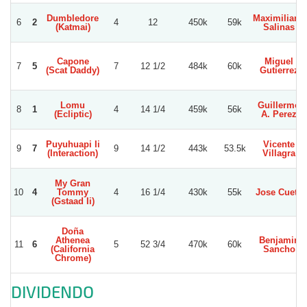
Dumbledore
Maximiliano
6
2
4
12
450k
59k
(Katmai)
Salinas
Capone
Miguel
7
5
7
12 1/2
484k
60k
(Scat Daddy)
Gutierrez
Lomu
Guillermo
8
1
4
14 1/4
459k
56k
(Ecliptic)
A. Perez
Puyuhuapi Ii
Vicente
9
7
9
14 1/2
443k
53.5k
(Interaction)
Villagra
My Gran
10
4
Tommy
4
16 1/4
430k
55k
Jose Cueto
(Gstaad Ii)
Doña
Athenea
Benjamin
11
6
5
52 3/4
470k
60k
(California
Sancho
Chrome)
DIVIDENDO