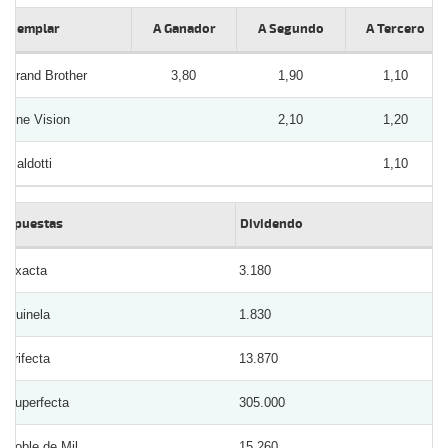
Ejemplar
A Ganador
A Segundo
A Tercero
Grand Brother
3,80
1,90
1,10
One Vision
2,10
1,20
Maldotti
1,10
Apuestas
Dividendo
Exacta
3.180
Quinela
1.830
Trifecta
13.870
Superfecta
305.000
Doble de Mil
15.260