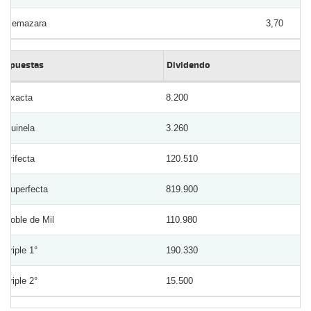
Memazara
3,70
Apuestas
Dividendo
Exacta
8.200
Quinela
3.260
Trifecta
120.510
Superfecta
819.900
Doble de Mil
110.980
Triple 1°
190.330
Triple 2°
15.500