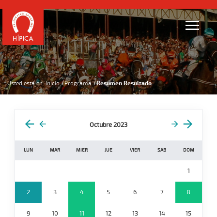
Usted está en:
Inicio
Programa
Resumen Resultado
Octubre 2023
LUN
MAR
MIER
JUE
VIER
SAB
DOM
1
2
3
4
5
6
7
8
9
10
11
12
13
14
15