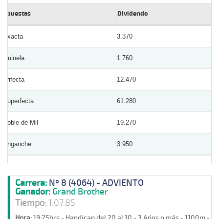
Apuestas
Dividendo
Exacta
3.370
Quinela
1.760
Trifecta
12.470
Superfecta
61.280
Doble de Mil
19.270
Enganche
3.950
Carrera:
Nº 8 (4064) - ADVIENTO
Ganador:
Grand Brother
Tiempo:
1:07.85
Hora:
19:25hrs - Handicap del 20 al 10 - 3 Años o más - 1100m - A