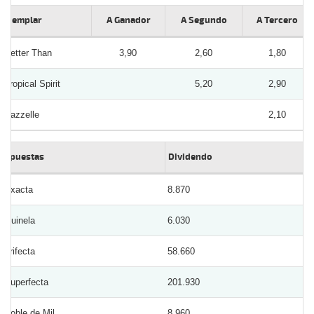
Ejemplar
A Ganador
A Segundo
A Tercero
Better Than
3,90
2,60
1,80
Tropical Spirit
5,20
2,90
Pazzelle
2,10
Apuestas
Dividendo
Exacta
8.870
Quinela
6.030
Trifecta
58.660
Superfecta
201.930
Doble de Mil
8.960