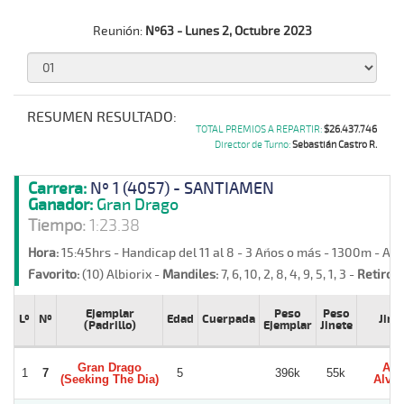
Reunión:
Nº63 - Lunes 2, Octubre 2023
RESUMEN RESULTADO:
TOTAL PREMIOS A REPARTIR:
$26.437.746
Director de Turno:
Sebastián Castro R.
Carrera:
Nº 1 (4057) - SANTIAMEN
Ganador:
Gran Drago
Tiempo:
1:23.38
Hora:
15:45hrs - Handicap del 11 al 8 - 3 Años o más - 1300m - Ar
Favorito:
(10) Albiorix -
Mandiles:
7, 6, 10, 2, 8, 4, 9, 5, 1, 3 -
Retiros:
Ejemplar
Peso
Peso
Lº
Nº
Edad
Cuerpada
Jine
(Padrillo)
Ejemplar
Jinete
Gran Drago
Axe
1
7
5
396k
55k
(Seeking The Dia)
Alvar