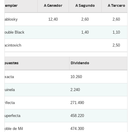
Ejemplar
A Ganador
A Segundo
A Tercero
Pablosky
12,40
2,60
2,60
Double Black
1,40
1,10
Jacintovich
2,50
Apuestas
Dividendo
Exacta
10.260
Quinela
2.240
Trifecta
271.490
Superfecta
458.220
Doble de Mil
474.300