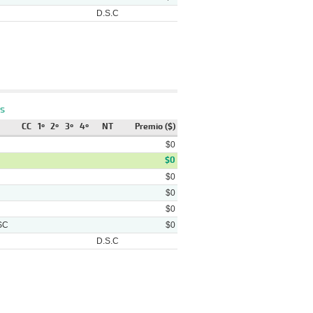
D.S.C
Pista
Ganador
Video
La Chiconita - (pcz) La Olivia -
s
asto
(1/2) La Ruta De Todos
CC
1º
2º
3º
4º
NT
Premio ($)
$0
$0
$0
$0
$0
SC
$0
D.S.C
Pista
Ganador
Video