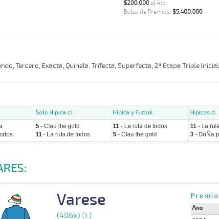
$200.000
al 4to
Bolsa de Premios:
$5.400.000
do, Tercero, Exacta, Quinela, Trifecta, Superfecta, 2ª Etapa Triple Inicia
Solo Hipica.cl
Hípica y Futbol
Hipicos.cl
a
5
- Clau the gold
11
- La ruta de todos
11
- La rut
todos
11
- La ruta de todos
5
- Clau the gold
3
- DoÑa p
ARES:
Varese
Premio
Año
(406k) (I:)