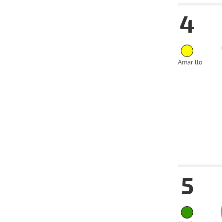
4
15-05-
VS
2024
Amarillo
Fecha
Hip
5
15-05-
VS
2024