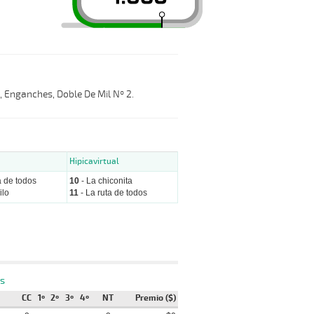
l, Enganches, Doble De Mil Nº 2.
Hipicavirtual
a de todos
10
- La chiconita
ilo
11
- La ruta de todos
s
CC
1º
2º
3º
4º
NT
Premio ($)