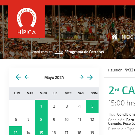
INICIO
Usted está en:
Inicio
Programa de Carreras
Reunión:
Nº32 
Mayo 2024
2ª C
LUN
MAR
MIER
JUE
VIER
SAB
DOM
15:00 hr
1
2
3
4
5
Tipo:
Condiciona
6
7
8
9
10
11
12
Condición:
Para
Ganado. Peso 55 
Distancia / Tipo
13
14
15
16
17
18
19