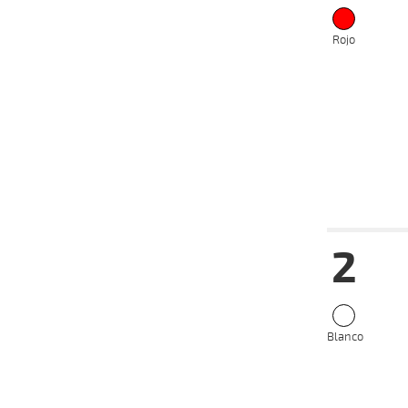
Rojo
Fecha
Hip
2
15-05-
VS
2024
08-05-
VS
2024
Blanco
28-04-
VS
2024