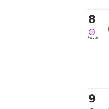
Fecha
Hip
8
Rosado
Fecha
Hip
9
15-05-
VS
2024
08-05-
VS
2024