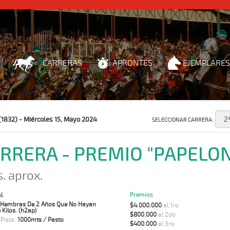
CARRERAS
APRONTES
EJEMPLARES
(1832) - Miércoles 15, Mayo 2024
SELECCIONAR CARRERA:
ARRERA - PREMIO "PAPELO
s. aprox.
Premios
l
 Hembras De 2 Años Que No Hayan
$4.000.000
al 1ro
Kilos. (h2ap)
$800.000
al 2do
 Pista:
1000mts / Pasto
$400.000
al 3ro