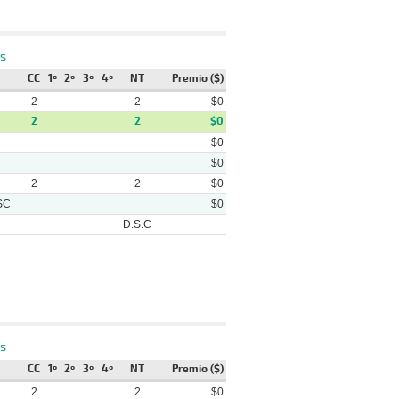
Jinete
Pista
Ganador
Video
s
CC
1º
2º
3º
4º
NT
Premio ($)
2
2
$0
2
2
$0
$0
$0
2
2
$0
SC
$0
D.S.C
Pista
Ganador
Video
La Chiconita - (pcz) La Olivia
s
Pasto
- (1/2) La Ruta De Todos
CC
1º
2º
3º
4º
NT
Premio ($)
Breezy Star - (4 1/2) Sweet
Arena
Sundown - (5 1/2) Olympian
2
2
$0