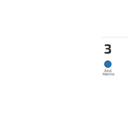
Fecha
Hip
3
15-05-
VS
2024
Azul
Marino
Fecha
Hip