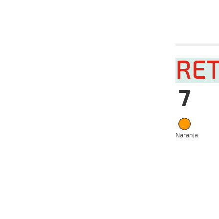
CH
2023
Fecha
Hip
15-05-
RE
VS
2024
20-04-
HC
2024
7
06-04-
HC
2024
Naranja