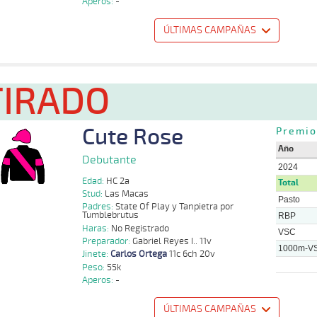
Aperos:
-
S
1000m
0:56:94
3 1/2
6,5
Clasi.
2º
474k/55k
P
Zuñiga
ÚLTIMAS CAMPAÑAS
o
Distancia
Indice
Tiempo
Cuerpada
Div
Tipo
Lº
Peso
Jinete
Felipe
TIRADO
1000m
0:58:84
3 1/2
10,3
Cond.
5º
490k/55k
Henriquez
Jorge
H
1500m
1:30:49
25
47,1
Cond.
6º
484k/55k
Zuñiga
Cute Rose
Premio
Año
Tomas
H
1200m
1:11:59
16 1/4
33,3
Cond.
5º
488k/55k
Debutante
Seith
2024
Edad:
HC 2a
Total
Stud:
Las Macas
Pasto
Padres:
State Of Play y Tanpietra por
Tumblebrutus
RBP
Haras:
No Registrado
VSC
Preparador:
Gabriel Reyes I.. 11v
1000m-V
Jinete:
Carlos Ortega
11c 6ch 20v
Peso:
55k
Aperos:
-
ÚLTIMAS CAMPAÑAS