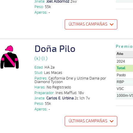
Jinete:
Joel Albornoz
24v
Peso:
55k
Aperos:
-
ÚLTIMAS CAMPAÑAS
o
Distancia
Indice
Tiempo
Cuerpada
Div
Tipo
Lº
Peso
Jinete
Doña Pilo
Joel
Premio
1000m
0:58:84
15 1/2
8,2
Cond.
10º
441k/55k
P
Albornoz
Año
(k) (I:)
2024
Edad:
HA 2a
Total
Stud:
Las Macas
Pasto
Padres:
California One y Ultima Dama por
Diamond Tycoon
RBP
Haras:
No Registrado
VSC
Preparador:
Ines Maffud. 18v
1000m-V
Jinete:
Carlos E. Urbina
2c 1ch 7v
Peso:
55k
Aperos:
-
ÚLTIMAS CAMPAÑAS
o
Distancia
Indice
Tiempo
Cuerpada
Div
Tipo
Lº
Peso
Jinete