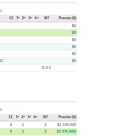
La Chiconita - (pcz) La Olivia -
s
Pasto
(1/2) La Ruta De Todos
CC
1º
2º
3º
4º
NT
Premio ($)
$0
$0
$0
$0
$0
SC
$0
D.S.C
sta
Ganador
Video
La Chiconita - (pcz) La Olivia -
s
sto
(1/2) La Ruta De Todos
CC
1º
2º
3º
4º
NT
Premio ($)
4
1
3
$1.100.000
5
2
3
$2.975.000