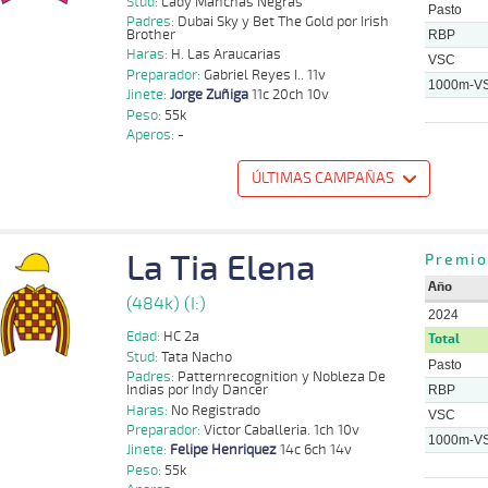
Stud:
Lady Manchas Negras
Pasto
Padres:
Dubai Sky y Bet The Gold por Irish
Brother
RBP
Haras:
H. Las Araucarias
VSC
Preparador:
Gabriel Reyes I.. 11v
1000m-V
Jinete:
Jorge Zuñiga
11c 20ch 10v
Peso:
55k
Aperos:
-
ÚLTIMAS CAMPAÑAS
o
Distancia
Indice
Tiempo
Cuerpada
Div
Tipo
Lº
Peso
Jinete
P
La Tia Elena
Jorge
Premio
1000m
0:58:84
3
3,7
Cond.
4º
472k/55k
P
Zuñiga
Año
Gustavo
(484k) (I:)
H
1000m
0:58:13
6 1/2
3,2
Cond.
6º
475k/55k
A
Aros
2024
Edad:
HC 2a
Total
Jorge
1000m
0:58:86
5 3/4
1,6
Cond.
7º
482k/55k
P
Stud:
Tata Nacho
Zuñiga
Pasto
Padres:
Patternrecognition y Nobleza De
Indias por Indy Dancer
Jorge
RBP
1000m
0:58:59
3/4
4,9
Cond.
2º
476k/55k
P
Zuñiga
Haras:
No Registrado
VSC
Preparador:
Victor Caballeria. 1ch 10v
Benjamin
S
1200m
1:09:37
14
5,4
Cond.
8º
495k/55k
1000m-V
P
Sancho
Jinete:
Felipe Henriquez
14c 6ch 14v
Peso:
55k
Jorge