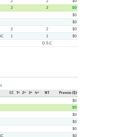
2
2
$0
2
2
$0
$0
$0
2
2
$0
SC
1
1
$0
D.S.C
Pista
Ganador
Video
La Chiconita - (pcz) La Olivia -
s
asto
(1/2) La Ruta De Todos
CC
1º
2º
3º
4º
NT
Premio ($)
Breezy Star - (4 1/2) Sweet
rena
Sundown - (5 1/2) Olympian
$0
Princess
$0
Mi Menchita - (2 1/4) La
$0
asto
Chiconita - (2 1/2) La Ruta De
Todos
$0
$0
SC
$0