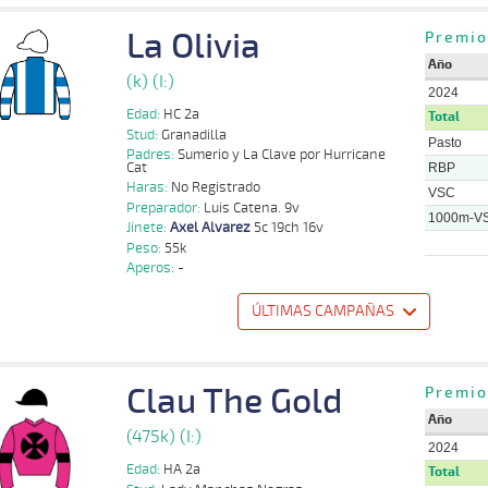
La Olivia
Carlos E.
Premio
1000m
0:58:84
15 1/4
53,0
Cond.
8º
407k/55k
Urbina
Año
(k) (I:)
2024
Edad:
HC 2a
Total
Stud:
Granadilla
Pasto
Padres:
Sumerio y La Clave por Hurricane
Cat
RBP
Haras:
No Registrado
VSC
Preparador:
Luis Catena. 9v
1000m-V
Jinete:
Axel Alvarez
5c 19ch 16v
Peso:
55k
Aperos:
-
ÚLTIMAS CAMPAÑAS
o
Distancia
Indice
Tiempo
Cuerpada
Div
Tipo
Lº
Peso
Jinete
Pi
Clau The Gold
Axel
Premio
1000m
0:58:84
PCZ
8,0
Cond.
2º
450k/55k
Pa
Alvarez
Año
(475k) (I:)
2024
Edad:
HA 2a
Total