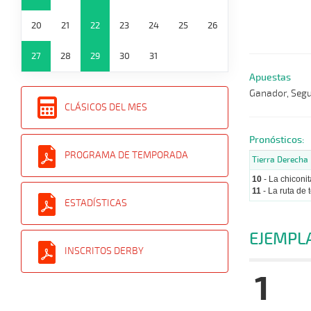
20
21
22
23
24
25
26
27
28
29
30
31
Apuestas
Ganador, Segun
CLÁSICOS DEL MES
Pronósticos:
PROGRAMA DE TEMPORADA
Tierra Derecha
10
- La chiconit
11
- La ruta de 
ESTADÍSTICAS
EJEMPL
INSCRITOS DERBY
1