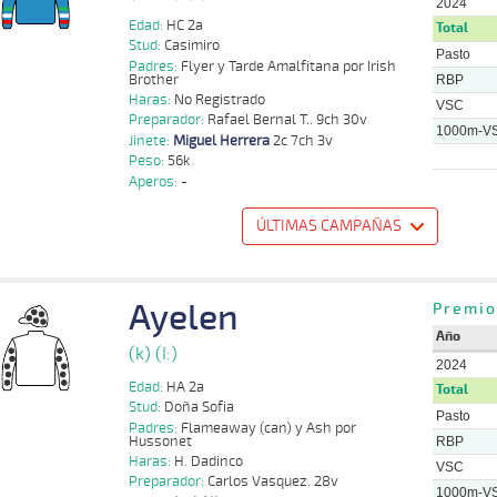
2024
Edad:
HC 2a
Total
Stud:
Casimiro
Pasto
Padres:
Flyer y Tarde Amalfitana por Irish
Brother
RBP
Haras:
No Registrado
VSC
Preparador:
Rafael Bernal T.. 9ch 30v
1000m-V
Jinete:
Miguel Herrera
2c 7ch 3v
Peso:
56k
Aperos:
-
ÚLTIMAS CAMPAÑAS
o
Distancia
Indice
Tiempo
Cuerpada
Div
Tipo
Lº
Peso
Jinete
Ayelen
Miguel
Premio
1000m
0:58:84
6 3/4
43,9
Cond.
7º
408k/53k
P
Herrera
Año
(k) (I:)
Nicolas
1100m
1:07:77
17
18,1
Cond.
7º
406k/55k
A
2024
Ramirez
Edad:
HA 2a
Total
Stud:
Doña Sofia
Nicolas
Pasto
1000m
0:58:30
9
12,9
Cond.
8º
410k/55k
P
Padres:
Flameaway (can) y Ash por
Ramirez
Hussonet
RBP
Haras:
H. Dadinco
VSC
Preparador:
Carlos Vasquez. 28v
1000m-V