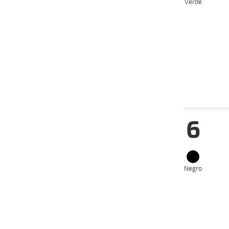
Verde
Fecha
Hip
6
15-05-
VS
2024
02-05-
HC
2024
10-04-
VS
2024
Negro
04-03-
VS
2024
12-02-
CH
2024
24-12-