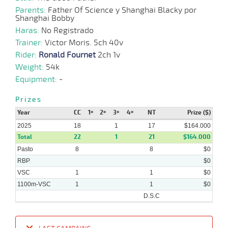
Parents:
Father Of Science y Shanghai Blacky por
Shanghai Bobby
Haras:
No Registrado
Trainer:
Victor Moris. 5ch 40v
Rider:
Ronald Fournet
2ch 1v
Weight:
54k
Equipment:
-
Prizes
Year
CC
1º
2º
3º
4º
NT
Prize ($)
2025
18
1
17
$164.000
Total
22
1
21
$164.000
Pasto
8
8
$0
RBP
$0
VSC
1
1
$0
1100m-VSC
1
1
$0
D.S.C