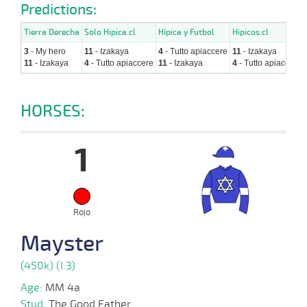
Predictions:
Tierra Derecha
Solo Hipica.cl
Hípica y Futbol
Hipicos.cl
3
- My hero
11
- Izakaya
4
- Tutto apiaccere
11
- Izakaya
11
- Izakaya
4
- Tutto apiaccere
11
- Izakaya
4
- Tutto apiaccere
HORSES:
1
Rojo
Mayster
(450k) (I:3)
Age:
MM 4a
Stud:
The Good Father