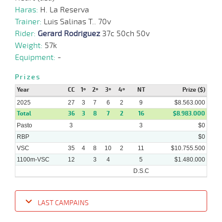
Haras:
H. La Reserva
27-
08-
VS
1100m
5 al 4
1:08:83
8,7
Hand.
1º
467k/
Trainer:
Luis Salinas T.. 70v
2025
Rider:
Gerard Rodriguez
37c 50ch 50v
Weight:
57k
Equipment:
-
20-
08-
VS
1100m
5 al 4
1:09:48
6 1/2
7,2
Hand.
5º
466k/
2025
Prizes
Year
CC
1º
2º
3º
4º
NT
Prize ($)
2025
27
3
7
6
2
9
$8.563.000
13-
08-
VS
1100m
6 al 5
1:09:03
9 1/2
19,0
Hand.
12º
463k/
Total
36
3
8
7
2
16
$8.983.000
2025
Pasto
3
3
$0
RBP
$0
VSC
35
4
8
10
2
11
$10.755.500
1100m-VSC
12
3
4
5
$1.480.000
D.S.C
LAST CAMPAINS