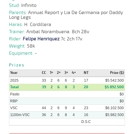
Stud:
Infinito
Parents:
Annual Report y Lia De Germania por Daddy
Long Legs
13-
16 al
03-
HCH
1000m
0:57:79
9 1/2
5,2
Hand.
12º
488k/
13
Haras:
2025
H. Cordillera
Trainer:
Anibal Norambuena. 8ch 28v
Rider:
Felipe Henriquez
7c 2ch 17v
08-
16 al
03-
HCH
1200m
1:10:68
11 1/2
5,3
Hand.
11º
487k/
14
Weight:
58k
2025
Equipment:
-
27-
19 al
Prizes
02-
HCH
1000m
0:56:46
8
2,1
Hand.
2º
488k/
12
2025
Year
CC
1º
2º
3º
4º
NT
Prize ($)
2025
33
2
6
6
2
17
$5.542.500
Total
39
2
6
8
3
20
$5.892.500
Pasto
$0
RBP
$0
VSC
44
2
6
9
4
23
$6.102.500
1100m-VSC
36
2
6
8
4
16
$5.982.500
D.S.C