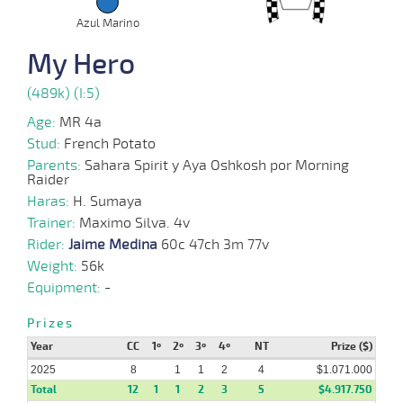
09-
VS
1100m
7 al 6
1:08:27
21 1/2
59,0
Hand.
12º
460k/5
2025
Azul Marino
My Hero
03-
10 al
09-
VS
1100m
1:08:98
13 1/2
84,7
Hand.
10º
460k/5
8
2025
(489k) (I:5)
Age:
MR 4a
27-
10 al
Stud:
French Potato
08-
VS
1200m
1:14:69
28
60,0
Hand.
9º
457k/5
6
2025
Parents:
Sahara Spirit y Aya Oshkosh por Morning
Raider
Haras:
H. Sumaya
20-
08-
VS
1400m
1:28:27
54 1/4
48,7
Clasi.
10º
460k/5
Trainer:
Maximo Silva. 4v
2025
Rider:
Jaime Medina
60c 47ch 3m 77v
Weight:
56k
15-
08-
CHS
1300m
1:16:42
13 1/2
47,8
Cond.
10º
458k/5
Equipment:
-
2025
Prizes
Year
CC
1º
2º
3º
4º
NT
Prize ($)
2025
8
1
1
2
4
$1.071.000
Total
12
1
1
2
3
5
$4.917.750