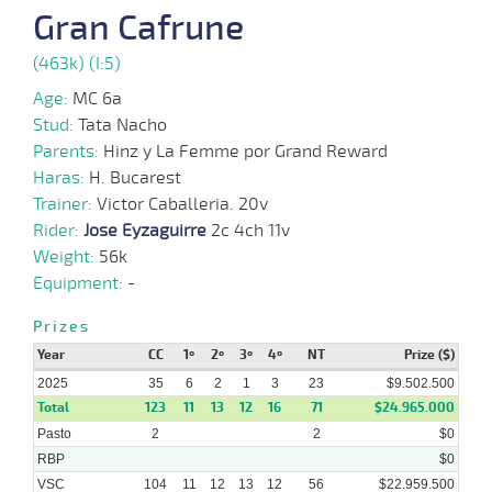
2025
Gran Cafrune
(463k) (I:5)
01-
09-
VS
1100m
9 al 6
1:07:53
17 1/2
56,5
Hand.
11º
397k/5
2025
Age:
MC 6a
Stud:
Tata Nacho
Parents:
Hinz y La Femme por Grand Reward
27-
12 al
08-
VS
1100m
1:08:07
18 1/4
15,0
Hand.
14º
395k/5
Haras:
H. Bucarest
10
2025
Trainer:
Victor Caballeria. 20v
Rider:
Jose Eyzaguirre
2c 4ch 11v
Weight:
56k
03-
12 al
Equipment:
-
08-
CHS
1000m
1:00:24
6 1/4
12,8
Hand.
9º
393k/5
9
2025
Prizes
Year
CC
1º
2º
3º
4º
NT
Prize ($)
28-
15 al
2025
35
6
2
1
3
23
$9.502.500
07-
CHS
1000m
0:57:46
5 1/4
6,1
Hand.
7º
392k/5
12
2025
Total
123
11
13
12
16
71
$24.965.000
Pasto
2
2
$0
RBP
$0
VSC
104
11
12
13
12
56
$22.959.500