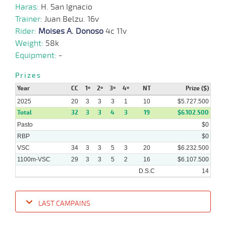
23-
Haras:
H. San Ignacio
07-
VS
1100m
6 al 4
1:09:03
1/2 PCZ
6,2
Hand.
2º
504k/57
2025
Trainer:
Juan Belzu. 16v
Rider:
Moises A. Donoso
4c 11v
Weight:
58k
Equipment:
-
Prizes
Year
CC
1º
2º
3º
4º
NT
Prize ($)
2025
20
3
3
3
1
10
$5.727.500
Total
32
3
3
4
3
19
$6.102.500
Pasto
$0
RBP
$0
VSC
34
3
3
5
3
20
$6.232.500
1100m-VSC
29
3
3
5
2
16
$6.107.500
D.S.C
14
LAST CAMPAINS
Date
Turf
Distance
Index
Time
Distance
Ret
Type
Pº
Weig