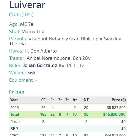
Luiverar
(406k) (I:5)
29-
08-
CHS
1200m
7 al 4
1:10:71
16 1/2
6,8
Hand.
4º
468k/5
Age:
MC 7a
2025
Stud:
Mama Lila
Parents:
Viscount Nelson y Gran Hipica por Seeking
The Dia
15-
08-
CHS
1200m
8 al 6
1:11:93
6 1/4
12,2
Hand.
7º
470k/5
Haras:
H. Don Alberto
2025
Trainer:
Anibal Norambuena. 8ch 28v
Rider:
Johan Gonzalez
16c 14ch 11v
03-
10 al
Weight:
56k
08-
CHS
1200m
1:10:71
15 3/4
16
Hand.
10º
467k/5
6
2025
Equipment:
-
Prizes
28-
07-
CHS
1200m
6 al 4
1:12:84
2 1/4
3,4
Hand.
2º
471k/5
Year
CC
1º
2º
3º
4º
NT
Prize ($)
2025
2025
26
4
2
20
$5.537.500
Total
145
22
8
7
10
98
$46.850.000
Pasto
2
2
$0
RBP
$0
VSC
132
22
7
6
10
87
$44.512.500