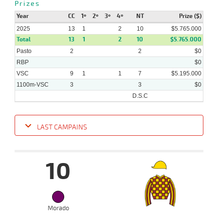
Prizes
Year
CC
1º
2º
3º
4º
NT
Prize ($)
2025
13
1
2
10
$5.765.000
Total
13
1
2
10
$5.765.000
Pasto
2
2
$0
RBP
$0
VSC
9
1
1
7
$5.195.000
1100m-VSC
3
3
$0
D.S.C
LAST CAMPAINS
Date
Turf
Distance
Index
Time
Distance
Ret
Type
Pº
Weig
10
10-
09-
VS
1100m
7 al 3
1:08:62
11 1/4
63,6
Hand.
11º
391k/5
2025
Morado
07-
09-
VS
1100m
9 al 8
1:09:02
14 3/4
44,8
Hand.
7º
394k/5