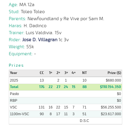
27-
Age:
MA 12a
08-
VS
1100m
3 al 2
1:08:55
2,9
Hand.
1º
509k/
2025
Stud:
Toleo Toleo
Parents:
Newfoundland y Re Vive por Sam M.
Haras:
H. Dadinco
20-
Trainer:
Luis Valdivia. 15v
08-
VS
1100m
3 al 2
1:09:44
2 3/4
1,7
Hand.
3º
507k/
2025
Rider:
Jose D. Villagran
1c 3v
Weight:
55k
Equipment:
-
13-
08-
VS
1100m
3 al 3
1:08:63
8 3/4
1,7
Hand.
5º
506k/
2025
Prizes
Year
CC
1º
2º
3º
4º
NT
Prize ($)
2025
13
2
1
10
$680.000
06-
08-
VS
1100m
6 al 3
1:07:93
3
3,5
Hand.
4º
509k/
Total
176
22
27
24
15
88
$110.154.350
2025
Pasto
$0
RBP
$0
VSC
131
16
22
15
7
71
$56.255.500
1100m-VSC
90
8
17
11
3
51
$23.617.000
D.S.C