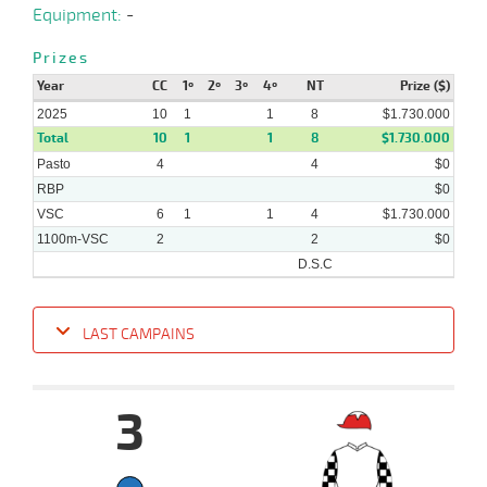
2025
Equipment:
-
Prizes
11-
07-
CHS
1000m
9 al 8
0:59:20
17 1/4
41,2
Hand.
13º
462k
Year
CC
1º
2º
3º
4º
NT
Prize ($)
2025
2025
10
1
1
8
$1.730.000
Total
10
1
1
8
$1.730.000
Pasto
4
4
$0
RBP
$0
VSC
6
1
1
4
$1.730.000
1100m-VSC
2
2
$0
D.S.C
LAST CAMPAINS
Date
Turf
Distance
Index
Time
Distance
Ret
Type
Pº
Weig
3
10-
09-
VS
1100m
7 al 3
1:08:62
11 3/4
60,6
Hand.
12º
459k/5
2025
07-