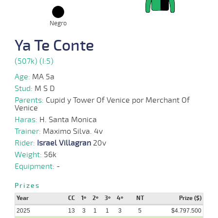
Negro
07-
09-
VS
1100m
7 al 6
1:08:27
12 1/2
7,1
Hand.
8º
453k/5
2025
Ya Te Conte
(507k) (I:5)
03-
Age:
MA 5a
09-
VS
1100m
7 al 5
1:08:32
3 1/2
12,2
Hand.
3º
456k/5
2025
Stud:
M S D
Parents:
Cupid y Tower Of Venice por Merchant Of
Venice
27-
Haras:
H. Santa Monica
08-
VS
1400m
7 al 3
1:28:75
1 3/4
14,0
Hand.
2º
454k/5
2025
Trainer:
Maximo Silva. 4v
Rider:
Israel Villagran
20v
Weight:
56k
20-
12 al
08-
VS
1100m
1:08:60
7
37,9
Hand.
5º
456k/5
Equipment:
-
7
2025
Prizes
Year
CC
1º
2º
3º
4º
NT
Prize ($)
13-
08-
VS
1100m
3 al 3
1:08:63
8,9
Hand.
1º
454k/5
2025
13
3
1
1
3
5
$4.797.500
2025