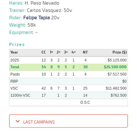
Haras:
H. Paso Nevado
06-
08-
VS
1100m
2 al 1
1:08:68
6 1/4
9,1
Hand.
6º
416k/
Trainer:
Carlos Vasquez. 50v
2025
Rider:
Felipe Tapia
20v
Weight:
58k
Equipment:
-
23-
07-
VS
1100m
3 al 1
1:08:97
10 1/4
17,1
Hand.
9º
409k/
2025
Prizes
Year
CC
1º
2º
3º
4º
NT
Prize ($)
2025
12
3
2
2
1
4
$5.125.000
21-
Total
07-
VS
1100m
54
5 al 2
8
9
1:09:42
5
2
14 1/4
30
40,0
$26.500.000
Hand.
13º
412k/
2025
Pasto
10
1
2
2
1
4
$7.517.500
RBP
$0
VSC
42
6
7
3
1
25
$11.482.500
1100m-VSC
17
1
2
14
$762.500
D.S.C
LAST CAMPAINS
Date
Turf
Distance
Index
Time
Distance
Ret
Type
Pº
Weig