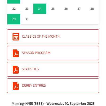
22
23
24
25
26
27
28
29
30
CLASSICS OF THE MONTH
SEASON PROGRAM
STATISTICS
DERBY ENTRIES
Meeting:
Nº55 (3556) - Wednesday 10, September 2025