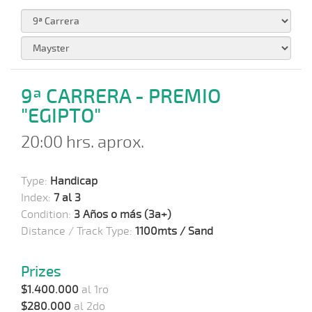
9ª CARRERA - PREMIO
"EGIPTO"
20:00 hrs. aprox.
Type:
Handicap
Index:
7 al 3
Condition:
3 Años o más (3a+)
Distance / Track Type:
1100mts / Sand
Prizes
$1.400.000
al 1ro
$280.000
al 2do