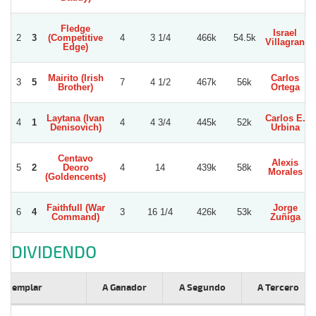
Fledge
Israel
2
3
(Competitive
4
3 1/4
466k
54.5k
Villagran
Edge)
Mairito (Irish
Carlos
3
5
7
4 1/2
467k
56k
Brother)
Ortega
Laytana (Ivan
Carlos E.
4
1
4
4 3/4
445k
52k
Denisovich)
Urbina
Centavo
Alexis
5
2
Deoro
4
14
439k
58k
Morales
(Goldencents)
Faithfull (War
Jorge
6
4
3
16 1/4
426k
53k
Command)
Zuñiga
DIVIDENDO
Ejemplar
A Ganador
A Segundo
A Tercero