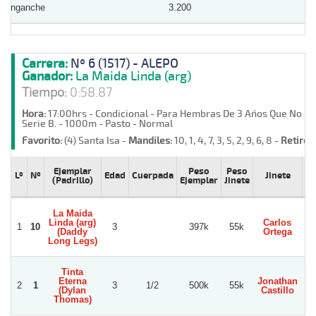
Enganche
3.200
Carrera:
Nº 6 (1517) - ALEPO
Ganador:
La Maida Linda (arg)
Tiempo:
0:58.87
Hora:
17:00hrs - Condicional - Para Hembras De 3 Años Que No Ha
Serie B. - 1000m - Pasto - Normal
Favorito:
(4) Santa Isa -
Mandiles:
10, 1, 4, 7, 3, 5, 2, 9, 6, 8 -
Retiros:
Ejemplar
Peso
Peso
Lº
Nº
Edad
Cuerpada
Jinete
Pr
(Padrillo)
Ejemplar
Jinete
La Maida
Linda (arg)
Carlos
M
1
10
3
397k
55k
(Daddy
Ortega
Long Legs)
Tinta
Eterna
Jonathan
2
1
3
1/2
500k
55k
A
(Dylan
Castillo
Thomas)