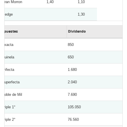
Gran Morron
1,40
1,10
Fledge
1,30
Apuestas
Dividendo
Exacta
850
Quinela
650
Trifecta
1.680
Superfecta
2.040
Doble de Mil
7.690
Triple 1°
105.050
Triple 2°
76.560