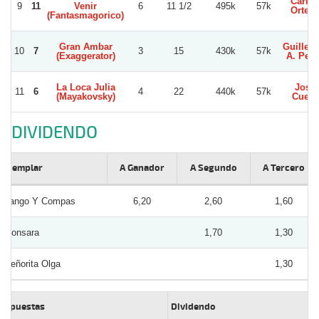
Carlos
9
11
Venir
6
11 1/2
495k
57k
Orteg
(Fantasmagorico)
Gran Ambar
Guiller
10
7
3
15
430k
57k
(Exaggerator)
A. Pere
La Loca Julia
Jose
11
6
4
22
440k
57k
(Mayakovsky)
Cueto
DIVIDENDO
Ejemplar
A Ganador
A Segundo
A Tercero
Tango Y Compas
6,20
2,60
1,60
Gonsara
1,70
1,30
Señorita Olga
1,30
Apuestas
Dividendo