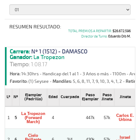
RESUMEN RESULTADO:
TOTAL PREMIOS A REPARTIR:
$26.672.596
Director de Turno:
Eduardo Dib M.
Carrera:
Nº 1 (1512) - DAMASCO
Ganador:
La Tropezon
Tiempo:
1:08.17
Hora:
14:30hrs - Handicap del 1 al 1 - 3 Años o más - 1100m - Are
Favorito:
(1) Seysee -
Mandiles:
5, 6, 8, 11, 7, 9, 10, 3, 4, 1, 2 -
Retiros
Ejemplar
Peso
Peso
Lº
Nº
Edad
Cuerpada
Jinete
P
(Padrillo)
Ejemplar
Jinete
La Tropezon
Carlos E.
L
1
5
(Forward
4
447k
57k
Urbina
March)
Cielo
Israel
2
6
Brillante
6
3/4
430k
57k