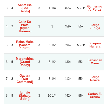
Santa Isa
Guillermo
3
4
(Bad
3
1 1/4
465k
55.5k
A. Perez
Daddy)
Caliz De
Plata
Jorge
4
7
3
3
459k
55k
(Dylan
Zuñiga
B
Thomas)
Reina Maite
Joaquin
5
3
(Sahara
3
3 1/2
396k
55.5k
Herrera
B
Spirit)
Maronchina
Sebastian
6
5
(Grand
3
5 1/2
430k
55k
Vi
Marin
Daddy)
Gadara
Jorge
7
2
(War
3
8 1/4
412k
55k
Rivera
Command)
Igmafe
Carlos E.
8
9
(Sahara
3
10 1/4
442k
55k
Urbina
Spirit)