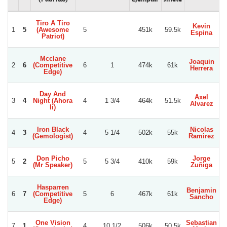
Tiro A Tiro
Kevin
1
5
(Awesome
5
451k
59.5k
Espina
Patriot)
Mcclane
Joaquin
2
6
(Competitive
6
1
474k
61k
Herrera
Edge)
Day And
Axel
3
4
Night (Ahora
4
1 3/4
464k
51.5k
Alvarez
Ii)
Iron Black
Nicolas
4
3
4
5 1/4
502k
55k
(Gemologist)
Ramirez
Don Picho
Jorge
5
2
5
5 3/4
410k
59k
(Mr Speaker)
Zuñiga
Hasparren
Benjamin
6
7
(Competitive
5
6
467k
61k
J
Sancho
Edge)
One Vision
Sebastian
7
1
4
10 1/2
506k
50.5k