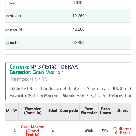
Trifecta
6.810
Superfecta
19.260
Doble de Mil
42.260
Enganche
80.450
Carrera:
Nº 3 (1514) - DERAA
Ganador:
Gran Morron
Tiempo:
0:57.45
Hora:
15:30hrs - Handicap del 10 al 2 - 3 Años o más - 1000m - Pa
Favorito:
(6) Gran Morron -
Mandiles:
6, 3, 5, 1, 2, 4 -
Retiros:
Corri
Ejemplar
Peso
Peso
Lº
Nº
Edad
Cuerpada
Jinete
(Padrillo)
Ejemplar
Jinete
Gran Morron
Guillermo
1
6
(Grand
4
480k
59k
A. Perez
Daddy)