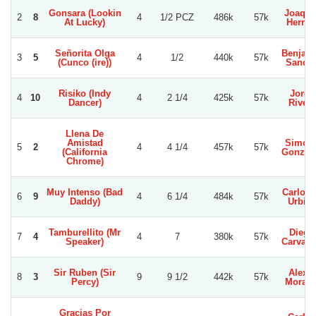
Gonsara (Lookin
Joaqui
2
8
4
1/2 PCZ
486k
57k
At Lucky)
Herrer
Señorita Olga
Benjam
3
5
4
1/2
440k
57k
(Cunco (ire))
Sanch
Risiko (Indy
Jorge
4
10
4
2 1/4
425k
57k
Dancer)
Rivera
Llena De
Amistad
Simon
5
2
4
4 1/4
457k
57k
(California
Gonzal
Chrome)
Muy Intenso (Bad
Carlos 
6
9
4
6 1/4
484k
57k
Daddy)
Urbin
Tamburellito (Mr
Diego
7
4
4
7
380k
57k
Speaker)
Carvac
Sir Ruben (Sir
Alexis
8
3
9
9 1/2
442k
57k
Percy)
Morale
Gracias Por