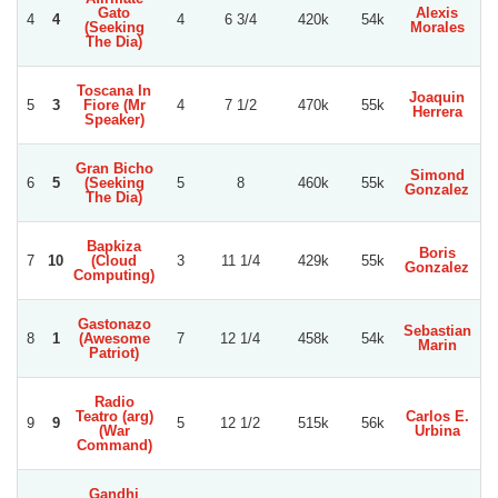
Gato
Alexis
4
4
4
6 3/4
420k
54k
Ju
(Seeking
Morales
The Dia)
Toscana In
Joaquin
5
3
Fiore (Mr
4
7 1/2
470k
55k
Herrera
B
Speaker)
Gran Bicho
Simond
6
5
(Seeking
5
8
460k
55k
J
Gonzalez
The Dia)
Bapkiza
Boris
7
10
(Cloud
3
11 1/4
429k
55k
J
Gonzalez
Computing)
Gastonazo
Sebastian
8
1
(Awesome
7
12 1/4
458k
54k
Vi
Marin
Patriot)
Radio
Teatro (arg)
Carlos E.
9
9
5
12 1/2
515k
56k
Vi
(War
Urbina
Command)
Gandhi