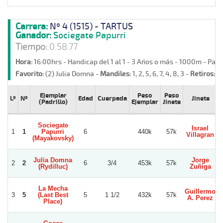
Carrera:
Nº 4 (1515) - TARTUS
Ganador:
Sociegate Papurri
Tiempo:
0:58.77
Hora:
16:00hrs - Handicap del 1 al 1 - 3 Años o más - 1000m - Pas
Favorito:
(2) Julia Domna -
Mandiles:
1, 2, 5, 6, 7, 4, 8, 3 -
Retiros:
Co
Ejemplar
Peso
Peso
Lº
Nº
Edad
Cuerpada
Jinete
(Padrillo)
Ejemplar
Jinete
Sociegate
Israel
1
1
Papurri
6
440k
57k
Villagran
(Mayakovsky)
Julia Domna
Jorge
L
2
2
6
3/4
453k
57k
(Rydilluc)
Zuñiga
La Mecha
Guillermo
3
5
(Last Best
5
1 1/2
432k
57k
A. Perez
Place)