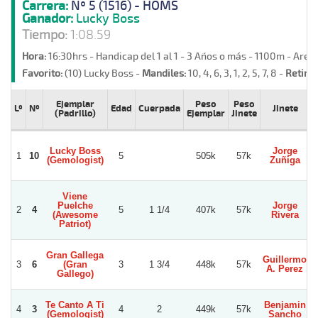
Carrera:
Nº 5 (1516) - HOMS
Ganador:
Lucky Boss
Tiempo:
1:08.59
Hora:
16:30hrs - Handicap del 1 al 1 - 3 Años o más - 1100m - Are
Favorito:
(10) Lucky Boss -
Mandiles:
10, 4, 6, 3, 1, 2, 5, 7, 8 -
Retiros
Ejemplar
Peso
Peso
Lº
Nº
Edad
Cuerpada
Jinete
(Padrillo)
Ejemplar
Jinete
Lucky Boss
Jorge
L
1
10
5
505k
57k
(Gemologist)
Zuñiga
Viene
Puelche
Jorge
2
4
5
1 1/4
407k
57k
(Awesome
Rivera
Patriot)
Gran Gallega
Guillermo
3
6
(Gran
3
1 3/4
448k
57k
A. Perez
Gallego)
Te Canto A Ti
Benjamin
4
3
4
2
449k
57k
(Gemologist)
Sancho