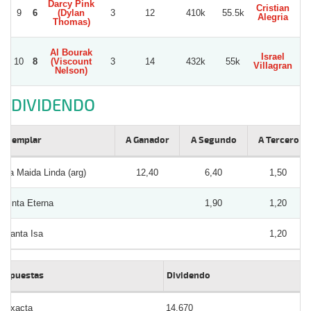
Darcy Pink
Cristian
9
6
(Dylan
3
12
410k
55.5k
Alegria
Thomas)
Al Bourak
Israel
10
8
(Viscount
3
14
432k
55k
Villagran
C
Nelson)
DIVIDENDO
Ejemplar
A Ganador
A Segundo
A Tercero
La Maida Linda (arg)
12,40
6,40
1,50
Tinta Eterna
1,90
1,20
Santa Isa
1,20
Apuestas
Dividendo
Exacta
14.670