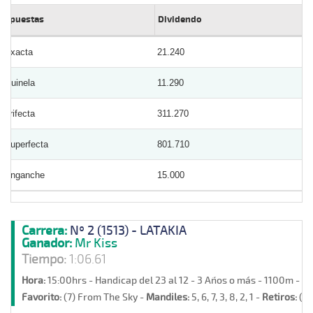
Apuestas
Dividendo
Exacta
21.240
Quinela
11.290
Trifecta
311.270
Superfecta
801.710
Enganche
15.000
Carrera:
Nº 2 (1513) - LATAKIA
Ganador:
Mr Kiss
Tiempo:
1:06.61
Hora:
15:00hrs - Handicap del 23 al 12 - 3 Años o más - 1100m - A
Favorito:
(7) From The Sky -
Mandiles:
5, 6, 7, 3, 8, 2, 1 -
Retiros:
(4)