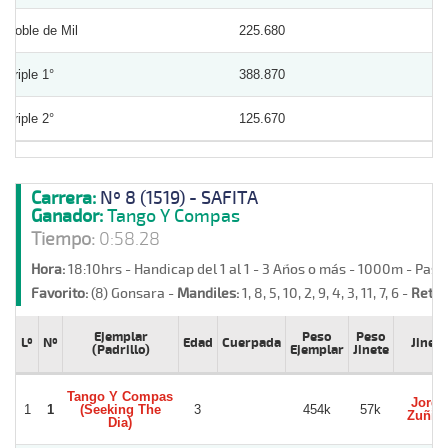
Doble de Mil
225.680
Triple 1°
388.870
Triple 2°
125.670
Carrera:
Nº 8 (1519) - SAFITA
Ganador:
Tango Y Compas
Tiempo:
0:58.28
Hora:
18:10hrs - Handicap del 1 al 1 - 3 Años o más - 1000m - Past
Favorito:
(8) Gonsara -
Mandiles:
1, 8, 5, 10, 2, 9, 4, 3, 11, 7, 6 -
Retir
Ejemplar
Peso
Peso
Lº
Nº
Edad
Cuerpada
Jinete
(Padrillo)
Ejemplar
Jinete
Tango Y Compas
Jorge
1
1
(Seeking The
3
454k
57k
Zuñig
Dia)