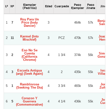
Ejemplar
Peso
Peso
Lº
Nº
Edad
Cuerpada
Jinet
(Padrillo)
Ejemplar
Jinete
Roy Para Un
Benjam
1
7
Poco (Indy
3
464k
57k
Sanch
Dancer)
Karmel (Into
Joaqui
2
11
3
PCZ
470k
57k
Mischief)
Herrer
Eso No Se
Cuenta
Simon
3
2
4
1 3/4
374k
56k
(California
Gonzal
Chrome)
Escuela Antigua
Israel
4
3
4
2
435k
55k
(arg) (Seek Again)
Villagr
Ramblinrose
Jorge
5
1
4
3 3/4
465k
55k
(Seeking The Dia)
Zuñig
Corazon Y
Jose
6
5
Guerrera
4
4 1/4
436k
55k
Cueto
(Commemorative)