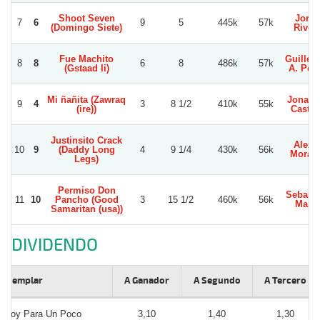
Shoot Seven
Jorge
7
6
9
5
445k
57k
(Domingo Siete)
River
Fue Machito
Guiller
8
8
6
8
486k
57k
(Gstaad Ii)
A. Per
Mi ñañita (Zawraq
Jonath
9
4
3
8 1/2
410k
55k
(ire))
Castill
Justinsito Crack
Alexi
10
9
(Daddy Long
4
9 1/4
430k
56k
Morale
Legs)
Permiso Don
Sebasti
11
10
Pancho (Good
3
15 1/2
460k
56k
Marin
Samaritan (usa))
DIVIDENDO
Ejemplar
A Ganador
A Segundo
A Tercero
Roy Para Un Poco
3,10
1,40
1,30