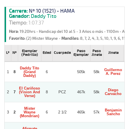
Carrera:
Nº 10 (1521) - HAMA
Ganador:
Daddy Tito
Tiempo:
1:07.37
Hora:
19:20hrs - Handicap del 10 al 5 - 3 Años o más - 1100m - Ar
Favorito:
(2) Mister Wayne -
Mandiles:
8, 7, 2, 4, 3, 5, 10, 1, 9, 6, 11 -
Ejemplar
Peso
Peso
Lº
Nº
Edad
Cuerpada
Jinete
Pr
(Padrillo)
Ejemplar
Jinete
Daddy Tito
Guillermo
1
8
(Grand
6
505k
58k
A. Perez
Daddy)
El Cariñoso
Diego
2
7
(Vision And
8
PCZ
467k
58k
Carvacho
Verse)
Mister
Benjamin
3
2
Wayne
6
2 1/2
465k
57k
Sancho
C
(Mondrian)
Afirmate