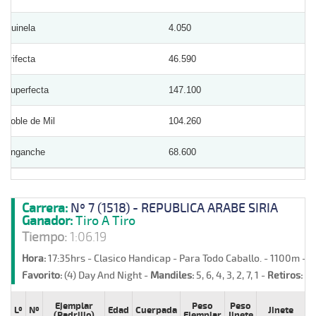
Quinela
4.050
Trifecta
46.590
Superfecta
147.100
Doble de Mil
104.260
Enganche
68.600
Carrera:
Nº 7 (1518) - REPUBLICA ARABE SIRIA
Ganador:
Tiro A Tiro
Tiempo:
1:06.19
Hora:
17:35hrs - Clasico Handicap - Para Todo Caballo. - 1100m - 
Favorito:
(4) Day And Night -
Mandiles:
5, 6, 4, 3, 2, 7, 1 -
Retiros:
Co
Ejemplar
Peso
Peso
Lº
Nº
Edad
Cuerpada
Jinete
P
(Padrillo)
Ejemplar
Jinete