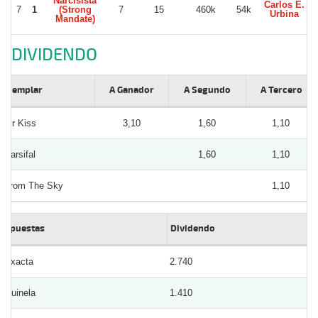
Narcisista
Carlos E.
7
1
(Strong
7
15
460k
54k
Urbina
Mandate)
DIVIDENDO
Ejemplar
A Ganador
A Segundo
A Tercero
Mr Kiss
3,10
1,60
1,10
Parsifal
1,60
1,10
From The Sky
1,10
Apuestas
Dividendo
Exacta
2.740
Quinela
1.410