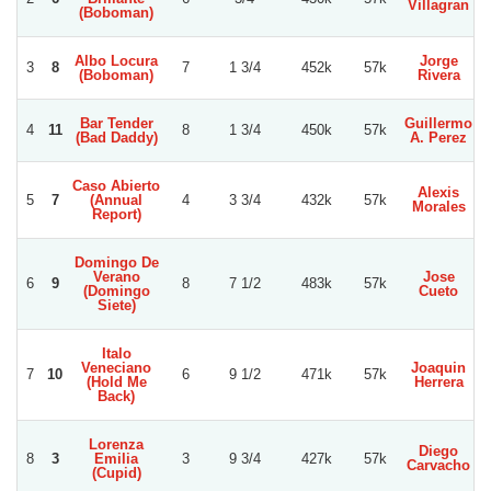
Villagran
(Boboman)
Albo Locura
Jorge
3
8
7
1 3/4
452k
57k
(Boboman)
Rivera
Bar Tender
Guillermo
4
11
8
1 3/4
450k
57k
(Bad Daddy)
A. Perez
Caso Abierto
Alexis
5
7
(Annual
4
3 3/4
432k
57k
V
Morales
Report)
Domingo De
Verano
Jose
6
9
8
7 1/2
483k
57k
(Domingo
Cueto
Siete)
Italo
Veneciano
Joaquin
7
10
6
9 1/2
471k
57k
(Hold Me
Herrera
Back)
Lorenza
Diego
8
3
Emilia
3
9 3/4
427k
57k
Carvacho
(Cupid)