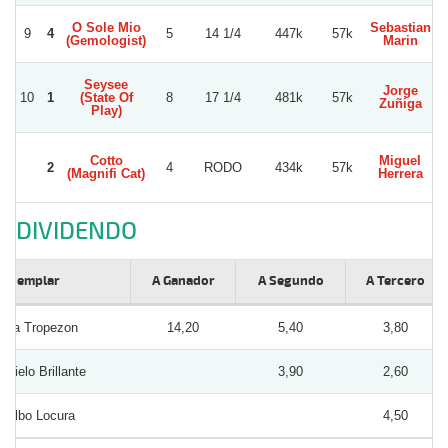
O Sole Mio
Sebastian
9
4
5
14 1/4
447k
57k
V
(Gemologist)
Marin
Seysee
Jorge
L
10
1
(State Of
8
17 1/4
481k
57k
Zuñiga
Play)
Cotto
Miguel
2
4
RODO
434k
57k
(Magnifi Cat)
Herrera
DIVIDENDO
Ejemplar
A Ganador
A Segundo
A Tercero
La Tropezon
14,20
5,40
3,80
Cielo Brillante
3,90
2,60
Albo Locura
4,50