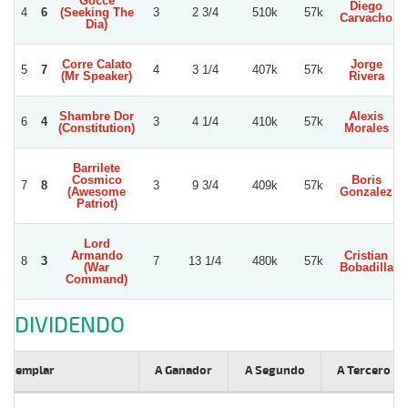
Gocce
Diego
4
6
(Seeking The
3
2 3/4
510k
57k
Carvacho
Dia)
Corre Calato
Jorge
5
7
4
3 1/4
407k
57k
(Mr Speaker)
Rivera
Shambre Dor
Alexis
6
4
3
4 1/4
410k
57k
(Constitution)
Morales
Barrilete
Cosmico
Boris
7
8
3
9 3/4
409k
57k
(Awesome
Gonzalez
Patriot)
Lord
Armando
Cristian
8
3
7
13 1/4
480k
57k
(War
Bobadilla
Command)
DIVIDENDO
Ejemplar
A Ganador
A Segundo
A Tercero