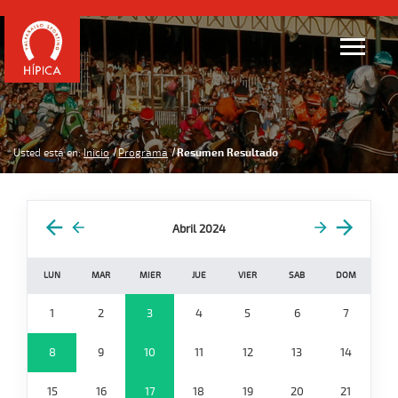
Usted está en:
Inicio
Programa
Resumen Resultado
Abril 2024
LUN
MAR
MIER
JUE
VIER
SAB
DOM
1
2
3
4
5
6
7
8
9
10
11
12
13
14
15
16
17
18
19
20
21