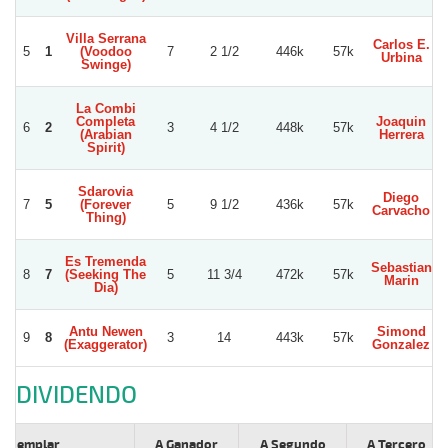
Villa Serrana
Carlos E.
5
1
(Voodoo
7
2 1/2
446k
57k
Urbina
Swinge)
La Combi
Completa
Joaquin
6
2
3
4 1/2
448k
57k
(Arabian
Herrera
Spirit)
Sdarovia
Diego
7
5
(Forever
5
9 1/2
436k
57k
Carvacho
Thing)
Es Tremenda
Sebastian
8
7
(Seeking The
5
11 3/4
472k
57k
Marin
Dia)
Antu Newen
Simond
9
8
3
14
443k
57k
(Exaggerator)
Gonzalez
DIVIDENDO
Ejemplar
A Ganador
A Segundo
A Tercero